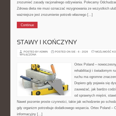
zrozumieć zasady racjonalnego odżywiania. Polecamy Odchudzani
Zdrowa dieta nie musi oznaczać rezygnowania ze wszystkich ulu
ważniejsze jest zrozumienie potrzeb własnego […]
Continue
STAWY I KOŃCZYNY
POSTED BY ADMIN
POSTED ON SIE - 6 - 2026
MOŻLIWOŚĆ K
WYŁĄCZONA
Ortex Poland – nowoczesny p
rehabilitacji i świadomym 
ruchu ma ogromne znaczeni
Dopiero gdy pojawia się dy
zauważać, jak bardzo codz
od sprawnych mięśni, stawó
Nawet pozornie proste czynności, takie jak wchodzenie po schoda
gdy organizm potrzebuje dodatkowego wsparcia. Ortex Poland – O
informacyjny […]