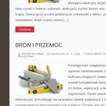
planujące wakacyjny wyjazd,
lubią czytać o świecie, kulturach, atrakcjach, kuchni, historii ora
krajów. Strona łączy w sobie podróżnicze ciekawostki z lekkim,
opowiadania, dzięki czemu można […]
Continue
BROŃ I PRZEMOC
POSTED BY ADMIN
POSTED ON LIP - 5 - 2026
MOŻLIWOŚĆ K
WYŁĄCZONA
Przestępczość zorganizowan
ogromne zainteresowanie za
osób poszukujących rzeteln
stanowi kompleksowe bazę 
ich historii, organizacji, a
zagrożeniom. Serwis preze
informacyjny, koncentrując się na analizie zjawisk związanych z d
zorganizowanych grup przestępczych w Polsce, Europie oraz na 