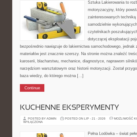
Sztuka Lakierowania to roz
motoryzacyjny, który powst
zainteresowanych technik
samodzielnie wykonujących
czytelnikach poszukujących
dotyczącej eksploatacji po
bezpośrednio nawiązuje do lakiernictwa samochodowego, jednak 
materiałów jest znacznie szerszy. Na stronie można znaleźć treś
karoserii, blacharstwu, mechanice, diagnostyce, naprawom silników
narzędziom warsztatowym oraz historii motoryzacji. Został przyg
baza wiedzy, do którego można […]
Continue
KUCHENNE EKSPERYMENTY
POSTED BY ADMIN
POSTED ON LIP - 21 - 2026
MOŻLIWOŚĆ 
WYŁĄCZONA
Pełna Lodówka – świat peł