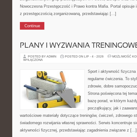
Nowoczesna Przestępczość i Prawo kontra Mafia. Portal opisuje 
z przestępczością zorganizowaną, przedstawiając […]
Continue
PLANY I WYZWANIA TRENINGOW
POSTED BY ADMIN
POSTED ON LIP - 4 - 2026
MOŻLIWOŚĆ K
WYŁĄCZONA
Sport i aktywność fizyczna 
regularne ćwiczenia. To sty
zdrowie, dobre samopoczuci
Strona poświęcona tej tem
bazę porad, w którym każdy
początkujący, jak i zaawa
wartościowe materiały dotyczące treningów, ćwiczeń, zdrowego st
świadomego rozwijania własnej sprawności. Serwis koncentruje s
aktywności fizycznej, przedstawiając zagadnienia związane z […]