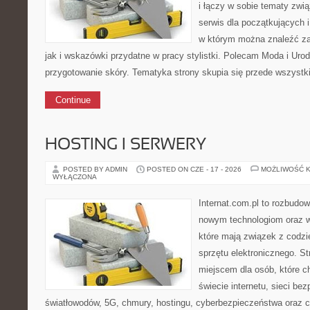
i łączy w sobie tematy związ
serwis dla początkujących 
w którym można znaleźć za
jak i wskazówki przydatne w pracy stylistki. Polecam Moda i Uroda
przygotowanie skóry. Tematyka strony skupia się przede wszystki
Continue
HOSTING I SERWERY
POSTED BY ADMIN
POSTED ON CZE - 17 - 2026
MOŻLIWOŚĆ 
WYŁĄCZONA
Internat.com.pl to rozbudo
nowym technologiom oraz 
które mają związek z codz
sprzętu elektronicznego. 
miejscem dla osób, które 
świecie internetu, sieci b
światłowodów, 5G, chmury, hostingu, cyberbezpieczeństwa oraz 