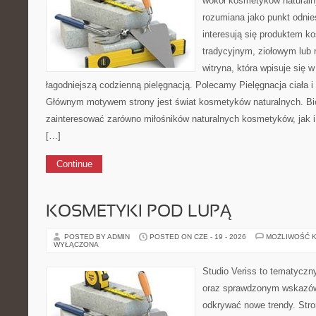
wokół kosmetyków naturaln
rozumiana jako punkt odnies
interesują się produktem k
tradycyjnym, ziołowym lub 
witryna, która wpisuje się 
łagodniejszą codzienną pielęgnacją. Polecamy Pielęgnacja ciała i 
Głównym motywem strony jest świat kosmetyków naturalnych. Bi
zainteresować zarówno miłośników naturalnych kosmetyków, jak i
[…]
Continue
KOSMETYKI POD LUPĄ
POSTED BY ADMIN
POSTED ON CZE - 19 - 2026
MOŻLIWOŚĆ 
WYŁĄCZONA
Studio Veriss to tematyczn
oraz sprawdzonym wskazów
odkrywać nowe trendy. Str