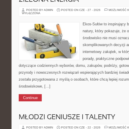
ZIELONA ENERGIA
POSTED BY ADMIN
POSTED ON CZE - 27 - 2026
MOŻLIWOŚĆ 
WYŁĄCZONA
Ekos-Sułów to inspirujący b
natury, który pokazuje, że 
środowisko nie musi oznac
skomplikowanych decyzji a
internetowy zakątek, w któ
porady, praktyczne podpowie
dotyczące codziennych wyborów, domu, zakupów, podróży, gotowan
przyrody i nowoczesnych rozwiązań wspierających bardziej świad
została przygotowana z myślą o osobach, które chcą lepiej roz
środowiskowe, […]
Continue
MŁODZI GENIUSZE I TALENTY
POSTED BY ADMIN
POSTED ON CZE - 22 - 2026
MOŻLIWOŚĆ 