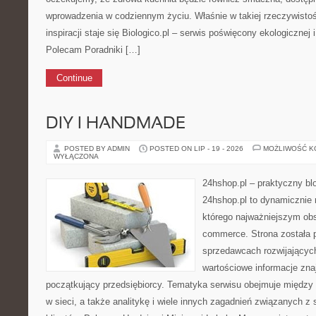
wprowadzenia w codziennym życiu. Właśnie w takiej rzeczywisto
inspiracji staje się Biologico.pl – serwis poświęcony ekologicznej 
Polecam Poradniki […]
Continue
DIY I HANDMADE
POSTED BY ADMIN
POSTED ON LIP - 19 - 2026
MOŻLIWOŚĆ 
WYŁĄCZONA
24hshop.pl – praktyczny bl
24hshop.pl to dynamicznie 
którego najważniejszym obs
commerce. Strona została 
sprzedawcach rozwijających
wartościowe informacje znaj
początkujący przedsiębiorcy. Tematyka serwisu obejmuje między 
w sieci, a także analitykę i wiele innych zagadnień związanych 