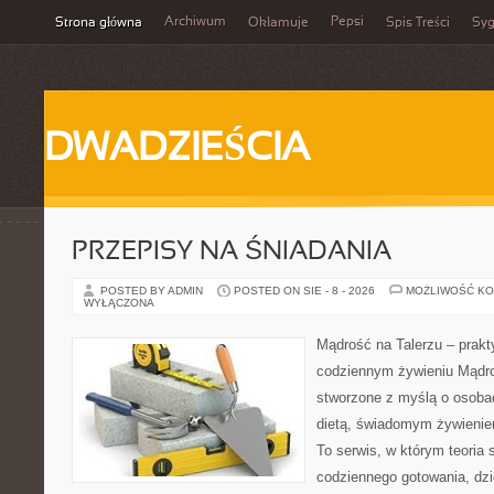
Archiwum
Pepsi
Strona główna
Okłamuje
Spis Treści
Syg
DWADZIEŚCIA
PRZEPISY NA ŚNIADANIA
POSTED BY ADMIN
POSTED ON SIE - 8 - 2026
MOŻLIWOŚĆ K
WYŁĄCZONA
Mądrość na Talerzu – prakt
codziennym żywieniu Mądro
stworzone z myślą o osoba
dietą, świadomym żywienie
To serwis, w którym teoria 
codziennego gotowania, dzię