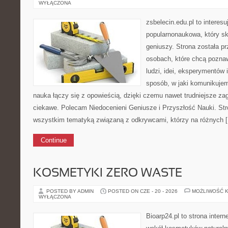
WYŁĄCZONA
zsbelecin.edu.pl to interesu
popularnonaukowa, który sk
geniuszy. Strona została p
osobach, które chcą poznaw
ludzi, idei, eksperymentów 
sposób, w jaki komunikujem
nauka łączy się z opowieścią, dzięki czemu nawet trudniejsze za
ciekawe. Polecam Niedocenieni Geniusze i Przyszłość Nauki. Stro
wszystkim tematyką związaną z odkrywcami, którzy na różnych 
Continue
KOSMETYKI ZERO WASTE
POSTED BY ADMIN
POSTED ON CZE - 20 - 2026
MOŻLIWOŚĆ 
WYŁĄCZONA
Bioarp24.pl to strona intern