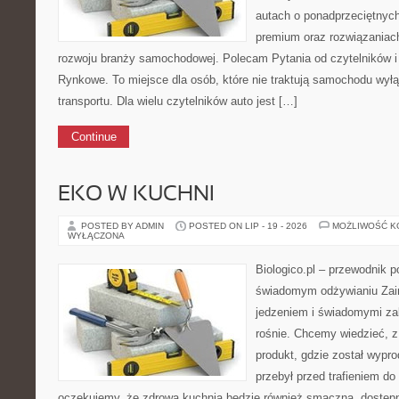
autach o ponadprzeciętnyc
premium oraz rozwiązaniac
rozwoju branży samochodowej. Polecam Pytania od czytelników i
Rynkowe. To miejsce dla osób, które nie traktują samochodu wył
transportu. Dla wielu czytelników auto jest […]
Continue
EKO W KUCHNI
POSTED BY ADMIN
POSTED ON LIP - 19 - 2026
MOŻLIWOŚĆ 
WYŁĄCZONA
Biologico.pl – przewodnik p
świadomym odżywianiu Zai
jedzeniem i świadomymi z
rośnie. Chcemy wiedzieć, 
produkt, gdzie został wypr
przebył przed trafieniem d
oczekujemy, że zdrowa kuchnia będzie również smaczna, dostępn