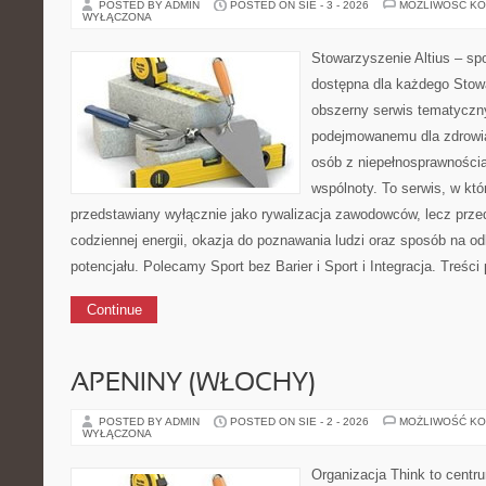
POSTED BY ADMIN
POSTED ON SIE - 3 - 2026
MOŻLIWOŚĆ K
WYŁĄCZONA
Stowarzyszenie Altius – spo
dostępna dla każdego Stowa
obszerny serwis tematyczn
podejmowanemu dla zdrowia
osób z niepełnosprawności
wspólnoty. To serwis, w któ
przedstawiany wyłącznie jako rywalizacja zawodowców, lecz prze
codziennej energii, okazja do poznawania ludzi oraz sposób na o
potencjału. Polecamy Sport bez Barier i Sport i Integracja. Treśc
Continue
APENINY (WŁOCHY)
POSTED BY ADMIN
POSTED ON SIE - 2 - 2026
MOŻLIWOŚĆ K
WYŁĄCZONA
Organizacja Think to centr