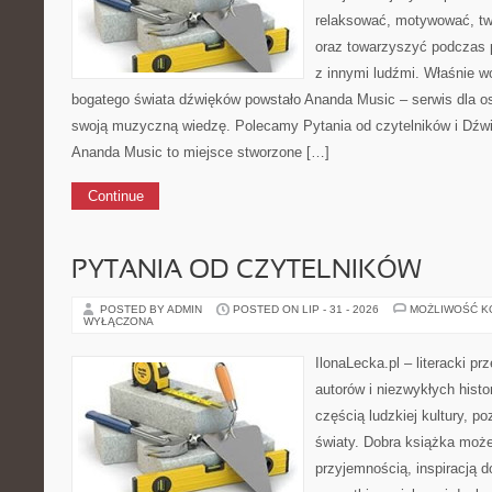
relaksować, motywować, tw
oraz towarzyszyć podczas 
z innymi ludźmi. Właśnie w
bogatego świata dźwięków powstało Ananda Music – serwis dla o
swoją muzyczną wiedzę. Polecamy Pytania od czytelników i Dźwię
Ananda Music to miejsce stworzone […]
Continue
PYTANIA OD CZYTELNIKÓW
POSTED BY ADMIN
POSTED ON LIP - 31 - 2026
MOŻLIWOŚĆ 
WYŁĄCZONA
IlonaLecka.pl – literacki p
autorów i niezwykłych histor
częścią ludzkiej kultury, p
światy. Dobra książka moż
przyjemnością, inspiracją 