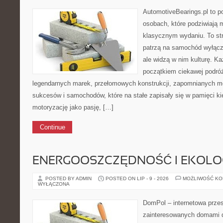
AutomotiveBearings.pl to p
osobach, które podziwiają m
klasycznym wydaniu. To stro
patrzą na samochód wyłączn
ale widzą w nim kulturę. K
początkiem ciekawej podróż
legendarnych marek, przełomowych konstrukcji, zapomnianych m
sukcesów i samochodów, które na stałe zapisały się w pamięci k
motoryzację jako pasję, […]
Continue
ENERGOOSZCZĘDNOŚĆ I EKOLO
POSTED BY ADMIN
POSTED ON LIP - 9 - 2026
MOŻLIWOŚĆ K
WYŁĄCZONA
DomPol – internetowa przes
zainteresowanych domami 