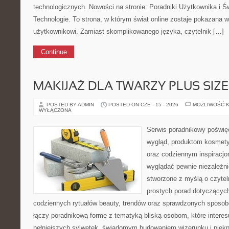
technologicznych. Nowości na stronie: Poradniki Użytkownika i 
Technologie. To strona, w którym świat online zostaje pokazana w
użytkownikowi. Zamiast skomplikowanego języka, czytelnik […]
Continue
MAKIJAŻ DLA TWARZY PLUS SIZE
POSTED BY ADMIN
POSTED ON CZE - 15 - 2026
MOŻLIWOŚĆ 
WYŁĄCZONA
Serwis poradnikowy poświęc
wygląd, produktom kosmety
oraz codziennym inspiracjo
wyglądać pewnie niezależni
stworzone z myślą o czytel
prostych porad dotyczących
codziennych rytuałów beauty, trendów oraz sprawdzonych sposob
łączy poradnikową formę z tematyką bliską osobom, które interes
pełniejszych sylwetek, świadomym budowaniem wizerunku i pięk