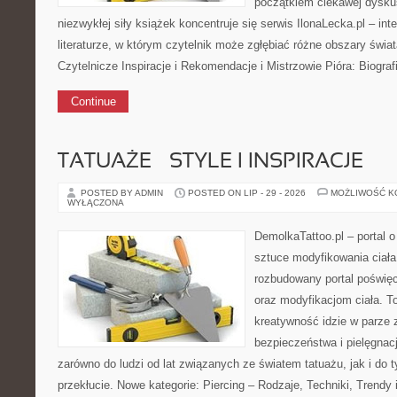
początkiem ciekawej dyskus
niezwykłej siły książek koncentruje się serwis IlonaLecka.pl – in
literaturze, w którym czytelnik może zgłębiać różne obszary świat
Czytelnicze Inspiracje i Rekomendacje i Mistrzowie Pióra: Biograf
Continue
TATUAŻE – STYLE I INSPIRACJE
POSTED BY ADMIN
POSTED ON LIP - 29 - 2026
MOŻLIWOŚĆ 
WYŁĄCZONA
DemolkaTattoo.pl – portal o 
sztuce modyfikowania ciała
rozbudowany portal poświęc
oraz modyfikacjom ciała. To
kreatywność idzie w parze 
bezpieczeństwa i pielęgnacj
zarówno do ludzi od lat związanych ze światem tatuażu, jak i do t
przekłucie. Nowe kategorie: Piercing – Rodzaje, Techniki, Trendy 