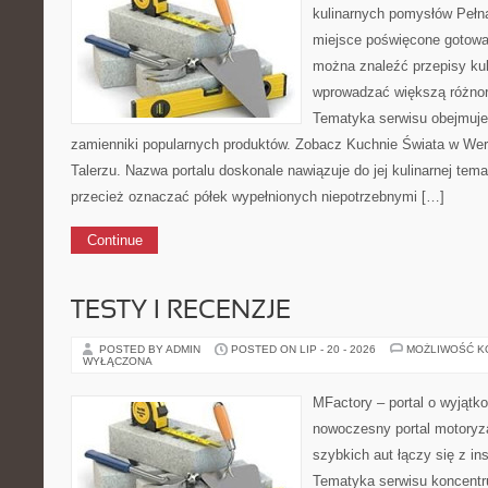
kulinarnych pomysłów Pełna
miejsce poświęcone gotowa
można znaleźć przepisy kul
wprowadzać większą różno
Tematyka serwisu obejmuje
zamienniki popularnych produktów. Zobacz Kuchnie Świata w Wersj
Talerzu. Nazwa portalu doskonale nawiązuje do jej kulinarnej tem
przecież oznaczać półek wypełnionych niepotrzebnymi […]
Continue
TESTY I RECENZJE
POSTED BY ADMIN
POSTED ON LIP - 20 - 2026
MOŻLIWOŚĆ 
WYŁĄCZONA
MFactory – portal o wyjątk
nowoczesny portal motoryz
szybkich aut łączy się z in
Tematyka serwisu koncentr