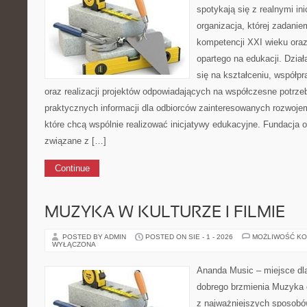
spotykają się z realnymi i
organizacja, której zadani
kompetencji XXI wieku ora
opartego na edukacji. Dział
się na kształceniu, współp
oraz realizacji projektów odpowiadających na współczesne potrze
praktycznych informacji dla odbiorców zainteresowanych rozwojem,
które chcą wspólnie realizować inicjatywy edukacyjne. Fundacja od
związane z […]
Continue
MUZYKA W KULTURZE I FILMIE
POSTED BY ADMIN
POSTED ON SIE - 1 - 2026
MOŻLIWOŚĆ K
WYŁĄCZONA
Ananda Music – miejsce dl
dobrego brzmienia Muzyka 
z najważniejszych sposobó