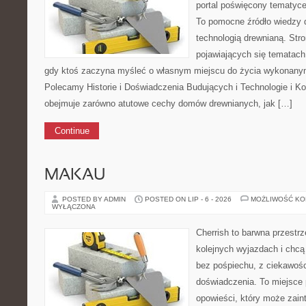
portal poświęcony tematyc
To pomocne źródło wiedzy dl
technologią drewnianą. Stro
pojawiających się tematach,
gdy ktoś zaczyna myśleć o własnym miejscu do życia wykonanym
Polecamy Historie i Doświadczenia Budujących i Technologie i Ko
obejmuje zarówno atutowe cechy domów drewnianych, jak […]
Continue
MAKAU
POSTED BY ADMIN
POSTED ON LIP - 6 - 2026
MOŻLIWOŚĆ K
WYŁĄCZONA
Cherrish to barwna przestrz
kolejnych wyjazdach i chcą
bez pośpiechu, z ciekawośc
doświadczenia. To miejsce
opowieści, który może zai