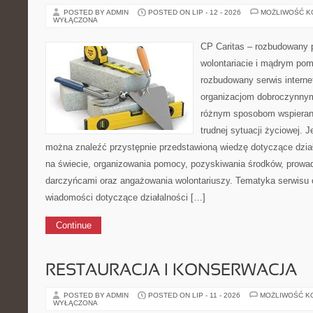
POSTED BY ADMIN
POSTED ON LIP - 12 - 2026
MOŻLIWOŚĆ 
WYŁĄCZONA
CP Caritas – rozbudowany p
wolontariacie i mądrym pom
rozbudowany serwis intern
organizacjom dobroczynnym,
różnym sposobom wspierani
trudnej sytuacji życiowej. J
można znaleźć przystępnie przedstawioną wiedzę dotyczące działa
na świecie, organizowania pomocy, pozyskiwania środków, prowad
darczyńcami oraz angażowania wolontariuszy. Tematyka serwisu 
wiadomości dotyczące działalności […]
Continue
RESTAURACJA I KONSERWACJA
POSTED BY ADMIN
POSTED ON LIP - 11 - 2026
MOŻLIWOŚĆ K
WYŁĄCZONA