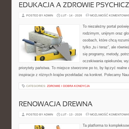
EDUKACJA A ZDROWIE PSYCHIC
POSTED BY ADMIN
LUT - 14 - 2026
MOŻLIWOŚĆ KOMENTOWA
To niezależny portal poświę
rodzimym, unijnym oraz gl
osobach, które chcą rozumie
tylko „tu i teraz”, ale równ
się programy, metody, potrz
oczekiwania opiekunów, w
priorytety państwa. To miejsce stworzone po to, by łączyć realne 
inspiracje z różnych krajów przekładać na konkret. Polecamy Nau
CATEGORIES:
ZDROWIE I DOBRA KONDYCJA
RENOWACJA DREWNA
POSTED BY ADMIN
LUT - 13 - 2026
MOŻLIWOŚĆ KOMENTOWA
Ta platforma to kompleksow