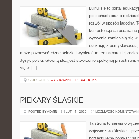
Lulitulisie to portal edukac
pociechach oraz o rodzica
rozwój w sposób łagodny. T
kompetencje są podawane j
wyzwania zamieniają się w 
edukację z pomysłowością,
może poznawać różne ścieżki i wybierać to, co najbardziej zaciek
Język polski. Główną ideą jest stworzenie spokojnej przestrzeni,
się w […]
CATEGORIES:
WYCHOWANIE I PEDAGOGIKA
PIEKARY ŚLĄSKIE
POSTED BY ADMIN
LUT - 4 - 2026
MOŻLIWOŚĆ KOMENTOWAN
Ta strona to serwis o wyc
województwo śląskie – prze
porządkujemy pomysły na po