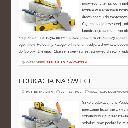
poświęcony temu, co w prak
różnicę w elementach nośny
drewnianemu do zastosowań 
Cię realizacja inwestycji, o
konstrukcja dachu, strop al
znajdziesz tu praktyczne wskazówki podane w zrozumiały sposó
ogólników. Polecamy kategorie Historia i tradycja drewna w budown
do Obróbki Drewna. Rdzeniem serwisu jest surowiec drzewny widz
CATEGORIES:
TRENINGI I PLANY ĆWICZEŃ
EDUKACJA NA ŚWIECIE
POSTED BY ADMIN
LUT - 12 - 2026
MOŻLIWOŚĆ KOMENTOWA
Szkoła edukacyjna w Popow
nauczanie łączy się z wyc
szkolapopow.pl przedstawi
szkolnej oraz podkreśla mi