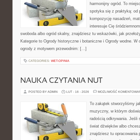
harmonijny ogród. To miejs
spotyka się z praktyką: od 
kompozycję nasadzeń, mate
interesuje Cię śródziemnom
swoboda albo ogród skalny, znajdziesz tu wskazówki, jak przełoży
Kategorie to Ogrody historyczne i botaniczne i Ogrody wodne. W
ogrody z motywem przewodnim: […]
CATEGORIES:
WET-OPINIA
NAUKA CZYTANIA NUT
POSTED BY ADMIN
LUT - 16 - 2026
MOŻLIWOŚĆ KOMENTOWA
To zakątek stworzyliśmy ja
muzyczny, w którym doświa
radością odkrywania. Jeśli
świat dźwięków albo chces
znajdziesz tu opracowania 