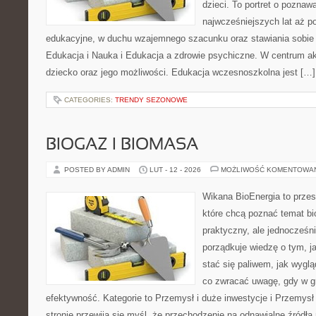
dzieci. To portret o poznaw
najwcześniejszych lat aż 
edukacyjne, w duchu wzajemnego szacunku oraz stawiania sobie c
Edukacja i Nauka i Edukacja a zdrowie psychiczne. W centrum ak
dziecko oraz jego możliwości. Edukacja wczesnoszkolna jest […]
CATEGORIES:
TRENDY SEZONOWE
BIOGAZ I BIOMASA
POSTED BY ADMIN
LUT - 12 - 2026
MOŻLIWOŚĆ KOMENTOWA
Wikana BioEnergia to przes
które chcą poznać temat bi
praktyczny, ale jednocześni
porządkuje wiedzę o tym, j
stać się paliwem, jak wygl
co zwracać uwagę, gdy w g
efektywność. Kategorie to Przemysł i duże inwestycje i Przemysł 
stronie przewija się myśl, że przechodzenie na odnawialne źródła 