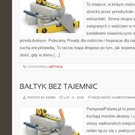
To miejsce, w którym rodzi
dziecko przez przedszkole 
wskazówki. Strona skupia s
związanych z wejściem w no
kontaktami rówieśniczymi 
przedszkolnym. Polecamy Porady dla rodziców i Inspiracje dla nauc
suchą encyklopedią. To raczej mapa drogowa po tym, jak wspierać
złość, gdy w domu […]
CATEGORIES:
ARTYKUŁ
BAŁTYK BEZ TAJEMNIC
POSTED BY ADMIN
LUT - 8 - 2026
MOŻLIWOŚĆ KOMENTOWAN
PensjonatPolonia.pl to prze
kochają morskie akweny i 
strony nadmorskich miejsc
relaks łączy się z prakty