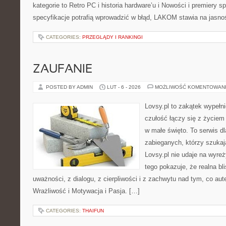
kategorie to Retro PC i historia hardware’u i Nowości i premiery 
specyfikacje potrafią wprowadzić w błąd, LAKOM stawia na jasnoś
CATEGORIES:
PRZEGLĄDY I RANKINGI
ZAUFANIE
POSTED BY ADMIN
LUT - 6 - 2026
MOŻLIWOŚĆ KOMENTOWAN
Lovsy.pl to zakątek wypełn
czułość łączy się z życiem 
w małe święto. To serwis dl
zabieganych, którzy szuka
Lovsy.pl nie udaje na wyre
tego pokazuje, że realna bl
uważności, z dialogu, z cierpliwości i z zachwytu nad tym, co au
Wrażliwość i Motywacja i Pasja. […]
CATEGORIES:
THAIFUN