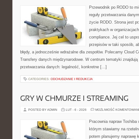
Przewodnik po RODO to mie
reguły przetwarzania dany
życie RODO. Strona jest p
praktykach w organizacjach
compliance. Jej cel to uspra
przepisów w taki sposób, a
błędy, a jednocześnie wdrażalne dla zespołów. Polecamy Cloud Co
Transfery danych międzynarodowe. W centrum tematyki znajdują s
przetwarzania danych: legalność, konkretne […]
CATEGORIES:
ODCHUDZANIE I REDUKCJA
GRY W CHMURZE I STREAMING
POSTED BY ADMIN
LUT - 6 - 2026
MOŻLIWOŚĆ KOMENTOWAN
Pracownia napraw Toshiba 
którym stawiamy na rzeteln
potem planujemy naprawę kr