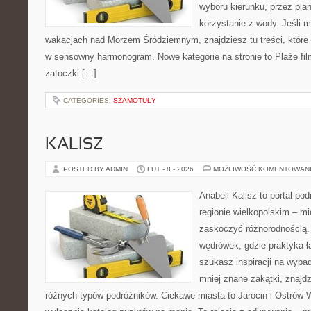
wyboru kierunku, przez pla
korzystanie z wody. Jeśli 
wakacjach nad Morzem Śródziemnym, znajdziesz tu treści, któr
w sensowny harmonogram. Nowe kategorie na stronie to Plaże film
zatoczki […]
CATEGORIES:
SZAMOTUŁY
KALISZ
POSTED BY ADMIN
LUT - 8 - 2026
MOŻLIWOŚĆ KOMENTOWAN
Anabell Kalisz to portal po
regionie wielkopolskim – mie
zaskoczyć różnorodnością. 
wędrówek, gdzie praktyka łą
szukasz inspiracji na wypa
mniej znane zakątki, znajdz
różnych typów podróżników. Ciekawe miasta to Jarocin i Ostrów Wi