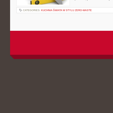
CATEGORIES:
KUCHNIA ŚWIATA W STYLU ZERO-WASTE