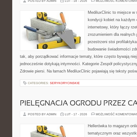
POSTED BY ADMIN
LUT - 18 - 2026
MOŻLIWOŚĆ KOMENTOWA
MediluxClinic to miejsce w 
kondycji kobiet na każdym e
internetowy, który łączy rz
zrozumieniem dla realnych 
przestrzeni stoi profilakty
budowanie świadomości zdr
tak, aby porządkować informacje tematy, które często bywają nie
jednocześnie dotykają intymności. Kategorie Zespół policystyczn
Zdrowie piersi. Na łamach MediluxClinic pojawiają się teksty poświ
CATEGORIES:
SERYKORYCINSKIE
PIELĘGNACJA OGRODU PRZEZ C
POSTED BY ADMIN
LUT - 17 - 2026
MOŻLIWOŚĆ KOMENTOWA
Hellerówka to magazyn onl
tematycznym oraz wszystk