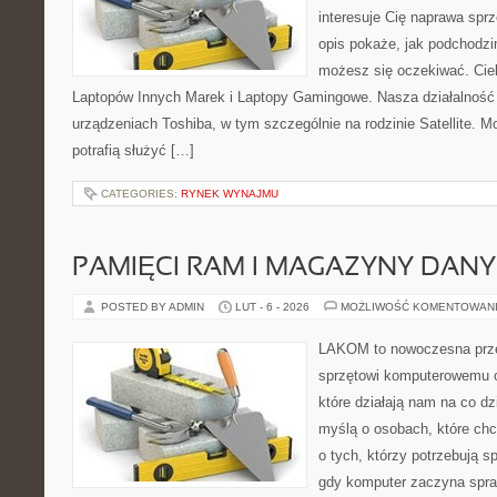
interesuje Cię naprawa sprz
opis pokaże, jak podchodzi
możesz się oczekiwać. Cie
Laptopów Innych Marek i Laptopy Gamingowe. Nasza działalność 
urządzeniach Toshiba, w tym szczególnie na rodzinie Satellite. M
potrafią służyć […]
CATEGORIES:
RYNEK WYNAJMU
PAMIĘCI RAM I MAGAZYNY DAN
POSTED BY ADMIN
LUT - 6 - 2026
MOŻLIWOŚĆ KOMENTOWAN
LAKOM to nowoczesna prze
sprzętowi komputerowemu 
które działają nam na co dz
myślą o osobach, które ch
o tych, którzy potrzebują s
gdy komputer zaczyna spra