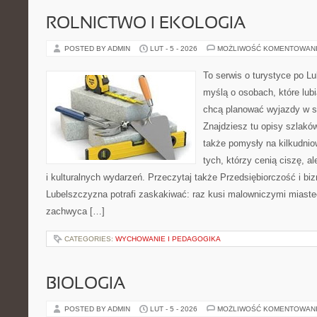
ROLNICTWO I EKOLOGIA
POSTED BY ADMIN
LUT - 5 - 2026
MOŻLIWOŚĆ KOMENTOWAN
To serwis o turystyce po L
myślą o osobach, które lubią
chcą planować wyjazdy w s
Znajdziesz tu opisy szlaków
także pomysły na kilkudnio
tych, którzy cenią ciszę, a
i kulturalnych wydarzeń. Przeczytaj także Przedsiębiorczość i bizne
Lubelszczyzna potrafi zaskakiwać: raz kusi malowniczymi miast
zachwyca […]
CATEGORIES:
WYCHOWANIE I PEDAGOGIKA
BIOLOGIA
POSTED BY ADMIN
LUT - 5 - 2026
MOŻLIWOŚĆ KOMENTOWAN