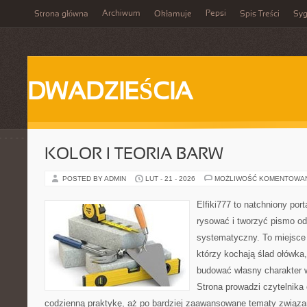
Archiwum
Pepsi
Strona główna
Okłamuje
Spis Treści
Syg
DWADZIEŚCIA
KOLOR I TEORIA BARW
POSTED BY ADMIN
LUT - 21 - 2026
MOŻLIWOŚĆ KOMENTOWA
Elfiki777 to natchniony port
rysować i tworzyć pismo o
systematyczny. To miejsce 
którzy kochają ślad ołówka,
budować własny charakter w
Strona prowadzi czytelnika
codzienną praktykę, aż po bardziej zaawansowane tematy związa