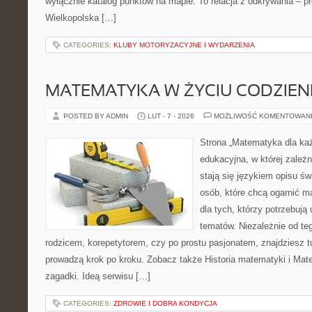
wyłącznie katalog punktów na mapie. To relacja z odkrywania – p
Wielkopolska […]
CATEGORIES:
KLUBY MOTORYZACYJNE I WYDARZENIA
MATEMATYKA W ŻYCIU CODZIE
POSTED BY ADMIN
LUT - 7 - 2026
MOŻLIWOŚĆ KOMENTOWAN
Strona „Matematyka dla każ
edukacyjna, w której zależn
stają się językiem opisu świ
osób, które chcą ogarnić m
dla tych, którzy potrzebują
tematów. Niezależnie od te
rodzicem, korepetytorem, czy po prostu pasjonatem, znajdziesz tu
prowadzą krok po kroku. Zobacz także Historia matematyki i Mat
zagadki. Ideą serwisu […]
CATEGORIES:
ZDROWIE I DOBRA KONDYCJA