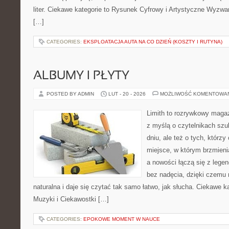
liter. Ciekawe kategorie to Rysunek Cyfrowy i Artystyczne Wyzwan
[…]
CATEGORIES:
EKSPLOATACJA AUTA NA CO DZIEŃ (KOSZTY I RUTYNA)
ALBUMY I PŁYTY
POSTED BY ADMIN
LUT - 20 - 2026
MOŻLIWOŚĆ KOMENTOWA
Limith to rozrywkowy maga
z myślą o czytelnikach sz
dniu, ale też o tych, którz
miejsce, w którym brzmienia
a nowości łączą się z lege
bez nadęcia, dzięki czemu 
naturalna i daje się czytać tak samo łatwo, jak słucha. Ciekawe ka
Muzyki i Ciekawostki […]
CATEGORIES:
EPOKOWE MOMENT W NAUCE