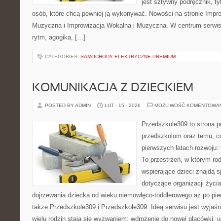
jest sztywny podręcznik, ty
osób, które chcą pewniej ją wykonywać. Nowości na stronie Impr
Muzyczna i Improwizacja Wokalna i Muzyczna. W centrum serwisu
rytm, agogika, […]
CATEGORIES:
SAMOCHODY ELEKTRYCZNE PREMIUM
KOMUNIKACJA Z DZIECKIEM
POSTED BY ADMIN
LUT - 15 - 2026
MOŻLIWOŚĆ KOMENTOWA
Przedszkole309 to strona p
przedszkolom oraz temu, c
pierwszych latach rozwoju: 
To przestrzeń, w którym r
wspierające dzieci znajdą s
dotyczące organizacji życi
dojrzewania dziecka od wieku niemowlęco-toddlerowego aż po pie
także Przedszkole309 i Przedszkole309. Ideą serwisu jest wyjaśni
wielu rodzin stają się wyzwaniem: wdrożenie do nowej placówki, 