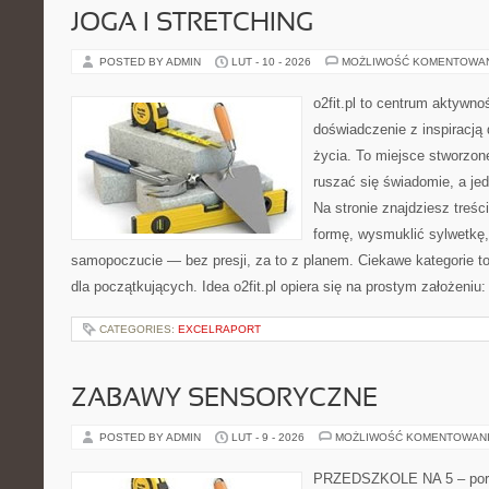
JOGA I STRETCHING
POSTED BY ADMIN
LUT - 10 - 2026
MOŻLIWOŚĆ KOMENTOWA
o2fit.pl to centrum aktywnoś
doświadczenie z inspiracją 
życia. To miejsce stworzon
ruszać się świadomie, a jed
Na stronie znajdziesz treś
formę, wysmuklić sylwetkę,
samopoczucie — bez presji, za to z planem. Ciekawe kategorie to
dla początkujących. Idea o2fit.pl opiera się na prostym założeniu
CATEGORIES:
EXCELRAPORT
ZABAWY SENSORYCZNE
POSTED BY ADMIN
LUT - 9 - 2026
MOŻLIWOŚĆ KOMENTOWAN
PRZEDSZKOLE NA 5 – porta