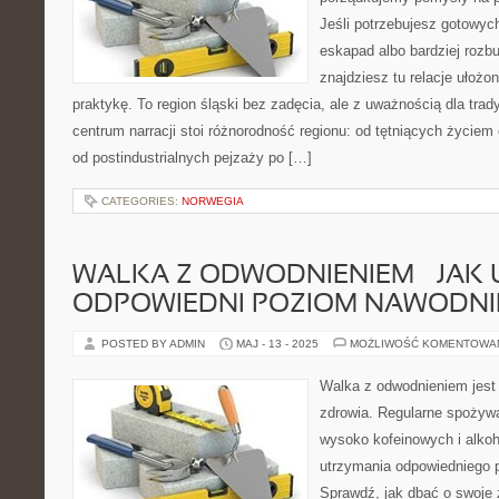
Jeśli potrzebujesz gotowyc
eskapad albo bardziej rozb
znajdziesz tu relacje ułożo
praktykę. To region śląski bez zadęcia, ale z uważnością dla trady
centrum narracji stoi różnorodność regionu: od tętniących życiem
od postindustrialnych pejzaży po […]
CATEGORIES:
NORWEGIA
WALKA Z ODWODNIENIEM – JAK
ODPOWIEDNI POZIOM NAWODNI
POSTED BY ADMIN
MAJ - 13 - 2025
MOŻLIWOŚĆ KOMENTOWA
Walka z odwodnieniem jest
zdrowia. Regularne spożywa
wysoko kofeinowych i alko
utrzymania odpowiedniego 
Sprawdź, jak dbać o swoje 