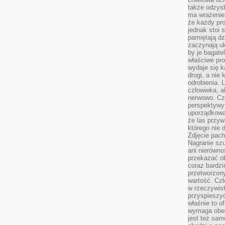
także odzys
ma wrażenie,
że każdy pro
jednak stoi 
pamiętają dz
zaczynają uk
by je bagate
właściwe pro
wydaje się k
drogi, a nie
odrobienia. 
człowieka, a
nerwowo. Cz
perspektywy
uporządkowa
że las przy
którego nie d
Zdjęcie pach
Nagranie szu
ani nierówno
przekazać ob
coraz bardzi
przetworzon
wartość. Czł
w rzeczywist
przyspieszy
właśnie to o
wymaga obecn
jest też sam