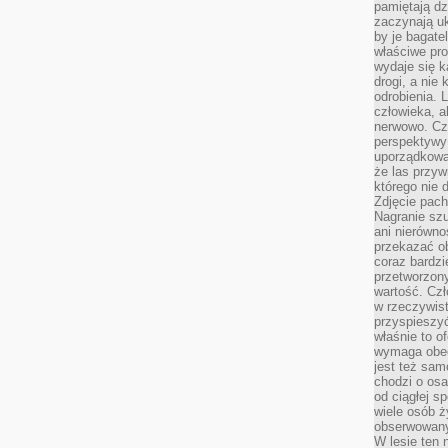
pamiętają dz
zaczynają uk
by je bagate
właściwe pro
wydaje się k
drogi, a nie
odrobienia. 
człowieka, a
nerwowo. Cz
perspektywy
uporządkowa
że las przy
którego nie d
Zdjęcie pach
Nagranie szu
ani nierówno
przekazać ob
coraz bardzi
przetworzon
wartość. Czł
w rzeczywist
przyspieszy
właśnie to o
wymaga obecn
jest też sam
chodzi o osa
od ciągłej s
wiele osób ży
obserwowany
W lesie ten 