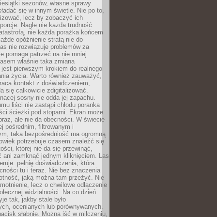
iesiątki sezonów, własne sprawy
ładać się w innym świetle. Nie po to,
lizować, lecz by zobaczyć ich
porcje. Nagle nie każda trudność
atastrofą, nie każda porażka końcem
 każde opóźnienie stratą nie do
Las nie rozwiązuje problemów za
le pomaga patrzeć na nie mniej
asem właśnie taka zmiana
 jest pierwszym krokiem do realnego
nia życia. Warto również zauważyć,
wraca kontakt z doświadczeniem,
a się całkowicie zdigitalizować.
nącej sosny nie odda jej zapachu.
mu liści nie zastąpi chłodu poranka
ści ścieżki pod stopami. Ekran może
raz, ale nie da obecności. W świecie
ej pośrednim, filtrowanym i
ym, taka bezpośredniość ma ogromną
owiek potrzebuje czasem znaleźć się
ości, której nie da się przewinąć,
ć ani zamknąć jednym kliknięciem. Las
feruje: pełnię doświadczenia, która
ości tu i teraz. Nie bez znaczenia
otność, jaką można tam przeżyć. Nie
motnienie, lecz o chwilowe odłączenie
połecznej widzialności. Na co dzień
je tak, jakby stale było
ch, ocenianych lub porównywanych.
nacisk słabnie. Można iść w milczeniu,