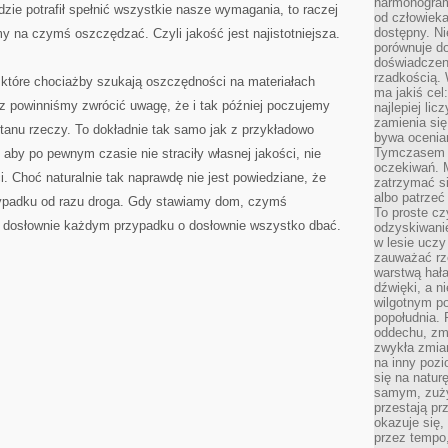
harmonogram
dzie potrafił spełnić wszystkie nasze wymagania, to raczej
od człowieka
dostępny. Ni
 na czymś oszczędzać. Czyli jakość jest najistotniejsza.
porównuje do
doświadczeni
rzadkością.
które chociażby szukają oszczędności na materiałach
ma jakiś cel
 powinniśmy zwrócić uwagę, że i tak później poczujemy
najlepiej li
zamienia się
tanu rzeczy. To dokładnie tak samo jak z przykładowo
bywa ocenia
Tymczasem la
, aby po pewnym czasie nie straciły własnej jakości, nie
oczekiwań. M
 Choć naturalnie tak naprawdę nie jest powiedziane, że
zatrzymać s
albo patrzeć
ypadku od razu droga. Gdy stawiamy dom, czymś
To proste cz
w dosłownie każdym przypadku o dosłownie wszystko dbać.
odzyskiwani
w lesie uczy
zauważać rze
warstwą hał
dźwięki, a n
wilgotnym p
popołudnia. 
oddechu, zmę
zwykła zmian
na inny pozi
się na natur
samym, zuży
przestają pr
okazuje się,
przez tempo,