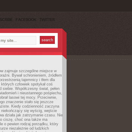
SCRIBE
FACEBOOK
TWITTER
ów zajmuje szczególne miejsce w
braźni. Bywał schronieniem, źródłem
przestrzenią tajemnicy i tłem dla
 których człowiek spotykał coś
 siebie. Współczesny świat, pełen
wiadomień i nieustannego pośpiechu,
ebrał lasowi tej mocy. Przeciwnie,
jego znaczenie stało się jeszcze
aziste. Kiedy codzienność zaczyna
 niekończący się wyścig, wejście
a działa jak zatrzymanie czasu. Nie
 o ciszę, choć ona także ma
le o pewien rodzaj porządku, który
aturze niezależnie od ludzkich