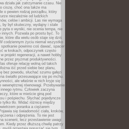
a działa jak zatrzymanie czasu. Nie
 o ciszę, choć ona także ma
le o pewien rodzaj porządku, który
aturze niezależnie od ludzkich
ów, celów i ambicji. Las nie wymaga
, by był skuteczny, wydajny i stale
e pyta o wyniki, nie ocenia tempa, nie
 innych. Pozwala po prostu być. To
e, które dla wielu osób staje się dziś
 W codziennym życiu niemal wszystko
: spotkanie powinno coś dawać, spacer
czyć w krokach, odpoczynek często
 w projekt regeneracji, a nawet hobby
ne przez pryzmat produktywności.
s oferuje relację wolną od takich
ożna iść przed siebie bez planu,
ię bez powodu, słuchać szumu gałęzi
 na światło przesuwające się po mchu.
ynności, ale właśnie w nich kryje się
e wewnętrznej równowagi. Przebywanie
 innego rytmu. Człowiek zaczyna
czy, które w mieście giną pod
asu i pośpiechu. Słychać pojedyncze
ie tylko tło. Widać różnicę między
owietrzem poranka a ciężarem
Pojawia się świadomość ciała, kroków,
czenia i odprężenia. To nie jest
a scenerii, lecz przestawienie uwagi
om. Kiedy przez dłuższą chwilę patrzy
ę, myśli przestają poruszać się tym