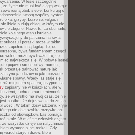
wydarzenia. W lesie szczególnie
 że życie nie musi być ciągłą walką o
zewa rosną obok siebie, konkurują o
 jednocześnie tworzą wspólny system
ciółka, grzyby, korzenie, wilgoć i
 się liście budują obieg, w którym nic
kowicie zbędne. Nawet to, co obumarłe,
ścią kolejnego etapu istnienia.
yzwyczajony do patrzenia na świat
at sukcesu i porażki może w takim
rzec zupełnie inną logikę. To, co
epotrzebne, bywa fundamentem czegoś
co wolne, może być trwałe. To, co
mieć największą siłę. W połowie leśnej
ęsto pojawia się osobliwy moment,
ek przestaje traktować naturę jak
a zaczyna ją odczuwać jako porządek
własne sprawy. Wtedy las staje się
j niż miejscem spaceru, przypomina
zy
zapisany nie w książkach, ale w
hu ziemi, ruchu chmur i zmienności
zy, że wszystko ma swój czas, że nie
jest pustką i że dojrzewanie do zmian
liwości. W takim doświadczeniu kryje
którego nie daje szybka rozrywka ani
ieczka od obowiązków. Las pomaga
kać skalę. W mieście człowiek często
 że wszystko dzieje się natychmiast i
blem wymaga pilnej reakcji. Gdy
się wśród starych drzew, które