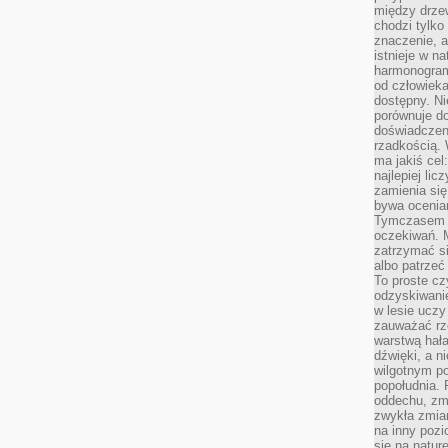
między drzew
chodzi tylko
znaczenie, a
istnieje w n
harmonogram
od człowieka
dostępny. Ni
porównuje do
doświadczeni
rzadkością.
ma jakiś cel
najlepiej li
zamienia się
bywa ocenia
Tymczasem la
oczekiwań. M
zatrzymać s
albo patrzeć
To proste cz
odzyskiwani
w lesie uczy
zauważać rze
warstwą hał
dźwięki, a n
wilgotnym p
popołudnia. 
oddechu, zmę
zwykła zmian
na inny pozi
się na natur