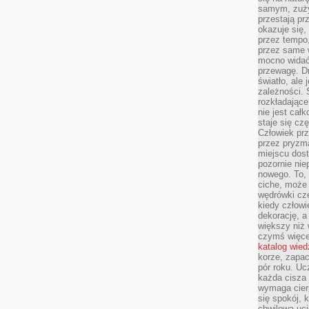
samym, zuży
przestają pr
okazuje się,
przez tempo,
przez same 
mocno widać,
przewagę. Dr
światło, ale
zależności. Ś
rozkładające
nie jest cał
staje się czę
Człowiek prz
przez pryzm
miejscu dost
pozornie ni
nowego. To, 
ciche, może 
wędrówki cz
kiedy człowi
dekorację, 
większy niż 
czymś więce
katalog wied
korze, zapac
pór roku. Uc
każda cisza 
wymaga cierp
się spokój, 
chwilowa uc