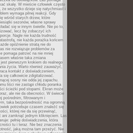
kać skalę. W mieście człowiek często
 że wszystko dzieje się natychmiast i
blem wymaga pilnej reakcji. Gdy
się wśród starych drzew, które
iesiątki sezonów, własne sprawy
ładać się w innym świetle. Nie po to,
lizować, lecz by zobaczyć ich
porcje. Nagle nie każda trudność
atastrofą, nie każda porażka końcem
 każde opóźnienie stratą nie do
Las nie rozwiązuje problemów za
le pomaga patrzeć na nie mniej
asem właśnie taka zmiana
 jest pierwszym krokiem do realnego
nia życia. Warto również zauważyć,
wraca kontakt z doświadczeniem,
a się całkowicie zdigitalizować.
nącej sosny nie odda jej zapachu.
mu liści nie zastąpi chłodu poranka
ści ścieżki pod stopami. Ekran może
raz, ale nie da obecności. W świecie
ej pośrednim, filtrowanym i
ym, taka bezpośredniość ma ogromną
owiek potrzebuje czasem znaleźć się
ości, której nie da się przewinąć,
ć ani zamknąć jednym kliknięciem. Las
feruje: pełnię doświadczenia, która
ości tu i teraz. Nie bez znaczenia
otność, jaką można tam przeżyć. Nie