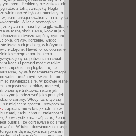
tym torem. Problemy nie znikają, ale
zygniatać z taką samą siłą. Nagle
 że wiele napięć było wzmacnianych
 w jakim funkcjonowaliśmy, a nie tylko
wydarzenia. W lesie szczególnie
 że życie nie musi być ciągłą walką o
zewa rosną obok siebie, konkurują o
 jednocześnie tworzą wspólny system
ciółka, grzyby, korzenie, wilgoć i
 się liście budują obieg, w którym nic
kowicie zbędne. Nawet to, co obumarłe,
ścią kolejnego etapu istnienia.
yzwyczajony do patrzenia na świat
at sukcesu i porażki może w takim
rzec zupełnie inną logikę. To, co
epotrzebne, bywa fundamentem czegoś
co wolne, może być trwałe. To, co
mieć największą siłę. W połowie leśnej
ęsto pojawia się osobliwy moment,
ek przestaje traktować naturę jak
a zaczyna ją odczuwać jako porządek
własne sprawy. Wtedy las staje się
j niż miejscem spaceru, przypomina
zy
zapisany nie w książkach, ale w
hu ziemi, ruchu chmur i zmienności
zy, że wszystko ma swój czas, że nie
jest pustką i że dojrzewanie do zmian
liwości. W takim doświadczeniu kryje
którego nie daje szybka rozrywka ani
ieczka od obowiązków. Las pomaga