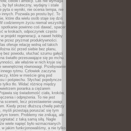
ów, celów i ambicji. Las nie wymaga
, by był skuteczny, wydajny i stale
e pyta o wyniki, nie ocenia tempa, nie
 innych. Pozwala po prostu być. To
e, które dla wielu osób staje się dziś
 W codziennym życiu niemal wszystko
: spotkanie powinno coś dawać, spacer
czyć w krokach, odpoczynek często
 w projekt regeneracji, a nawet hobby
ne przez pryzmat produktywności.
s oferuje relację wolną od takich
ożna iść przed siebie bez planu,
ię bez powodu, słuchać szumu gałęzi
 na światło przesuwające się po mchu.
ynności, ale właśnie w nich kryje się
e wewnętrznej równowagi. Przebywanie
 innego rytmu. Człowiek zaczyna
czy, które w mieście giną pod
asu i pośpiechu. Słychać pojedyncze
ie tylko tło. Widać różnicę między
owietrzem poranka a ciężarem
Pojawia się świadomość ciała, kroków,
czenia i odprężenia. To nie jest
a scenerii, lecz przestawienie uwagi
om. Kiedy przez dłuższą chwilę patrzy
ę, myśli przestają poruszać się tym
tym torem. Problemy nie znikają, ale
zygniatać z taką samą siłą. Nagle
 że wiele napięć było wzmacnianych
 w jakim funkcjonowaliśmy, a nie tylko