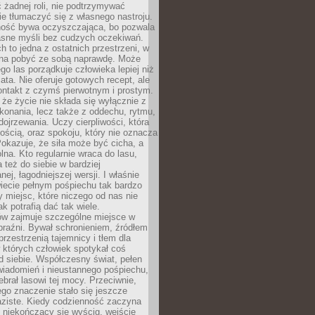
 żadnej roli, nie podtrzymywać
ie tłumaczyć się z własnego nastroju.
ość bywa oczyszczająca, bo pozwala
asne myśli bez cudzych oczekiwań.
ch to jedna z ostatnich przestrzeni, w
na pobyć ze sobą naprawdę. Może
ego las porządkuje człowieka lepiej niż
ata. Nie oferuje gotowych recept, ale
ontakt z czymś pierwotnym i prostym.
że życie nie składa się wyłącznie z
onania, lecz także z oddechu, rytmu,
 dojrzewania. Uczy cierpliwości, która
rnością, oraz spokoju, który nie oznacza
Pokazuje, że siła może być cicha, a
na. Kto regularnie wraca do lasu,
 też do siebie w bardziej
ej, łagodniejszej wersji. I właśnie
iecie pełnym pośpiechu tak bardzo
 miejsc, które niczego od nas nie
k potrafią dać tak wiele.
ów zajmuje szczególne miejsce w
braźni. Bywał schronieniem, źródłem
przestrzenią tajemnicy i tłem dla
 których człowiek spotykał coś
 siebie. Współczesny świat, pełen
wiadomień i nieustannego pośpiechu,
ebrał lasowi tej mocy. Przeciwnie,
jego znaczenie stało się jeszcze
aziste. Kiedy codzienność zaczyna
 niekończący się wyścig, wejście