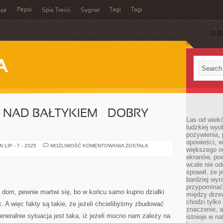
Pepsi
Tagi
Tagi
uje
Spis Treści
Sygnał
SUB
A
NAD BAŁTYKIEM – DOBRY
Las od wiek
ludzkiej wyo
pożywienia, 
opowieści, w
NIERUCHOMOŚCI
LIP - 7 - 2025
MOŻLIWOŚĆ KOMENTOWANIA
ZOSTAŁA
większego od
NAD
BAŁTYKIEM
ekranów, po
–
wcale nie od
DOBRY
sprawił, że 
POMYSŁ?
bardziej wyr
przypominać
 dom, pewnie martwi się, bo w końcu samo kupno działki
między drzew
chodzi tylko
. A więc fakty są takie, że jeżeli chcielibyśmy zbudować
znaczenie, a
eralnie sytuacja jest taka, iż jeżeli mocno nam zależy na
istnieje w n