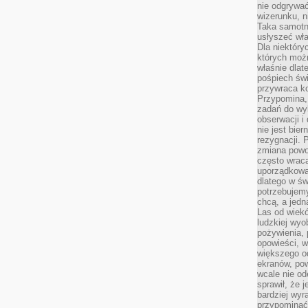
nie odgrywać
wizerunku, n
Taka samotn
usłyszeć wł
Dla niektóry
których moż
właśnie dlat
pośpiech świ
przywraca k
Przypomina, 
zadań do wyk
obserwacji i
nie jest bie
rezygnacji. 
zmiana powol
często wraca
uporządkowan
dlatego w św
potrzebujemy
chcą, a jedna
Las od wiek
ludzkiej wyo
pożywienia, 
opowieści, w
większego od
ekranów, po
wcale nie od
sprawił, że 
bardziej wyr
przypominać