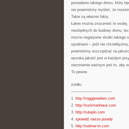
posiadaniu takiego domu, który bę
nie powinniśmy myśleć, że możemy
Takie są właśnie fakty.
Łatwo można zrozumieć te osoby, 
niezbędnych do budowy domu, lecz
mocno negatywne skutki takiego s
spodniami – jeśli nie chcielibyśmy
powinniśmy oszczędzać na jakości.
wysoka jakość jest w każdym prz
niezmiernie ważnym jest to, aby 
To pewne.
źródło:
———————————
1.
http://roggijewelers.com
2.
http://ruckmanhaus.com
3.
http://ruteplo.com
4.
sprawdź nasze porady
5.
http://selmer-tn.com