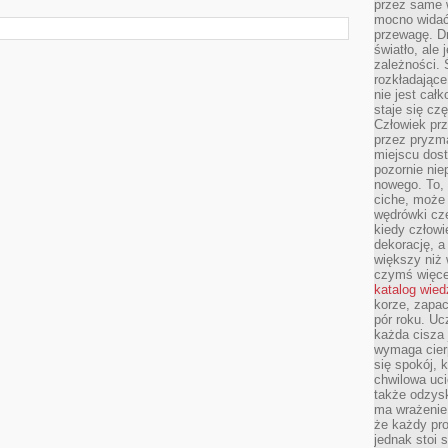
przez same 
mocno widać,
przewagę. Dr
światło, ale
zależności. Ś
rozkładające
nie jest cał
staje się czę
Człowiek prz
przez pryzm
miejscu dost
pozornie ni
nowego. To, 
ciche, może 
wędrówki cz
kiedy człowi
dekorację, 
większy niż 
czymś więce
katalog wied
korze, zapac
pór roku. Uc
każda cisza 
wymaga cierp
się spokój, 
chwilowa uc
także odzys
ma wrażenie,
że każdy pro
jednak stoi 