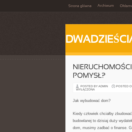
Archiwum
Strona główna
Okłam
DWADZIEŚCI
NIERUCHOMOŚCI 
POMYSŁ?
POSTED BY ADMIN
POSTED ON 
WYŁĄCZONA
Jak wybudować dom?
Kiedy człowiek chciałby zbudować
budowlanej to dzisiaj duży wydatek
dom, musimy zadbać o finanse. Gen