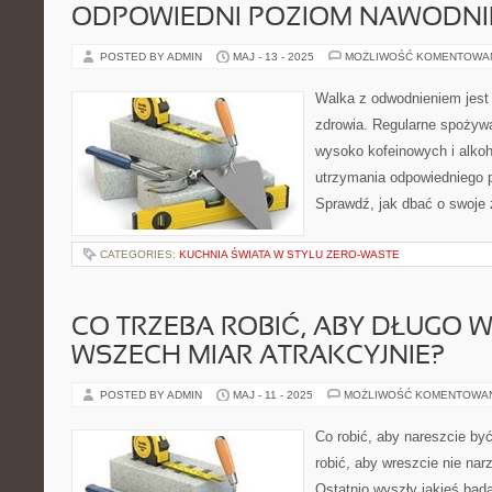
ODPOWIEDNI POZIOM NAWODNI
POSTED BY ADMIN
MAJ - 13 - 2025
MOŻLIWOŚĆ KOMENTOWA
Walka z odwodnieniem jest
zdrowia. Regularne spożywa
wysoko kofeinowych i alko
utrzymania odpowiedniego 
Sprawdź, jak dbać o swoje 
CATEGORIES:
KUCHNIA ŚWIATA W STYLU ZERO-WASTE
CO TRZEBA ROBIĆ, ABY DŁUGO 
WSZECH MIAR ATRAKCYJNIE?
POSTED BY ADMIN
MAJ - 11 - 2025
MOŻLIWOŚĆ KOMENTOWA
Co robić, aby nareszcie b
robić, aby wreszcie nie na
Ostatnio wyszły jakieś bada