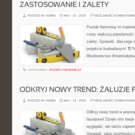
ZASTOSOWANIE I ZALETY
POSTED BY ADMIN
MAJ - 25 - 2025
MOŻLIWOŚĆ KOMENTOWA
Pustak betonowy to materia
coraz większą popularność 
zalety. Sprawdź, dlaczego 
projekcie budowlanym! 🏗️
#budownictwo #materiałybu
CATEGORIES:
ROZWÓJ NIEMOWLĄT
ODKRYJ NOWY TREND: ŻALUZJE
POSTED BY ADMIN
MAJ - 21 - 2025
MOŻLIWOŚĆ KOMENTOWA
Odkryj nowy trend w aranżac
fasadowe! Dzięki nim twoje 
wyglądać, ale także zapewn
Sprawdź, jakie możliwości