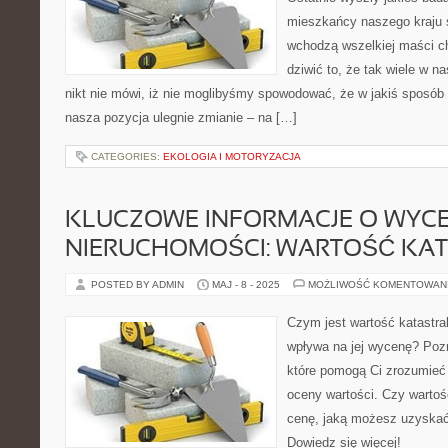
mieszkańcy naszego kraju s
wchodzą wszelkiej maści c
dziwić to, że tak wiele w 
nikt nie mówi, iż nie moglibyśmy spowodować, że w jakiś sposób 
nasza pozycja ulegnie zmianie – na […]
CATEGORIES:
EKOLOGIA I MOTORYZACJA
KLUCZOWE INFORMACJE O WYCE
NIERUCHOMOŚCI: WARTOŚĆ KA
POSTED BY ADMIN
MAJ - 8 - 2025
MOŻLIWOŚĆ KOMENTOWAN
Czym jest wartość katastral
wpływa na jej wycenę? Pozn
które pomogą Ci zrozumieć 
oceny wartości. Czy wartoś
cenę, jaką możesz uzyska
Dowiedz się więcej!