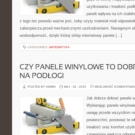
użytkowania i trwałość pod
paneli wpływa na ich stabi
z tego też powodu ważne jest, żeby użyty materiał miał odpowied
zabezpiecza przed mechanicznymi uszkodzeniami. Następnym e
wodoodporność, dzięki której sklep internetowy panele […]
CATEGORIES:
MATEMATYKA
CZY PANELE WINYLOWE TO DOB
NA PODŁOGI
POSTED BY ADMIN
MAJ - 29 - 2025
MOŻLIWOŚĆ KOMENTOWA
Jak dobrze dobrać panele w
Wybierając panele winylow
uwagę przede wszystkim na 
powierzchni, ponieważ te w
trwałość oraz komfort użyt
zapewniają większą odporn