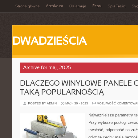
Archiwum
Pepsi
Strona główna
Okłamuje
Spis Treści
Syg
DWADZIEŚCIA
Archive for maj, 2025
DLACZEGO WINYLOWE PANELE CI
TAKĄ POPULARNOŚCIĄ
POSTED BY ADMIN
MAJ - 30 - 2025
MOŻLIWOŚĆ KOMENTOWA
Najważniejsze parametry te
Przy wyborze podłogi zwrac
trwałość, odporność na zużyc
gdyż te cechy mają bezpoś