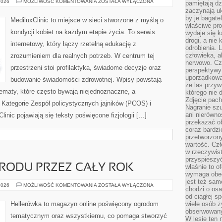
ZESPÓŁ
2026
MOŻLIWOŚĆ KOMENTOWANIA
ZOSTAŁA WYŁĄCZONA
pamiętają dz
POLICYSTYCZNYCH
zaczynają uk
JAJNIKÓW
(PCOS)
by je bagate
MediluxClinic to miejsce w sieci stworzone z myślą o
właściwe pro
kondycji kobiet na każdym etapie życia. To serwis
wydaje się k
drogi, a nie
internetowy, który łączy rzetelną edukację z
odrobienia. 
człowieka, a
zrozumieniem dla realnych potrzeb. W centrum tej
nerwowo. Cz
przestrzeni stoi profilaktyka, świadome decyzje oraz
perspektywy
uporządkowa
budowanie świadomości zdrowotnej. Wpisy powstają
że las przy
ematy, które często bywają niejednoznaczne, a
którego nie d
Zdjęcie pach
 Kategorie Zespół policystycznych jajników (PCOS) i
Nagranie szu
ani nierówno
linic pojawiają się teksty poświęcone fizjologii […]
przekazać ob
coraz bardzi
przetworzon
wartość. Czł
w rzeczywist
przyspieszy
RODU PRZEZ CAŁY ROK
właśnie to o
wymaga obecn
jest też sam
PIELĘGNACJA
2026
MOŻLIWOŚĆ KOMENTOWANIA
ZOSTAŁA WYŁĄCZONA
chodzi o osa
OGRODU
PRZEZ
od ciągłej s
CAŁY
Hellerówka to magazyn online poświęcony ogrodom
wiele osób ży
ROK
obserwowany
tematycznym oraz wszystkiemu, co pomaga stworzyć
W lesie ten 