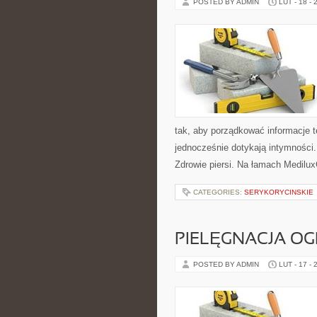
POSTED BY ADMIN
LUT - 18 - 
tak, aby porządkować informacje t
jednocześnie dotykają intymności.
Zdrowie piersi. Na łamach MediluxC
CATEGORIES:
SERYKORYCINSKIE
PIELĘGNACJA OG
POSTED BY ADMIN
LUT - 17 - 