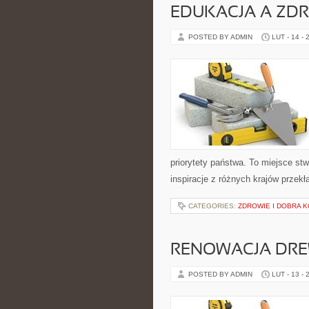
EDUKACJA A ZDR
POSTED BY ADMIN
LUT - 14 - 
priorytety państwa. To miejsce stw
inspiracje z różnych krajów przek
CATEGORIES:
ZDROWIE I DOBRA 
RENOWACJA DR
POSTED BY ADMIN
LUT - 13 - 