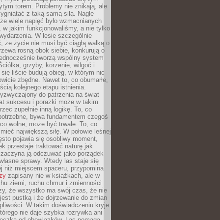
tym torem. Problemy nie znikają, ale
zygniatać z taką samą siłą. Nagle
 że wiele napięć było wzmacnianych
 w jakim funkcjonowaliśmy, a nie tylko
wydarzenia. W lesie szczególnie
 że życie nie musi być ciągłą walką o
zewa rosną obok siebie, konkurują o
 jednocześnie tworzą wspólny system
ciółka, grzyby, korzenie, wilgoć i
 się liście budują obieg, w którym nic
kowicie zbędne. Nawet to, co obumarłe,
ścią kolejnego etapu istnienia.
yzwyczajony do patrzenia na świat
at sukcesu i porażki może w takim
rzec zupełnie inną logikę. To, co
epotrzebne, bywa fundamentem czegoś
co wolne, może być trwałe. To, co
mieć największą siłę. W połowie leśnej
ęsto pojawia się osobliwy moment,
ek przestaje traktować naturę jak
a zaczyna ją odczuwać jako porządek
własne sprawy. Wtedy las staje się
j niż miejscem spaceru, przypomina
zy
zapisany nie w książkach, ale w
hu ziemi, ruchu chmur i zmienności
zy, że wszystko ma swój czas, że nie
jest pustką i że dojrzewanie do zmian
liwości. W takim doświadczeniu kryje
którego nie daje szybka rozrywka ani
ieczka od obowiązków. Las pomaga