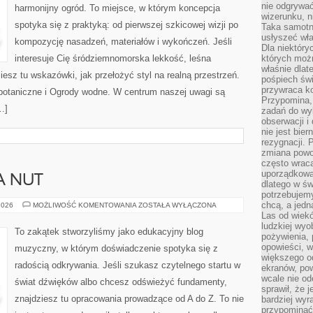
nie odgrywać
harmonijny ogród. To miejsce, w którym koncepcja
wizerunku, n
spotyka się z praktyką: od pierwszej szkicowej wizji po
Taka samotn
usłyszeć wł
kompozycję nasadzeń, materiałów i wykończeń. Jeśli
Dla niektóry
interesuje Cię śródziemnomorska lekkość, leśna
których moż
właśnie dlat
iesz tu wskazówki, jak przełożyć styl na realną przestrzeń.
pośpiech świ
przywraca k
 botaniczne i Ogrody wodne. W centrum naszej uwagi są
Przypomina, 
…]
zadań do wyk
obserwacji i
nie jest bie
rezygnacji. 
zmiana powol
często wraca
uporządkowan
A NUT
dlatego w św
potrzebujemy
chcą, a jedna
NAUKA
2026
MOŻLIWOŚĆ KOMENTOWANIA
ZOSTAŁA WYŁĄCZONA
CZYTANIA
Las od wiek
NUT
ludzkiej wyo
To zakątek stworzyliśmy jako edukacyjny blog
pożywienia, 
opowieści, w
muzyczny, w którym doświadczenie spotyka się z
większego od
radością odkrywania. Jeśli szukasz czytelnego startu w
ekranów, po
wcale nie od
świat dźwięków albo chcesz odświeżyć fundamenty,
sprawił, że 
znajdziesz tu opracowania prowadzące od A do Z. To nie
bardziej wyr
przypominać