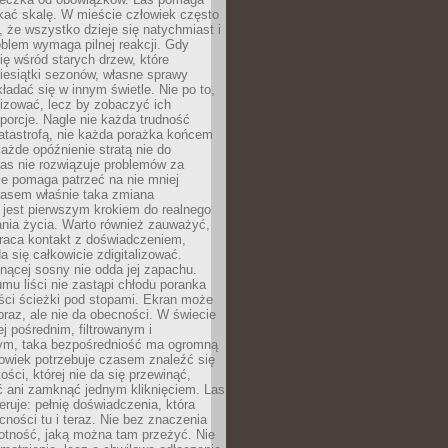
kać skalę. W mieście człowiek często
 że wszystko dzieje się natychmiast i
blem wymaga pilnej reakcji. Gdy
się wśród starych drzew, które
iesiątki sezonów, własne sprawy
ładać się w innym świetle. Nie po to,
lizować, lecz by zobaczyć ich
porcje. Nagle nie każda trudność
atastrofą, nie każda porażka końcem
 każde opóźnienie stratą nie do
Las nie rozwiązuje problemów za
le pomaga patrzeć na nie mniej
asem właśnie taka zmiana
 jest pierwszym krokiem do realnego
nia życia. Warto również zauważyć,
wraca kontakt z doświadczeniem,
a się całkowicie zdigitalizować.
nącej sosny nie odda jej zapachu.
mu liści nie zastąpi chłodu poranka
ści ścieżki pod stopami. Ekran może
raz, ale nie da obecności. W świecie
ej pośrednim, filtrowanym i
ym, taka bezpośredniość ma ogromną
owiek potrzebuje czasem znaleźć się
ości, której nie da się przewinąć,
ć ani zamknąć jednym kliknięciem. Las
feruje: pełnię doświadczenia, która
ości tu i teraz. Nie bez znaczenia
otność, jaką można tam przeżyć. Nie