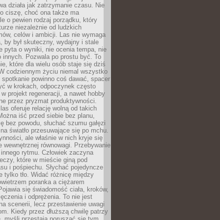
a działa jak zatrzymanie czasu. Nie
 o ciszę, choć ona także ma
le o pewien rodzaj porządku, który
aturze niezależnie od ludzkich
ów, celów i ambicji. Las nie wymaga
, by był skuteczny, wydajny i stale
e pyta o wyniki, nie ocenia tempa, nie
 innych. Pozwala po prostu być. To
e, które dla wielu osób staje się dziś
 W codziennym życiu niemal wszystko
: spotkanie powinno coś dawać, spacer
czyć w krokach, odpoczynek często
 w projekt regeneracji, a nawet hobby
ne przez pryzmat produktywności.
s oferuje relację wolną od takich
ożna iść przed siebie bez planu,
ię bez powodu, słuchać szumu gałęzi
 na światło przesuwające się po mchu.
ynności, ale właśnie w nich kryje się
e wewnętrznej równowagi. Przebywanie
 innego rytmu. Człowiek zaczyna
czy, które w mieście giną pod
asu i pośpiechu. Słychać pojedyncze
ie tylko tło. Widać różnicę między
owietrzem poranka a ciężarem
Pojawia się świadomość ciała, kroków,
czenia i odprężenia. To nie jest
a scenerii, lecz przestawienie uwagi
om. Kiedy przez dłuższą chwilę patrzy
ę, myśli przestają poruszać się tym