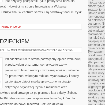
jest sztywny podręcznik, tylko praktyczna baza dla
między drzew
chodzi tylko
nywać. Nowości na stronie Improwizacja Wokalna i
znaczenie, a
i Muzyczna. W centrum serwisu są podstawy teorii muzyki:
istnieje w n
harmonogram
od człowieka
dostępny. Ni
porównuje do
RYCZNE PREMIUM
doświadczeni
rzadkością.
ma jakiś cel
DZIECKIEM
najlepiej li
zamienia się
bywa ocenia
KOMUNIKACJA
2026
MOŻLIWOŚĆ KOMENTOWANIA
ZOSTAŁA WYŁĄCZONA
Tymczasem la
Z
oczekiwań. M
DZIECKIEM
zatrzymać s
Przedszkole309 to strona poświęcony opiece żłobkowej,
albo patrzeć
przedszkolom oraz temu, co najważniejsze w
To proste cz
odzyskiwani
pierwszych latach rozwoju: wczesnej edukacji szkolnej.
w lesie uczy
To przestrzeń, w którym rodzice, wychowawcy i osoby
zauważać rze
warstwą hał
wspierające dzieci znajdą sprawdzone inspiracje
dźwięki, a n
wilgotnym p
dotyczące organizacji życia z maluchem oraz
popołudnia. 
mowlęco-toddlerowego aż po pierwsze lata szkoły. Zobacz
oddechu, zmę
zwykła zmian
e309. Ideą serwisu jest wyjaśnianie tematów, które dla
na inny pozi
 wdrożenie do nowej placówki, uczucia dziecka, […]
się na natur