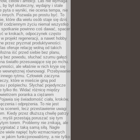
ów, celów i ambicji. Las nie wymaga
, by był skuteczny, wydajny i stale
e pyta o wyniki, nie ocenia tempa, nie
 innych. Pozwala po prostu być. To
e, które dla wielu osób staje się dziś
 W codziennym życiu niemal wszystko
: spotkanie powinno coś dawać, spacer
czyć w krokach, odpoczynek często
 w projekt regeneracji, a nawet hobby
ne przez pryzmat produktywności.
s oferuje relację wolną od takich
ożna iść przed siebie bez planu,
ię bez powodu, słuchać szumu gałęzi
 na światło przesuwające się po mchu.
ynności, ale właśnie w nich kryje się
e wewnętrznej równowagi. Przebywanie
 innego rytmu. Człowiek zaczyna
czy, które w mieście giną pod
asu i pośpiechu. Słychać pojedyncze
ie tylko tło. Widać różnicę między
owietrzem poranka a ciężarem
Pojawia się świadomość ciała, kroków,
czenia i odprężenia. To nie jest
a scenerii, lecz przestawienie uwagi
om. Kiedy przez dłuższą chwilę patrzy
ę, myśli przestają poruszać się tym
tym torem. Problemy nie znikają, ale
zygniatać z taką samą siłą. Nagle
 że wiele napięć było wzmacnianych
 w jakim funkcjonowaliśmy, a nie tylko