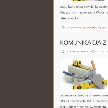
osób, które chcą pewniej ją wyko
Muzyczna i Improwizacja Wokalna 
rytm, agogika, […]
CATEGORIES:
SAMOCHODY ELEKT
KOMUNIKACJA Z 
POSTED BY ADMIN
LUT - 15 - 
dojrzewania dziecka od wieku nie
także Przedszkole309 i Przedszkol
wielu rodzin stają się wyzwaniem: