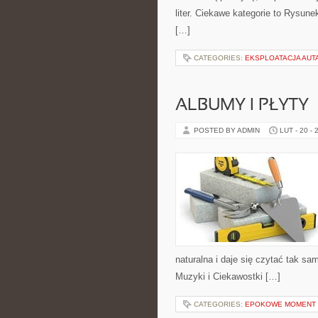
liter. Ciekawe kategorie to Rysun
[…]
CATEGORIES:
EKSPLOATACJA AUTA
ALBUMY I PŁYTY
POSTED BY ADMIN
LUT - 20 - 
naturalna i daje się czytać tak sa
Muzyki i Ciekawostki […]
CATEGORIES:
EPOKOWE MOMENT 