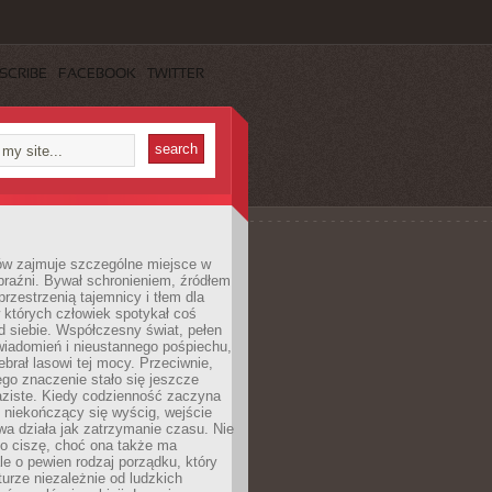
SCRIBE
FACEBOOK
TWITTER
ów zajmuje szczególne miejsce w
braźni. Bywał schronieniem, źródłem
przestrzenią tajemnicy i tłem dla
 których człowiek spotykał coś
 siebie. Współczesny świat, pełen
wiadomień i nieustannego pośpiechu,
ebrał lasowi tej mocy. Przeciwnie,
jego znaczenie stało się jeszcze
aziste. Kiedy codzienność zaczyna
 niekończący się wyścig, wejście
a działa jak zatrzymanie czasu. Nie
 o ciszę, choć ona także ma
le o pewien rodzaj porządku, który
aturze niezależnie od ludzkich