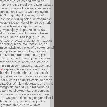
wydarzenia. W lesie szczególnie
 że życie nie musi być ciągłą walką o
zewa rosną obok siebie, konkurują o
 jednocześnie tworzą wspólny system
ciółka, grzyby, korzenie, wilgoć i
 się liście budują obieg, w którym nic
kowicie zbędne. Nawet to, co obumarłe,
ścią kolejnego etapu istnienia.
yzwyczajony do patrzenia na świat
at sukcesu i porażki może w takim
rzec zupełnie inną logikę. To, co
epotrzebne, bywa fundamentem czegoś
co wolne, może być trwałe. To, co
mieć największą siłę. W połowie leśnej
ęsto pojawia się osobliwy moment,
ek przestaje traktować naturę jak
a zaczyna ją odczuwać jako porządek
własne sprawy. Wtedy las staje się
j niż miejscem spaceru, przypomina
zy
zapisany nie w książkach, ale w
hu ziemi, ruchu chmur i zmienności
zy, że wszystko ma swój czas, że nie
jest pustką i że dojrzewanie do zmian
liwości. W takim doświadczeniu kryje
którego nie daje szybka rozrywka ani
ieczka od obowiązków. Las pomaga
kać skalę. W mieście człowiek często
 że wszystko dzieje się natychmiast i
blem wymaga pilnej reakcji. Gdy
się wśród starych drzew, które