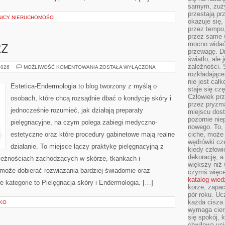
samym, zuży
przestają pr
NICY NIERUCHOMOŚCI
okazuje się,
przez tempo,
przez same 
mocno widać,
RZ
przewagę. Dr
światło, ale
zależności. Ś
ZABIEGI
2026
MOŻLIWOŚĆ KOMENTOWANIA
ZOSTAŁA WYŁĄCZONA
NA
rozkładające
TWARZ
nie jest cał
Estetica-Endermologia to blog tworzony z myślą o
staje się czę
Człowiek prz
osobach, które chcą rozsądnie dbać o kondycję skóry i
przez pryzm
jednocześnie rozumieć, jak działają preparaty
miejscu dost
pozornie ni
pielęgnacyjne, na czym polega zabiegi medyczno-
nowego. To, 
estetyczne oraz które procedury gabinetowe mają realne
ciche, może 
wędrówki cz
działanie. To miejsce łączy praktykę pielęgnacyjną z
kiedy człowi
dekorację, 
leżnościach zachodzących w skórze, tkankach i
większy niż 
 może dobierać rozwiązania bardziej świadomie oraz
czymś więce
katalog wied
 kategorie to Pielęgnacja skóry i Endermologia. […]
korze, zapac
pór roku. Uc
każda cisza 
SKO
wymaga cierp
się spokój, 
chwilowa uc