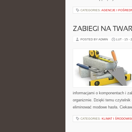
CATEGORIES:
AGENCJE I POŚRED
ZABIEGI NA TWA
POSTED BY ADMIN
LUT - 15 - 
informacjami o komponentach i za
organizmie. Dzięki temu czytelnik
eliminować modowe hasła. Ciekawe
CATEGORIES:
KLIMAT I ŚRODOWI