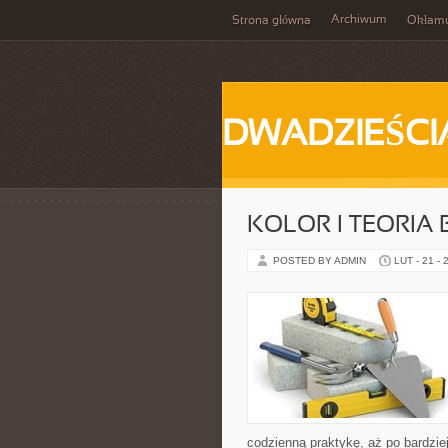
Archiwum
Strona główna
Okłam
DWADZIEŚCI
KOLOR I TEORIA
POSTED BY ADMIN
LUT - 21 - 
codzienną praktykę, aż po bardzi