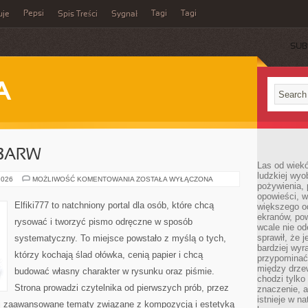
Pepsi
Tagi
Tagi
uje
Spis Treści
Sygnał
SUB
A
 BARW
Las od wiek
ludzkiej wyo
KOLOR
2026
MOŻLIWOŚĆ KOMENTOWANIA
ZOSTAŁA WYŁĄCZONA
pożywienia, 
I
TEORIA
opowieści, w
BARW
Elfiki777 to natchniony portal dla osób, które chcą
większego od
ekranów, po
rysować i tworzyć pismo odręczne w sposób
wcale nie od
sprawił, że 
systematyczny. To miejsce powstało z myślą o tych,
bardziej wyr
którzy kochają ślad ołówka, cenią papier i chcą
przypominać
między drzew
budować własny charakter w rysunku oraz piśmie.
chodzi tylko
Strona prowadzi czytelnika od pierwszych prób, przez
znaczenie, a
istnieje w n
ej zaawansowane tematy związane z kompozycją i estetyką