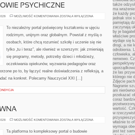
także odzys
OWIE PSYCHICZNE
ma wrażenie,
że każdy pro
EDUKACJA
2026
MOŻLIWOŚĆ KOMENTOWANIA
ZOSTAŁA WYŁĄCZONA
jednak stoi 
A
pamiętają dz
ZDROWIE
PSYCHICZNE
zaczynają uk
To niezależny portal poświęcony kształceniu w ujęciu
by je bagate
rodzimym, unijnym oraz globalnym. Powstał z myślą o
właściwe pro
wydaje się k
osobach, które chcą rozumieć szkołę i uczenie się nie
drogi, a nie
tylko „tu i teraz”, ale również w szerszym: jak zmieniają
odrobienia. 
człowieka, a
się programy, metody, potrzeby dzieci i młodzieży,
nerwowo. Cz
perspektywy
oczekiwania opiekunów, wyzwania pedagogów oraz
uporządkowa
orzone po to, by łączyć realne doświadczenia z refleksją, a
że las przy
którego nie d
ładać na konkret. Polecamy Nauczyciel XXI […]
Zdjęcie pach
Nagranie szu
ani nierówno
KONDYCJA
przekazać ob
coraz bardzi
przetworzon
EWNA
wartość. Czł
w rzeczywist
przyspieszy
RENOWACJA
2026
MOŻLIWOŚĆ KOMENTOWANIA
ZOSTAŁA WYŁĄCZONA
właśnie to o
DREWNA
wymaga obecn
jest też sam
Ta platforma to kompleksowy portal o budowie