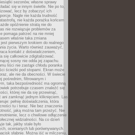
iesiątki sezonów, własne sprawy
ładać się w innym świetle. Nie po to,
lizować, lecz by zobaczyć ich
porcje. Nagle nie każda trudność
atastrofą, nie każda porażka końcem
 każde opóźnienie stratą nie do
Las nie rozwiązuje problemów za
le pomaga patrzeć na nie mniej
asem właśnie taka zmiana
 jest pierwszym krokiem do realnego
nia życia. Warto również zauważyć,
wraca kontakt z doświadczeniem,
a się całkowicie zdigitalizować.
nącej sosny nie odda jej zapachu.
mu liści nie zastąpi chłodu poranka
ści ścieżki pod stopami. Ekran może
raz, ale nie da obecności. W świecie
ej pośrednim, filtrowanym i
ym, taka bezpośredniość ma ogromną
owiek potrzebuje czasem znaleźć się
ości, której nie da się przewinąć,
ć ani zamknąć jednym kliknięciem. Las
feruje: pełnię doświadczenia, która
ości tu i teraz. Nie bez znaczenia
otność, jaką można tam przeżyć. Nie
motnienie, lecz o chwilowe odłączenie
połecznej widzialności. Na co dzień
je tak, jakby stale było
ch, ocenianych lub porównywanych.
nacisk słabnie. Można iść w milczeniu,