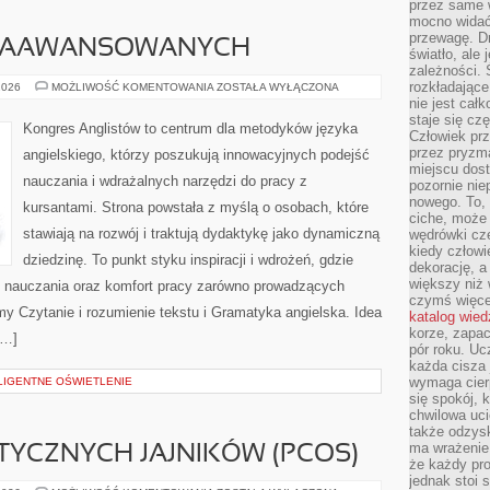
przez same 
mocno widać,
przewagę. Dr
 ZAAWANSOWANYCH
światło, ale
zależności. Ś
rozkładające
ANGIELSKI
2026
MOŻLIWOŚĆ KOMENTOWANIA
ZOSTAŁA WYŁĄCZONA
DLA
nie jest cał
ZAAWANSOWANYCH
staje się czę
Kongres Anglistów to centrum dla metodyków języka
Człowiek prz
przez pryzm
angielskiego, którzy poszukują innowacyjnych podejść
miejscu dost
nauczania i wdrażalnych narzędzi do pracy z
pozornie ni
nowego. To, 
kursantami. Strona powstała z myślą o osobach, które
ciche, może 
stawiają na rozwój i traktują dydaktykę jako dynamiczną
wędrówki cz
kiedy człowi
dziedzinę. To punkt styku inspiracji i wdrożeń, gdzie
dekorację, 
większy niż 
ć nauczania oraz komfort pracy zarówno prowadzących
czymś więce
amy Czytanie i rozumienie tekstu i Gramatyka angielska. Idea
katalog wied
korze, zapac
[…]
pór roku. Uc
każda cisza 
wymaga cierp
LIGENTNE OŚWIETLENIE
się spokój, 
chwilowa uc
także odzys
ma wrażenie,
TYCZNYCH JAJNIKÓW (PCOS)
że każdy pro
jednak stoi 