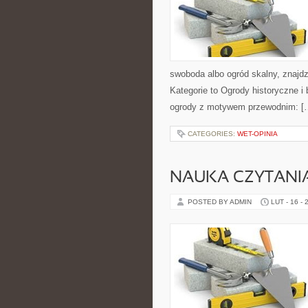
swoboda albo ogród skalny, znajdz
Kategorie to Ogrody historyczne i
ogrody z motywem przewodnim: [
CATEGORIES:
WET-OPINIA
NAUKA CZYTANI
POSTED BY ADMIN
LUT - 16 - 