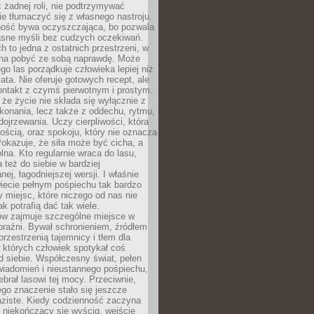
 żadnej roli, nie podtrzymywać
ie tłumaczyć się z własnego nastroju.
ość bywa oczyszczająca, bo pozwala
asne myśli bez cudzych oczekiwań.
ch to jedna z ostatnich przestrzeni, w
na pobyć ze sobą naprawdę. Może
ego las porządkuje człowieka lepiej niż
ata. Nie oferuje gotowych recept, ale
ontakt z czymś pierwotnym i prostym.
że życie nie składa się wyłącznie z
onania, lecz także z oddechu, rytmu,
 dojrzewania. Uczy cierpliwości, która
rnością, oraz spokoju, który nie oznacza
Pokazuje, że siła może być cicha, a
na. Kto regularnie wraca do lasu,
 też do siebie w bardziej
ej, łagodniejszej wersji. I właśnie
iecie pełnym pośpiechu tak bardzo
 miejsc, które niczego od nas nie
k potrafią dać tak wiele.
ów zajmuje szczególne miejsce w
braźni. Bywał schronieniem, źródłem
przestrzenią tajemnicy i tłem dla
 których człowiek spotykał coś
 siebie. Współczesny świat, pełen
wiadomień i nieustannego pośpiechu,
ebrał lasowi tej mocy. Przeciwnie,
jego znaczenie stało się jeszcze
aziste. Kiedy codzienność zaczyna
 niekończący się wyścig, wejście