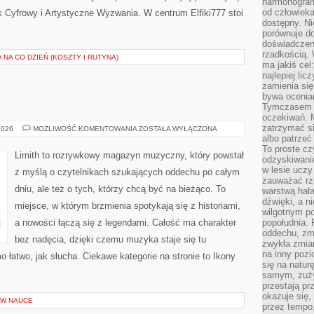
harmonogram
od człowieka
ek Cyfrowy i Artystyczne Wyzwania. W centrum Elfiki777 stoi
dostępny. Ni
porównuje do
doświadczeni
rzadkością.
 NA CO DZIEŃ (KOSZTY I RUTYNA)
ma jakiś cel
najlepiej li
zamienia się
bywa ocenia
Tymczasem la
oczekiwań. M
zatrzymać s
ALBUMY
2026
MOŻLIWOŚĆ KOMENTOWANIA
ZOSTAŁA WYŁĄCZONA
I
albo patrzeć
PŁYTY
To proste cz
Limith to rozrywkowy magazyn muzyczny, który powstał
odzyskiwani
w lesie uczy
z myślą o czytelnikach szukających oddechu po całym
zauważać rze
dniu, ale też o tych, którzy chcą być na bieżąco. To
warstwą hał
dźwięki, a n
miejsce, w którym brzmienia spotykają się z historiami,
wilgotnym p
a nowości łączą się z legendami. Całość ma charakter
popołudnia. 
oddechu, zmę
bez nadęcia, dzięki czemu muzyka staje się tu
zwykła zmian
na inny pozi
mo łatwo, jak słucha. Ciekawe kategorie na stronie to Ikony
się na natur
samym, zuży
przestają pr
okazuje się,
W NAUCE
przez tempo,