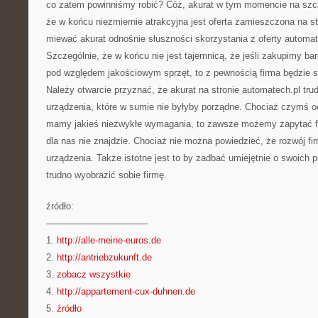
co zatem powinniśmy robić? Cóż, akurat w tym momencie na szcz
że w końcu niezmiernie atrakcyjna jest oferta zamieszczona na s
miewać akurat odnośnie słuszności skorzystania z oferty automate
Szczególnie, że w końcu nie jest tajemnicą, że jeśli zakupimy b
pod względem jakościowym sprzęt, to z pewnością firma będzie 
Należy otwarcie przyznać, że akurat na stronie automatech.pl trudn
urządzenia, które w sumie nie byłyby porządne. Chociaż czymś ocz
mamy jakieś niezwykłe wymagania, to zawsze możemy zapytać 
dla nas nie znajdzie. Chociaż nie można powiedzieć, że rozwój fir
urządzenia. Także istotne jest to by zadbać umiejętnie o swoich 
trudno wyobrazić sobie firmę.
źródło:
———————————
1.
http://alle-meine-euros.de
2.
http://antriebzukunft.de
3.
zobacz wszystkie
4.
http://appartement-cux-duhnen.de
5.
źródło