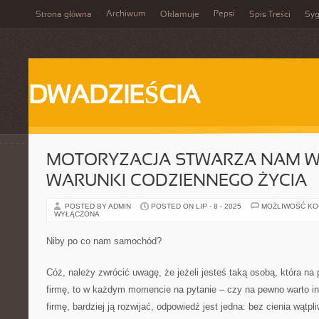
Archiwum
Pepsi
Strona główna
Okłamuje
Spis Treści
Syg
DWADZIEŚCIA
MOTORYZACJA STWARZA NAM 
WARUNKI CODZIENNEGO ŻYCIA
POSTED BY ADMIN
POSTED ON LIP - 8 - 2025
MOŻLIWOŚĆ K
WYŁĄCZONA
Niby po co nam samochód?
Cóż, należy zwrócić uwagę, że jeżeli jesteś taką osobą, która na
firmę, to w każdym momencie na pytanie – czy na pewno warto i
firmę, bardziej ją rozwijać, odpowiedź jest jedna: bez cienia wątpl