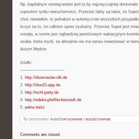
Np. kapitalnym rozwiązaniem jest to by najzwyczajniej doskonale
sopockim rynku nieruchomości. Przecież fakty są takie, że Sopot 
choć niewielkie, to jednakże w autentycznie wszystkich przypa
liczyć na to, że całkiem sporo zyskamy. Przecież Sopot jest mias
rozwija, w sumie jest najbardziej prestiżowym wakacyjnym kuro
osoba, która myśli, że aktualnie nie ma sensu inwestować w nier
dużym błędzie.
źródło:
———————————
1.
http://divemaster-olli.de
2.
http://dsw21-app.de
3.
http://echt-party.de
4.
http://edeka-pfeiffer-berstadt.de
5.
pełna treść
CATEGORIES:
KOSZTORYSOWANIE I BUDŻETOWANIE
Comments are closed.