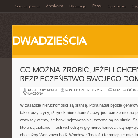
Archiwum
Pepsi
Strona główna
Okłamuje
Spis Treści
Syg
DWADZIEŚCIA
CO MOŻNA ZROBIĆ, JEŻELI CHC
BEZPIECZEŃSTWO SWOJEGO DO
POSTED BY ADMIN
POSTED ON LIP - 8 - 2025
MOŻLIWOŚĆ K
WYŁĄCZONA
W zasadzie nieruchomości są branżą, która nadal będzie generow
takiej przyczyny, iż rynek nieruchomościowy jest bardzo mocno 
wszyscy wiemy, że banki najzwyczajniej zawsze są na plusie. Sz
które są ciekawe – jeśli wchodzą w grę nieruchomości, są najwię
chociażby Warszawa bądź Wrocław. Chociaż i te mniejsze miast