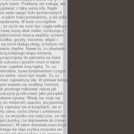
tym torem. Problemy nie znikają, ale
zygniatać z taką samą siłą. Nagle
 że wiele napięć było wzmacnianych
 w jakim funkcjonowaliśmy, a nie tylko
wydarzenia. W lesie szczególnie
 że życie nie musi być ciągłą walką o
zewa rosną obok siebie, konkurują o
 jednocześnie tworzą wspólny system
ciółka, grzyby, korzenie, wilgoć i
 się liście budują obieg, w którym nic
kowicie zbędne. Nawet to, co obumarłe,
ścią kolejnego etapu istnienia.
yzwyczajony do patrzenia na świat
at sukcesu i porażki może w takim
rzec zupełnie inną logikę. To, co
epotrzebne, bywa fundamentem czegoś
co wolne, może być trwałe. To, co
mieć największą siłę. W połowie leśnej
ęsto pojawia się osobliwy moment,
ek przestaje traktować naturę jak
a zaczyna ją odczuwać jako porządek
własne sprawy. Wtedy las staje się
j niż miejscem spaceru, przypomina
zy
zapisany nie w książkach, ale w
hu ziemi, ruchu chmur i zmienności
zy, że wszystko ma swój czas, że nie
jest pustką i że dojrzewanie do zmian
liwości. W takim doświadczeniu kryje
którego nie daje szybka rozrywka ani
ieczka od obowiązków. Las pomaga