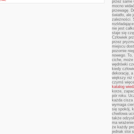
przez same 
mocno widać,
przewagę. Dr
światło, ale
zależności. Ś
rozkładające
nie jest cał
staje się czę
Człowiek prz
przez pryzm
miejscu dost
pozornie ni
nowego. To, 
ciche, może 
wędrówki cz
kiedy człowi
dekorację, 
większy niż 
czymś więce
katalog wied
korze, zapac
pór roku. Uc
każda cisza 
wymaga cierp
się spokój, 
chwilowa uc
także odzys
ma wrażenie,
że każdy pro
jednak stoi 