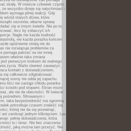
kać skalę. W mieście człowiek często
 że wszystko dzieje się natychmiast i
blem wymaga pilnej reakcji. Gdy
się wśród starych drzew, które
iesiątki sezonów, własne sprawy
ładać się w innym świetle. Nie po to,
lizować, lecz by zobaczyć ich
porcje. Nagle nie każda trudność
atastrofą, nie każda porażka końcem
 każde opóźnienie stratą nie do
Las nie rozwiązuje problemów za
le pomaga patrzeć na nie mniej
asem właśnie taka zmiana
 jest pierwszym krokiem do realnego
nia życia. Warto również zauważyć,
wraca kontakt z doświadczeniem,
a się całkowicie zdigitalizować.
nącej sosny nie odda jej zapachu.
mu liści nie zastąpi chłodu poranka
ści ścieżki pod stopami. Ekran może
raz, ale nie da obecności. W świecie
ej pośrednim, filtrowanym i
ym, taka bezpośredniość ma ogromną
owiek potrzebuje czasem znaleźć się
ości, której nie da się przewinąć,
ć ani zamknąć jednym kliknięciem. Las
feruje: pełnię doświadczenia, która
ości tu i teraz. Nie bez znaczenia
otność, jaką można tam przeżyć. Nie