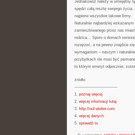
Jednakowoż należy w umiejętny sp
spędzi całą resztę swojego życia
najpierw wszystkie takowe firmy.
Naturalnie najbardziej wskazany
zamieszkiwanego przez nas miasta
rodzica… Sporo o domach seniora 
rozejrzeć, a na pewno znajdzie si
wymaganiom – naszym i naturalnie
przybytkach nie musi być permane
to którym emeryt odpocznie, zosta
źródło:
———————————
1.
poznaj więcej
2.
więcej informacji tutaj
3.
http://ouf-atelier.com
4.
więcej danych
5.
sprawdź to
CATEGORIES:
SPRZĘT I WYPOSAŻ