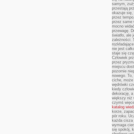
samym, zuży
przestają pr
okazuje się,
przez tempo,
przez same 
mocno widać,
przewagę. Dr
światło, ale
zależności. Ś
rozkładające
nie jest cał
staje się czę
Człowiek prz
przez pryzm
miejscu dost
pozornie ni
nowego. To, 
ciche, może 
wędrówki cz
kiedy człowi
dekorację, 
większy niż 
czymś więce
katalog wied
korze, zapac
pór roku. Uc
każda cisza 
wymaga cierp
się spokój, 
chwilowa uc