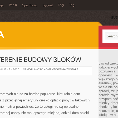
Pepsi
Tagi
Tagi
uje
Spis Treści
Sygnał
SUB
A
 TERENIE BUDOWY BLOKÓW
Las od wiek
ludzkiej wyo
SPRZĄTANIE
LIP - 7 - 2025
MOŻLIWOŚĆ KOMENTOWANIA
ZOSTAŁA
pożywienia, 
NA
opowieści, w
TERENIE
BUDOWY
większego od
BLOKÓW
ekranów, po
wcale nie od
sprawił, że 
arszych nie są za bardzo popularne. Naturalnie dom
bardziej wyr
przypominać
le z przeciętnej emerytury ciężko opłacić pobyt w takowych
między drzew
e można powiedzieć, że te usługi nie są opłacalne.
chodzi tylko
znaczenie, a
tarszej osoby nie ma lepszego miejsca, aniżeli dom opieki.
istnieje w n