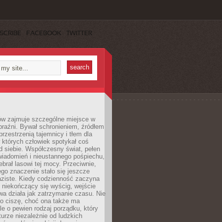
SCRIBE
FACEBOOK
TWITTER
ów zajmuje szczególne miejsce w
braźni. Bywał schronieniem, źródłem
przestrzenią tajemnicy i tłem dla
 których człowiek spotykał coś
 siebie. Współczesny świat, pełen
wiadomień i nieustannego pośpiechu,
ebrał lasowi tej mocy. Przeciwnie,
jego znaczenie stało się jeszcze
aziste. Kiedy codzienność zaczyna
 niekończący się wyścig, wejście
a działa jak zatrzymanie czasu. Nie
 o ciszę, choć ona także ma
le o pewien rodzaj porządku, który
aturze niezależnie od ludzkich