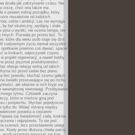
a działa jak zatrzymanie czasu. Nie
 o ciszę, choć ona także ma
le o pewien rodzaj porządku, który
aturze niezależnie od ludzkich
ów, celów i ambicji. Las nie wymaga
, by był skuteczny, wydajny i stale
e pyta o wyniki, nie ocenia tempa, nie
 innych. Pozwala po prostu być. To
e, które dla wielu osób staje się dziś
 W codziennym życiu niemal wszystko
: spotkanie powinno coś dawać, spacer
czyć w krokach, odpoczynek często
 w projekt regeneracji, a nawet hobby
ne przez pryzmat produktywności.
s oferuje relację wolną od takich
ożna iść przed siebie bez planu,
ię bez powodu, słuchać szumu gałęzi
 na światło przesuwające się po mchu.
ynności, ale właśnie w nich kryje się
e wewnętrznej równowagi. Przebywanie
 innego rytmu. Człowiek zaczyna
czy, które w mieście giną pod
asu i pośpiechu. Słychać pojedyncze
ie tylko tło. Widać różnicę między
owietrzem poranka a ciężarem
Pojawia się świadomość ciała, kroków,
czenia i odprężenia. To nie jest
a scenerii, lecz przestawienie uwagi
om. Kiedy przez dłuższą chwilę patrzy
ę, myśli przestają poruszać się tym