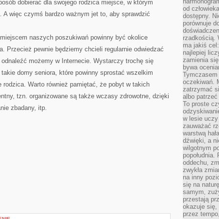
harmonogram
osób dobierać dla swojego rodzica miejsce, w którym
od człowieka
… A więc czymś bardzo ważnym jet to, aby sprawdzić
dostępny. Ni
porównuje do
doświadczeni
m miejscem naszych poszukiwań powinny być okolice
rzadkością.
ma jakiś cel
. Przecież pewnie będziemy chcieli regularnie odwiedzać
najlepiej li
zamienia się
odnaleźć możemy w Internecie. Wystarczy trochę się
bywa ocenia
ę takie domy seniora, które powinny sprostać wszelkim
Tymczasem la
oczekiwań. M
 rodzica. Warto również pamiętać, że pobyt w takich
zatrzymać s
ntny, tzn. organizowane są także wczasy zdrowotne, dzięki
albo patrzeć
To proste cz
nie zbadany, itp.
odzyskiwani
w lesie uczy
zauważać rze
warstwą hał
dźwięki, a n
wilgotnym p
popołudnia. 
oddechu, zmę
zwykła zmian
na inny pozi
się na natur
samym, zuży
przestają pr
okazuje się,
przez tempo,
ENIE