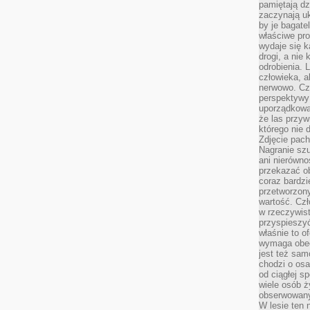
pamiętają dz
zaczynają uk
by je bagate
właściwe pro
wydaje się k
drogi, a nie
odrobienia. 
człowieka, a
nerwowo. Cz
perspektywy
uporządkowa
że las przy
którego nie d
Zdjęcie pach
Nagranie szu
ani nierówno
przekazać ob
coraz bardzi
przetworzon
wartość. Czł
w rzeczywist
przyspieszy
właśnie to o
wymaga obecn
jest też sam
chodzi o osa
od ciągłej s
wiele osób ży
obserwowany
W lesie ten 