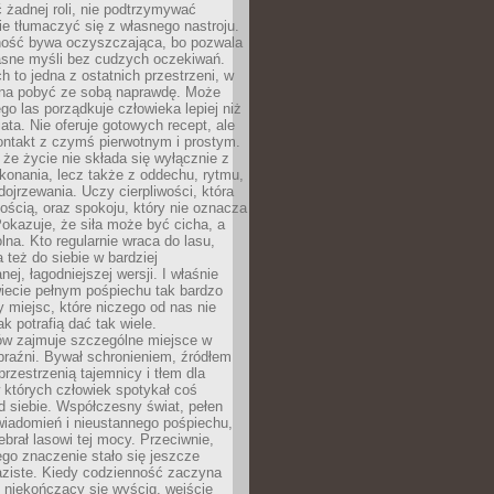
 żadnej roli, nie podtrzymywać
ie tłumaczyć się z własnego nastroju.
ość bywa oczyszczająca, bo pozwala
asne myśli bez cudzych oczekiwań.
ch to jedna z ostatnich przestrzeni, w
na pobyć ze sobą naprawdę. Może
ego las porządkuje człowieka lepiej niż
ata. Nie oferuje gotowych recept, ale
ontakt z czymś pierwotnym i prostym.
że życie nie składa się wyłącznie z
onania, lecz także z oddechu, rytmu,
 dojrzewania. Uczy cierpliwości, która
rnością, oraz spokoju, który nie oznacza
Pokazuje, że siła może być cicha, a
na. Kto regularnie wraca do lasu,
 też do siebie w bardziej
ej, łagodniejszej wersji. I właśnie
iecie pełnym pośpiechu tak bardzo
 miejsc, które niczego od nas nie
k potrafią dać tak wiele.
ów zajmuje szczególne miejsce w
braźni. Bywał schronieniem, źródłem
przestrzenią tajemnicy i tłem dla
 których człowiek spotykał coś
 siebie. Współczesny świat, pełen
wiadomień i nieustannego pośpiechu,
ebrał lasowi tej mocy. Przeciwnie,
jego znaczenie stało się jeszcze
aziste. Kiedy codzienność zaczyna
 niekończący się wyścig, wejście