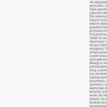
nie odgrywać
wizerunku, n
Taka samotn
usłyszeć wł
Dla niektóry
których moż
właśnie dlat
pośpiech świ
przywraca k
Przypomina, 
zadań do wyk
obserwacji i
nie jest bie
rezygnacji. 
zmiana powol
często wraca
uporządkowan
dlatego w św
potrzebujemy
chcą, a jedna
Las od wiek
ludzkiej wyo
pożywienia, 
opowieści, w
większego od
ekranów, po
wcale nie od
sprawił, że 
bardziej wyr
przypominać