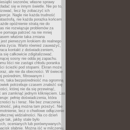
iesiątki sezonów, własne sprawy
ładać się w innym świetle. Nie po to,
lizować, lecz by zobaczyć ich
porcje. Nagle nie każda trudność
atastrofą, nie każda porażka końcem
 każde opóźnienie stratą nie do
Las nie rozwiązuje problemów za
le pomaga patrzeć na nie mniej
asem właśnie taka zmiana
 jest pierwszym krokiem do realnego
nia życia. Warto również zauważyć,
wraca kontakt z doświadczeniem,
a się całkowicie zdigitalizować.
nącej sosny nie odda jej zapachu.
mu liści nie zastąpi chłodu poranka
ści ścieżki pod stopami. Ekran może
raz, ale nie da obecności. W świecie
ej pośrednim, filtrowanym i
ym, taka bezpośredniość ma ogromną
owiek potrzebuje czasem znaleźć się
ości, której nie da się przewinąć,
ć ani zamknąć jednym kliknięciem. Las
feruje: pełnię doświadczenia, która
ości tu i teraz. Nie bez znaczenia
otność, jaką można tam przeżyć. Nie
motnienie, lecz o chwilowe odłączenie
połecznej widzialności. Na co dzień
je tak, jakby stale było
ch, ocenianych lub porównywanych.
nacisk słabnie. Można iść w milczeniu,