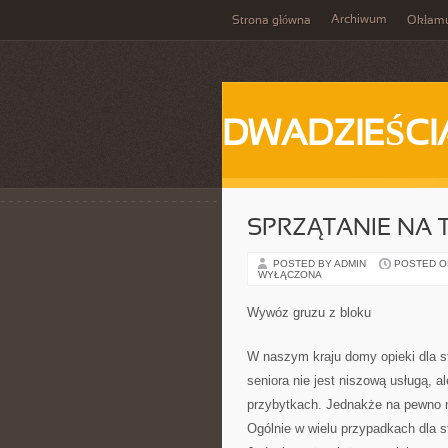
Archiwum
Strona główna
Okłam
DWADZIEŚCI
SPRZĄTANIE NA
POSTED BY ADMIN
POSTED ON 
WYŁĄCZONA
Wywóz gruzu z bloku
W naszym kraju domy opieki dla st
seniora nie jest niszową usługą, a
przybytkach. Jednakże na pewno ni
Ogólnie w wielu przypadkach dla s