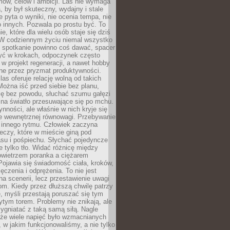
ów, celów i ambicji. Las nie wymaga
, by był skuteczny, wydajny i stale
e pyta o wyniki, nie ocenia tempa, nie
 innych. Pozwala po prostu być. To
e, które dla wielu osób staje się dziś
 W codziennym życiu niemal wszystko
: spotkanie powinno coś dawać, spacer
czyć w krokach, odpoczynek często
 w projekt regeneracji, a nawet hobby
ne przez pryzmat produktywności.
s oferuje relację wolną od takich
ożna iść przed siebie bez planu,
ię bez powodu, słuchać szumu gałęzi
 na światło przesuwające się po mchu.
ynności, ale właśnie w nich kryje się
e wewnętrznej równowagi. Przebywanie
 innego rytmu. Człowiek zaczyna
czy, które w mieście giną pod
asu i pośpiechu. Słychać pojedyncze
ie tylko tło. Widać różnicę między
owietrzem poranka a ciężarem
Pojawia się świadomość ciała, kroków,
czenia i odprężenia. To nie jest
a scenerii, lecz przestawienie uwagi
om. Kiedy przez dłuższą chwilę patrzy
ę, myśli przestają poruszać się tym
tym torem. Problemy nie znikają, ale
zygniatać z taką samą siłą. Nagle
 że wiele napięć było wzmacnianych
 w jakim funkcjonowaliśmy, a nie tylko