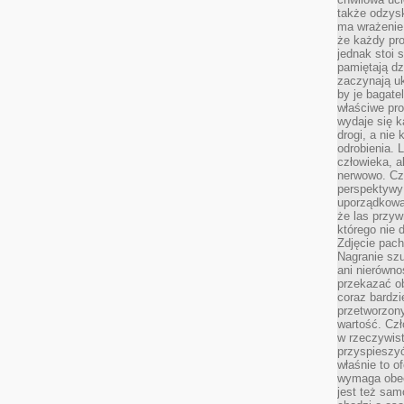
także odzys
ma wrażenie,
że każdy pro
jednak stoi 
pamiętają dz
zaczynają uk
by je bagate
właściwe pro
wydaje się k
drogi, a nie
odrobienia. 
człowieka, a
nerwowo. Cz
perspektywy
uporządkowa
że las przy
którego nie d
Zdjęcie pach
Nagranie szu
ani nierówno
przekazać ob
coraz bardzi
przetworzon
wartość. Czł
w rzeczywist
przyspieszy
właśnie to o
wymaga obecn
jest też sam