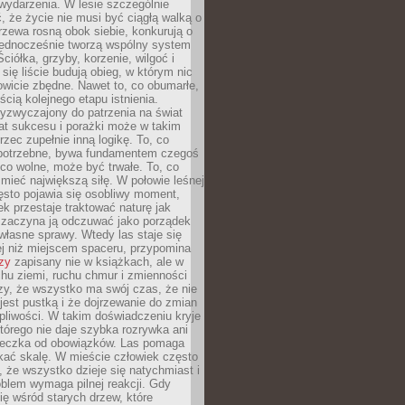
wydarzenia. W lesie szczególnie
 że życie nie musi być ciągłą walką o
zewa rosną obok siebie, konkurują o
 jednocześnie tworzą wspólny system
ciółka, grzyby, korzenie, wilgoć i
 się liście budują obieg, w którym nic
kowicie zbędne. Nawet to, co obumarłe,
ścią kolejnego etapu istnienia.
yzwyczajony do patrzenia na świat
at sukcesu i porażki może w takim
rzec zupełnie inną logikę. To, co
epotrzebne, bywa fundamentem czegoś
co wolne, może być trwałe. To, co
mieć największą siłę. W połowie leśnej
ęsto pojawia się osobliwy moment,
ek przestaje traktować naturę jak
a zaczyna ją odczuwać jako porządek
własne sprawy. Wtedy las staje się
j niż miejscem spaceru, przypomina
zy
zapisany nie w książkach, ale w
hu ziemi, ruchu chmur i zmienności
zy, że wszystko ma swój czas, że nie
jest pustką i że dojrzewanie do zmian
liwości. W takim doświadczeniu kryje
którego nie daje szybka rozrywka ani
ieczka od obowiązków. Las pomaga
kać skalę. W mieście człowiek często
 że wszystko dzieje się natychmiast i
blem wymaga pilnej reakcji. Gdy
się wśród starych drzew, które