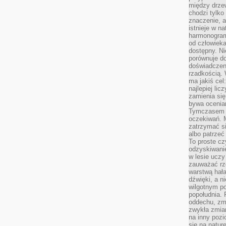
między drzew
chodzi tylko
znaczenie, a
istnieje w n
harmonogram
od człowieka
dostępny. Ni
porównuje do
doświadczeni
rzadkością.
ma jakiś cel
najlepiej li
zamienia się
bywa ocenia
Tymczasem la
oczekiwań. M
zatrzymać s
albo patrzeć
To proste cz
odzyskiwani
w lesie uczy
zauważać rze
warstwą hał
dźwięki, a n
wilgotnym p
popołudnia. 
oddechu, zmę
zwykła zmian
na inny pozi
się na natur