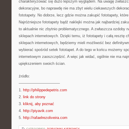
charakteryzować się dużo lepszym wyglądem. Na uwagę zwłaszcz
dekoracyjne, bo naprawdę nie ma zbyt wielu ciekawszych dekoracj
fototapety. No dobrze, lecz gdzie można zakupić fototapety, które
Najróżniejsze fototapety bądź naklejki można jak najbardziej zaku
to aktualnie nic zbytnio problematycznego. A zwłaszcza ozdoby n
sklepach internetowych. Dzięki temu, iż fototapety i całą resztę
sklepach internetowych, będziemy mieli możliwość bez definityw
wybierać spośród setek fototapet. A do tego w końcu możemy spo
internetowym zaoszczędzić. A więc jak widać, ogólnie nie ma na
upiększeniem swoich ścian.
źródło:
———————————
1.
http://philippedepetris.com
2.
link do strony
3.
kliknij, aby poznać
4.
http://piyavik.com
5.
http://rafaelrezoliveira.com
CATEGORIES:
PORADNIKI KIEROWCY