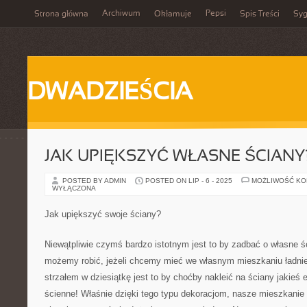
Archiwum
Pepsi
Strona główna
Okłamuje
Spis Treści
Syg
DWADZIEŚCIA
JAK UPIĘKSZYĆ WŁASNE ŚCIANY
POSTED BY ADMIN
POSTED ON LIP - 6 - 2025
MOŻLIWOŚĆ K
WYŁĄCZONA
Jak upiększyć swoje ściany?
Niewątpliwie czymś bardzo istotnym jest to by zadbać o własne ś
możemy robić, jeżeli chcemy mieć we własnym mieszkaniu ładni
strzałem w dziesiątkę jest to by choćby nakleić na ściany jakieś 
ścienne! Właśnie dzięki tego typu dekoracjom, nasze mieszkani