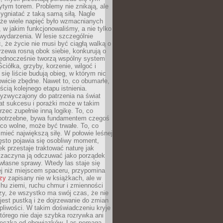
tym torem. Problemy nie znikają, ale
zygniatać z taką samą siłą. Nagle
 że wiele napięć było wzmacnianych
 w jakim funkcjonowaliśmy, a nie tylko
wydarzenia. W lesie szczególnie
 że życie nie musi być ciągłą walką o
zewa rosną obok siebie, konkurują o
 jednocześnie tworzą wspólny system
ciółka, grzyby, korzenie, wilgoć i
 się liście budują obieg, w którym nic
kowicie zbędne. Nawet to, co obumarłe,
ścią kolejnego etapu istnienia.
yzwyczajony do patrzenia na świat
at sukcesu i porażki może w takim
rzec zupełnie inną logikę. To, co
epotrzebne, bywa fundamentem czegoś
co wolne, może być trwałe. To, co
mieć największą siłę. W połowie leśnej
ęsto pojawia się osobliwy moment,
ek przestaje traktować naturę jak
a zaczyna ją odczuwać jako porządek
własne sprawy. Wtedy las staje się
j niż miejscem spaceru, przypomina
zy
zapisany nie w książkach, ale w
hu ziemi, ruchu chmur i zmienności
zy, że wszystko ma swój czas, że nie
jest pustką i że dojrzewanie do zmian
liwości. W takim doświadczeniu kryje
którego nie daje szybka rozrywka ani
ieczka od obowiązków. Las pomaga