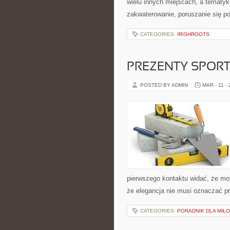
wielu innych miejscach, a tematy
zakwaterowanie, poruszanie się po
CATEGORIES:
IRISHROOTS
PREZENTY SPORT
POSTED BY ADMIN
MAR - 11 -
pierwszego kontaktu widać, że mot
że elegancja nie musi oznaczać p
CATEGORIES:
PORADNIK DLA MIŁ