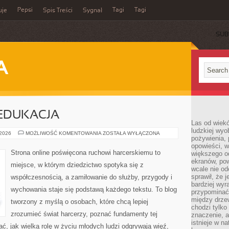
Pepsi
Tagi
Tagi
uje
Spis Treści
Sygnał
SUB
A
EDUKACJA
Las od wiek
ludzkiej wyo
HARCERSTWO
 2026
MOŻLIWOŚĆ KOMENTOWANIA
ZOSTAŁA WYŁĄCZONA
pożywienia, 
A
EDUKACJA
opowieści, w
Strona online poświęcona ruchowi harcerskiemu to
większego od
ekranów, po
miejsce, w którym dziedzictwo spotyka się z
wcale nie od
sprawił, że 
współczesnością, a zamiłowanie do służby, przygody i
bardziej wyr
wychowania staje się podstawą każdego tekstu. To blog
przypominać
między drzew
tworzony z myślą o osobach, które chcą lepiej
chodzi tylko
zrozumieć świat harcerzy, poznać fundamenty tej
znaczenie, a
istnieje w n
ć, jak wielką rolę w życiu młodych ludzi odgrywają więź,