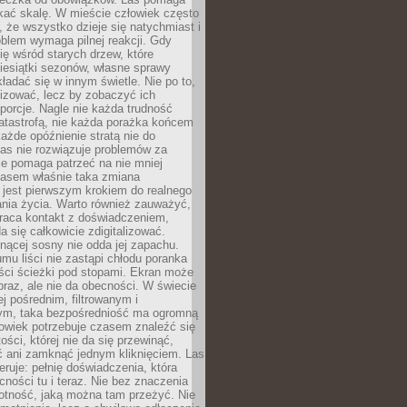
kać skalę. W mieście człowiek często
 że wszystko dzieje się natychmiast i
blem wymaga pilnej reakcji. Gdy
się wśród starych drzew, które
iesiątki sezonów, własne sprawy
ładać się w innym świetle. Nie po to,
lizować, lecz by zobaczyć ich
porcje. Nagle nie każda trudność
atastrofą, nie każda porażka końcem
 każde opóźnienie stratą nie do
Las nie rozwiązuje problemów za
le pomaga patrzeć na nie mniej
asem właśnie taka zmiana
 jest pierwszym krokiem do realnego
nia życia. Warto również zauważyć,
wraca kontakt z doświadczeniem,
a się całkowicie zdigitalizować.
nącej sosny nie odda jej zapachu.
mu liści nie zastąpi chłodu poranka
ści ścieżki pod stopami. Ekran może
raz, ale nie da obecności. W świecie
ej pośrednim, filtrowanym i
ym, taka bezpośredniość ma ogromną
owiek potrzebuje czasem znaleźć się
ości, której nie da się przewinąć,
ć ani zamknąć jednym kliknięciem. Las
feruje: pełnię doświadczenia, która
ości tu i teraz. Nie bez znaczenia
otność, jaką można tam przeżyć. Nie