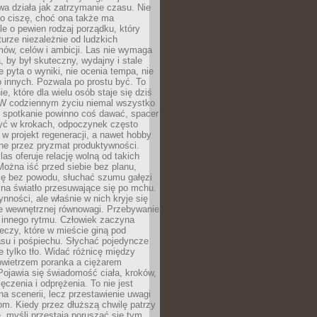
a działa jak zatrzymanie czasu. Nie
 o ciszę, choć ona także ma
le o pewien rodzaj porządku, który
aturze niezależnie od ludzkich
ów, celów i ambicji. Las nie wymaga
, by był skuteczny, wydajny i stale
e pyta o wyniki, nie ocenia tempa, nie
 innych. Pozwala po prostu być. To
e, które dla wielu osób staje się dziś
 W codziennym życiu niemal wszystko
: spotkanie powinno coś dawać, spacer
czyć w krokach, odpoczynek często
 w projekt regeneracji, a nawet hobby
ne przez pryzmat produktywności.
s oferuje relację wolną od takich
ożna iść przed siebie bez planu,
ię bez powodu, słuchać szumu gałęzi
 na światło przesuwające się po mchu.
ynności, ale właśnie w nich kryje się
e wewnętrznej równowagi. Przebywanie
 innego rytmu. Człowiek zaczyna
czy, które w mieście giną pod
asu i pośpiechu. Słychać pojedyncze
ie tylko tło. Widać różnicę między
owietrzem poranka a ciężarem
Pojawia się świadomość ciała, kroków,
czenia i odprężenia. To nie jest
a scenerii, lecz przestawienie uwagi
om. Kiedy przez dłuższą chwilę patrzy
ę, myśli przestają poruszać się tym