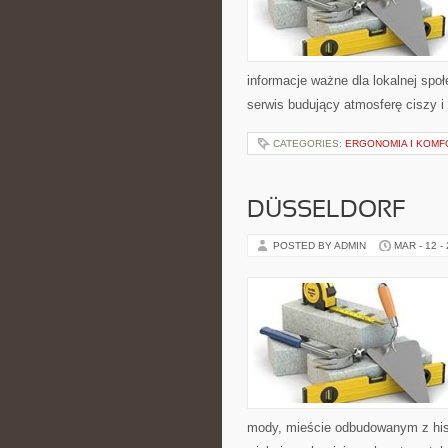
informacje ważne dla lokalnej spo
serwis budujący atmosferę ciszy i
CATEGORIES:
ERGONOMIA I KOMF
DÜSSELDORF
POSTED BY ADMIN
MAR - 12 -
mody, mieście odbudowanym z his