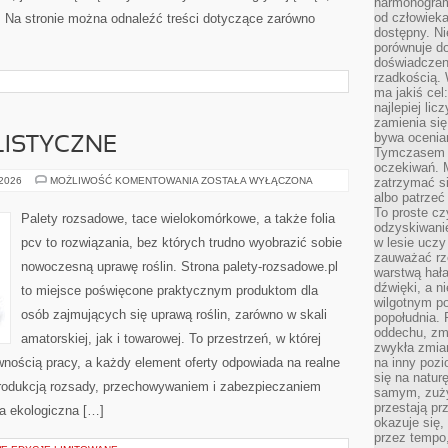
harmonogram
od człowieka
a. Na stronie można odnaleźć treści dotyczące zarówno
dostępny. Ni
porównuje do
doświadczeni
rzadkością.
ma jakiś cel
najlepiej li
zamienia się
bywa ocenia
LISTYCZNE
Tymczasem la
oczekiwań. M
UPRAWY
 2026
MOŻLIWOŚĆ KOMENTOWANIA
ZOSTAŁA WYŁĄCZONA
zatrzymać s
SPECJALISTYCZNE
albo patrzeć
To proste cz
Palety rozsadowe, tace wielokomórkowe, a także folia
odzyskiwani
pcv to rozwiązania, bez których trudno wyobrazić sobie
w lesie uczy
zauważać rze
nowoczesną uprawę roślin. Strona palety-rozsadowe.pl
warstwą hał
dźwięki, a n
to miejsce poświęcone praktycznym produktom dla
wilgotnym p
osób zajmujących się uprawą roślin, zarówno w skali
popołudnia. 
oddechu, zmę
amatorskiej, jak i towarowej. To przestrzeń, w której
zwykła zmian
nością pracy, a każdy element oferty odpowiada na realne
na inny pozi
się na natur
rodukcją rozsady, przechowywaniem i zabezpieczaniem
samym, zuży
przestają pr
wa ekologiczna […]
okazuje się,
przez tempo,