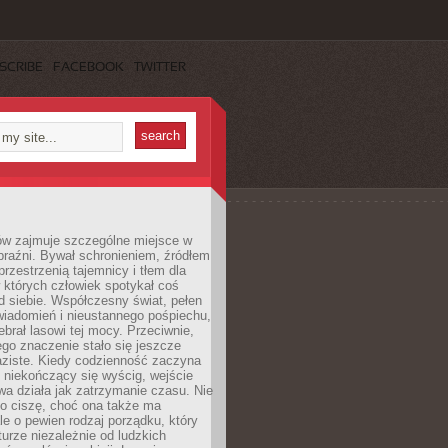
SCRIBE
FACEBOOK
TWITTER
ów zajmuje szczególne miejsce w
braźni. Bywał schronieniem, źródłem
przestrzenią tajemnicy i tłem dla
 których człowiek spotykał coś
 siebie. Współczesny świat, pełen
wiadomień i nieustannego pośpiechu,
ebrał lasowi tej mocy. Przeciwnie,
jego znaczenie stało się jeszcze
aziste. Kiedy codzienność zaczyna
 niekończący się wyścig, wejście
a działa jak zatrzymanie czasu. Nie
 o ciszę, choć ona także ma
le o pewien rodzaj porządku, który
aturze niezależnie od ludzkich