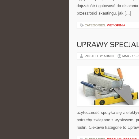
dojrzałość i gotowość do działani
przeszłości skautingu, jak […]
CATEGORIES:
WET-OPINIA
UPRAWY SPECJA
POSTED BY ADMIN
MAR - 16 -
użyteczność spotyka się z efektyw
potrzeby związane z wysiewem, p
roślin. Ciekawe kategorie to Upra