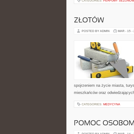
CATEGORIES:
PERFUMY SEZONOW
ZŁOTÓW
POSTED BY ADMIN
MAR - 15 -
spojrzeniem na życie miasta, turys
mieszkańców oraz odwiedzających. 
CATEGORIES:
MEDYCYNA
POMOC OSOBOM
POSTED BY ADMIN
MAR - 14 -