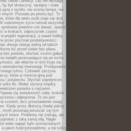
ów, celów i ambicji. Las nie wymaga
, by był skuteczny, wydajny i stale
e pyta o wyniki, nie ocenia tempa, nie
 innych. Pozwala po prostu być. To
e, które dla wielu osób staje się dziś
 W codziennym życiu niemal wszystko
: spotkanie powinno coś dawać, spacer
czyć w krokach, odpoczynek często
 w projekt regeneracji, a nawet hobby
ne przez pryzmat produktywności.
s oferuje relację wolną od takich
ożna iść przed siebie bez planu,
ię bez powodu, słuchać szumu gałęzi
 na światło przesuwające się po mchu.
ynności, ale właśnie w nich kryje się
e wewnętrznej równowagi. Przebywanie
 innego rytmu. Człowiek zaczyna
czy, które w mieście giną pod
asu i pośpiechu. Słychać pojedyncze
ie tylko tło. Widać różnicę między
owietrzem poranka a ciężarem
Pojawia się świadomość ciała, kroków,
czenia i odprężenia. To nie jest
a scenerii, lecz przestawienie uwagi
om. Kiedy przez dłuższą chwilę patrzy
ę, myśli przestają poruszać się tym
tym torem. Problemy nie znikają, ale
zygniatać z taką samą siłą. Nagle
 że wiele napięć było wzmacnianych
 w jakim funkcjonowaliśmy, a nie tylko