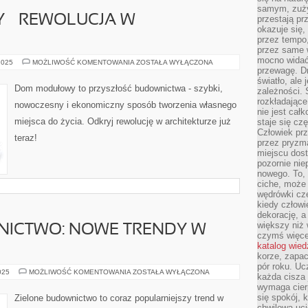
samym, zuży
– REWOLUCJA W
przestają pr
okazuje się,
przez tempo,
przez same 
mocno widać,
DOM
2025
MOŻLIWOŚĆ KOMENTOWANIA
ZOSTAŁA WYŁĄCZONA
MODUŁOWY
przewagę. Dr
–
światło, ale
REWOLUCJA
Dom modułowy to przyszłość budownictwa - szybki,
zależności. Ś
W
BUDOWNICTWIE
rozkładające
nowoczesny i ekonomiczny sposób tworzenia własnego
nie jest cał
miejsca do życia. Odkryj rewolucję w architekturze już
staje się czę
Człowiek prz
teraz!
przez pryzm
miejscu dost
pozornie ni
nowego. To, 
ciche, może 
wędrówki cz
kiedy człowi
dekorację, 
większy niż 
NICTWO: NOWE TRENDY W
czymś więce
katalog wied
korze, zapac
pór roku. Uc
ZIELONE
025
MOŻLIWOŚĆ KOMENTOWANIA
ZOSTAŁA WYŁĄCZONA
każda cisza 
BUDOWNICTWO:
wymaga cierp
NOWE
TRENDY
się spokój, 
Zielone budownictwo to coraz popularniejszy trend w
W
chwilowa uc