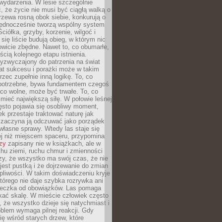
wydarzenia. W lesie szczególnie
 że życie nie musi być ciągłą walką o
zewa rosną obok siebie, konkurują o
 jednocześnie tworzą wspólny system
ciółka, grzyby, korzenie, wilgoć i
 się liście budują obieg, w którym nic
kowicie zbędne. Nawet to, co obumarłe,
ścią kolejnego etapu istnienia.
yzwyczajony do patrzenia na świat
at sukcesu i porażki może w takim
rzec zupełnie inną logikę. To, co
epotrzebne, bywa fundamentem czegoś
co wolne, może być trwałe. To, co
mieć największą siłę. W połowie leśnej
ęsto pojawia się osobliwy moment,
ek przestaje traktować naturę jak
a zaczyna ją odczuwać jako porządek
własne sprawy. Wtedy las staje się
j niż miejscem spaceru, przypomina
zy
zapisany nie w książkach, ale w
hu ziemi, ruchu chmur i zmienności
zy, że wszystko ma swój czas, że nie
jest pustką i że dojrzewanie do zmian
liwości. W takim doświadczeniu kryje
którego nie daje szybka rozrywka ani
ieczka od obowiązków. Las pomaga
kać skalę. W mieście człowiek często
 że wszystko dzieje się natychmiast i
blem wymaga pilnej reakcji. Gdy
się wśród starych drzew, które