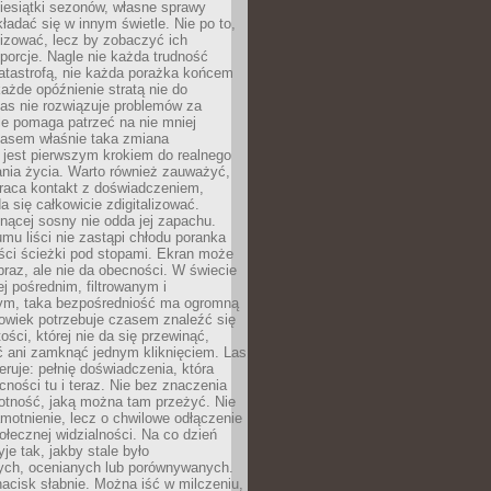
iesiątki sezonów, własne sprawy
ładać się w innym świetle. Nie po to,
lizować, lecz by zobaczyć ich
porcje. Nagle nie każda trudność
atastrofą, nie każda porażka końcem
 każde opóźnienie stratą nie do
Las nie rozwiązuje problemów za
le pomaga patrzeć na nie mniej
asem właśnie taka zmiana
 jest pierwszym krokiem do realnego
nia życia. Warto również zauważyć,
wraca kontakt z doświadczeniem,
a się całkowicie zdigitalizować.
nącej sosny nie odda jej zapachu.
mu liści nie zastąpi chłodu poranka
ści ścieżki pod stopami. Ekran może
raz, ale nie da obecności. W świecie
ej pośrednim, filtrowanym i
ym, taka bezpośredniość ma ogromną
owiek potrzebuje czasem znaleźć się
ości, której nie da się przewinąć,
ć ani zamknąć jednym kliknięciem. Las
feruje: pełnię doświadczenia, która
ości tu i teraz. Nie bez znaczenia
otność, jaką można tam przeżyć. Nie
motnienie, lecz o chwilowe odłączenie
połecznej widzialności. Na co dzień
je tak, jakby stale było
ch, ocenianych lub porównywanych.
nacisk słabnie. Można iść w milczeniu,