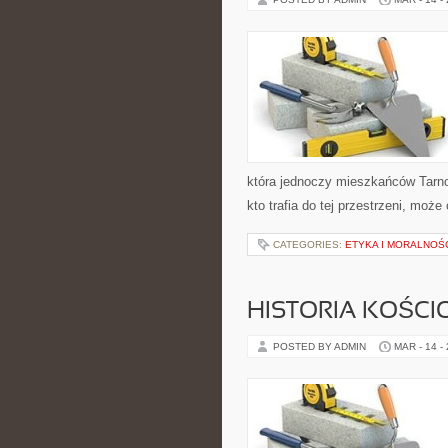
która jednoczy mieszkańców Tarno
kto trafia do tej przestrzeni, może
CATEGORIES:
ETYKA I MORALNOŚ
HISTORIA KOŚCI
POSTED BY ADMIN
MAR - 14 -