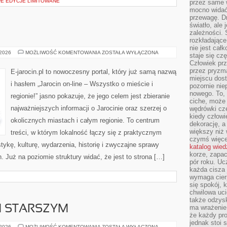
E EDYCJE LIMITOWANE
przez same 
mocno widać,
przewagę. Dr
światło, ale
zależności. Ś
rozkładające
nie jest cał
ZŁOTÓW
 2026
MOŻLIWOŚĆ KOMENTOWANIA
ZOSTAŁA WYŁĄCZONA
staje się czę
Człowiek prz
przez pryzm
E-jarocin.pl to nowoczesny portal, który już samą nazwą
miejscu dost
i hasłem „Jarocin on-line – Wszystko o mieście i
pozornie ni
nowego. To, 
regionie!” jasno pokazuje, że jego celem jest zbieranie
ciche, może 
najważniejszych informacji o Jarocinie oraz szerzej o
wędrówki cz
kiedy człowi
okolicznych miastach i całym regionie. To centrum
dekorację, 
większy niż 
treści, w którym lokalność łączy się z praktycznym
czymś więce
tykę, kulturę, wydarzenia, historię i zwyczajne sprawy
katalog wied
korze, zapac
Już na poziomie struktury widać, że jest to strona […]
pór roku. Uc
każda cisza 
wymaga cierp
się spokój, 
chwilowa uc
także odzys
 STARSZYM
ma wrażenie,
że każdy pro
jednak stoi 
POMOC
 2026
MOŻLIWOŚĆ KOMENTOWANIA
ZOSTAŁA WYŁĄCZONA