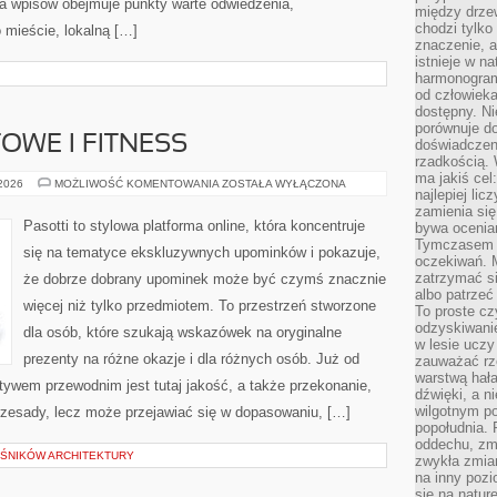
ka wpisów obejmuje punkty warte odwiedzenia,
między drzew
chodzi tylko
 mieście, lokalną […]
znaczenie, a
istnieje w n
harmonogram
od człowieka
dostępny. Ni
porównuje do
OWE I FITNESS
doświadczeni
rzadkością.
ma jakiś cel
PREZENTY
 2026
MOŻLIWOŚĆ KOMENTOWANIA
ZOSTAŁA WYŁĄCZONA
najlepiej li
SPORTOWE
I
zamienia się
FITNESS
Pasotti to stylowa platforma online, która koncentruje
bywa ocenia
Tymczasem la
się na tematyce ekskluzywnych upominków i pokazuje,
oczekiwań. M
zatrzymać s
że dobrze dobrany upominek może być czymś znacznie
albo patrzeć
więcej niż tylko przedmiotem. To przestrzeń stworzone
To proste cz
odzyskiwani
dla osób, które szukają wskazówek na oryginalne
w lesie uczy
prezenty na różne okazje i dla różnych osób. Już od
zauważać rze
warstwą hał
ywem przewodnim jest tutaj jakość, a także przekonanie,
dźwięki, a n
wilgotnym p
rzesady, lecz może przejawiać się w dopasowaniu, […]
popołudnia. 
oddechu, zmę
OŚNIKÓW ARCHITEKTURY
zwykła zmian
na inny pozi
się na natur