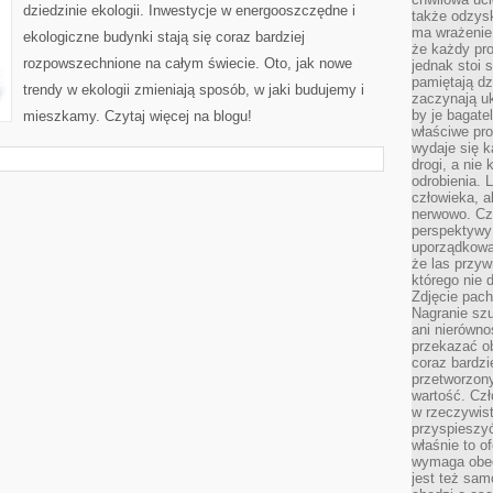
EKOLOGII
dziedzinie ekologii. Inwestycje w energooszczędne i
także odzys
ma wrażenie,
ekologiczne budynki stają się coraz bardziej
że każdy pro
rozpowszechnione na całym świecie. Oto, jak nowe
jednak stoi 
pamiętają dz
trendy w ekologii zmieniają sposób, w jaki budujemy i
zaczynają uk
by je bagate
mieszkamy. Czytaj więcej na blogu!
właściwe pro
wydaje się k
drogi, a nie
odrobienia. 
człowieka, a
nerwowo. Cz
perspektywy
uporządkowa
że las przy
którego nie d
Zdjęcie pach
Nagranie szu
ani nierówno
przekazać ob
coraz bardzi
przetworzon
wartość. Czł
w rzeczywist
przyspieszy
właśnie to o
wymaga obecn
jest też sam