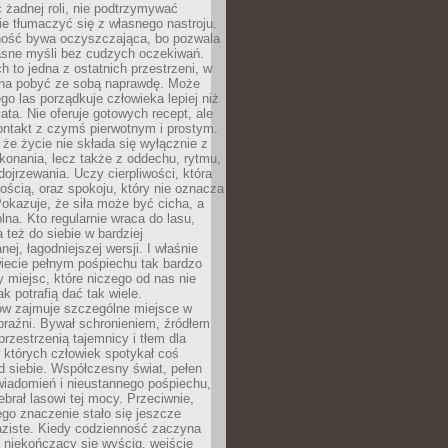
 żadnej roli, nie podtrzymywać
ie tłumaczyć się z własnego nastroju.
ość bywa oczyszczająca, bo pozwala
asne myśli bez cudzych oczekiwań.
ch to jedna z ostatnich przestrzeni, w
na pobyć ze sobą naprawdę. Może
ego las porządkuje człowieka lepiej niż
ata. Nie oferuje gotowych recept, ale
ontakt z czymś pierwotnym i prostym.
że życie nie składa się wyłącznie z
onania, lecz także z oddechu, rytmu,
 dojrzewania. Uczy cierpliwości, która
rnością, oraz spokoju, który nie oznacza
Pokazuje, że siła może być cicha, a
na. Kto regularnie wraca do lasu,
 też do siebie w bardziej
ej, łagodniejszej wersji. I właśnie
iecie pełnym pośpiechu tak bardzo
 miejsc, które niczego od nas nie
k potrafią dać tak wiele.
ów zajmuje szczególne miejsce w
braźni. Bywał schronieniem, źródłem
przestrzenią tajemnicy i tłem dla
 których człowiek spotykał coś
 siebie. Współczesny świat, pełen
wiadomień i nieustannego pośpiechu,
ebrał lasowi tej mocy. Przeciwnie,
jego znaczenie stało się jeszcze
aziste. Kiedy codzienność zaczyna
 niekończący się wyścig, wejście