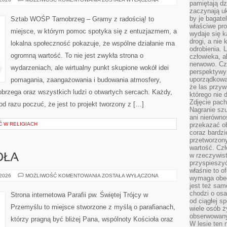
pamiętają dz
OSOBOM
zaczynają uk
STARSZYM
by je bagate
Sztab WOŚP Tarnobrzeg – Gramy z radością! to
właściwe pro
miejsce, w którym pomoc spotyka się z entuzjazmem, a
wydaje się k
drogi, a nie
lokalna społeczność pokazuje, że wspólne działanie ma
odrobienia. 
ogromną wartość. To nie jest zwykła strona o
człowieka, a
nerwowo. Cz
wydarzeniach, ale wirtualny punkt skupione wokół idei
perspektywy
uporządkowa
pomagania, zaangażowania i budowania atmosfery,
że las przy
brzega oraz wszystkich ludzi o otwartych sercach. Każdy,
którego nie d
Zdjęcie pach
 od razu poczuć, że jest to projekt tworzony z […]
Nagranie szu
ani nierówno
Ć W RELIGIACH
przekazać ob
coraz bardzi
przetworzon
wartość. Czł
w rzeczywist
OŁA
przyspieszy
właśnie to o
HISTORIA
 2026
MOŻLIWOŚĆ KOMENTOWANIA
ZOSTAŁA WYŁĄCZONA
wymaga obecn
KOŚCIOŁA
jest też sam
chodzi o osa
Strona internetowa Parafii pw. Świętej Trójcy w
od ciągłej s
Przemyślu to miejsce stworzone z myślą o parafianach,
wiele osób ży
obserwowany
którzy pragną być bliżej Pana, wspólnoty Kościoła oraz
W lesie ten 