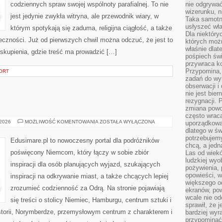
codziennych spraw swojej wspólnoty parafialnej. To nie
nie odgrywać
wizerunku, n
jest jedynie zwykła witryna, ale przewodnik wiary, w
Taka samotn
usłyszeć wł
którym spotykają się zaduma, religijna ciągłość, a także
Dla niektóry
łeczności. Już od pierwszych chwil można odczuć, że jest to
których moż
właśnie dlat
 skupienia, gdzie treść ma prowadzić […]
pośpiech świ
przywraca k
Przypomina, 
ORT
zadań do wyk
obserwacji i
nie jest bie
rezygnacji. 
zmiana powol
często wraca
DÜSSELDORF
 2026
MOŻLIWOŚĆ KOMENTOWANIA
ZOSTAŁA WYŁĄCZONA
uporządkowan
dlatego w św
potrzebujemy
Edusimare.pl to nowoczesny portal dla podróżników
chcą, a jedna
poświęcony Niemcom, który łączy w sobie zbiór
Las od wiek
ludzkiej wyo
inspiracji dla osób planujących wyjazd, szukających
pożywienia, 
opowieści, w
inspiracji na odkrywanie miast, a także chcących lepiej
większego od
zrozumieć codzienność za Odrą. Na stronie pojawiają
ekranów, po
wcale nie od
się treści o stolicy Niemiec, Hamburgu, centrum sztuki i
sprawił, że 
torii, Norymberdze, przemysłowym centrum z charakterem i
bardziej wyr
przypominać