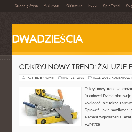
Archiwum
Pepsi
Strona główna
Okłamuje
Spis Treści
Syg
DWADZIEŚCIA
ODKRYJ NOWY TREND: ŻALUZJE
POSTED BY ADMIN
MAJ - 21 - 2025
MOŻLIWOŚĆ KOMENTOWA
Odkryj nowy trend w aranżac
fasadowe! Dzięki nim twoje 
wyglądać, ale także zapewn
Sprawdź, jakie możliwości
element wyposażenia! #żal
#wnętrza