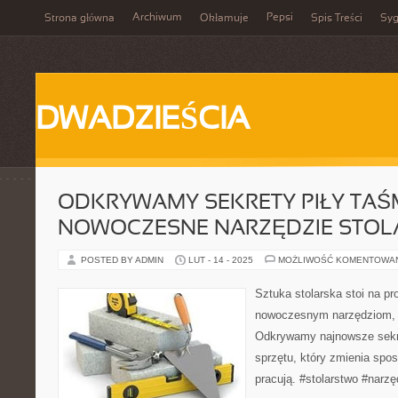
Archiwum
Pepsi
Strona główna
Okłamuje
Spis Treści
Syg
DWADZIEŚCIA
ODKRYWAMY SEKRETY PIŁY TAŚ
NOWOCZESNE NARZĘDZIE STOL
POSTED BY ADMIN
LUT - 14 - 2025
MOŻLIWOŚĆ KOMENTOWA
Sztuka stolarska stoi na pro
nowoczesnym narzędziom, t
Odkrywamy najnowsze sekr
sprzętu, który zmienia spos
pracują. #stolarstwo #narzę