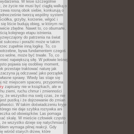
wydarzenia. W lesie szczególnie
 że życie nie musi być ciągłą walką o
zewa rosną obok siebie, konkurują o
 jednocześnie tworzą wspólny system
ciółka, grzyby, korzenie, wilgoć i
 się liście budują obieg, w którym nic
kowicie zbędne. Nawet to, co obumarłe,
ścią kolejnego etapu istnienia.
yzwyczajony do patrzenia na świat
at sukcesu i porażki może w takim
rzec zupełnie inną logikę. To, co
epotrzebne, bywa fundamentem czegoś
co wolne, może być trwałe. To, co
mieć największą siłę. W połowie leśnej
ęsto pojawia się osobliwy moment,
ek przestaje traktować naturę jak
a zaczyna ją odczuwać jako porządek
własne sprawy. Wtedy las staje się
j niż miejscem spaceru, przypomina
zy
zapisany nie w książkach, ale w
hu ziemi, ruchu chmur i zmienności
zy, że wszystko ma swój czas, że nie
jest pustką i że dojrzewanie do zmian
liwości. W takim doświadczeniu kryje
którego nie daje szybka rozrywka ani
ieczka od obowiązków. Las pomaga
kać skalę. W mieście człowiek często
 że wszystko dzieje się natychmiast i
blem wymaga pilnej reakcji. Gdy
się wśród starych drzew, które