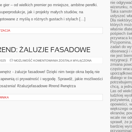
przejść drogę od pierwszej myśli o kursie aż po
nie odgrywać
wizerunku, n
pozytywnie zakończony egzamin. Strona skupia się na
Taka samotn
usłyszeć wł
tym, by nauka jazdy była zrozumiała, a cały proces —
Dla niektóry
od wyboru ośrodka, przez przygotowanie do teorii, aż po
których moż
właśnie dlat
iczny. Niezależnie od tego, czy dopiero zaczynasz i szukasz
pośpiech świ
przywraca k
Przypomina, 
zadań do wyk
E EDYCJE LIMITOWANE
obserwacji i
nie jest bie
rezygnacji. 
zmiana powol
WKA
często wraca
uporządkowan
dlatego w św
HOBBY
026
MOŻLIWOŚĆ KOMENTOWANIA
ZOSTAŁA WYŁĄCZONA
I
potrzebujemy
ROZRYWKA
chcą, a jedna
LumiGranie to miejsce dla osób, które kochają gry PC i
Las od wiek
ludzkiej wyo
chcą być na bieżąco z tym, co dzieje się w świecie
pożywienia, 
branży gier. Strona powstała po to, aby w jednym
opowieści, w
większego od
punkcie zebrać opinie, poradniki, a także newsy
ekranów, po
wcale nie od
dotyczące gier – od wielkich premier po mniejsze,
sprawił, że 
ambitne perełki. Jeśli interesują Cię zarówno duże
bardziej wyr
przypominać