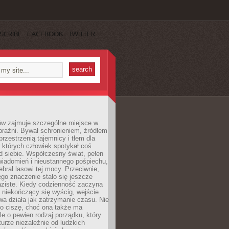
SCRIBE
FACEBOOK
TWITTER
ów zajmuje szczególne miejsce w
braźni. Bywał schronieniem, źródłem
przestrzenią tajemnicy i tłem dla
 których człowiek spotykał coś
 siebie. Współczesny świat, pełen
wiadomień i nieustannego pośpiechu,
ebrał lasowi tej mocy. Przeciwnie,
jego znaczenie stało się jeszcze
aziste. Kiedy codzienność zaczyna
 niekończący się wyścig, wejście
a działa jak zatrzymanie czasu. Nie
 o ciszę, choć ona także ma
le o pewien rodzaj porządku, który
aturze niezależnie od ludzkich