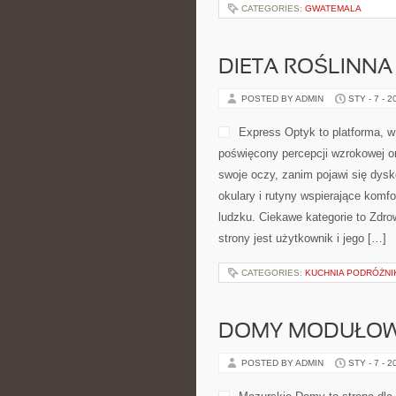
przy Twojej urodzie, znajdziesz tu
Pielęgnacja ciała. W […]
CATEGORIES:
GWATEMALA
DIETA ROŚLINNA
POSTED BY ADMIN
STY - 7 - 2
znajdziesz tu mnóstwo tematów opi
Szczepienia i immunoprofilaktyka. 
CATEGORIES:
KUCHNIA PODRÓŻNI