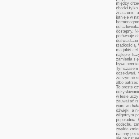
łych studiów, na LumiGranie znajdziesz treści przygotowane
między drzew
ch […]
chodzi tylko
znaczenie, a
istnieje w n
YZACJA
harmonogram
od człowieka
dostępny. Ni
porównuje do
REND: ŻALUZJE FASADOWE
doświadczeni
rzadkością.
ma jakiś cel
ODKRYJ
 2025
MOŻLIWOŚĆ KOMENTOWANIA
ZOSTAŁA WYŁĄCZONA
najlepiej li
NOWY
TREND:
zamienia się
ŻALUZJE
Odkryj nowy trend w aranżacji wnętrz - żaluzje
bywa ocenia
FASADOWE
Tymczasem la
fasadowe! Dzięki nim twoje okna będą nie tylko pięknie
oczekiwań. M
zatrzymać s
wyglądać, ale także zapewnią ci prywatność i wygodę.
albo patrzeć
Sprawdź, jakie możliwości dają ten nowoczesny
To proste cz
odzyskiwani
element wyposażenia! #żaluzjefasadowe #trend
w lesie uczy
#wnętrza
zauważać rze
warstwą hał
dźwięki, a n
WNIKA
wilgotnym p
popołudnia. 
oddechu, zmę
zwykła zmian
na inny pozi
się na natur