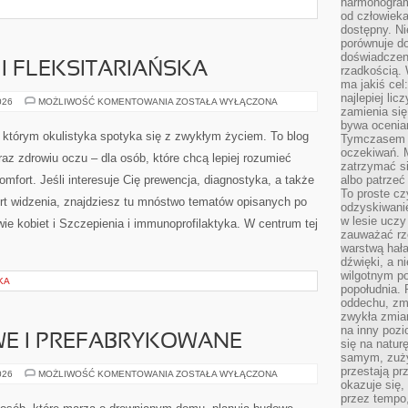
harmonogram
od człowieka
 konkret i czytelne instrukcje. Polecamy Makijaż wegański i
dostępny. Ni
porównuje do
doświadczeni
rzadkością.
ma jakiś cel
najlepiej li
zamienia się
bywa ocenia
 I FLEKSITARIAŃSKA
Tymczasem la
oczekiwań. M
zatrzymać s
DIETA
026
MOŻLIWOŚĆ KOMENTOWANIA
ZOSTAŁA WYŁĄCZONA
ROŚLINNA
albo patrzeć
I
To proste cz
FLEKSITARIAŃSKA
Express Optyk to platforma, w którym okulistyka
odzyskiwani
w lesie uczy
spotyka się z zwykłym życiem. To blog poświęcony
zauważać rze
percepcji wzrokowej oraz zdrowiu oczu – dla osób, które
warstwą hał
dźwięki, a n
chcą lepiej rozumieć swoje oczy, zanim pojawi się
wilgotnym p
dyskomfort. Jeśli interesuje Cię prewencja, diagnostyka,
popołudnia. 
oddechu, zmę
a także okulary i rutyny wspierające komfort widzenia,
zwykła zmian
na inny pozi
sanych po ludzku. Ciekawe kategorie to Zdrowie kobiet i
się na natur
W centrum tej strony jest użytkownik i jego […]
samym, zuży
przestają pr
okazuje się,
KA
przez tempo,