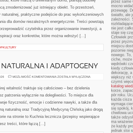
przez same 
mocno widać,
przewagę. Dr
E I PREFABRYKOWANE
światło, ale
zależności. Ś
rozkładające
DOMY
026
MOŻLIWOŚĆ KOMENTOWANIA
ZOSTAŁA WYŁĄCZONA
MODUŁOWE
nie jest cał
I
staje się czę
PREFABRYKOWANE
Mazurskie Domy to strona dla osób, które marzą o
Człowiek prz
przez pryzm
drewnianym domu, planują budowę własnego miejsca do
miejscu dost
życia albo chcą zmodernizować już istniejący obiekt. To
pozornie ni
nowego. To, 
przestrzeń, gdzie łączą się tematy architektury
ciche, może 
wędrówki cz
naturalnej, praktyczne podejście do prac
kiedy człowi
wykończeniowych oraz coraz popularniejsze
dekorację, 
większy niż 
ch energetycznie. Treści powstają z myślą o tym, aby krok
czymś więce
 przez organizowanie inwestycji, a jednocześnie dać solidną
katalog wied
korze, zapac
które można wdrożyć […]
pór roku. Uc
każda cisza 
wymaga cierp
POPKULTURY
się spokój, 
chwilowa uc
także odzys
ma wrażenie,
 NATURALNA I ADAPTOGENY
że każdy pro
jednak stoi 