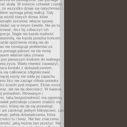
kać skalę. W mieście człowiek często
 że wszystko dzieje się natychmiast i
blem wymaga pilnej reakcji. Gdy
się wśród starych drzew, które
iesiątki sezonów, własne sprawy
ładać się w innym świetle. Nie po to,
lizować, lecz by zobaczyć ich
porcje. Nagle nie każda trudność
atastrofą, nie każda porażka końcem
 każde opóźnienie stratą nie do
Las nie rozwiązuje problemów za
le pomaga patrzeć na nie mniej
asem właśnie taka zmiana
 jest pierwszym krokiem do realnego
nia życia. Warto również zauważyć,
wraca kontakt z doświadczeniem,
a się całkowicie zdigitalizować.
nącej sosny nie odda jej zapachu.
mu liści nie zastąpi chłodu poranka
ści ścieżki pod stopami. Ekran może
raz, ale nie da obecności. W świecie
ej pośrednim, filtrowanym i
ym, taka bezpośredniość ma ogromną
owiek potrzebuje czasem znaleźć się
ości, której nie da się przewinąć,
ć ani zamknąć jednym kliknięciem. Las
feruje: pełnię doświadczenia, która
ości tu i teraz. Nie bez znaczenia
otność, jaką można tam przeżyć. Nie