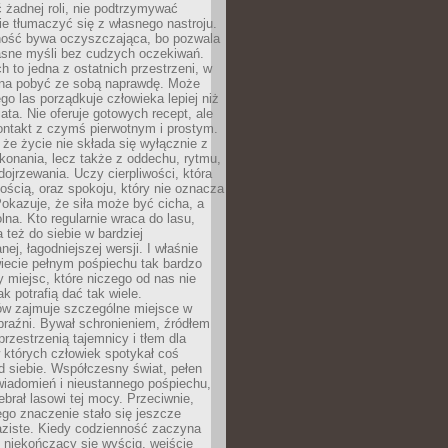
 żadnej roli, nie podtrzymywać
ie tłumaczyć się z własnego nastroju.
ość bywa oczyszczająca, bo pozwala
asne myśli bez cudzych oczekiwań.
ch to jedna z ostatnich przestrzeni, w
na pobyć ze sobą naprawdę. Może
ego las porządkuje człowieka lepiej niż
ata. Nie oferuje gotowych recept, ale
ontakt z czymś pierwotnym i prostym.
że życie nie składa się wyłącznie z
onania, lecz także z oddechu, rytmu,
 dojrzewania. Uczy cierpliwości, która
rnością, oraz spokoju, który nie oznacza
Pokazuje, że siła może być cicha, a
na. Kto regularnie wraca do lasu,
 też do siebie w bardziej
ej, łagodniejszej wersji. I właśnie
iecie pełnym pośpiechu tak bardzo
 miejsc, które niczego od nas nie
k potrafią dać tak wiele.
ów zajmuje szczególne miejsce w
braźni. Bywał schronieniem, źródłem
przestrzenią tajemnicy i tłem dla
 których człowiek spotykał coś
 siebie. Współczesny świat, pełen
wiadomień i nieustannego pośpiechu,
ebrał lasowi tej mocy. Przeciwnie,
jego znaczenie stało się jeszcze
aziste. Kiedy codzienność zaczyna
 niekończący się wyścig, wejście