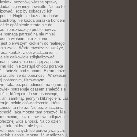
iesiątki sezonów, własne sprawy
ładać się w innym świetle. Nie po to,
lizować, lecz by zobaczyć ich
porcje. Nagle nie każda trudność
atastrofą, nie każda porażka końcem
 każde opóźnienie stratą nie do
Las nie rozwiązuje problemów za
le pomaga patrzeć na nie mniej
asem właśnie taka zmiana
 jest pierwszym krokiem do realnego
nia życia. Warto również zauważyć,
wraca kontakt z doświadczeniem,
a się całkowicie zdigitalizować.
nącej sosny nie odda jej zapachu.
mu liści nie zastąpi chłodu poranka
ści ścieżki pod stopami. Ekran może
raz, ale nie da obecności. W świecie
ej pośrednim, filtrowanym i
ym, taka bezpośredniość ma ogromną
owiek potrzebuje czasem znaleźć się
ości, której nie da się przewinąć,
ć ani zamknąć jednym kliknięciem. Las
feruje: pełnię doświadczenia, która
ości tu i teraz. Nie bez znaczenia
otność, jaką można tam przeżyć. Nie
motnienie, lecz o chwilowe odłączenie
połecznej widzialności. Na co dzień
je tak, jakby stale było
ch, ocenianych lub porównywanych.
nacisk słabnie. Można iść w milczeniu,