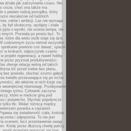
a działa jak zatrzymanie czasu. Nie
 o ciszę, choć ona także ma
le o pewien rodzaj porządku, który
aturze niezależnie od ludzkich
ów, celów i ambicji. Las nie wymaga
, by był skuteczny, wydajny i stale
e pyta o wyniki, nie ocenia tempa, nie
 innych. Pozwala po prostu być. To
e, które dla wielu osób staje się dziś
 W codziennym życiu niemal wszystko
: spotkanie powinno coś dawać, spacer
czyć w krokach, odpoczynek często
 w projekt regeneracji, a nawet hobby
ne przez pryzmat produktywności.
s oferuje relację wolną od takich
ożna iść przed siebie bez planu,
ię bez powodu, słuchać szumu gałęzi
 na światło przesuwające się po mchu.
ynności, ale właśnie w nich kryje się
e wewnętrznej równowagi. Przebywanie
 innego rytmu. Człowiek zaczyna
czy, które w mieście giną pod
asu i pośpiechu. Słychać pojedyncze
ie tylko tło. Widać różnicę między
owietrzem poranka a ciężarem
Pojawia się świadomość ciała, kroków,
czenia i odprężenia. To nie jest
a scenerii, lecz przestawienie uwagi
om. Kiedy przez dłuższą chwilę patrzy
ę, myśli przestają poruszać się tym