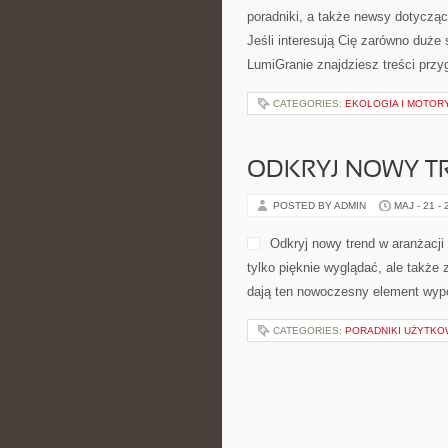
praktykę w mieście — stał się log
podstaw, czy jesteś po kilku […]
CATEGORIES:
PERFUMY SEZONOW
HOBBY I ROZRY
POSTED BY ADMIN
STY - 6 - 2