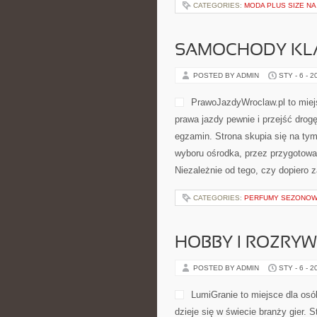
POSTED BY ADMIN
STY - 7 - 2
Tradycyjną Medycyną Chińską jako
Kuchnia lecznicza (przepisy wspiera
łączą […]
CATEGORIES:
MODA PLUS SIZE NA
SAMOCHODY KL
POSTED BY ADMIN
STY - 6 - 2