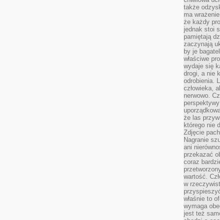
także odzys
ma wrażenie,
że każdy pro
jednak stoi 
pamiętają dz
zaczynają uk
by je bagate
właściwe pro
wydaje się k
drogi, a nie
odrobienia. 
człowieka, a
nerwowo. Cz
perspektywy
uporządkowa
że las przy
którego nie d
Zdjęcie pach
Nagranie szu
ani nierówno
przekazać ob
coraz bardzi
przetworzon
wartość. Czł
w rzeczywist
przyspieszy
właśnie to o
wymaga obecn
jest też sam