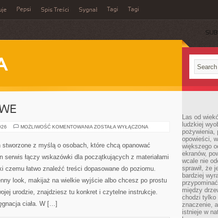
Pepsi
Tagi
Tagi
uje
Spis Treści
Sygnał
SUB
A
OWE
Las od wiek
ludzkiej wyo
TRENDY
026
MOŻLIWOŚĆ KOMENTOWANIA
ZOSTAŁA WYŁĄCZONA
pożywienia, 
SEZONOWE
opowieści, w
Jak Się Malować to przestrzeń stworzone z myślą o
większego od
ekranów, po
osobach, które chcą opanować makijażu w sposób
wcale nie od
sprawił, że 
praktyczny. Ten serwis łączy wskazówki dla
bardziej wyr
początkujących z materiałami dla bardziej
przypominać
między drzew
doświadczonych, dzięki czemu łatwo znaleźć treści
chodzi tylko
dopasowane do poziomu. Jeśli szukasz pomysłów na
znaczenie, a
istnieje w n
 wyjście albo chcesz po prostu lepiej zrozumieć, co działa