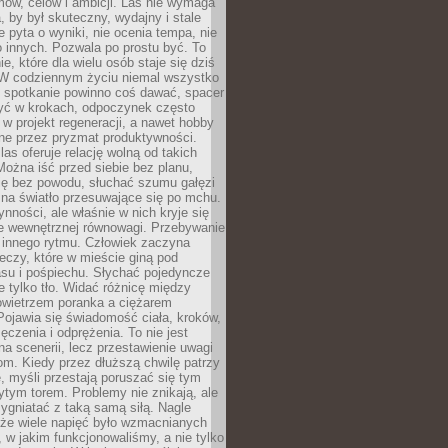
ów, celów i ambicji. Las nie wymaga
, by był skuteczny, wydajny i stale
e pyta o wyniki, nie ocenia tempa, nie
 innych. Pozwala po prostu być. To
e, które dla wielu osób staje się dziś
 W codziennym życiu niemal wszystko
: spotkanie powinno coś dawać, spacer
czyć w krokach, odpoczynek często
 w projekt regeneracji, a nawet hobby
ne przez pryzmat produktywności.
s oferuje relację wolną od takich
ożna iść przed siebie bez planu,
ię bez powodu, słuchać szumu gałęzi
 na światło przesuwające się po mchu.
ynności, ale właśnie w nich kryje się
e wewnętrznej równowagi. Przebywanie
 innego rytmu. Człowiek zaczyna
czy, które w mieście giną pod
asu i pośpiechu. Słychać pojedyncze
ie tylko tło. Widać różnicę między
owietrzem poranka a ciężarem
Pojawia się świadomość ciała, kroków,
czenia i odprężenia. To nie jest
a scenerii, lecz przestawienie uwagi
om. Kiedy przez dłuższą chwilę patrzy
ę, myśli przestają poruszać się tym
tym torem. Problemy nie znikają, ale
zygniatać z taką samą siłą. Nagle
 że wiele napięć było wzmacnianych
 w jakim funkcjonowaliśmy, a nie tylko