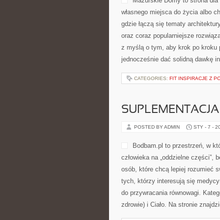
DOMY MODUŁOW
POSTED BY ADMIN
STY - 7 - 2
rozwiązania dla domów niezależny
po kroku przeprowadzić czytelnika
dawkę inspiracji oraz konkretów, 
CATEGORIES:
FIT INSPIRACJE Z 
SUPLEMENTACJA