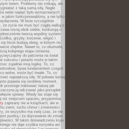
tym torem. Problemy nie znikają, ale
zygniatać z taką samą siłą. Nagle
 że wiele napięć było wzmacnianych
 w jakim funkcjonowaliśmy, a nie tylko
wydarzenia. W lesie szczególnie
 że życie nie musi być ciągłą walką o
zewa rosną obok siebie, konkurują o
 jednocześnie tworzą wspólny system
ciółka, grzyby, korzenie, wilgoć i
 się liście budują obieg, w którym nic
kowicie zbędne. Nawet to, co obumarłe,
ścią kolejnego etapu istnienia.
yzwyczajony do patrzenia na świat
at sukcesu i porażki może w takim
rzec zupełnie inną logikę. To, co
epotrzebne, bywa fundamentem czegoś
co wolne, może być trwałe. To, co
mieć największą siłę. W połowie leśnej
ęsto pojawia się osobliwy moment,
ek przestaje traktować naturę jak
a zaczyna ją odczuwać jako porządek
własne sprawy. Wtedy las staje się
j niż miejscem spaceru, przypomina
zy
zapisany nie w książkach, ale w
hu ziemi, ruchu chmur i zmienności
zy, że wszystko ma swój czas, że nie
jest pustką i że dojrzewanie do zmian
liwości. W takim doświadczeniu kryje
którego nie daje szybka rozrywka ani
ieczka od obowiązków. Las pomaga