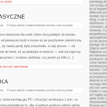
SUPLEMENTACJA
026
MOŻLIWOŚĆ KOMENTOWANIA
ZOSTAŁA WYŁĄCZONA
pamiętają dz
NATURALNA
zaczynają uk
I
ADAPTOGENY
by je bagate
Bodbam.pl to przestrzeń, w której witalność traktuje się
właściwe pro
całościowo – bez dzielenia człowieka na „oddzielne
wydaje się k
drogi, a nie
części”, bez patrzenia wyłącznie na dolegliwości. To
odrobienia. 
człowieka, a
miejsce dla osób, które chcą lepiej rozumieć swoje
nerwowo. Cz
fizyczność, emocje i codzienne nawyki, a także dla
perspektywy
uporządkowa
tych, którzy interesują się medycyną naturalną oraz
że las przy
 drogą do przywracania równowagi. Kategorie na stronie to
którego nie d
Zdjęcie pach
jące zdrowie) i Ciało. Na stronie znajdziesz treści, które
Nagranie szu
ani nierówno
przekazać ob
coraz bardzi
 CO DZIEŃ
przetworzon
wartość. Czł
w rzeczywist
przyspieszy
ASYCZNE
właśnie to o
wymaga obecn
jest też sam
SAMOCHODY
026
MOŻLIWOŚĆ KOMENTOWANIA
ZOSTAŁA WYŁĄCZONA
chodzi o osa
KLASYCZNE
od ciągłej s
PrawoJazdyWroclaw.pl to miejsce stworzone dla osób,
wiele osób ży
obserwowany
które chcą podejść do tematu prawa jazdy pewnie i
W lesie ten 