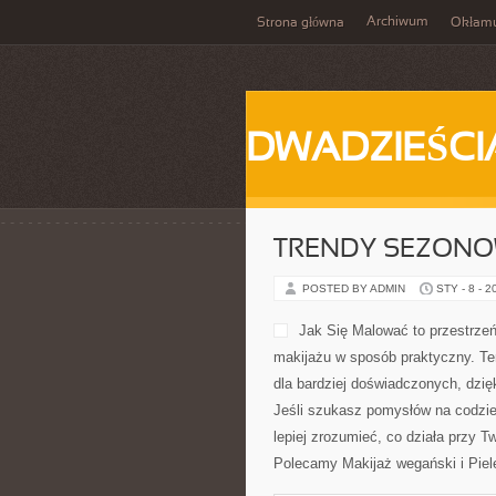
Archiwum
Strona główna
Okłam
DWADZIEŚCI
TRENDY SEZON
POSTED BY ADMIN
STY - 8 - 2
codzienny look, makijaż na wielkie