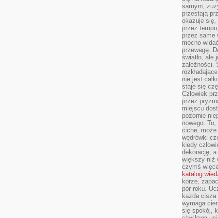
samym, zuży
przestają pr
okazuje się,
przez tempo,
przez same 
mocno widać,
przewagę. Dr
światło, ale
zależności. Ś
rozkładające
nie jest cał
staje się czę
Człowiek prz
przez pryzm
miejscu dost
pozornie ni
nowego. To, 
ciche, może 
wędrówki cz
kiedy człowi
dekorację, 
większy niż 
czymś więce
katalog wied
korze, zapac
pór roku. Uc
każda cisza 
wymaga cierp
się spokój, 
chwilowa uc