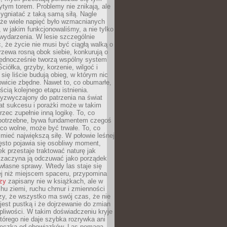
tym torem. Problemy nie znikają, ale
zygniatać z taką samą siłą. Nagle
 że wiele napięć było wzmacnianych
 w jakim funkcjonowaliśmy, a nie tylko
wydarzenia. W lesie szczególnie
 że życie nie musi być ciągłą walką o
zewa rosną obok siebie, konkurują o
 jednocześnie tworzą wspólny system
ciółka, grzyby, korzenie, wilgoć i
 się liście budują obieg, w którym nic
kowicie zbędne. Nawet to, co obumarłe,
ścią kolejnego etapu istnienia.
yzwyczajony do patrzenia na świat
at sukcesu i porażki może w takim
rzec zupełnie inną logikę. To, co
epotrzebne, bywa fundamentem czegoś
co wolne, może być trwałe. To, co
mieć największą siłę. W połowie leśnej
ęsto pojawia się osobliwy moment,
ek przestaje traktować naturę jak
a zaczyna ją odczuwać jako porządek
własne sprawy. Wtedy las staje się
j niż miejscem spaceru, przypomina
zy
zapisany nie w książkach, ale w
hu ziemi, ruchu chmur i zmienności
zy, że wszystko ma swój czas, że nie
jest pustką i że dojrzewanie do zmian
liwości. W takim doświadczeniu kryje
którego nie daje szybka rozrywka ani
ieczka od obowiązków. Las pomaga