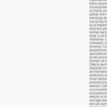
także odzys
ma wrażenie,
że każdy pro
jednak stoi 
pamiętają dz
zaczynają uk
by je bagate
właściwe pro
wydaje się k
drogi, a nie
odrobienia. 
człowieka, a
nerwowo. Cz
perspektywy
uporządkowa
że las przy
którego nie d
Zdjęcie pach
Nagranie szu
ani nierówno
przekazać ob
coraz bardzi
przetworzon
wartość. Czł
w rzeczywist
przyspieszy
właśnie to o
wymaga obecn
jest też sam