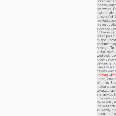
przez same 
mocno widać,
przewagę. Dr
światło, ale
zależności. Ś
rozkładające
nie jest cał
staje się czę
Człowiek prz
przez pryzm
miejscu dost
pozornie ni
nowego. To, 
ciche, może 
wędrówki cz
kiedy człowi
dekorację, 
większy niż 
czymś więce
katalog wied
korze, zapac
pór roku. Uc
każda cisza 
wymaga cierp
się spokój, 
chwilowa uc
także odzys
ma wrażenie,
że każdy pro
jednak stoi 