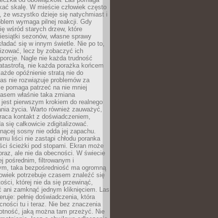
kać skalę. W mieście człowiek często
 że wszystko dzieje się natychmiast i
blem wymaga pilnej reakcji. Gdy
się wśród starych drzew, które
iesiątki sezonów, własne sprawy
ładać się w innym świetle. Nie po to,
lizować, lecz by zobaczyć ich
porcje. Nagle nie każda trudność
atastrofą, nie każda porażka końcem
 każde opóźnienie stratą nie do
Las nie rozwiązuje problemów za
le pomaga patrzeć na nie mniej
asem właśnie taka zmiana
 jest pierwszym krokiem do realnego
nia życia. Warto również zauważyć,
wraca kontakt z doświadczeniem,
a się całkowicie zdigitalizować.
nącej sosny nie odda jej zapachu.
mu liści nie zastąpi chłodu poranka
ści ścieżki pod stopami. Ekran może
raz, ale nie da obecności. W świecie
ej pośrednim, filtrowanym i
ym, taka bezpośredniość ma ogromną
owiek potrzebuje czasem znaleźć się
ości, której nie da się przewinąć,
ć ani zamknąć jednym kliknięciem. Las
feruje: pełnię doświadczenia, która
ości tu i teraz. Nie bez znaczenia
otność, jaką można tam przeżyć. Nie