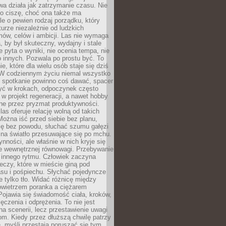
a działa jak zatrzymanie czasu. Nie
 o ciszę, choć ona także ma
le o pewien rodzaj porządku, który
aturze niezależnie od ludzkich
ów, celów i ambicji. Las nie wymaga
, by był skuteczny, wydajny i stale
e pyta o wyniki, nie ocenia tempa, nie
 innych. Pozwala po prostu być. To
e, które dla wielu osób staje się dziś
 W codziennym życiu niemal wszystko
: spotkanie powinno coś dawać, spacer
czyć w krokach, odpoczynek często
 w projekt regeneracji, a nawet hobby
ne przez pryzmat produktywności.
s oferuje relację wolną od takich
ożna iść przed siebie bez planu,
ię bez powodu, słuchać szumu gałęzi
 na światło przesuwające się po mchu.
ynności, ale właśnie w nich kryje się
e wewnętrznej równowagi. Przebywanie
 innego rytmu. Człowiek zaczyna
czy, które w mieście giną pod
asu i pośpiechu. Słychać pojedyncze
ie tylko tło. Widać różnicę między
owietrzem poranka a ciężarem
Pojawia się świadomość ciała, kroków,
czenia i odprężenia. To nie jest
a scenerii, lecz przestawienie uwagi
om. Kiedy przez dłuższą chwilę patrzy
ę, myśli przestają poruszać się tym