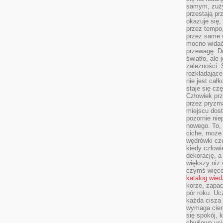
samym, zuży
przestają pr
okazuje się,
przez tempo,
przez same 
mocno widać,
przewagę. Dr
światło, ale
zależności. Ś
rozkładające
nie jest cał
staje się czę
Człowiek prz
przez pryzm
miejscu dost
pozornie ni
nowego. To, 
ciche, może 
wędrówki cz
kiedy człowi
dekorację, 
większy niż 
czymś więce
katalog wied
korze, zapac
pór roku. Uc
każda cisza 
wymaga cierp
się spokój, 
chwilowa uc