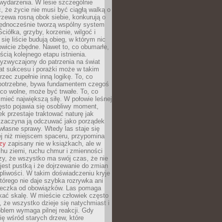
wydarzenia. W lesie szczególnie
 że życie nie musi być ciągłą walką o
zewa rosną obok siebie, konkurują o
 jednocześnie tworzą wspólny system
ciółka, grzyby, korzenie, wilgoć i
 się liście budują obieg, w którym nic
kowicie zbędne. Nawet to, co obumarłe,
ścią kolejnego etapu istnienia.
yzwyczajony do patrzenia na świat
at sukcesu i porażki może w takim
rzec zupełnie inną logikę. To, co
epotrzebne, bywa fundamentem czegoś
co wolne, może być trwałe. To, co
mieć największą siłę. W połowie leśnej
ęsto pojawia się osobliwy moment,
ek przestaje traktować naturę jak
a zaczyna ją odczuwać jako porządek
własne sprawy. Wtedy las staje się
j niż miejscem spaceru, przypomina
zy
zapisany nie w książkach, ale w
hu ziemi, ruchu chmur i zmienności
zy, że wszystko ma swój czas, że nie
jest pustką i że dojrzewanie do zmian
liwości. W takim doświadczeniu kryje
którego nie daje szybka rozrywka ani
ieczka od obowiązków. Las pomaga
kać skalę. W mieście człowiek często
 że wszystko dzieje się natychmiast i
blem wymaga pilnej reakcji. Gdy
się wśród starych drzew, które