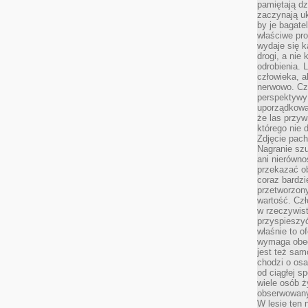
pamiętają dz
zaczynają uk
by je bagate
właściwe pro
wydaje się k
drogi, a nie
odrobienia. 
człowieka, a
nerwowo. Cz
perspektywy
uporządkowa
że las przy
którego nie d
Zdjęcie pach
Nagranie szu
ani nierówno
przekazać ob
coraz bardzi
przetworzon
wartość. Czł
w rzeczywist
przyspieszy
właśnie to o
wymaga obecn
jest też sam
chodzi o osa
od ciągłej s
wiele osób ży
obserwowany
W lesie ten 