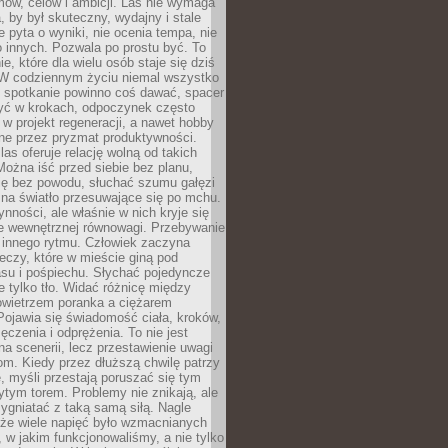
ów, celów i ambicji. Las nie wymaga
, by był skuteczny, wydajny i stale
e pyta o wyniki, nie ocenia tempa, nie
 innych. Pozwala po prostu być. To
e, które dla wielu osób staje się dziś
 W codziennym życiu niemal wszystko
: spotkanie powinno coś dawać, spacer
czyć w krokach, odpoczynek często
 w projekt regeneracji, a nawet hobby
ne przez pryzmat produktywności.
s oferuje relację wolną od takich
ożna iść przed siebie bez planu,
ię bez powodu, słuchać szumu gałęzi
 na światło przesuwające się po mchu.
ynności, ale właśnie w nich kryje się
e wewnętrznej równowagi. Przebywanie
 innego rytmu. Człowiek zaczyna
czy, które w mieście giną pod
asu i pośpiechu. Słychać pojedyncze
ie tylko tło. Widać różnicę między
owietrzem poranka a ciężarem
Pojawia się świadomość ciała, kroków,
czenia i odprężenia. To nie jest
a scenerii, lecz przestawienie uwagi
om. Kiedy przez dłuższą chwilę patrzy
ę, myśli przestają poruszać się tym
tym torem. Problemy nie znikają, ale
zygniatać z taką samą siłą. Nagle
 że wiele napięć było wzmacnianych
 w jakim funkcjonowaliśmy, a nie tylko