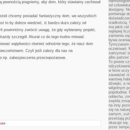
harmonogram
łą pewnością pragniemy, aby dom, który stawiamy cechował
od człowieka
dostępny. Ni
porównuje do
 jeżeli chcemy posiadać fantastyczny dom, we wszystkich
doświadczeni
rzadkością.
 to by dobrze wiedzieć, iż bardzo dużo zależy od
ma jakiś cel
yli powinniśmy zwrócić uwagę, że gdy wybieramy projekt,
najlepiej li
zamienia się
każdy szczegół. Akurat co do tego trudno miewać
bywa ocenia
miewać wątpliwości również odnośnie tego, że nasz dom
Tymczasem la
oczekiwań. M
ieczeństwem. Czyli jeśli zależy dla nas na
zatrzymać s
albo patrzeć
o np. zabezpieczenia przeciwpożarowe.
To proste cz
odzyskiwani
w lesie uczy
zauważać rze
warstwą hał
dźwięki, a n
wilgotnym p
popołudnia. 
oddechu, zmę
zwykła zmian
na inny pozi
się na natur
samym, zuży
przestają pr
okazuje się,
ANIA
przez tempo,