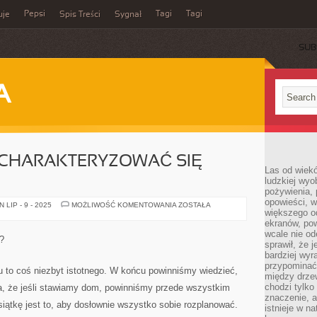
Pepsi
Tagi
Tagi
uje
Spis Treści
Sygnał
SUB
A
 CHARAKTERYZOWAĆ SIĘ
Las od wiek
ludzkiej wyo
pożywienia, 
opowieści, w
CZYM
LIP - 9 - 2025
MOŻLIWOŚĆ KOMENTOWANIA
ZOSTAŁA
większego od
POWINIEN
CHARAKTERYZOWAĆ
ekranów, po
SIĘ
wcale nie od
DOM?
?
sprawił, że 
bardziej wyr
przypominać
 to coś niezbyt istotnego. W końcu powinniśmy wiedzieć,
między drzew
chodzi tylko
ka, że jeśli stawiamy dom, powinniśmy przede wszystkim
znaczenie, a
siątkę jest to, aby dosłownie wszystko sobie rozplanować.
istnieje w n