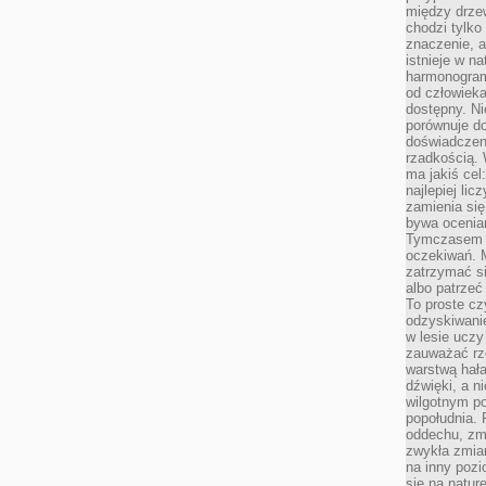
między drzew
chodzi tylko
znaczenie, a
istnieje w n
harmonogram
od człowieka
dostępny. Ni
porównuje do
doświadczeni
rzadkością.
ma jakiś cel
najlepiej li
zamienia się
bywa ocenia
Tymczasem la
oczekiwań. M
zatrzymać s
albo patrzeć
To proste cz
odzyskiwani
w lesie uczy
zauważać rze
warstwą hał
dźwięki, a n
wilgotnym p
popołudnia. 
oddechu, zmę
zwykła zmian
na inny pozi
się na natur