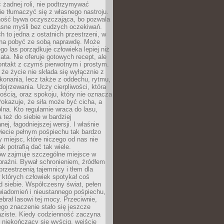
 żadnej roli, nie podtrzymywać
ie tłumaczyć się z własnego nastroju.
ość bywa oczyszczająca, bo pozwala
asne myśli bez cudzych oczekiwań.
ch to jedna z ostatnich przestrzeni, w
na pobyć ze sobą naprawdę. Może
ego las porządkuje człowieka lepiej niż
ata. Nie oferuje gotowych recept, ale
ontakt z czymś pierwotnym i prostym.
że życie nie składa się wyłącznie z
onania, lecz także z oddechu, rytmu,
 dojrzewania. Uczy cierpliwości, która
rnością, oraz spokoju, który nie oznacza
Pokazuje, że siła może być cicha, a
na. Kto regularnie wraca do lasu,
 też do siebie w bardziej
ej, łagodniejszej wersji. I właśnie
iecie pełnym pośpiechu tak bardzo
 miejsc, które niczego od nas nie
k potrafią dać tak wiele.
ów zajmuje szczególne miejsce w
braźni. Bywał schronieniem, źródłem
przestrzenią tajemnicy i tłem dla
 których człowiek spotykał coś
 siebie. Współczesny świat, pełen
wiadomień i nieustannego pośpiechu,
ebrał lasowi tej mocy. Przeciwnie,
jego znaczenie stało się jeszcze
aziste. Kiedy codzienność zaczyna
 niekończący się wyścig, wejście