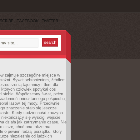
SCRIBE
FACEBOOK
TWITTER
ów zajmuje szczególne miejsce w
braźni. Bywał schronieniem, źródłem
przestrzenią tajemnicy i tłem dla
 których człowiek spotykał coś
 siebie. Współczesny świat, pełen
wiadomień i nieustannego pośpiechu,
ebrał lasowi tej mocy. Przeciwnie,
jego znaczenie stało się jeszcze
aziste. Kiedy codzienność zaczyna
 niekończący się wyścig, wejście
a działa jak zatrzymanie czasu. Nie
 o ciszę, choć ona także ma
le o pewien rodzaj porządku, który
aturze niezależnie od ludzkich