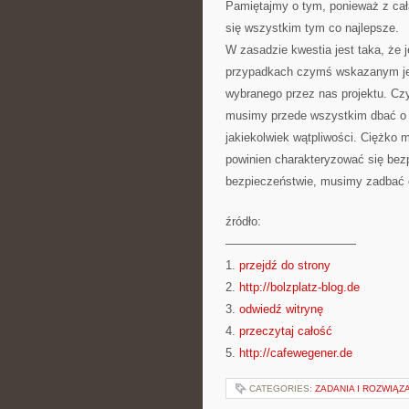
Pamiętajmy o tym, ponieważ z ca
się wszystkim tym co najlepsze.
W zasadzie kwestia jest taka, że
przypadkach czymś wskazanym jest
wybranego przez nas projektu. Cz
musimy przede wszystkim dbać o 
jakiekolwiek wątpliwości. Ciężko 
powinien charakteryzować się bezp
bezpieczeństwie, musimy zadbać 
źródło:
———————————
1.
przejdź do strony
2.
http://bolzplatz-blog.de
3.
odwiedź witrynę
4.
przeczytaj całość
5.
http://cafewegener.de
CATEGORIES:
ZADANIA I ROZWIĄZ