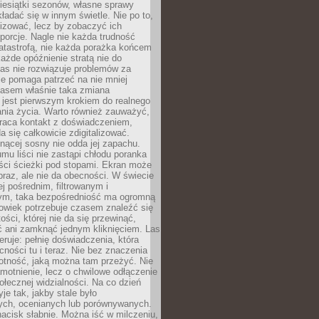
iesiątki sezonów, własne sprawy
ładać się w innym świetle. Nie po to,
lizować, lecz by zobaczyć ich
porcje. Nagle nie każda trudność
atastrofą, nie każda porażka końcem
 każde opóźnienie stratą nie do
Las nie rozwiązuje problemów za
le pomaga patrzeć na nie mniej
asem właśnie taka zmiana
 jest pierwszym krokiem do realnego
nia życia. Warto również zauważyć,
wraca kontakt z doświadczeniem,
a się całkowicie zdigitalizować.
nącej sosny nie odda jej zapachu.
mu liści nie zastąpi chłodu poranka
ści ścieżki pod stopami. Ekran może
raz, ale nie da obecności. W świecie
ej pośrednim, filtrowanym i
ym, taka bezpośredniość ma ogromną
owiek potrzebuje czasem znaleźć się
ości, której nie da się przewinąć,
ć ani zamknąć jednym kliknięciem. Las
feruje: pełnię doświadczenia, która
ości tu i teraz. Nie bez znaczenia
otność, jaką można tam przeżyć. Nie
motnienie, lecz o chwilowe odłączenie
połecznej widzialności. Na co dzień
je tak, jakby stale było
ch, ocenianych lub porównywanych.
nacisk słabnie. Można iść w milczeniu,