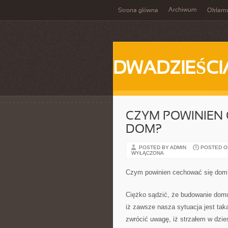
Archiwum
Strona główna
Okłam
DWADZIEŚCI
CZYM POWINIEN
DOM?
POSTED BY ADMIN
POSTED ON 
WYŁĄCZONA
Czym powinien cechować się dom
Ciężko sądzić, że budowanie domu
iż zawsze nasza sytuacja jest ta
zwrócić uwagę, iż strzałem w dzie