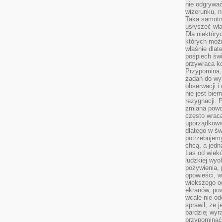
nie odgrywać
wizerunku, n
Taka samotn
usłyszeć wł
Dla niektóry
których moż
właśnie dlat
pośpiech świ
przywraca k
Przypomina, 
zadań do wyk
obserwacji i
nie jest bie
rezygnacji. 
zmiana powol
często wraca
uporządkowan
dlatego w św
potrzebujemy
chcą, a jedna
Las od wiek
ludzkiej wyo
pożywienia, 
opowieści, w
większego od
ekranów, po
wcale nie od
sprawił, że 
bardziej wyr
przypominać