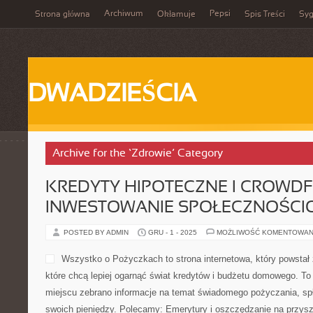
Archiwum
Pepsi
Strona główna
Okłamuje
Spis Treści
Syg
DWADZIEŚCIA
Archive for the ‘Zdrowie’ Category
KREDYTY HIPOTECZNE I CROWDF
INWESTOWANIE SPOŁECZNOŚCI
POSTED BY ADMIN
GRU - 1 - 2025
MOŻLIWOŚĆ KOMENTOWAN
Wszystko o Pożyczkach to strona internetowa, który powstał
które chcą lepiej ogarnąć świat kredytów i budżetu domowego. To
miejscu zebrano informacje na temat świadomego pożyczania, spł
swoich pieniędzy. Polecamy: Emerytury i oszczędzanie na przysz