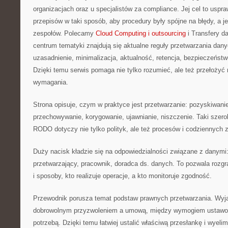
organizacjach oraz u specjalistów za compliance. Jej cel to uspraw
przepisów w taki sposób, aby procedury były spójne na błędy, a j
zespołów. Polecamy
Cloud Computing i outsourcing
i Transfery 
centrum tematyki znajdują się aktualne reguły przetwarzania dany
uzasadnienie, minimalizacja, aktualność, retencja, bezpieczeństwo
Dzięki temu serwis pomaga nie tylko rozumieć, ale też przełożyć
wymagania.
Strona opisuje, czym w praktyce jest przetwarzanie: pozyskiwanie
przechowywanie, korygowanie, ujawnianie, niszczenie. Taki szero
RODO dotyczy nie tylko polityk, ale też procesów i codziennych 
Duży nacisk kładzie się na odpowiedzialności związane z danymi:
przetwarzający, pracownik, doradca ds. danych. To pozwala rozgr
i sposoby, kto realizuje operacje, a kto monitoruje zgodność.
Przewodnik porusza temat podstaw prawnych przetwarzania. Wyja
dobrowolnym przyzwoleniem a umową, między wymogiem ustaw
potrzebą. Dzięki temu łatwiej ustalić właściwą przesłankę i wyeli