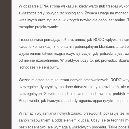
W obszarze DPIA strona wskazuje, kiedy warto (lub trzeba) wyko
zwłaszcza przy nowych technologiach. Zwraca uwagę na monitori
wrażliwych oraz sytuacje, w których ryzyko dla osób jest realne. 
rozsądne projektowanie.
Treści serwisu pomagają też zrozumieć, jak RODO wpływa na s
kwestie komunikacji z klientami i potencjalnymi klientami, a także
wyjaśnieniom łatwiej rozgraniczyć sytuacje, gdy potrzebna jest a
odmienne uzasadnienie. W praktyce uczy to, jak prowadzić dział
jednocześnie sensowny.
Ważne miejsce zajmuje temat danych pracowniczych. RODO w 
szczególnej dyscypliny, bo dane dotyczą nie tylko rozliczeń, ale 
szczególnych. Serwis porządkuje kwestie podstaw oraz praktyk z
Podpowiada, jak tworzyć standardy ograniczające ryzyko niepotr
W ramach wyjaśniania nowych zasad, przewodnik pokazuje też r
zanonimizowaniem a oddzieleniem klucza. Uczy, że te techniki 
bezpieczeństwo, ale wymagają właściwych procedur. Takie podejś