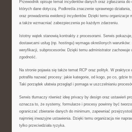
Przewodnik opisuje temat incydentów danych oraz zgłaszania do 
których dane dotyczą. Podkreśla znaczenie sprawnego działania
oraz prowadzenia ewidencji incydentów. Dzięki temu organizacje
a także wzmacniać zabezpieczenia po każdym zdarzeniu.
Istotny wątek stanowią kontrakty z procesorami. Serwis pokazuje
dostawcami usług (np. hostingu) wymaga określonych warunków: 
weryfikacji, subprocesorów. Dzięki temu administrator zachowuj
zgodność.
Na stronie pojawia się także temat RCP oraz polityk. W praktyce 
potrafiła nazwać procesy: jakie kategorie, od kogo, po co, gdzie tr
Taki porządek ułatwia przegląd i pomaga w uszczelnianiu procesó
Serwis tłumaczy również ideę privacy by design oraz ustawień pr
oznacza to, że systemy, formularze i procesy powinny być tworzon
ograniczać zbieranie danych do minimum, zapewniać przejrzystoś
najmniej inwazyjne ustawienia. Dzięki temu organizacja nie napra
tylko przeciwdziała ryzyka.