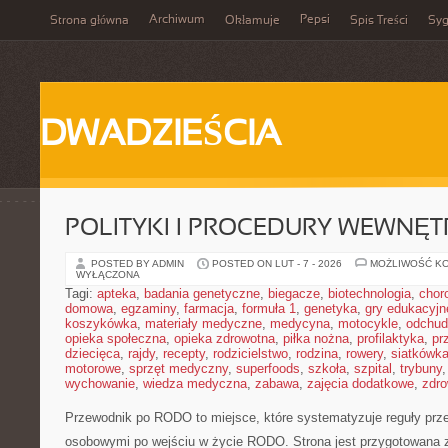
Archiwum
Pepsi
Strona główna
Okłamuje
Spis Treści
Syg
DWADZIEŚCIA
POLITYKI I PROCEDURY WEWNĘ
POSTED BY ADMIN
POSTED ON LUT - 7 - 2026
MOŻLIWOŚĆ K
WYŁĄCZONA
Tagi:
apteka
,
badania genetyczne
,
biegacze
,
biotechnologia
,
chor
domowa
,
egzaminy
,
farmacja
,
formuła 1
,
genetyka
,
gry edukacyjn
koszykówka
,
materiały medyczne
,
medycyna
,
motocykle
,
odchud
opieka społeczna
,
opieka zdrowotna
,
piłka nożna
,
profilaktyka
,
pr
dziecięca
,
rajdy
,
recepty
,
rodzicielstwo
,
rodzina
,
rowery
,
siatkówk
motorowe
,
sprzęt medyczny
,
superfoods
,
szkoła
,
szpital
,
trybuny
wychowanie
,
wiedza medyczna
,
zabawa
,
zajęcia dodatkowe
,
zdro
Przewodnik po RODO to miejsce, które systematyzuje reguły prz
osobowymi po wejściu w życie RODO. Strona jest przygotowana 