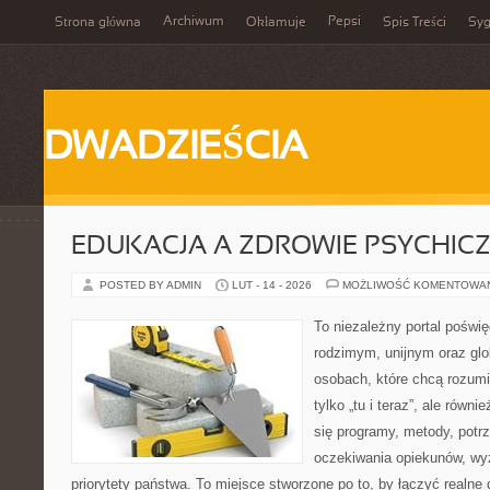
Archiwum
Pepsi
Strona główna
Okłamuje
Spis Treści
Syg
DWADZIEŚCIA
EDUKACJA A ZDROWIE PSYCHIC
POSTED BY ADMIN
LUT - 14 - 2026
MOŻLIWOŚĆ KOMENTOWA
To niezależny portal poświę
rodzimym, unijnym oraz gl
osobach, które chcą rozumie
tylko „tu i teraz”, ale równ
się programy, metody, potrz
oczekiwania opiekunów, w
priorytety państwa. To miejsce stworzone po to, by łączyć realne 