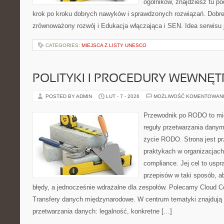
ogólników, znajdziesz tu p
krok po kroku dobrych nawyków i sprawdzonych rozwiązań. Dobre 
zrównoważony rozwój i Edukacja włączająca i SEN. Idea serwisu 
CATEGORIES:
MIEJSCA Z LISTY UNESCO
POLITYKI I PROCEDURY WEWNĘ
POSTED BY ADMIN
LUT - 7 - 2026
MOŻLIWOŚĆ KOMENTOWAN
Przewodnik po RODO to mie
reguły przetwarzania dany
życie RODO. Strona jest p
praktykach w organizacjach
compliance. Jej cel to uspra
przepisów w taki sposób, a
błędy, a jednocześnie wdrażalne dla zespołów. Polecamy Cloud Co
Transfery danych międzynarodowe. W centrum tematyki znajdują s
przetwarzania danych: legalność, konkretne […]