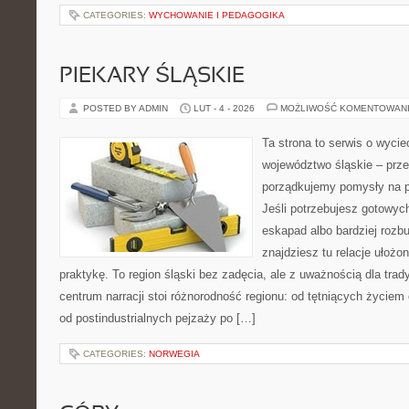
CATEGORIES:
WYCHOWANIE I PEDAGOGIKA
PIEKARY ŚLĄSKIE
POSTED BY ADMIN
LUT - 4 - 2026
MOŻLIWOŚĆ KOMENTOWAN
Ta strona to serwis o wyc
województwo śląskie – prze
porządkujemy pomysły na po
Jeśli potrzebujesz gotowyc
eskapad albo bardziej rozb
znajdziesz tu relacje ułożo
praktykę. To region śląski bez zadęcia, ale z uważnością dla trady
centrum narracji stoi różnorodność regionu: od tętniących życiem
od postindustrialnych pejzaży po […]
CATEGORIES:
NORWEGIA