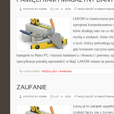
PAMIĘCI RAM I MAGAZYNY DAN
POSTED BY ADMIN
LUT - 6 - 2026
MOŻLIWOŚĆ KOMENTOWAN
LAKOM to nowoczesna prze
sprzętowi komputerowemu 
które działają nam na co dz
myślą o osobach, które ch
o tych, którzy potrzebują s
gdy komputer zaczyna spra
kategorie to Retro PC i historia hardware’u i Nowości i premiery 
specyfikacje potrafią wprowadzić w błąd, LAKOM stawia na jasnoś
CATEGORIES:
PRZEGLĄDY I RANKINGI
ZAUFANIE
POSTED BY ADMIN
LUT - 6 - 2026
MOŻLIWOŚĆ KOMENTOWAN
Lovsy.pl to zakątek wypełn
czułość łączy się z życiem 