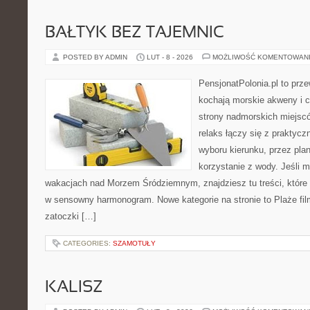
BAŁTYK BEZ TAJEMNIC
POSTED BY ADMIN
LUT - 8 - 2026
MOŻLIWOŚĆ KOMENTOWAN
PensjonatPolonia.pl to prze
kochają morskie akweny i 
strony nadmorskich miejsc
relaks łączy się z prakty
wyboru kierunku, przez pla
korzystanie z wody. Jeśli 
wakacjach nad Morzem Śródziemnym, znajdziesz tu treści, któr
w sensowny harmonogram. Nowe kategorie na stronie to Plaże film
zatoczki […]
CATEGORIES:
SZAMOTUŁY
KALISZ