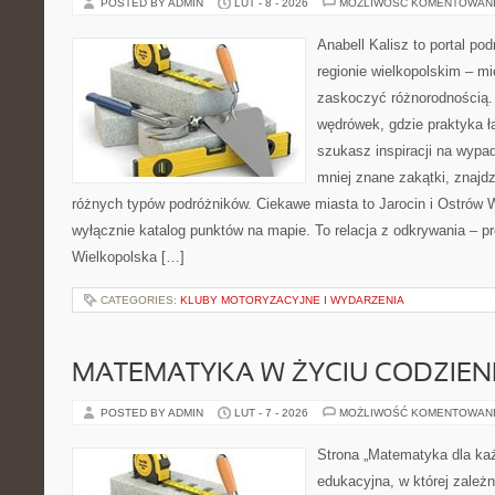
POSTED BY ADMIN
LUT - 8 - 2026
MOŻLIWOŚĆ KOMENTOWAN
Anabell Kalisz to portal po
regionie wielkopolskim – mie
zaskoczyć różnorodnością. 
wędrówek, gdzie praktyka łą
szukasz inspiracji na wypa
mniej znane zakątki, znajdz
różnych typów podróżników. Ciekawe miasta to Jarocin i Ostrów Wi
wyłącznie katalog punktów na mapie. To relacja z odkrywania – p
Wielkopolska […]
CATEGORIES:
KLUBY MOTORYZACYJNE I WYDARZENIA
MATEMATYKA W ŻYCIU CODZIE
POSTED BY ADMIN
LUT - 7 - 2026
MOŻLIWOŚĆ KOMENTOWAN
Strona „Matematyka dla każ
edukacyjna, w której zależn