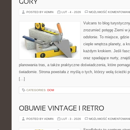
GÓRY
POSTED BY ADMIN
LUT - 4 - 2026
MOŻLIWOŚĆ KOMENTOWAN
Vulcans to blog turystyczny
zrozumieć potęgę Ziemi w je
odsłonie. To miejsce, gdzie 
cieple wnętrza planety, a kr
każdym krokiem. Jeśli fasc
oraz spadające nurty, znajd
planowania tras, a także praktyczne doświadczenia, które pomag
świadomie. Strona powstała z myślą o tych, którzy wolą ścieżki 
[…]
CATEGORIES:
DOM
OBUWIE VINTAGE I RETRO
POSTED BY ADMIN
LUT - 3 - 2026
MOŻLIWOŚĆ KOMENTOWAN
Spadlabuta to centrum stwo