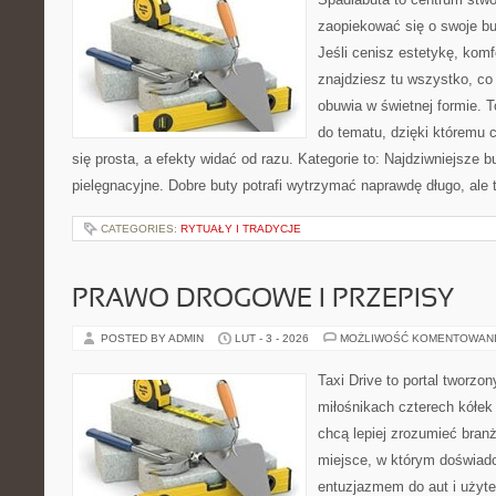
zaopiekować się o swoje b
Jeśli cenisz estetykę, komfo
znajdziesz tu wszystko, co 
obuwia w świetnej formie. 
do tematu, dzięki któremu c
się prosta, a efekty widać od razu. Kategorie to: Najdziwniejsze b
pielęgnacyjne. Dobre buty potrafi wytrzymać naprawdę długo, ale 
CATEGORIES:
RYTUAŁY I TRADYCJE
PRAWO DROGOWE I PRZEPISY
POSTED BY ADMIN
LUT - 3 - 2026
MOŻLIWOŚĆ KOMENTOWAN
Taxi Drive to portal tworzon
miłośnikach czterech kółek
chcą lepiej zrozumieć branż
miejsce, w którym doświadc
entuzjazmem do aut i użyte