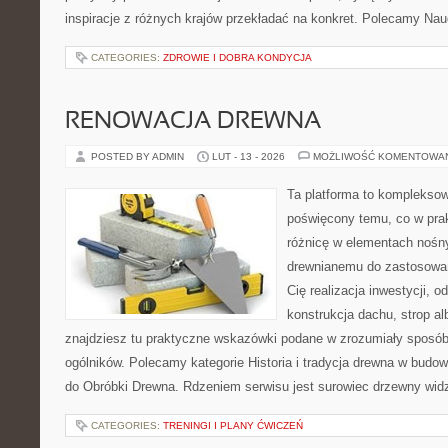
inspiracje z różnych krajów przekładać na konkret. Polecamy Nau
CATEGORIES:
ZDROWIE I DOBRA KONDYCJA
RENOWACJA DREWNA
POSTED BY ADMIN
LUT - 13 - 2026
MOŻLIWOŚĆ KOMENTOWA
Ta platforma to kompleksow
poświęcony temu, co w prak
różnicę w elementach nośny
drewnianemu do zastosowań 
Cię realizacja inwestycji, o
konstrukcja dachu, strop al
znajdziesz tu praktyczne wskazówki podane w zrozumiały sposó
ogólników. Polecamy kategorie Historia i tradycja drewna w budown
do Obróbki Drewna. Rdzeniem serwisu jest surowiec drzewny widz
CATEGORIES:
TRENINGI I PLANY ĆWICZEŃ