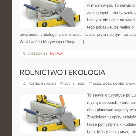
w małe święto. To serwis dl
zabieganych, którzy szuka
Lovsy.pl nie udaje na wyre
tego pokazuje, że realna bl
uważności, z dialogu, z cierpliwości i z zachwytu nad tym, co au
Wrażliwość i Motywacja i Pasja. […]
CATEGORIES:
THAIFUN
ROLNICTWO I EKOLOGIA
POSTED BY ADMIN
LUT - 5 - 2026
MOŻLIWOŚĆ KOMENTOWAN
To serwis o turystyce po L
myślą o osobach, które lubią
chcą planować wyjazdy w s
Znajdziesz tu opisy szlaków
także pomysły na kilkudnio
tych, którzy cenią ciszę, a