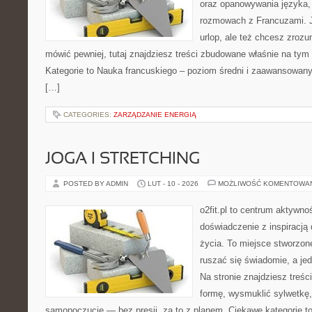
oraz opanowywania języka, 
rozmowach z Francuzami. 
urlop, ale też chcesz zroz
mówić pewniej, tutaj znajdziesz treści zbudowane właśnie na ty
Kategorie to Nauka francuskiego – poziom średni i zaawansowany 
[…]
CATEGORIES:
ZARZĄDZANIE ENERGIĄ
JOGA I STRETCHING
POSTED BY ADMIN
LUT - 10 - 2026
MOŻLIWOŚĆ KOMENTOWA
o2fit.pl to centrum aktywnoś
doświadczenie z inspiracją 
życia. To miejsce stworzon
ruszać się świadomie, a jed
Na stronie znajdziesz treś
formę, wysmuklić sylwetkę,
samopoczucie — bez presji, za to z planem. Ciekawe kategorie to