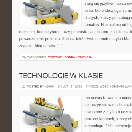
stają się językiem opisu świ
osób, które chcą ogarnić m
dla tych, którzy potrzebują
tematów. Niezależnie od te
rodzicem, korepetytorem, czy po prostu pasjonatem, znajdziesz tu
prowadzą krok po kroku. Zobacz także Historia matematyki i Mat
zagadki. Ideą serwisu […]
CATEGORIES:
ZDROWIE I DOBRA KONDYCJA
TECHNOLOGIE W KLASIE
POSTED BY ADMIN
LUT - 7 - 2026
MOŻLIWOŚĆ KOMENTOWAN
ten serwis to wortal o nauc
jak uczyć się w modelu szk
stworzone z myślą o uczn
oraz edukatorach, którzy 
e-learningu. Jeśli interesuj