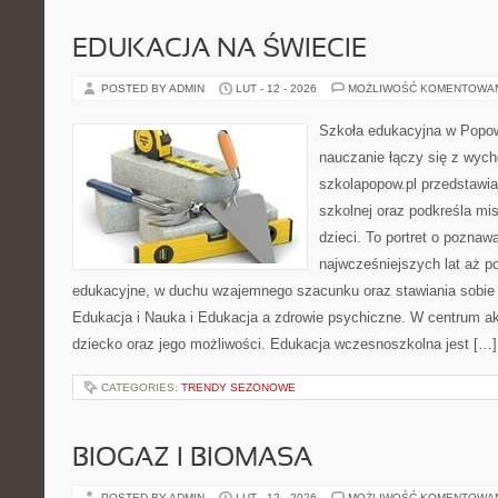
EDUKACJA NA ŚWIECIE
POSTED BY ADMIN
LUT - 12 - 2026
MOŻLIWOŚĆ KOMENTOWA
Szkoła edukacyjna w Popow
nauczanie łączy się z wyc
szkolapopow.pl przedstawi
szkolnej oraz podkreśla mi
dzieci. To portret o poznaw
najwcześniejszych lat aż 
edukacyjne, w duchu wzajemnego szacunku oraz stawiania sobie c
Edukacja i Nauka i Edukacja a zdrowie psychiczne. W centrum ak
dziecko oraz jego możliwości. Edukacja wczesnoszkolna jest […]
CATEGORIES:
TRENDY SEZONOWE
BIOGAZ I BIOMASA
POSTED BY ADMIN
LUT - 12 - 2026
MOŻLIWOŚĆ KOMENTOWA