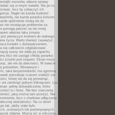
iesiątki sezonów, własne sprawy
ładać się w innym świetle. Nie po to,
lizować, lecz by zobaczyć ich
porcje. Nagle nie każda trudność
atastrofą, nie każda porażka końcem
 każde opóźnienie stratą nie do
Las nie rozwiązuje problemów za
le pomaga patrzeć na nie mniej
asem właśnie taka zmiana
 jest pierwszym krokiem do realnego
nia życia. Warto również zauważyć,
wraca kontakt z doświadczeniem,
a się całkowicie zdigitalizować.
nącej sosny nie odda jej zapachu.
mu liści nie zastąpi chłodu poranka
ści ścieżki pod stopami. Ekran może
raz, ale nie da obecności. W świecie
ej pośrednim, filtrowanym i
ym, taka bezpośredniość ma ogromną
owiek potrzebuje czasem znaleźć się
ości, której nie da się przewinąć,
ć ani zamknąć jednym kliknięciem. Las
feruje: pełnię doświadczenia, która
ości tu i teraz. Nie bez znaczenia
otność, jaką można tam przeżyć. Nie
motnienie, lecz o chwilowe odłączenie
połecznej widzialności. Na co dzień
je tak, jakby stale było
ch, ocenianych lub porównywanych.
nacisk słabnie. Można iść w milczeniu,