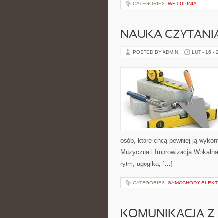
CATEGORIES:
WET-OPINIA
NAUKA CZYTANI
POSTED BY ADMIN
LUT - 16 - 
osób, które chcą pewniej ją wyko
Muzyczna i Improwizacja Wokalna 
rytm, agogika, […]
CATEGORIES:
SAMOCHODY ELEKT
KOMUNIKACJA Z 