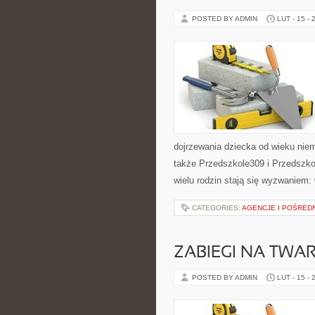
POSTED BY ADMIN
LUT - 15 - 
dojrzewania dziecka od wieku nie
także Przedszkole309 i Przedszkol
wielu rodzin stają się wyzwaniem:
CATEGORIES:
AGENCJE I POŚRED
ZABIEGI NA TWA
POSTED BY ADMIN
LUT - 15 - 