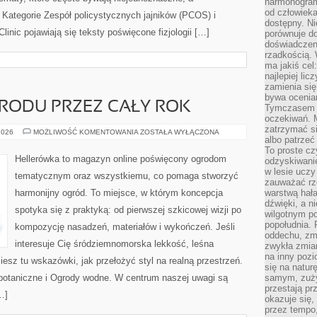
harmonogram
od człowieka
 Kategorie Zespół policystycznych jajników (PCOS) i
dostępny. Ni
linic pojawiają się teksty poświęcone fizjologii […]
porównuje do
doświadczeni
rzadkością.
ma jakiś cel
najlepiej li
zamienia się
bywa ocenia
RODU PRZEZ CAŁY ROK
Tymczasem la
oczekiwań. M
zatrzymać s
PIELĘGNACJA
2026
MOŻLIWOŚĆ KOMENTOWANIA
ZOSTAŁA WYŁĄCZONA
albo patrzeć
OGRODU
PRZEZ
To proste cz
CAŁY
Hellerówka to magazyn online poświęcony ogrodom
odzyskiwani
ROK
w lesie uczy
tematycznym oraz wszystkiemu, co pomaga stworzyć
zauważać rze
harmonijny ogród. To miejsce, w którym koncepcja
warstwą hał
dźwięki, a n
spotyka się z praktyką: od pierwszej szkicowej wizji po
wilgotnym p
popołudnia. 
kompozycję nasadzeń, materiałów i wykończeń. Jeśli
oddechu, zmę
interesuje Cię śródziemnomorska lekkość, leśna
zwykła zmian
na inny pozi
iesz tu wskazówki, jak przełożyć styl na realną przestrzeń.
się na natur
 botaniczne i Ogrody wodne. W centrum naszej uwagi są
samym, zuży
przestają pr
…]
okazuje się,
przez tempo,