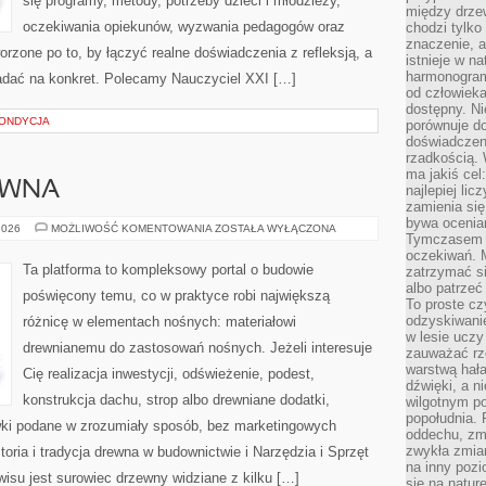
się programy, metody, potrzeby dzieci i młodzieży,
między drzew
oczekiwania opiekunów, wyzwania pedagogów oraz
chodzi tylko
znaczenie, a
orzone po to, by łączyć realne doświadczenia z refleksją, a
istnieje w n
harmonogram
ładać na konkret. Polecamy Nauczyciel XXI […]
od człowieka
dostępny. Ni
KONDYCJA
porównuje do
doświadczeni
rzadkością.
ma jakiś cel
EWNA
najlepiej li
zamienia się
bywa ocenia
RENOWACJA
2026
MOŻLIWOŚĆ KOMENTOWANIA
ZOSTAŁA WYŁĄCZONA
Tymczasem la
DREWNA
oczekiwań. M
Ta platforma to kompleksowy portal o budowie
zatrzymać s
albo patrzeć
poświęcony temu, co w praktyce robi największą
To proste cz
odzyskiwani
różnicę w elementach nośnych: materiałowi
w lesie uczy
drewnianemu do zastosowań nośnych. Jeżeli interesuje
zauważać rze
warstwą hał
Cię realizacja inwestycji, odświeżenie, podest,
dźwięki, a n
konstrukcja dachu, strop albo drewniane dodatki,
wilgotnym p
popołudnia. 
wki podane w zrozumiały sposób, bez marketingowych
oddechu, zmę
zwykła zmian
oria i tradycja drewna w budownictwie i Narzędzia i Sprzęt
na inny pozi
isu jest surowiec drzewny widziane z kilku […]
się na natur