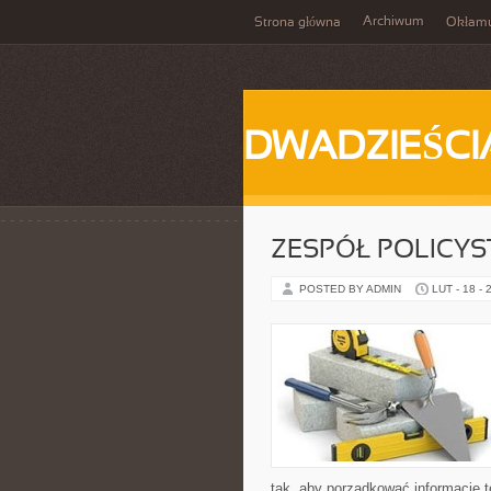
Archiwum
Strona główna
Okłam
DWADZIEŚCI
ZESPÓŁ POLICYS
POSTED BY ADMIN
LUT - 18 - 
tak, aby porządkować informacje t