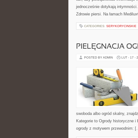
jednocześnie dotykają intymności.
Zdrowie piersi. Na łamach MediluxC
CATEGORIES:
SERYKORYCINSKIE
PIELĘGNACJA OG
POSTED BY ADMIN
LUT - 17 - 
swoboda albo ogród skalny, znajdz
Kategorie to Ogrody historyczne i
ogrody z motywem przewodnim: [