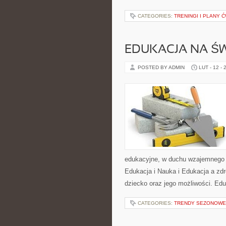
CATEGORIES:
TRENINGI I PLANY 
EDUKACJA NA ŚW
POSTED BY ADMIN
LUT - 12 - 
edukacyjne, w duchu wzajemnego s
Edukacja i Nauka i Edukacja a zd
dziecko oraz jego możliwości. Ed
CATEGORIES:
TRENDY SEZONOWE