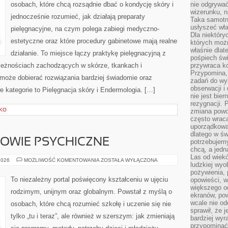
osobach, które chcą rozsądnie dbać o kondycję skóry i
nie odgrywać
wizerunku, n
jednocześnie rozumieć, jak działają preparaty
Taka samotn
usłyszeć wł
pielęgnacyjne, na czym polega zabiegi medyczno-
Dla niektóry
estetyczne oraz które procedury gabinetowe mają realne
których moż
właśnie dlat
działanie. To miejsce łączy praktykę pielęgnacyjną z
pośpiech świ
leżnościach zachodzących w skórze, tkankach i
przywraca k
Przypomina, 
 może dobierać rozwiązania bardziej świadomie oraz
zadań do wyk
obserwacji i
 kategorie to Pielęgnacja skóry i Endermologia. […]
nie jest bie
rezygnacji. 
SKO
zmiana powol
często wraca
uporządkowan
dlatego w św
OWIE PSYCHICZNE
potrzebujemy
chcą, a jedna
Las od wiek
EDUKACJA
2026
MOŻLIWOŚĆ KOMENTOWANIA
ZOSTAŁA WYŁĄCZONA
ludzkiej wyo
A
ZDROWIE
pożywienia, 
PSYCHICZNE
To niezależny portal poświęcony kształceniu w ujęciu
opowieści, w
większego od
rodzimym, unijnym oraz globalnym. Powstał z myślą o
ekranów, po
wcale nie od
osobach, które chcą rozumieć szkołę i uczenie się nie
sprawił, że 
tylko „tu i teraz”, ale również w szerszym: jak zmieniają
bardziej wyr
przypominać