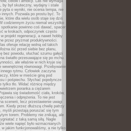
ów, celów i ambicji. Las nie wymaga
, by był skuteczny, wydajny i stale
e pyta o wyniki, nie ocenia tempa, nie
 innych. Pozwala po prostu być. To
e, które dla wielu osób staje się dziś
 W codziennym życiu niemal wszystko
: spotkanie powinno coś dawać, spacer
czyć w krokach, odpoczynek często
 w projekt regeneracji, a nawet hobby
ne przez pryzmat produktywności.
s oferuje relację wolną od takich
ożna iść przed siebie bez planu,
ię bez powodu, słuchać szumu gałęzi
 na światło przesuwające się po mchu.
ynności, ale właśnie w nich kryje się
e wewnętrznej równowagi. Przebywanie
 innego rytmu. Człowiek zaczyna
czy, które w mieście giną pod
asu i pośpiechu. Słychać pojedyncze
ie tylko tło. Widać różnicę między
owietrzem poranka a ciężarem
Pojawia się świadomość ciała, kroków,
czenia i odprężenia. To nie jest
a scenerii, lecz przestawienie uwagi
om. Kiedy przez dłuższą chwilę patrzy
ę, myśli przestają poruszać się tym
tym torem. Problemy nie znikają, ale
zygniatać z taką samą siłą. Nagle
 że wiele napięć było wzmacnianych
 w jakim funkcjonowaliśmy, a nie tylko