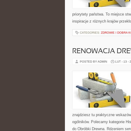
priorytety państwa. To miejsce stw
inspiracje z różnych krajów przek
CATEGORIES:
ZDROWIE I DOBRA 
RENOWACJA DR
POSTED BY ADMIN
LUT - 13 - 
znajdziesz tu praktyczne wskazó
ogólników. Polecamy kategorie Hist
do Obróbki Drewna. Rdzeniem serw