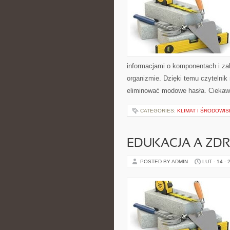
informacjami o komponentach i za
organizmie. Dzięki temu czytelnik
eliminować modowe hasła. Ciekawe
CATEGORIES:
KLIMAT I ŚRODOWI
EDUKACJA A ZDR
POSTED BY ADMIN
LUT - 14 - 