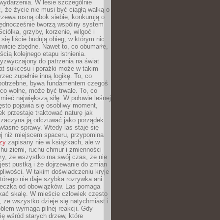
wydarzenia. W lesie szczególnie
 że życie nie musi być ciągłą walką o
zewa rosną obok siebie, konkurują o
 jednocześnie tworzą wspólny system
ciółka, grzyby, korzenie, wilgoć i
 się liście budują obieg, w którym nic
kowicie zbędne. Nawet to, co obumarłe,
ścią kolejnego etapu istnienia.
yzwyczajony do patrzenia na świat
at sukcesu i porażki może w takim
rzec zupełnie inną logikę. To, co
epotrzebne, bywa fundamentem czegoś
co wolne, może być trwałe. To, co
mieć największą siłę. W połowie leśnej
ęsto pojawia się osobliwy moment,
ek przestaje traktować naturę jak
a zaczyna ją odczuwać jako porządek
własne sprawy. Wtedy las staje się
j niż miejscem spaceru, przypomina
zy
zapisany nie w książkach, ale w
hu ziemi, ruchu chmur i zmienności
zy, że wszystko ma swój czas, że nie
jest pustką i że dojrzewanie do zmian
liwości. W takim doświadczeniu kryje
którego nie daje szybka rozrywka ani
ieczka od obowiązków. Las pomaga
kać skalę. W mieście człowiek często
 że wszystko dzieje się natychmiast i
blem wymaga pilnej reakcji. Gdy
się wśród starych drzew, które