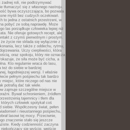
 żadnej roli, nie podtrzymywać
ie tłumaczyć się z własnego nastroju.
ość bywa oczyszczająca, bo pozwala
asne myśli bez cudzych oczekiwań.
ch to jedna z ostatnich przestrzeni, w
na pobyć ze sobą naprawdę. Może
ego las porządkuje człowieka lepiej niż
ata. Nie oferuje gotowych recept, ale
ontakt z czymś pierwotnym i prostym.
że życie nie składa się wyłącznie z
onania, lecz także z oddechu, rytmu,
 dojrzewania. Uczy cierpliwości, która
rnością, oraz spokoju, który nie oznacza
Pokazuje, że siła może być cicha, a
na. Kto regularnie wraca do lasu,
 też do siebie w bardziej
ej, łagodniejszej wersji. I właśnie
iecie pełnym pośpiechu tak bardzo
 miejsc, które niczego od nas nie
k potrafią dać tak wiele.
ów zajmuje szczególne miejsce w
braźni. Bywał schronieniem, źródłem
przestrzenią tajemnicy i tłem dla
 których człowiek spotykał coś
 siebie. Współczesny świat, pełen
wiadomień i nieustannego pośpiechu,
ebrał lasowi tej mocy. Przeciwnie,
jego znaczenie stało się jeszcze
aziste. Kiedy codzienność zaczyna
 niekończący się wyścig, wejście