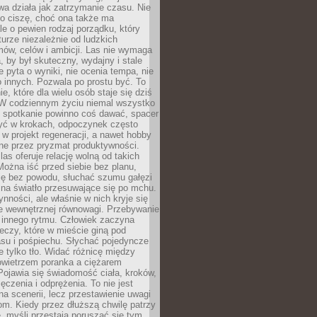
a działa jak zatrzymanie czasu. Nie
 o ciszę, choć ona także ma
le o pewien rodzaj porządku, który
aturze niezależnie od ludzkich
ów, celów i ambicji. Las nie wymaga
, by był skuteczny, wydajny i stale
e pyta o wyniki, nie ocenia tempa, nie
 innych. Pozwala po prostu być. To
e, które dla wielu osób staje się dziś
 W codziennym życiu niemal wszystko
: spotkanie powinno coś dawać, spacer
czyć w krokach, odpoczynek często
 w projekt regeneracji, a nawet hobby
ne przez pryzmat produktywności.
s oferuje relację wolną od takich
ożna iść przed siebie bez planu,
ię bez powodu, słuchać szumu gałęzi
 na światło przesuwające się po mchu.
ynności, ale właśnie w nich kryje się
e wewnętrznej równowagi. Przebywanie
 innego rytmu. Człowiek zaczyna
czy, które w mieście giną pod
asu i pośpiechu. Słychać pojedyncze
ie tylko tło. Widać różnicę między
owietrzem poranka a ciężarem
Pojawia się świadomość ciała, kroków,
czenia i odprężenia. To nie jest
a scenerii, lecz przestawienie uwagi
om. Kiedy przez dłuższą chwilę patrzy
ę, myśli przestają poruszać się tym