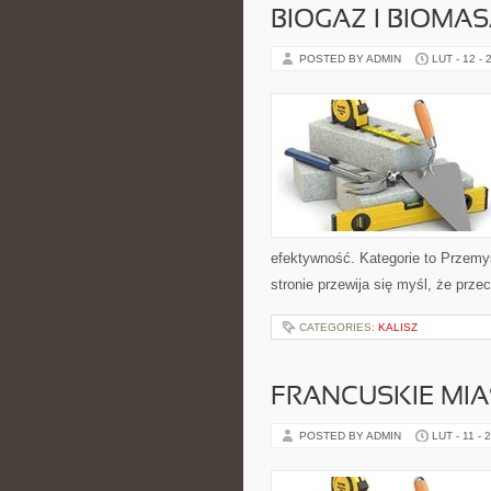
BIOGAZ I BIOMA
POSTED BY ADMIN
LUT - 12 - 
efektywność. Kategorie to Przemys
stronie przewija się myśl, że prze
CATEGORIES:
KALISZ
FRANCUSKIE MIA
POSTED BY ADMIN
LUT - 11 - 