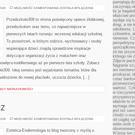
pamiętają dz
zaczynają uk
KOMUNIKACJA
2026
MOŻLIWOŚĆ KOMENTOWANIA
ZOSTAŁA WYŁĄCZONA
by je bagate
Z
DZIECKIEM
właściwe pro
Przedszkole309 to strona poświęcony opiece żłobkowej,
wydaje się k
drogi, a nie
przedszkolom oraz temu, co najważniejsze w
odrobienia. 
człowieka, a
pierwszych latach rozwoju: wczesnej edukacji szkolnej.
nerwowo. Cz
To przestrzeń, w którym rodzice, wychowawcy i osoby
perspektywy
uporządkowa
wspierające dzieci znajdą sprawdzone inspiracje
że las przy
dotyczące organizacji życia z maluchem oraz
którego nie d
Zdjęcie pach
mowlęco-toddlerowego aż po pierwsze lata szkoły. Zobacz
Nagranie szu
ani nierówno
e309. Ideą serwisu jest wyjaśnianie tematów, które dla
przekazać ob
 wdrożenie do nowej placówki, uczucia dziecka, […]
coraz bardzi
przetworzon
wartość. Czł
NICY NIERUCHOMOŚCI
w rzeczywist
przyspieszy
właśnie to o
wymaga obecn
RZ
jest też sam
chodzi o osa
ZABIEGI
2026
MOŻLIWOŚĆ KOMENTOWANIA
ZOSTAŁA WYŁĄCZONA
od ciągłej s
NA
wiele osób ży
TWARZ
obserwowany
Estetica-Endermologia to blog tworzony z myślą o
W lesie ten 