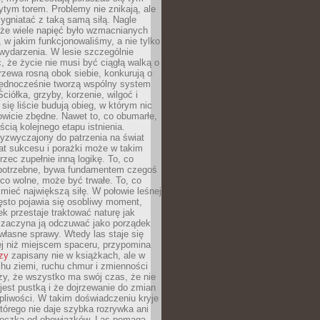
tym torem. Problemy nie znikają, ale
zygniatać z taką samą siłą. Nagle
 że wiele napięć było wzmacnianych
 w jakim funkcjonowaliśmy, a nie tylko
wydarzenia. W lesie szczególnie
 że życie nie musi być ciągłą walką o
zewa rosną obok siebie, konkurują o
 jednocześnie tworzą wspólny system
ciółka, grzyby, korzenie, wilgoć i
 się liście budują obieg, w którym nic
kowicie zbędne. Nawet to, co obumarłe,
ścią kolejnego etapu istnienia.
yzwyczajony do patrzenia na świat
at sukcesu i porażki może w takim
rzec zupełnie inną logikę. To, co
epotrzebne, bywa fundamentem czegoś
co wolne, może być trwałe. To, co
mieć największą siłę. W połowie leśnej
ęsto pojawia się osobliwy moment,
ek przestaje traktować naturę jak
a zaczyna ją odczuwać jako porządek
własne sprawy. Wtedy las staje się
j niż miejscem spaceru, przypomina
zy
zapisany nie w książkach, ale w
hu ziemi, ruchu chmur i zmienności
zy, że wszystko ma swój czas, że nie
jest pustką i że dojrzewanie do zmian
liwości. W takim doświadczeniu kryje
którego nie daje szybka rozrywka ani
ieczka od obowiązków. Las pomaga