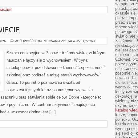
samym, zuży
przestają pr
ĆWICZEŃ
okazuje się,
przez tempo,
przez same 
mocno widać,
IECIE
przewagę. Dr
światło, ale
zależności. Ś
EDUKACJA
2026
MOŻLIWOŚĆ KOMENTOWANIA
ZOSTAŁA WYŁĄCZONA
NA
rozkładające
ŚWIECIE
nie jest cał
Szkoła edukacyjna w Popowie to środowisko, w którym
staje się czę
Człowiek prz
nauczanie łączy się z wychowaniem. Witryna
przez pryzm
szkolapopow.pl przedstawia codzienność społeczności
miejscu dost
pozornie ni
szkolnej oraz podkreśla misję starań wychowawców i
nowego. To, 
dzieci. To portret o poznawaniu świata od
ciche, może 
wędrówki cz
najwcześniejszych lat aż po następne wyzwania
kiedy człowi
dekorację, 
zacunku oraz stawiania sobie celów. Dobre kategorie to
większy niż 
rowie psychiczne. W centrum aktywności znajduje się
czymś więce
katalog wied
ukacja wczesnoszkolna jest […]
korze, zapac
pór roku. Uc
każda cisza 
wymaga cierp
się spokój, 
chwilowa uc