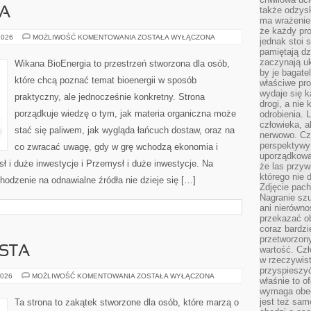
także odzys
SA
ma wrażenie,
że każdy pro
BIOGAZ
2026
MOŻLIWOŚĆ KOMENTOWANIA
ZOSTAŁA WYŁĄCZONA
jednak stoi 
I
pamiętają dz
BIOMASA
zaczynają uk
Wikana BioEnergia to przestrzeń stworzona dla osób,
by je bagate
które chcą poznać temat bioenergii w sposób
właściwe pro
wydaje się k
praktyczny, ale jednocześnie konkretny. Strona
drogi, a nie
porządkuje wiedzę o tym, jak materia organiczna może
odrobienia. 
człowieka, a
stać się paliwem, jak wygląda łańcuch dostaw, oraz na
nerwowo. Cz
perspektywy
co zwracać uwagę, gdy w grę wchodzą ekonomia i
uporządkowa
ł i duże inwestycje i Przemysł i duże inwestycje. Na
że las przy
którego nie d
chodzenie na odnawialne źródła nie dzieje się […]
Zdjęcie pach
Nagranie szu
ani nierówno
przekazać ob
coraz bardzi
przetworzon
STA
wartość. Czł
w rzeczywist
przyspieszy
FRANCUSKIE
2026
MOŻLIWOŚĆ KOMENTOWANIA
ZOSTAŁA WYŁĄCZONA
właśnie to o
MIASTA
wymaga obecn
jest też sam
Ta strona to zakątek stworzone dla osób, które marzą o