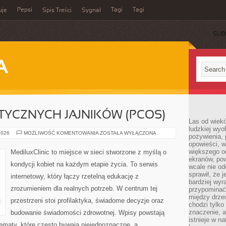
Pepsi
Tagi
Tagi
uje
Spis Treści
Sygnał
SUB
A
TYCZNYCH JAJNIKÓW (PCOS)
Las od wiek
ludzkiej wyo
ZESPÓŁ
2026
MOŻLIWOŚĆ KOMENTOWANIA
ZOSTAŁA WYŁĄCZONA
pożywienia, 
POLICYSTYCZNYCH
opowieści, w
JAJNIKÓW
(PCOS)
większego od
MediluxClinic to miejsce w sieci stworzone z myślą o
ekranów, po
kondycji kobiet na każdym etapie życia. To serwis
wcale nie od
sprawił, że 
internetowy, który łączy rzetelną edukację z
bardziej wyr
zrozumieniem dla realnych potrzeb. W centrum tej
przypominać
między drzew
przestrzeni stoi profilaktyka, świadome decyzje oraz
chodzi tylko
znaczenie, a
budowanie świadomości zdrowotnej. Wpisy powstają
istnieje w n
ematy, które często bywają niejednoznaczne, a