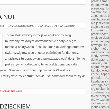
przez same 
mocno widać,
przewagę. Dr
światło, ale
zależności. Ś
A NUT
rozkładające
nie jest cał
NAUKA
2026
MOŻLIWOŚĆ KOMENTOWANIA
ZOSTAŁA WYŁĄCZONA
staje się czę
CZYTANIA
Człowiek prz
NUT
przez pryzm
To zakątek stworzyliśmy jako edukacyjny blog
miejscu dost
muzyczny, w którym doświadczenie spotyka się z
pozornie ni
nowego. To, 
radością odkrywania. Jeśli szukasz czytelnego startu w
ciche, może 
wędrówki cz
świat dźwięków albo chcesz odświeżyć fundamenty,
kiedy człowi
znajdziesz tu opracowania prowadzące od A do Z. To nie
dekorację, 
większy niż 
jest sztywny podręcznik, tylko praktyczna baza dla
czymś więce
nywać. Nowości na stronie Improwizacja Wokalna i
katalog wied
korze, zapac
i Muzyczna. W centrum serwisu są podstawy teorii muzyki:
pór roku. Uc
każda cisza 
wymaga cierp
się spokój, 
RYCZNE PREMIUM
chwilowa uc
także odzys
ma wrażenie,
że każdy pro
DZIECKIEM
jednak stoi 