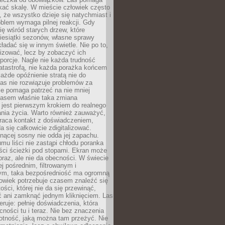
kać skalę. W mieście człowiek często
 że wszystko dzieje się natychmiast i
blem wymaga pilnej reakcji. Gdy
się wśród starych drzew, które
iesiątki sezonów, własne sprawy
ładać się w innym świetle. Nie po to,
lizować, lecz by zobaczyć ich
porcje. Nagle nie każda trudność
atastrofą, nie każda porażka końcem
 każde opóźnienie stratą nie do
Las nie rozwiązuje problemów za
le pomaga patrzeć na nie mniej
asem właśnie taka zmiana
 jest pierwszym krokiem do realnego
nia życia. Warto również zauważyć,
wraca kontakt z doświadczeniem,
a się całkowicie zdigitalizować.
nącej sosny nie odda jej zapachu.
mu liści nie zastąpi chłodu poranka
ści ścieżki pod stopami. Ekran może
raz, ale nie da obecności. W świecie
ej pośrednim, filtrowanym i
ym, taka bezpośredniość ma ogromną
owiek potrzebuje czasem znaleźć się
ości, której nie da się przewinąć,
ć ani zamknąć jednym kliknięciem. Las
feruje: pełnię doświadczenia, która
ości tu i teraz. Nie bez znaczenia
otność, jaką można tam przeżyć. Nie