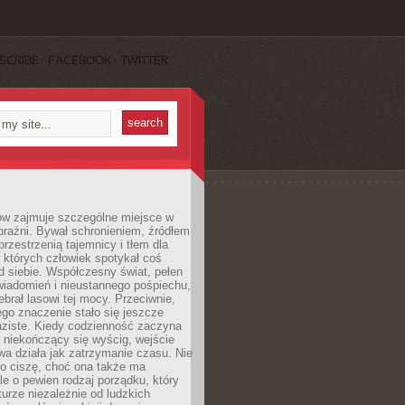
SCRIBE
FACEBOOK
TWITTER
ów zajmuje szczególne miejsce w
braźni. Bywał schronieniem, źródłem
przestrzenią tajemnicy i tłem dla
 których człowiek spotykał coś
 siebie. Współczesny świat, pełen
wiadomień i nieustannego pośpiechu,
ebrał lasowi tej mocy. Przeciwnie,
jego znaczenie stało się jeszcze
aziste. Kiedy codzienność zaczyna
 niekończący się wyścig, wejście
a działa jak zatrzymanie czasu. Nie
 o ciszę, choć ona także ma
le o pewien rodzaj porządku, który
aturze niezależnie od ludzkich