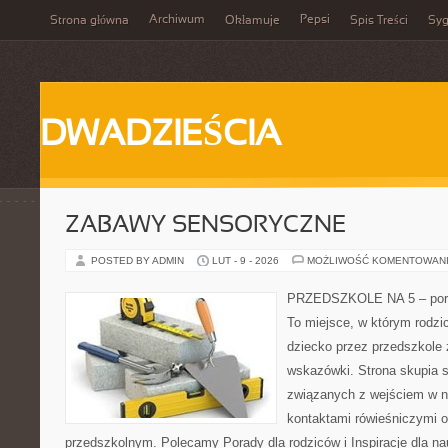
Archiwum
Pepsi
Strona główna
Okłamuje
Spis Treści
Syg
DWADZIEŚCIA
ZABAWY SENSORYCZNE
POSTED BY ADMIN
LUT - 9 - 2026
MOŻLIWOŚĆ KOMENTOWAN
PRZEDSZKOLE NA 5 – porta
To miejsce, w którym rodzi
dziecko przez przedszkole 
wskazówki. Strona skupia s
związanych z wejściem w no
kontaktami rówieśniczymi 
przedszkolnym. Polecamy Porady dla rodziców i Inspiracje dla nauc