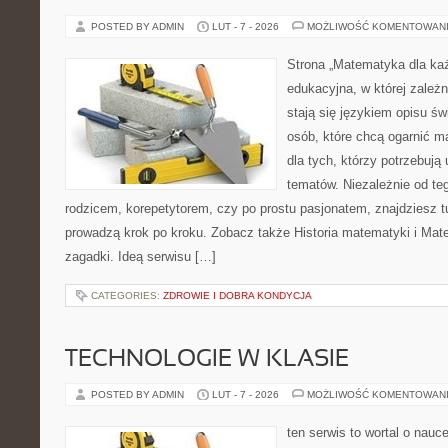
POSTED BY ADMIN
LUT - 7 - 2026
MOŻLIWOŚĆ KOMENTOWAN
Strona „Matematyka dla każ
edukacyjna, w której zależn
stają się językiem opisu świ
osób, które chcą ogarnić m
dla tych, którzy potrzebują
tematów. Niezależnie od te
rodzicem, korepetytorem, czy po prostu pasjonatem, znajdziesz tu
prowadzą krok po kroku. Zobacz także Historia matematyki i Mat
zagadki. Ideą serwisu […]
CATEGORIES:
ZDROWIE I DOBRA KONDYCJA
TECHNOLOGIE W KLASIE
POSTED BY ADMIN
LUT - 7 - 2026
MOŻLIWOŚĆ KOMENTOWAN
ten serwis to wortal o nauc