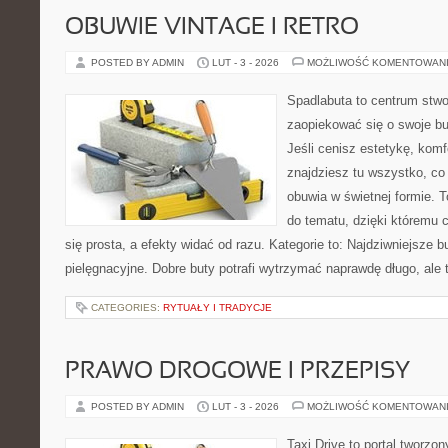
OBUWIE VINTAGE I RETRO
POSTED BY ADMIN
LUT - 3 - 2026
MOŻLIWOŚĆ KOMENTOWAN
Spadlabuta to centrum stwo
zaopiekować się o swoje b
Jeśli cenisz estetykę, komfo
znajdziesz tu wszystko, co 
obuwia w świetnej formie. 
do tematu, dzięki któremu c
się prosta, a efekty widać od razu. Kategorie to: Najdziwniejsze b
pielęgnacyjne. Dobre buty potrafi wytrzymać naprawdę długo, ale 
CATEGORIES:
RYTUAŁY I TRADYCJE
PRAWO DROGOWE I PRZEPISY
POSTED BY ADMIN
LUT - 3 - 2026
MOŻLIWOŚĆ KOMENTOWAN
Taxi Drive to portal tworzon