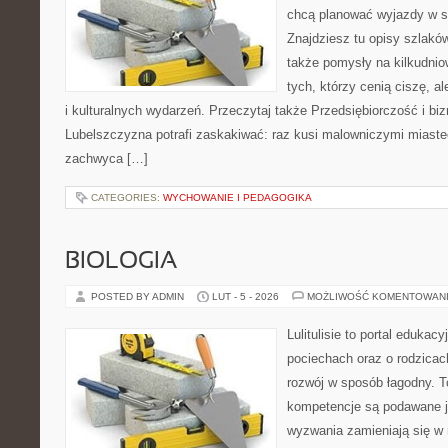
chcą planować wyjazdy w s
Znajdziesz tu opisy szlaków
także pomysły na kilkudnio
tych, którzy cenią ciszę, a
i kulturalnych wydarzeń. Przeczytaj także Przedsiębiorczość i bizne
Lubelszczyzna potrafi zaskakiwać: raz kusi malowniczymi miast
zachwyca […]
CATEGORIES:
WYCHOWANIE I PEDAGOGIKA
BIOLOGIA
POSTED BY ADMIN
LUT - 5 - 2026
MOŻLIWOŚĆ KOMENTOWAN
Lulitulisie to portal edukac
pociechach oraz o rodzica
rozwój w sposób łagodny. T
kompetencje są podawane j
wyzwania zamieniają się w 