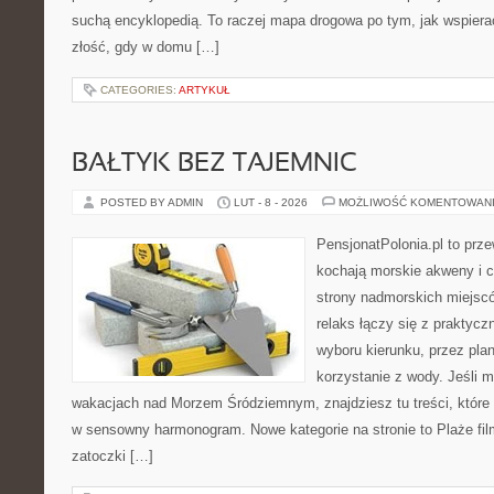
suchą encyklopedią. To raczej mapa drogowa po tym, jak wspierać
złość, gdy w domu […]
CATEGORIES:
ARTYKUŁ
BAŁTYK BEZ TAJEMNIC
POSTED BY ADMIN
LUT - 8 - 2026
MOŻLIWOŚĆ KOMENTOWAN
PensjonatPolonia.pl to prze
kochają morskie akweny i 
strony nadmorskich miejsc
relaks łączy się z prakty
wyboru kierunku, przez pla
korzystanie z wody. Jeśli 
wakacjach nad Morzem Śródziemnym, znajdziesz tu treści, któr
w sensowny harmonogram. Nowe kategorie na stronie to Plaże film
zatoczki […]