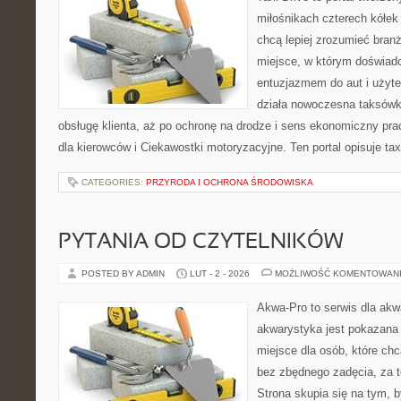
miłośnikach czterech kółek
chcą lepiej zrozumieć branż
miejsce, w którym doświadc
entuzjazmem do aut i użyte
działa nowoczesna taksówk
obsługę klienta, aż po ochronę na drodze i sens ekonomiczny pra
dla kierowców i Ciekawostki motoryzacyjne. Ten portal opisuje tax
CATEGORIES:
PRZYRODA I OCHRONA ŚRODOWISKA
PYTANIA OD CZYTELNIKÓW
POSTED BY ADMIN
LUT - 2 - 2026
MOŻLIWOŚĆ KOMENTOWAN
Akwa-Pro to serwis dla akw
akwarystyka jest pokazana 
miejsce dla osób, które ch
bez zbędnego zadęcia, za t
Strona skupia się na tym, 