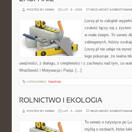
POSTED BY ADMIN
LUT - 6 - 2026
MOŻLIWOŚĆ KOMENTOWAN
Lovsy.pl to zakątek wypełn
czułość łączy się z życiem 
w małe święto. To serwis dl
zabieganych, którzy szuka
Lovsy.pl nie udaje na wyre
tego pokazuje, że realna bl
uważności, z dialogu, z cierpliwości i z zachwytu nad tym, co au
Wrażliwość i Motywacja i Pasja. […]
CATEGORIES:
THAIFUN
ROLNICTWO I EKOLOGIA
POSTED BY ADMIN
LUT - 5 - 2026
MOŻLIWOŚĆ KOMENTOWAN
To serwis o turystyce po L
myślą o osobach, które lubią