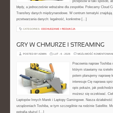
przepisów w taki sposób, a
błędy, a jednocześnie wdrażalne dla zespołów. Polecamy Cloud Co
Transfery danych międzynarodowe. W centrum tematyki znajdują s
przetwarzania danych: legalność, konkretne […]
CATEGORIES:
ODCHUDZANIE I REDUKCJA
GRY W CHMURZE I STREAMING
POSTED BY ADMIN
LUT - 6 - 2026
MOŻLIWOŚĆ KOMENTOWAN
Pracownia napraw Toshiba 
którym stawiamy na rzeteln
potem planujemy naprawę kr
interesuje Cię naprawa sprz
opis pokaże, jak podchodzi
możesz się oczekiwać. Cie
Laptopów Innych Marek i Laptopy Gamingowe. Nasza działalność 
urządzeniach Toshiba, w tym szczególnie na rodzinie Satellite. M
potrafią służyć […]