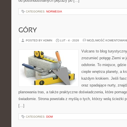
od postindustrialnych pejzaży po […]
CATEGORIES:
NORWEGIA
GÓRY
POSTED BY ADMIN
LUT - 4 - 2026
MOŻLIWOŚĆ KOMENTOWAN
Vulcans to blog turystyczny
zrozumieć potęgę Ziemi w je
odsłonie. To miejsce, gdzie 
cieple wnętrza planety, a kr
każdym krokiem. Jeśli fasc
oraz spadające nurty, znajd
planowania tras, a także praktyczne doświadczenia, które pomag
świadomie. Strona powstała z myślą o tych, którzy wolą ścieżki 
[…]
CATEGORIES:
DOM