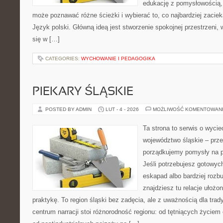
edukację z pomysłowością,
może poznawać różne ścieżki i wybierać to, co najbardziej zaciek
Język polski. Główną ideą jest stworzenie spokojnej przestrzeni,
się w […]
CATEGORIES:
WYCHOWANIE I PEDAGOGIKA
PIEKARY ŚLĄSKIE
POSTED BY ADMIN
LUT - 4 - 2026
MOŻLIWOŚĆ KOMENTOWAN
Ta strona to serwis o wyc
województwo śląskie – prze
porządkujemy pomysły na po
Jeśli potrzebujesz gotowyc
eskapad albo bardziej rozb
znajdziesz tu relacje ułożo
praktykę. To region śląski bez zadęcia, ale z uważnością dla trady
centrum narracji stoi różnorodność regionu: od tętniących życiem