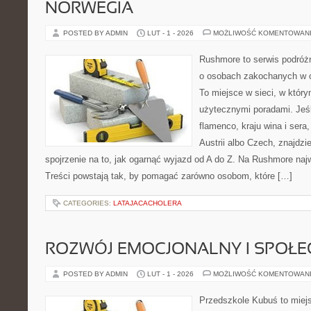
NORWEGIA
POSTED BY ADMIN
LUT - 1 - 2026
MOŻLIWOŚĆ KOMENTOWAN
Rushmore to serwis podróżn
o osobach zakochanych w 
To miejsce w sieci, w który
użytecznymi poradami. Jeśl
flamenco, kraju wina i sera
Austrii albo Czech, znajdzi
spojrzenie na to, jak ogarnąć wyjazd od A do Z. Na Rushmore najw
Treści powstają tak, by pomagać zarówno osobom, które […]
CATEGORIES:
LATAJACACHOLERA
ROZWÓJ EMOCJONALNY I SPOŁE
POSTED BY ADMIN
LUT - 1 - 2026
MOŻLIWOŚĆ KOMENTOWAN
Przedszkole Kubuś to miej