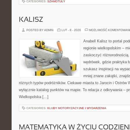
CATEGORIES:
SZAMOTUŁY
KALISZ
POSTED BY ADMIN
LUT - 8 - 2026
MOŻLIWOŚĆ KOMENTOWAN
Anabell Kalisz to portal po
regionie wielkopolskim – mie
zaskoczyć różnorodnością. 
wędrówek, gdzie praktyka łą
szukasz inspiracji na wypa
mniej znane zakątki, znajdz
różnych typów podróżników. Ciekawe miasta to Jarocin i Ostrów Wi
wyłącznie katalog punktów na mapie. To relacja z odkrywania – p
Wielkopolska […]
CATEGORIES:
KLUBY MOTORYZACYJNE I WYDARZENIA
MATEMATYKA W ŻYCIU CODZIE