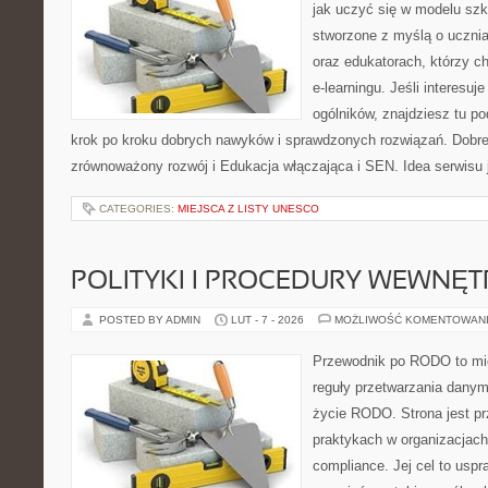
jak uczyć się w modelu szk
stworzone z myślą o uczn
oraz edukatorach, którzy 
e-learningu. Jeśli interesuj
ogólników, znajdziesz tu p
krok po kroku dobrych nawyków i sprawdzonych rozwiązań. Dobre 
zrównoważony rozwój i Edukacja włączająca i SEN. Idea serwisu 
CATEGORIES:
MIEJSCA Z LISTY UNESCO
POLITYKI I PROCEDURY WEWNĘ
POSTED BY ADMIN
LUT - 7 - 2026
MOŻLIWOŚĆ KOMENTOWAN
Przewodnik po RODO to mie
reguły przetwarzania dany
życie RODO. Strona jest p
praktykach w organizacjach
compliance. Jej cel to uspra