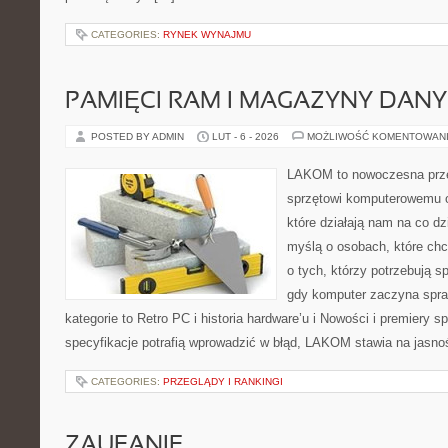
CATEGORIES:
RYNEK WYNAJMU
PAMIĘCI RAM I MAGAZYNY DAN
POSTED BY ADMIN
LUT - 6 - 2026
MOŻLIWOŚĆ KOMENTOWAN
LAKOM to nowoczesna prze
sprzętowi komputerowemu 
które działają nam na co dz
myślą o osobach, które ch
o tych, którzy potrzebują s
gdy komputer zaczyna spra
kategorie to Retro PC i historia hardware’u i Nowości i premiery 
specyfikacje potrafią wprowadzić w błąd, LAKOM stawia na jasnoś
CATEGORIES:
PRZEGLĄDY I RANKINGI
ZAUFANIE