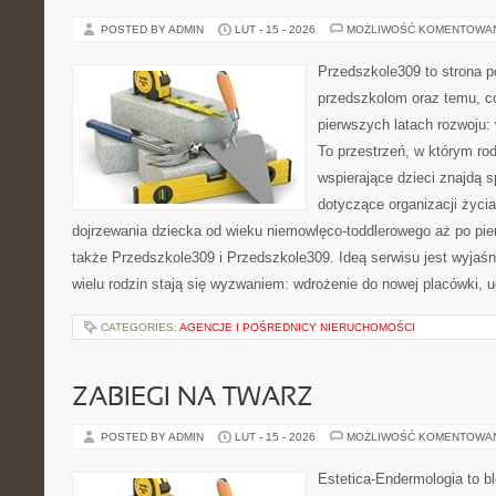
POSTED BY ADMIN
LUT - 15 - 2026
MOŻLIWOŚĆ KOMENTOWA
Przedszkole309 to strona p
przedszkolom oraz temu, c
pierwszych latach rozwoju: 
To przestrzeń, w którym r
wspierające dzieci znajdą s
dotyczące organizacji życi
dojrzewania dziecka od wieku niemowlęco-toddlerowego aż po pie
także Przedszkole309 i Przedszkole309. Ideą serwisu jest wyjaśni
wielu rodzin stają się wyzwaniem: wdrożenie do nowej placówki, 
CATEGORIES:
AGENCJE I POŚREDNICY NIERUCHOMOŚCI
ZABIEGI NA TWARZ
POSTED BY ADMIN
LUT - 15 - 2026
MOŻLIWOŚĆ KOMENTOWA
Estetica-Endermologia to b