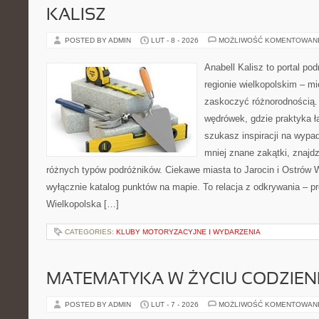
KALISZ
POSTED BY ADMIN
LUT - 8 - 2026
MOŻLIWOŚĆ KOMENTOWAN
Anabell Kalisz to portal po
regionie wielkopolskim – mie
zaskoczyć różnorodnością. 
wędrówek, gdzie praktyka łą
szukasz inspiracji na wypa
mniej znane zakątki, znajdz
różnych typów podróżników. Ciekawe miasta to Jarocin i Ostrów Wi
wyłącznie katalog punktów na mapie. To relacja z odkrywania – p
Wielkopolska […]
CATEGORIES:
KLUBY MOTORYZACYJNE I WYDARZENIA
MATEMATYKA W ŻYCIU CODZIE
POSTED BY ADMIN
LUT - 7 - 2026
MOŻLIWOŚĆ KOMENTOWAN