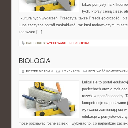
także pomysły na kilkudnio
tych, którzy cenią ciszę, a
i kulturalnych wydarzeń. Przeczytaj także Przedsiębiorczość i bizne
Lubelszczyzna potrafi zaskakiwać: raz kusi malowniczymi miast
zachwyca […]
CATEGORIES:
WYCHOWANIE I PEDAGOGIKA
BIOLOGIA
POSTED BY ADMIN
LUT - 5 - 2026
MOŻLIWOŚĆ KOMENTOWAN
Lulitulisie to portal edukac
pociechach oraz o rodzica
rozwój w sposób łagodny. T
kompetencje są podawane j
wyzwania zamieniają się w 
edukację z pomysłowością,
może poznawać różne ścieżki i wybierać to, co najbardziej zaciek