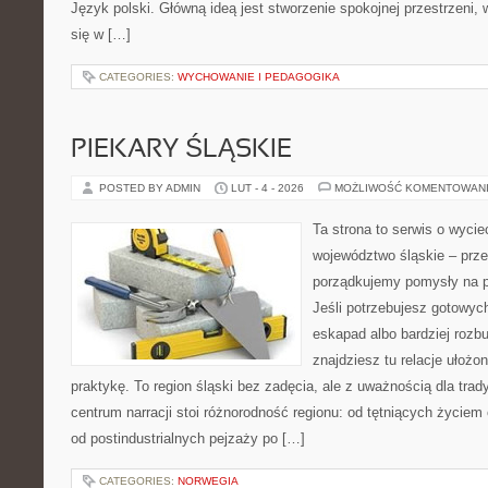
Język polski. Główną ideą jest stworzenie spokojnej przestrzeni,
się w […]
CATEGORIES:
WYCHOWANIE I PEDAGOGIKA
PIEKARY ŚLĄSKIE
POSTED BY ADMIN
LUT - 4 - 2026
MOŻLIWOŚĆ KOMENTOWAN
Ta strona to serwis o wyc
województwo śląskie – prze
porządkujemy pomysły na po
Jeśli potrzebujesz gotowyc
eskapad albo bardziej rozb
znajdziesz tu relacje ułożo
praktykę. To region śląski bez zadęcia, ale z uważnością dla trady
centrum narracji stoi różnorodność regionu: od tętniących życiem
od postindustrialnych pejzaży po […]
CATEGORIES:
NORWEGIA