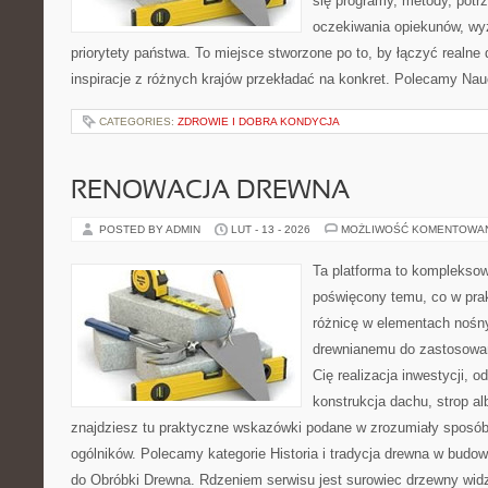
się programy, metody, potrz
oczekiwania opiekunów, w
priorytety państwa. To miejsce stworzone po to, by łączyć realne 
inspiracje z różnych krajów przekładać na konkret. Polecamy Nau
CATEGORIES:
ZDROWIE I DOBRA KONDYCJA
RENOWACJA DREWNA
POSTED BY ADMIN
LUT - 13 - 2026
MOŻLIWOŚĆ KOMENTOWA
Ta platforma to kompleksow
poświęcony temu, co w prak
różnicę w elementach nośny
drewnianemu do zastosowań 
Cię realizacja inwestycji, o
konstrukcja dachu, strop al
znajdziesz tu praktyczne wskazówki podane w zrozumiały sposó
ogólników. Polecamy kategorie Historia i tradycja drewna w budown
do Obróbki Drewna. Rdzeniem serwisu jest surowiec drzewny widz