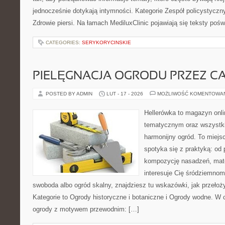
jednocześnie dotykają intymności. Kategorie Zespół policystyczn
Zdrowie piersi. Na łamach MediluxClinic pojawiają się teksty poświ
CATEGORIES:
SERYKORYCINSKIE
PIELĘGNACJA OGRODU PRZEZ C
POSTED BY ADMIN
LUT - 17 - 2026
MOŻLIWOŚĆ KOMENTOWA
Hellerówka to magazyn onl
tematycznym oraz wszystk
harmonijny ogród. To miejs
spotyka się z praktyką: od 
kompozycję nasadzeń, mate
interesuje Cię śródziemnom
swoboda albo ogród skalny, znajdziesz tu wskazówki, jak przełoży
Kategorie to Ogrody historyczne i botaniczne i Ogrody wodne. W
ogrody z motywem przewodnim: […]