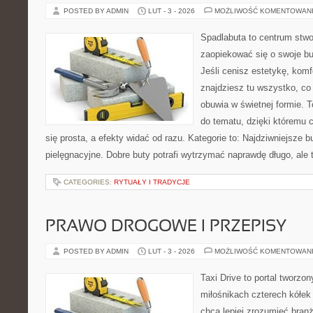
POSTED BY ADMIN
LUT - 3 - 2026
MOŻLIWOŚĆ KOMENTOWAN
Spadlabuta to centrum stwo
zaopiekować się o swoje b
Jeśli cenisz estetykę, komfo
znajdziesz tu wszystko, co 
obuwia w świetnej formie. 
do tematu, dzięki któremu c
się prosta, a efekty widać od razu. Kategorie to: Najdziwniejsze b
pielęgnacyjne. Dobre buty potrafi wytrzymać naprawdę długo, ale 
CATEGORIES:
RYTUAŁY I TRADYCJE
PRAWO DROGOWE I PRZEPISY
POSTED BY ADMIN
LUT - 3 - 2026
MOŻLIWOŚĆ KOMENTOWAN
Taxi Drive to portal tworzon
miłośnikach czterech kółek
chcą lepiej zrozumieć branż