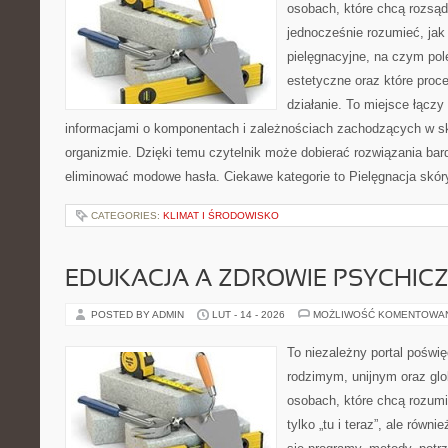
osobach, które chcą rozsąd
jednocześnie rozumieć, jak 
pielęgnacyjne, na czym po
estetyczne oraz które proc
działanie. To miejsce łączy
informacjami o komponentach i zależnościach zachodzących w sk
organizmie. Dzięki temu czytelnik może dobierać rozwiązania bar
eliminować modowe hasła. Ciekawe kategorie to Pielęgnacja skór
CATEGORIES:
KLIMAT I ŚRODOWISKO
EDUKACJA A ZDROWIE PSYCHIC
POSTED BY ADMIN
LUT - 14 - 2026
MOŻLIWOŚĆ KOMENTOWA
To niezależny portal poświę
rodzimym, unijnym oraz gl
osobach, które chcą rozumie
tylko „tu i teraz”, ale równ