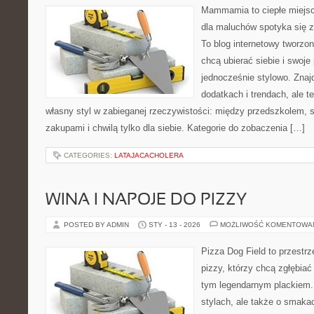
Mammamia to ciepłe miejsc
dla maluchów spotyka się z
To blog internetowy tworzon
chcą ubierać siebie i swoje
jednocześnie stylowo. Znajd
dodatkach i trendach, ale t
własny styl w zabieganej rzeczywistości: między przedszkolem, 
zakupami i chwilą tylko dla siebie. Kategorie do zobaczenia […]
CATEGORIES:
LATAJACACHOLERA
WINA I NAPOJE DO PIZZY
POSTED BY ADMIN
STY - 13 - 2026
MOŻLIWOŚĆ KOMENTOWA
Pizza Dog Field to przestr
pizzy, którzy chcą zgłębiać
tym legendarnym plackiem. 
stylach, ale także o smakac