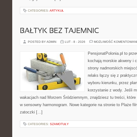
CATEGORIES:
ARTYKUŁ
BAŁTYK BEZ TAJEMNIC
POSTED BY ADMIN
LUT - 8 - 2026
MOŻLIWOŚĆ KOMENTOWAN
PensjonatPolonia.pl to prze
kochają morskie akweny i 
strony nadmorskich miejsc
relaks łączy się z prakty
wyboru kierunku, przez pla
korzystanie z wody. Jeśli 
wakacjach nad Morzem Śródziemnym, znajdziesz tu treści, któr
w sensowny harmonogram. Nowe kategorie na stronie to Plaże film
zatoczki […]
CATEGORIES:
SZAMOTUŁY