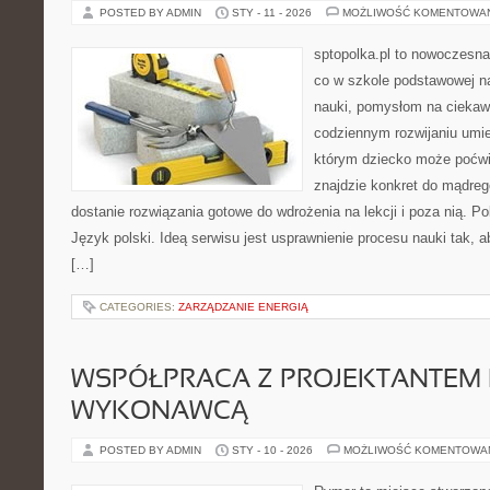
POSTED BY ADMIN
STY - 11 - 2026
MOŻLIWOŚĆ KOMENTOWA
sptopolka.pl to nowoczesna
co w szkole podstawowej na
nauki, pomysłom na ciekaw
codziennym rozwijaniu umie
którym dziecko może poćwi
znajdzie konkret do mądreg
dostanie rozwiązania gotowe do wdrożenia na lekcji i poza nią. 
Język polski. Ideą serwisu jest usprawnienie procesu nauki tak, a
[…]
CATEGORIES:
ZARZĄDZANIE ENERGIĄ
WSPÓŁPRACA Z PROJEKTANTEM 
WYKONAWCĄ
POSTED BY ADMIN
STY - 10 - 2026
MOŻLIWOŚĆ KOMENTOWA