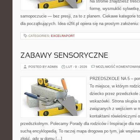
Na stronie znajdziesz treś
formę, wysmuklić sylwetkę,
samopoczucie — bez presji, za to z planem. Ciekawe kategorie to
dla początkujących. Idea o2fit.pl opiera się na prostym założeniu
CATEGORIES:
EXCELRAPORT
ZABAWY SENSORYCZNE
POSTED BY ADMIN
LUT - 9 - 2026
MOŻLIWOŚĆ KOMENTOWAN
PRZEDSZKOLE NA 5 – porta
To miejsce, w którym rodzi
dziecko przez przedszkole 
wskazówki. Strona skupia s
związanych z wejściem w no
kontaktami rówieśniczymi 
przedszkolnym. Polecamy Porady dla rodziców i Inspiracje dla nauc
suchą encyklopedią. To raczej mapa drogowa po tym, jak wspierać
złość, gdy w domu […]