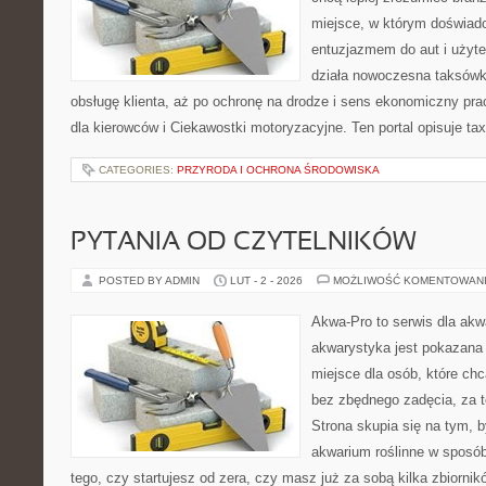
miejsce, w którym doświadc
entuzjazmem do aut i użyte
działa nowoczesna taksówk
obsługę klienta, aż po ochronę na drodze i sens ekonomiczny pra
dla kierowców i Ciekawostki motoryzacyjne. Ten portal opisuje tax
CATEGORIES:
PRZYRODA I OCHRONA ŚRODOWISKA
PYTANIA OD CZYTELNIKÓW
POSTED BY ADMIN
LUT - 2 - 2026
MOŻLIWOŚĆ KOMENTOWAN
Akwa-Pro to serwis dla akw
akwarystyka jest pokazana 
miejsce dla osób, które ch
bez zbędnego zadęcia, za t
Strona skupia się na tym, 
akwarium roślinne w sposób 
tego, czy startujesz od zera, czy masz już za sobą kilka zbiornik