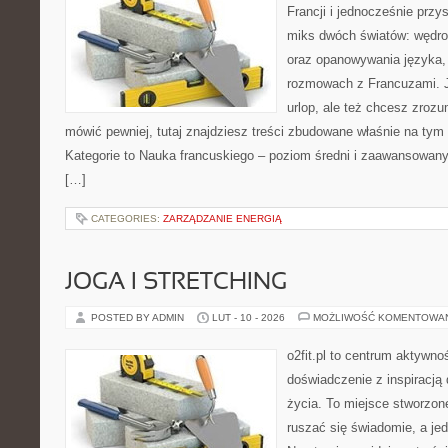
Francji i jednocześnie przy
miks dwóch światów: wędro
oraz opanowywania języka, 
rozmowach z Francuzami. 
urlop, ale też chcesz zroz
mówić pewniej, tutaj znajdziesz treści zbudowane właśnie na ty
Kategorie to Nauka francuskiego – poziom średni i zaawansowany 
[…]
CATEGORIES:
ZARZĄDZANIE ENERGIĄ
JOGA I STRETCHING
POSTED BY ADMIN
LUT - 10 - 2026
MOŻLIWOŚĆ KOMENTOWA
o2fit.pl to centrum aktywnoś
doświadczenie z inspiracją 
życia. To miejsce stworzon
ruszać się świadomie, a jed