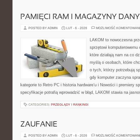
PAMIĘCI RAM I MAGAZYNY DAN
POSTED BY ADMIN
LUT - 6 - 2026
MOŻLIWOŚĆ KOMENTOWAN
LAKOM to nowoczesna prze
sprzętowi komputerowemu 
które działają nam na co dz
myślą o osobach, które ch
o tych, którzy potrzebują s
gdy komputer zaczyna spra
kategorie to Retro PC i historia hardware’u i Nowości i premiery 
specyfikacje potrafią wprowadzić w błąd, LAKOM stawia na jasnoś
CATEGORIES:
PRZEGLĄDY I RANKINGI
ZAUFANIE
POSTED BY ADMIN
LUT - 6 - 2026
MOŻLIWOŚĆ KOMENTOWAN