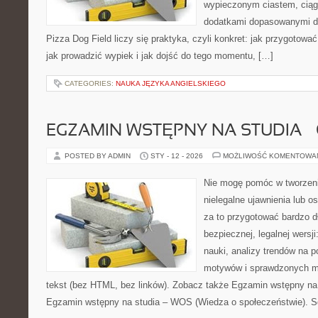
wypieczonym ciastem, ciąg
dodatkami dopasowanymi do
Pizza Dog Field liczy się praktyka, czyli konkret: jak przygotować
jak prowadzić wypiek i jak dojść do tego momentu, […]
CATEGORIES:
NAUKA JĘZYKA ANGIELSKIEGO
EGZAMIN WSTĘPNY NA STUDIA –
POSTED BY ADMIN
STY - 12 - 2026
MOŻLIWOŚĆ KOMENTOWA
Nie mogę pomóc w tworzeniu 
nielegalne ujawnienia lub 
za to przygotować bardzo d
bezpiecznej, legalnej wersj
nauki, analizy trendów na 
motywów i sprawdzonych m
tekst (bez HTML, bez linków). Zobacz także Egzamin wstępny na 
Egzamin wstępny na studia – WOS (Wiedza o społeczeństwie). Sq