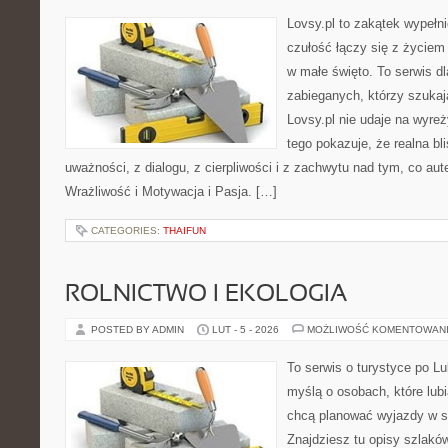
Lovsy.pl to zakątek wypełn
czułość łączy się z życiem 
w małe święto. To serwis dl
zabieganych, którzy szuka
Lovsy.pl nie udaje na wyre
tego pokazuje, że realna bl
uważności, z dialogu, z cierpliwości i z zachwytu nad tym, co au
Wrażliwość i Motywacja i Pasja. […]
CATEGORIES:
THAIFUN
ROLNICTWO I EKOLOGIA
POSTED BY ADMIN
LUT - 5 - 2026
MOŻLIWOŚĆ KOMENTOWAN
To serwis o turystyce po L
myślą o osobach, które lubią
chcą planować wyjazdy w s
Znajdziesz tu opisy szlaków