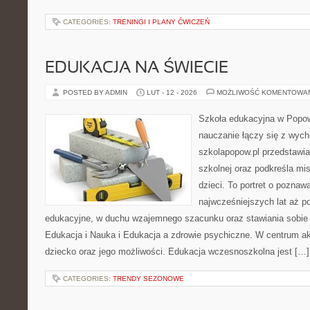
CATEGORIES:
TRENINGI I PLANY ĆWICZEŃ
EDUKACJA NA ŚWIECIE
POSTED BY ADMIN
LUT - 12 - 2026
MOŻLIWOŚĆ KOMENTOWA
Szkoła edukacyjna w Popow
nauczanie łączy się z wyc
szkolapopow.pl przedstawi
szkolnej oraz podkreśla mi
dzieci. To portret o poznaw
najwcześniejszych lat aż 
edukacyjne, w duchu wzajemnego szacunku oraz stawiania sobie c
Edukacja i Nauka i Edukacja a zdrowie psychiczne. W centrum ak
dziecko oraz jego możliwości. Edukacja wczesnoszkolna jest […]
CATEGORIES:
TRENDY SEZONOWE