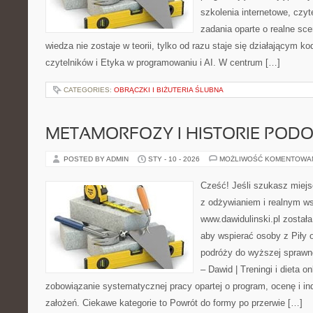
szkolenia internetowe, czyt
zadania oparte o realne sce
wiedza nie zostaje w teorii, tylko od razu staje się działającym 
czytelników i Etyka w programowaniu i AI. W centrum […]
CATEGORIES:
OBRĄCZKI I BIŻUTERIA ŚLUBNA
METAMORFOZY I HISTORIE POD
POSTED BY ADMIN
STY - 10 - 2026
MOŻLIWOŚĆ KOMENTOWA
Cześć! Jeśli szukasz miejsc
z odżywianiem i realnym ws
www.dawidulinski.pl została
aby wspierać osoby z Piły o
podróży do wyższej sprawno
– Dawid | Treningi i dieta on
zobowiązanie systematycznej pracy opartej o program, ocenę i in
założeń. Ciekawe kategorie to Powrót do formy po przerwie […]