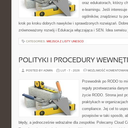
oraz edukatorach, którzy 
e-learningu. Jeśli interesuj
ogólników, znajdziesz tu p
krok po kroku dobrych nawyków i sprawdzonych rozwiązań. Dobre 
zrównoważony rozwój i Edukacja włączająca i SEN. Idea serwisu 
CATEGORIES:
MIEJSCA Z LISTY UNESCO
POLITYKI I PROCEDURY WEWNĘ
POSTED BY ADMIN
LUT - 7 - 2026
MOŻLIWOŚĆ KOMENTOWAN
Przewodnik po RODO to mie
reguły przetwarzania dany
życie RODO. Strona jest p
praktykach w organizacjach
compliance. Jej cel to uspra
przepisów w taki sposób, a
błędy, a jednocześnie wdrażalne dla zespołów. Polecamy Cloud Co