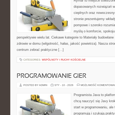
Rymar to miejsce stworzone
dopasowanych rozwiązań w
cieplnych oraz nowoczesnyc
stronie prezentujemy wkła
pompowe i szeroko rozumian
myślą o komforcie, spokoj
perspektywie wielu lat. Ciekawe kategorie to Materiały budowlane
zdrowie w domu (wilgotność, hałas, jakość powietrza). Nasza stro
centrum zebrać praktyczne […]
CATEGORIES:
WSPÓLNOTY I RUCHY KOŚCIELNE
PROGRAMOWANIE GIER
POSTED BY ADMIN
STY - 10 - 2026
MOŻLIWOŚĆ KOMENTOWA
Programista Java to platfo
chcą nauczyć się Javy krok 
start w programowaniu, ale t
programują i szukają prakt