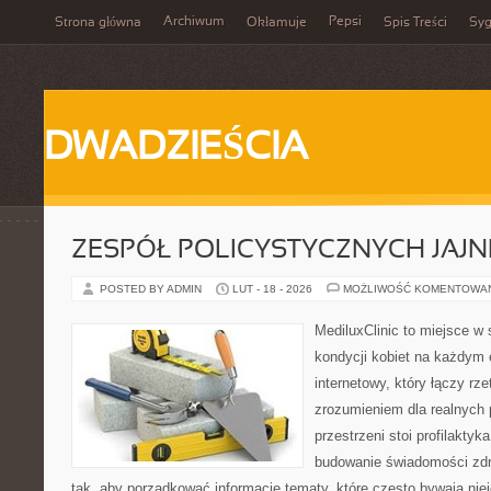
Archiwum
Pepsi
Strona główna
Okłamuje
Spis Treści
Syg
DWADZIEŚCIA
ZESPÓŁ POLICYSTYCZNYCH JAJN
POSTED BY ADMIN
LUT - 18 - 2026
MOŻLIWOŚĆ KOMENTOWA
MediluxClinic to miejsce w 
kondycji kobiet na każdym e
internetowy, który łączy rz
zrozumieniem dla realnych 
przestrzeni stoi profilakty
budowanie świadomości zdr
tak, aby porządkować informacje tematy, które często bywają nie