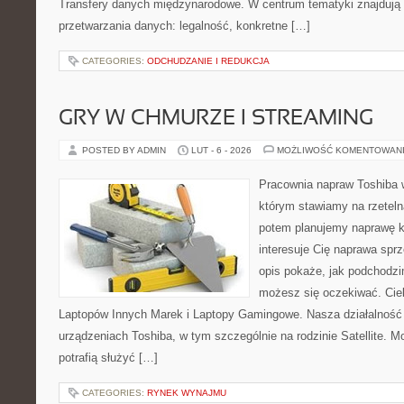
Transfery danych międzynarodowe. W centrum tematyki znajdują s
przetwarzania danych: legalność, konkretne […]
CATEGORIES:
ODCHUDZANIE I REDUKCJA
GRY W CHMURZE I STREAMING
POSTED BY ADMIN
LUT - 6 - 2026
MOŻLIWOŚĆ KOMENTOWAN
Pracownia napraw Toshiba 
którym stawiamy na rzeteln
potem planujemy naprawę kr
interesuje Cię naprawa sprz
opis pokaże, jak podchodzi
możesz się oczekiwać. Cie
Laptopów Innych Marek i Laptopy Gamingowe. Nasza działalność 
urządzeniach Toshiba, w tym szczególnie na rodzinie Satellite. M
potrafią służyć […]
CATEGORIES:
RYNEK WYNAJMU