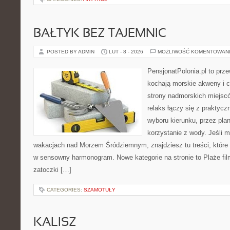
BAŁTYK BEZ TAJEMNIC
POSTED BY ADMIN
LUT - 8 - 2026
MOŻLIWOŚĆ KOMENTOWAN
PensjonatPolonia.pl to prze
kochają morskie akweny i 
strony nadmorskich miejsc
relaks łączy się z prakty
wyboru kierunku, przez pla
korzystanie z wody. Jeśli 
wakacjach nad Morzem Śródziemnym, znajdziesz tu treści, któr
w sensowny harmonogram. Nowe kategorie na stronie to Plaże film
zatoczki […]
CATEGORIES:
SZAMOTUŁY
KALISZ