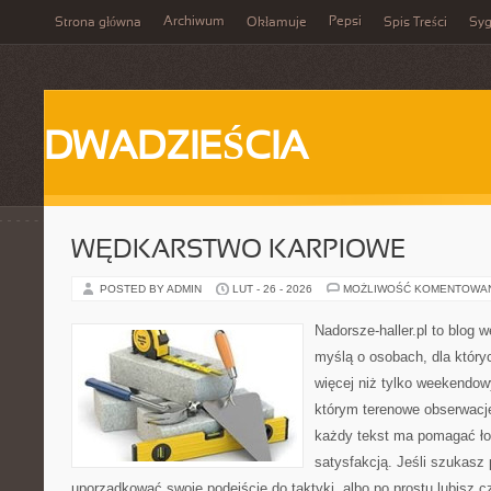
Archiwum
Pepsi
Strona główna
Okłamuje
Spis Treści
Syg
DWADZIEŚCIA
WĘDKARSTWO KARPIOWE
POSTED BY ADMIN
LUT - 26 - 2026
MOŻLIWOŚĆ KOMENTOWA
Nadorsze-haller.pl to blog w
myślą o osobach, dla któr
więcej niż tylko weekendo
którym terenowe obserwacje
każdy tekst ma pomagać łow
satysfakcją. Jeśli szukasz
uporządkować swoje podejście do taktyki, albo po prostu lubisz c