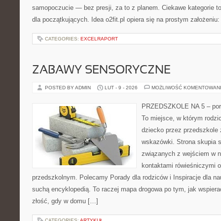
samopoczucie — bez presji, za to z planem. Ciekawe kategorie to
dla początkujących. Idea o2fit.pl opiera się na prostym założeniu
CATEGORIES:
EXCELRAPORT
ZABAWY SENSORYCZNE
POSTED BY ADMIN
LUT - 9 - 2026
MOŻLIWOŚĆ KOMENTOWAN
PRZEDSZKOLE NA 5 – porta
To miejsce, w którym rodzi
dziecko przez przedszkole 
wskazówki. Strona skupia s
związanych z wejściem w no
kontaktami rówieśniczymi 
przedszkolnym. Polecamy Porady dla rodziców i Inspiracje dla nauc
suchą encyklopedią. To raczej mapa drogowa po tym, jak wspierać
złość, gdy w domu […]
CATEGORIES:
ARTYKUŁ