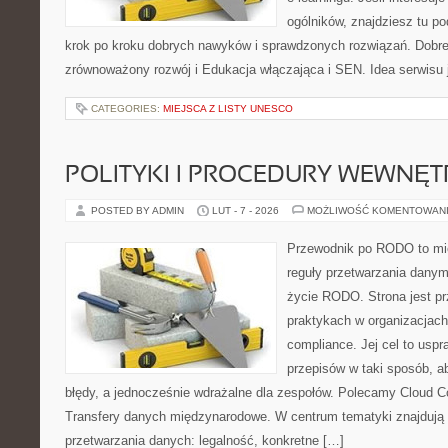
ogólników, znajdziesz tu p
krok po kroku dobrych nawyków i sprawdzonych rozwiązań. Dobre 
zrównoważony rozwój i Edukacja włączająca i SEN. Idea serwisu 
CATEGORIES:
MIEJSCA Z LISTY UNESCO
POLITYKI I PROCEDURY WEWNĘ
POSTED BY ADMIN
LUT - 7 - 2026
MOŻLIWOŚĆ KOMENTOWAN
Przewodnik po RODO to mie
reguły przetwarzania dany
życie RODO. Strona jest p
praktykach w organizacjach
compliance. Jej cel to uspra
przepisów w taki sposób, a
błędy, a jednocześnie wdrażalne dla zespołów. Polecamy Cloud Co
Transfery danych międzynarodowe. W centrum tematyki znajdują s
przetwarzania danych: legalność, konkretne […]