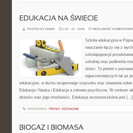
EDUKACJA NA ŚWIECIE
POSTED BY ADMIN
LUT - 12 - 2026
MOŻLIWOŚĆ KOMENTOWA
Szkoła edukacyjna w Popow
nauczanie łączy się z wyc
szkolapopow.pl przedstawi
szkolnej oraz podkreśla mi
dzieci. To portret o poznaw
najwcześniejszych lat aż 
edukacyjne, w duchu wzajemnego szacunku oraz stawiania sobie c
Edukacja i Nauka i Edukacja a zdrowie psychiczne. W centrum ak
dziecko oraz jego możliwości. Edukacja wczesnoszkolna jest […]
CATEGORIES:
TRENDY SEZONOWE
BIOGAZ I BIOMASA