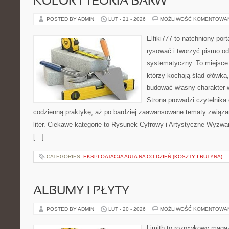
KOLOR I TEORIA BARW
POSTED BY ADMIN
LUT - 21 - 2026
MOŻLIWOŚĆ KOMENTOWA
Elfiki777 to natchniony port
rysować i tworzyć pismo o
systematyczny. To miejsce 
którzy kochają ślad ołówka,
budować własny charakter w
Strona prowadzi czytelnika
codzienną praktykę, aż po bardziej zaawansowane tematy związa
liter. Ciekawe kategorie to Rysunek Cyfrowy i Artystyczne Wyzwan
[…]
CATEGORIES:
EKSPLOATACJA AUTA NA CO DZIEŃ (KOSZTY I RUTYNA)
ALBUMY I PŁYTY
POSTED BY ADMIN
LUT - 20 - 2026
MOŻLIWOŚĆ KOMENTOWA
Limith to rozrywkowy maga