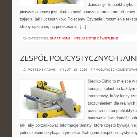
dziedzinę. To punkt styku in
pierwszoplanowa jest skuteczność nauczania oraz komfort prac
zajęcia, jak i uczestników. Polecamy Czytanie i rozumienie tekst
strony opiera się na przekonaniu, […]
CATEGORIES:
SMART HOME I INTELIGENTNE OŚWIETLENIE
ZESPÓŁ POLICYSTYCZNYCH JAJN
POSTED BY ADMIN
LUT - 18 - 2026
MOŻLIWOŚĆ KOMENTOWA
MediluxClinic to miejsce w 
kondycji kobiet na każdym e
internetowy, który łączy rz
zrozumieniem dla realnych 
przestrzeni stoi profilakty
budowanie świadomości zdr
tak, aby porządkować informacje tematy, które często bywają nie
jednocześnie dotykają intymności. Kategorie Zespół policystyczn