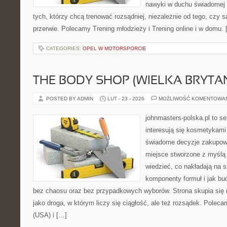
nawyki w duchu świadomej r
tych, którzy chcą trenować rozsądniej, niezależnie od tego, czy s
przerwie. Polecamy Trening młodzieży i Trening online i w domu.
CATEGORIES:
OPEL W MOTORSPORCIE
THE BODY SHOP (WIELKA BRYTAN
POSTED BY ADMIN
LUT - 23 - 2026
MOŻLIWOŚĆ KOMENTOWA
johnmasters-polska.pl to se
interesują się kosmetykami
świadome decyzje zakupowe
miejsce stworzone z myślą o
wiedzieć, co nakładają na sk
komponenty formuł i jak bu
bez chaosu oraz bez przypadkowych wyborów. Strona skupia się n
jako droga, w którym liczy się ciągłość, ale też rozsądek. Pole
(USA) i […]