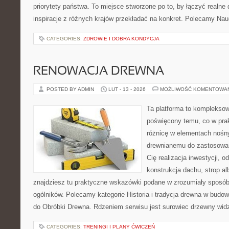
priorytety państwa. To miejsce stworzone po to, by łączyć realne 
inspiracje z różnych krajów przekładać na konkret. Polecamy Nau
CATEGORIES:
ZDROWIE I DOBRA KONDYCJA
RENOWACJA DREWNA
POSTED BY ADMIN
LUT - 13 - 2026
MOŻLIWOŚĆ KOMENTOWA
Ta platforma to kompleksow
poświęcony temu, co w prak
różnicę w elementach nośny
drewnianemu do zastosowań 
Cię realizacja inwestycji, o
konstrukcja dachu, strop al
znajdziesz tu praktyczne wskazówki podane w zrozumiały sposó
ogólników. Polecamy kategorie Historia i tradycja drewna w budown
do Obróbki Drewna. Rdzeniem serwisu jest surowiec drzewny widz
CATEGORIES:
TRENINGI I PLANY ĆWICZEŃ