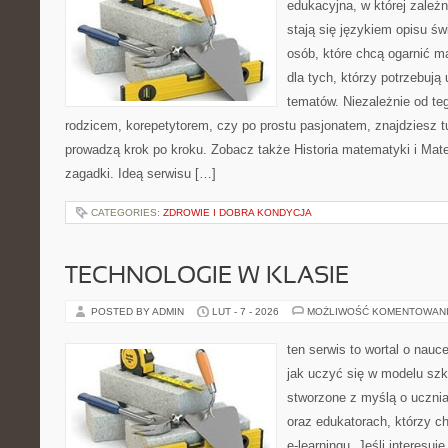
edukacyjna, w której zależn
stają się językiem opisu świ
osób, które chcą ogarnić m
dla tych, którzy potrzebują
tematów. Niezależnie od te
rodzicem, korepetytorem, czy po prostu pasjonatem, znajdziesz tu
prowadzą krok po kroku. Zobacz także Historia matematyki i Mat
zagadki. Ideą serwisu […]
CATEGORIES:
ZDROWIE I DOBRA KONDYCJA
TECHNOLOGIE W KLASIE
POSTED BY ADMIN
LUT - 7 - 2026
MOŻLIWOŚĆ KOMENTOWAN
ten serwis to wortal o nauc
jak uczyć się w modelu szk
stworzone z myślą o uczn
oraz edukatorach, którzy 
e-learningu. Jeśli interesuj