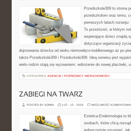
Przedszkole309 to strona p
przedszkolom oraz temu, c
pierwszych latach rozwoju: 
To przestrzeń, w którym r
wspierające dzieci znajdą s
dotyczące organizacji życi
dojrzewania dziecka od wieku niemowlęco-toddlerowego aż po pie
także Przedszkole309 i Przedszkole309. Ideą serwisu jest wyjaśni
wielu rodzin stają się wyzwaniem: wdrożenie do nowej placówki, 
CATEGORIES:
AGENCJE I POŚREDNICY NIERUCHOMOŚCI
ZABIEGI NA TWARZ
POSTED BY ADMIN
LUT - 15 - 2026
MOŻLIWOŚĆ KOMENTOWA
Estetica-Endermologia to b
osobach, które chcą rozsąd
jednocześnie rozumieć, jak 