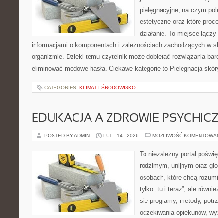
pielęgnacyjne, na czym po
estetyczne oraz które proc
działanie. To miejsce łączy
informacjami o komponentach i zależnościach zachodzących w sk
organizmie. Dzięki temu czytelnik może dobierać rozwiązania bar
eliminować modowe hasła. Ciekawe kategorie to Pielęgnacja skór
CATEGORIES:
KLIMAT I ŚRODOWISKO
EDUKACJA A ZDROWIE PSYCHIC
POSTED BY ADMIN
LUT - 14 - 2026
MOŻLIWOŚĆ KOMENTOWA
To niezależny portal poświę
rodzimym, unijnym oraz gl
osobach, które chcą rozumie
tylko „tu i teraz”, ale równ
się programy, metody, potrz
oczekiwania opiekunów, w