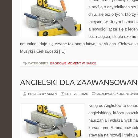
z myślą o czytelnikach sz
dniu, ale też o tych, którz
miejsce, w którym brzmienia
a nowości łączą się z lege
bez nadęcia, dzięki czemu 
naturalna i daje się czytać tak samo łatwo, jak słucha. Ciekawe ka
Muzyki i Ciekawostki […]
CATEGORIES:
EPOKOWE MOMENT W NAUCE
ANGIELSKI DLA ZAAWANSOWA
POSTED BY ADMIN
LUT - 20 - 2026
MOŻLIWOŚĆ KOMENTOWA
Kongres Anglistów to cent
angielskiego, którzy poszu
nauczania i wdrażalnych na
kursantami. Strona powstał
stawiają na rozwój i traktu