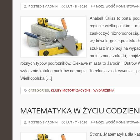
POSTED BY ADMIN
LUT - 8 - 2026
MOŻLIWOŚĆ KOMENTOWAN
Anabell Kalisz to portal po
regionie wielkopolskim – mie
zaskoczyć różnorodnością. 
wędrówek, gdzie praktyka łą
szukasz inspiracji na wypa
mniej znane zakątki, znajdz
różnych typów podróżników. Ciekawe miasta to Jarocin i Ostrów Wi
wyłącznie katalog punktów na mapie. To relacja z odkrywania – p
Wielkopolska […]
CATEGORIES:
KLUBY MOTORYZACYJNE I WYDARZENIA
MATEMATYKA W ŻYCIU CODZIE
POSTED BY ADMIN
LUT - 7 - 2026
MOŻLIWOŚĆ KOMENTOWAN
Strona „Matematyka dla każ