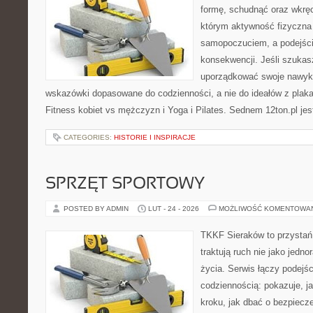
formę, schudnąć oraz wkręci
którym aktywność fizyczna
samopoczuciem, a podejście
konsekwencji. Jeśli szukas
uporządkować swoje nawyki,
wskazówki dopasowane do codzienności, a nie do ideałów z plakat
Fitness kobiet vs mężczyzn i Yoga i Pilates. Sednem 12ton.pl jes
CATEGORIES:
HISTORIE I INSPIRACJE
SPRZĘT SPORTOWY
POSTED BY ADMIN
LUT - 24 - 2026
MOŻLIWOŚĆ KOMENTOWA
TKKF Sieraków to przystań i
traktują ruch nie jako jedno
życia. Serwis łączy podejś
codziennością: pokazuje, j
kroku, jak dbać o bezpiecze