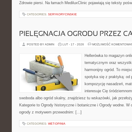
Zdrowie piersi. Na łamach MediluxClinic pojawiają się teksty poświ
CATEGORIES:
SERYKORYCINSKIE
PIELĘGNACJA OGRODU PRZEZ C
POSTED BY ADMIN
LUT - 17 - 2026
MOŻLIWOŚĆ KOMENTOWA
Hellerówka to magazyn onl
tematycznym oraz wszystk
harmonijny ogród. To miejs
spotyka się z praktyką: od 
kompozycję nasadzeń, mate
interesuje Cię śródziemnom
swoboda albo ogród skalny, znajdziesz tu wskazówki, jak przełoży
Kategorie to Ogrody historyczne i botaniczne i Ogrody wodne. W
ogrody z motywem przewodnim: […]
CATEGORIES:
WET-OPINIA