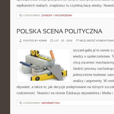
wędkarskich realiach, znajdziesz tu czytelną bazę wiedzy. Nowośc
CATEGORIES:
ZAWODY I WYDARZENIA
POLSKA SCENA POLITYCZNA
POSTED BY ADMIN
LUT - 25 - 2026
MOŻLIWOŚĆ KOMENTOWA
ryszard-galla.pl to serwis o 
wiedzy o społeczeństwie. To
chcą rozumieć mechanizmy 
śledzić procesy zachodzące
jednocześnie budować samo
analizy i argumenty. W cen
obywatel, a także to, jak decyzje podejmowane na różnych szczeb
codzienność. Nowości na stronie Edukacja obywatelska i Media i p
CATEGORIES:
INFORMATYKA