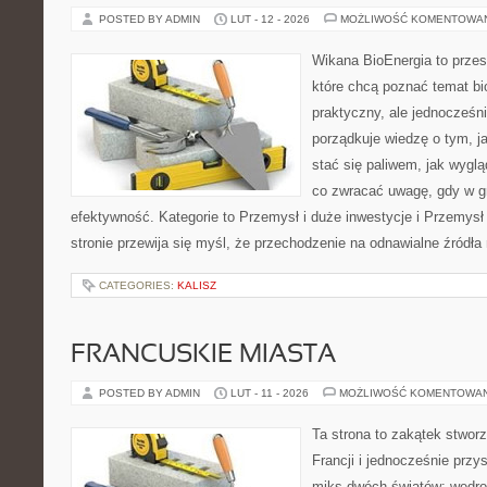
POSTED BY ADMIN
LUT - 12 - 2026
MOŻLIWOŚĆ KOMENTOWA
Wikana BioEnergia to przes
które chcą poznać temat bi
praktyczny, ale jednocześni
porządkuje wiedzę o tym, j
stać się paliwem, jak wygl
co zwracać uwagę, gdy w g
efektywność. Kategorie to Przemysł i duże inwestycje i Przemysł 
stronie przewija się myśl, że przechodzenie na odnawialne źródła 
CATEGORIES:
KALISZ
FRANCUSKIE MIASTA
POSTED BY ADMIN
LUT - 11 - 2026
MOŻLIWOŚĆ KOMENTOWA
Ta strona to zakątek stwor
Francji i jednocześnie przy
miks dwóch światów: wędro