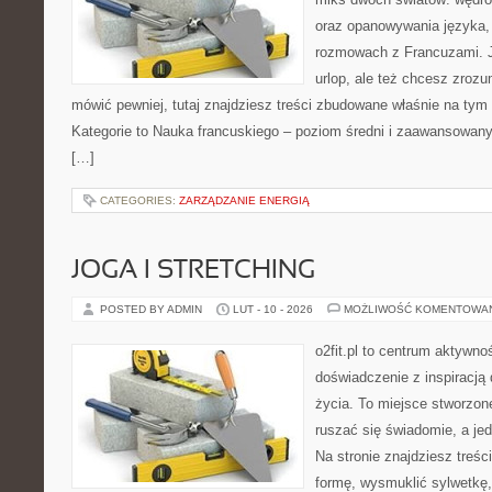
oraz opanowywania języka, 
rozmowach z Francuzami. 
urlop, ale też chcesz zroz
mówić pewniej, tutaj znajdziesz treści zbudowane właśnie na ty
Kategorie to Nauka francuskiego – poziom średni i zaawansowany 
[…]
CATEGORIES:
ZARZĄDZANIE ENERGIĄ
JOGA I STRETCHING
POSTED BY ADMIN
LUT - 10 - 2026
MOŻLIWOŚĆ KOMENTOWA
o2fit.pl to centrum aktywnoś
doświadczenie z inspiracją 
życia. To miejsce stworzon
ruszać się świadomie, a jed
Na stronie znajdziesz treś
formę, wysmuklić sylwetkę,