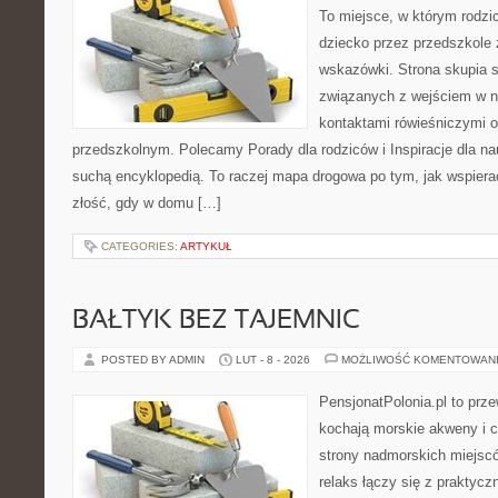
To miejsce, w którym rodzi
dziecko przez przedszkole 
wskazówki. Strona skupia s
związanych z wejściem w no
kontaktami rówieśniczymi 
przedszkolnym. Polecamy Porady dla rodziców i Inspiracje dla nauc
suchą encyklopedią. To raczej mapa drogowa po tym, jak wspierać
złość, gdy w domu […]
CATEGORIES:
ARTYKUŁ
BAŁTYK BEZ TAJEMNIC
POSTED BY ADMIN
LUT - 8 - 2026
MOŻLIWOŚĆ KOMENTOWAN
PensjonatPolonia.pl to prze
kochają morskie akweny i 
strony nadmorskich miejsc
relaks łączy się z prakty