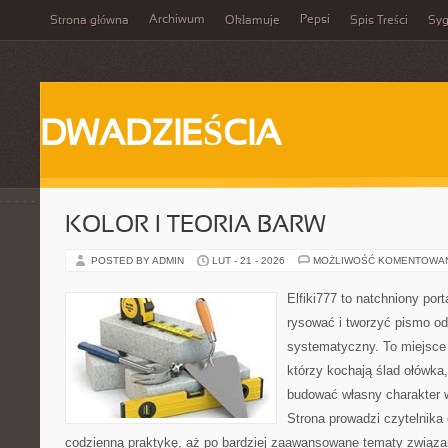
Archiwum
Pepsi
Strona główna
Okłamuje
Spis Treści
Syg
DWADZIEŚCIA
KOLOR I TEORIA BARW
POSTED BY ADMIN
LUT - 21 - 2026
MOŻLIWOŚĆ KOMENTOWA
Elfiki777 to natchniony port
rysować i tworzyć pismo o
systematyczny. To miejsce 
którzy kochają ślad ołówka,
budować własny charakter w
Strona prowadzi czytelnika
codzienną praktykę, aż po bardziej zaawansowane tematy związa