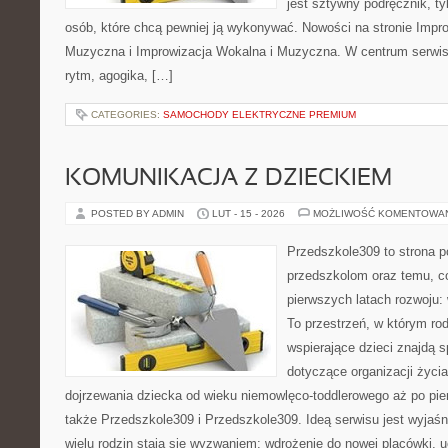
jest sztywny podręcznik, ty
osób, które chcą pewniej ją wykonywać. Nowości na stronie Impr
Muzyczna i Improwizacja Wokalna i Muzyczna. W centrum serwisu
rytm, agogika, […]
CATEGORIES:
SAMOCHODY ELEKTRYCZNE PREMIUM
KOMUNIKACJA Z DZIECKIEM
POSTED BY ADMIN
LUT - 15 - 2026
MOŻLIWOŚĆ KOMENTOWA
Przedszkole309 to strona p
przedszkolom oraz temu, c
pierwszych latach rozwoju: 
To przestrzeń, w którym r
wspierające dzieci znajdą s
dotyczące organizacji życi
dojrzewania dziecka od wieku niemowlęco-toddlerowego aż po pie
także Przedszkole309 i Przedszkole309. Ideą serwisu jest wyjaśni
wielu rodzin stają się wyzwaniem: wdrożenie do nowej placówki, 