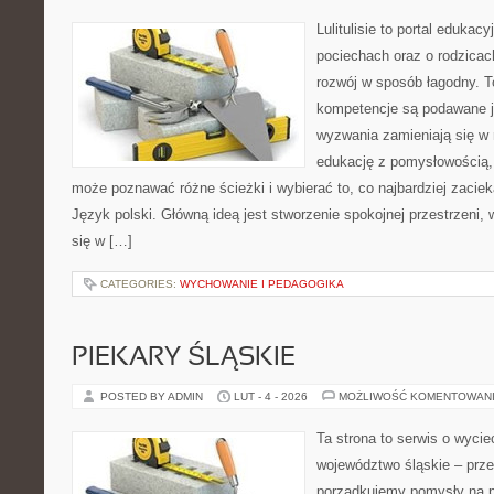
Lulitulisie to portal edukac
pociechach oraz o rodzica
rozwój w sposób łagodny. T
kompetencje są podawane j
wyzwania zamieniają się w 
edukację z pomysłowością,
może poznawać różne ścieżki i wybierać to, co najbardziej zaciek
Język polski. Główną ideą jest stworzenie spokojnej przestrzeni,
się w […]
CATEGORIES:
WYCHOWANIE I PEDAGOGIKA
PIEKARY ŚLĄSKIE
POSTED BY ADMIN
LUT - 4 - 2026
MOŻLIWOŚĆ KOMENTOWAN
Ta strona to serwis o wyc
województwo śląskie – prze
porządkujemy pomysły na po