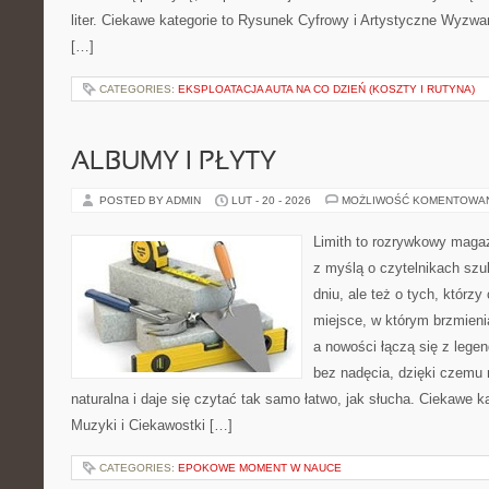
liter. Ciekawe kategorie to Rysunek Cyfrowy i Artystyczne Wyzwan
[…]
CATEGORIES:
EKSPLOATACJA AUTA NA CO DZIEŃ (KOSZTY I RUTYNA)
ALBUMY I PŁYTY
POSTED BY ADMIN
LUT - 20 - 2026
MOŻLIWOŚĆ KOMENTOWA
Limith to rozrywkowy maga
z myślą o czytelnikach sz
dniu, ale też o tych, którz
miejsce, w którym brzmienia
a nowości łączą się z lege
bez nadęcia, dzięki czemu 
naturalna i daje się czytać tak samo łatwo, jak słucha. Ciekawe ka
Muzyki i Ciekawostki […]
CATEGORIES:
EPOKOWE MOMENT W NAUCE