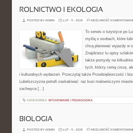
ROLNICTWO I EKOLOGIA
POSTED BY ADMIN
LUT - 5 - 2026
MOŻLIWOŚĆ KOMENTOWAN
To serwis o turystyce po L
myślą o osobach, które lubią
chcą planować wyjazdy w s
Znajdziesz tu opisy szlaków
także pomysły na kilkudnio
tych, którzy cenią ciszę, a
i kulturalnych wydarzeń. Przeczytaj także Przedsiębiorczość i bizne
Lubelszczyzna potrafi zaskakiwać: raz kusi malowniczymi miast
zachwyca […]
CATEGORIES:
WYCHOWANIE I PEDAGOGIKA
BIOLOGIA
POSTED BY ADMIN
LUT - 5 - 2026
MOŻLIWOŚĆ KOMENTOWAN