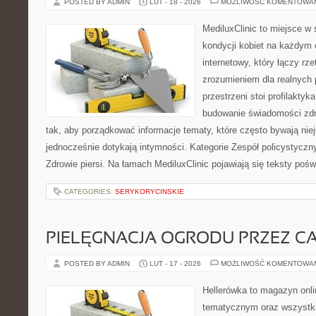
POSTED BY ADMIN
LUT - 18 - 2026
MOŻLIWOŚĆ KOMENTOWA
MediluxClinic to miejsce w 
kondycji kobiet na każdym e
internetowy, który łączy rz
zrozumieniem dla realnych 
przestrzeni stoi profilakty
budowanie świadomości zdr
tak, aby porządkować informacje tematy, które często bywają nie
jednocześnie dotykają intymności. Kategorie Zespół policystyczn
Zdrowie piersi. Na łamach MediluxClinic pojawiają się teksty poświ
CATEGORIES:
SERYKORYCINSKIE
PIELĘGNACJA OGRODU PRZEZ C
POSTED BY ADMIN
LUT - 17 - 2026
MOŻLIWOŚĆ KOMENTOWA
Hellerówka to magazyn onl
tematycznym oraz wszystk