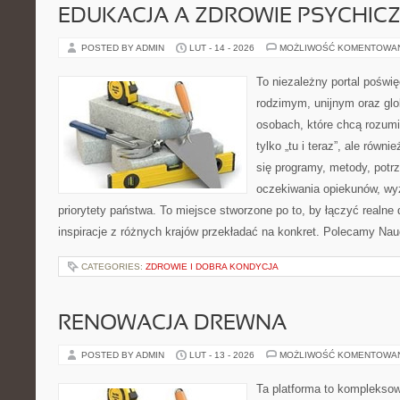
EDUKACJA A ZDROWIE PSYCHIC
POSTED BY ADMIN
LUT - 14 - 2026
MOŻLIWOŚĆ KOMENTOWA
To niezależny portal poświę
rodzimym, unijnym oraz gl
osobach, które chcą rozumie
tylko „tu i teraz”, ale równ
się programy, metody, potrz
oczekiwania opiekunów, w
priorytety państwa. To miejsce stworzone po to, by łączyć realne 
inspiracje z różnych krajów przekładać na konkret. Polecamy Nau
CATEGORIES:
ZDROWIE I DOBRA KONDYCJA
RENOWACJA DREWNA
POSTED BY ADMIN
LUT - 13 - 2026
MOŻLIWOŚĆ KOMENTOWA
Ta platforma to kompleksow