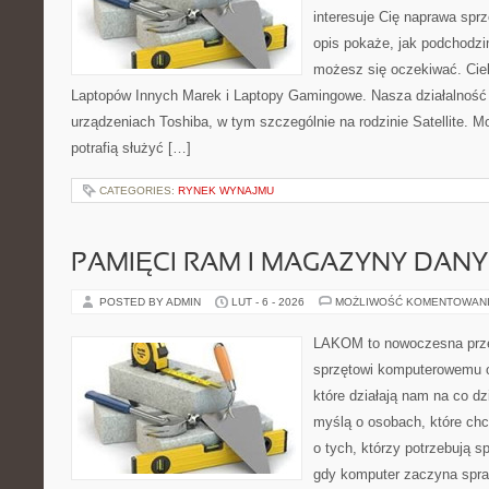
interesuje Cię naprawa sprz
opis pokaże, jak podchodzi
możesz się oczekiwać. Cie
Laptopów Innych Marek i Laptopy Gamingowe. Nasza działalność 
urządzeniach Toshiba, w tym szczególnie na rodzinie Satellite. M
potrafią służyć […]
CATEGORIES:
RYNEK WYNAJMU
PAMIĘCI RAM I MAGAZYNY DAN
POSTED BY ADMIN
LUT - 6 - 2026
MOŻLIWOŚĆ KOMENTOWAN
LAKOM to nowoczesna prze
sprzętowi komputerowemu 
które działają nam na co dz
myślą o osobach, które ch
o tych, którzy potrzebują s
gdy komputer zaczyna spra