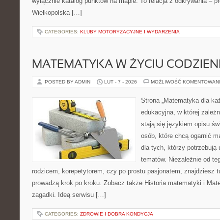
wyłącznie katalog punktów na mapie. To relacja z odkrywania – p
Wielkopolska […]
CATEGORIES:
KLUBY MOTORYZACYJNE I WYDARZENIA
MATEMATYKA W ŻYCIU CODZIE
POSTED BY ADMIN
LUT - 7 - 2026
MOŻLIWOŚĆ KOMENTOWAN
Strona „Matematyka dla każ
edukacyjna, w której zależn
stają się językiem opisu świ
osób, które chcą ogarnić m
dla tych, którzy potrzebują
tematów. Niezależnie od te
rodzicem, korepetytorem, czy po prostu pasjonatem, znajdziesz tu
prowadzą krok po kroku. Zobacz także Historia matematyki i Mat
zagadki. Ideą serwisu […]
CATEGORIES:
ZDROWIE I DOBRA KONDYCJA