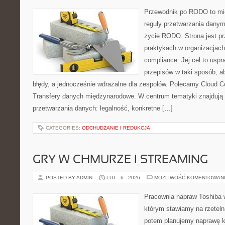
Przewodnik po RODO to mie
reguły przetwarzania dany
życie RODO. Strona jest p
praktykach w organizacjach
compliance. Jej cel to uspra
przepisów w taki sposób, a
błędy, a jednocześnie wdrażalne dla zespołów. Polecamy Cloud Co
Transfery danych międzynarodowe. W centrum tematyki znajdują s
przetwarzania danych: legalność, konkretne […]
CATEGORIES:
ODCHUDZANIE I REDUKCJA
GRY W CHMURZE I STREAMING
POSTED BY ADMIN
LUT - 6 - 2026
MOŻLIWOŚĆ KOMENTOWAN
Pracownia napraw Toshiba 
którym stawiamy na rzeteln
potem planujemy naprawę kr