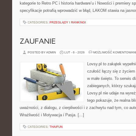
kategorie to Retro PC i historia hardware’u i Nowości i premiery 
specyfikacje potrafią wprowadzić w błąd, LAKOM stawia na jasnoś
CATEGORIES:
PRZEGLĄDY I RANKINGI
ZAUFANIE
POSTED BY ADMIN
LUT - 6 - 2026
MOŻLIWOŚĆ KOMENTOWAN
Lovsy.pl to zakątek wypełn
czułość łączy się z życiem 
w małe święto. To serwis dl
zabieganych, którzy szuka
Lovsy.pl nie udaje na wyre
tego pokazuje, że realna bl
uważności, z dialogu, z cierpliwości i z zachwytu nad tym, co au
Wrażliwość i Motywacja i Pasja. […]
CATEGORIES:
THAIFUN