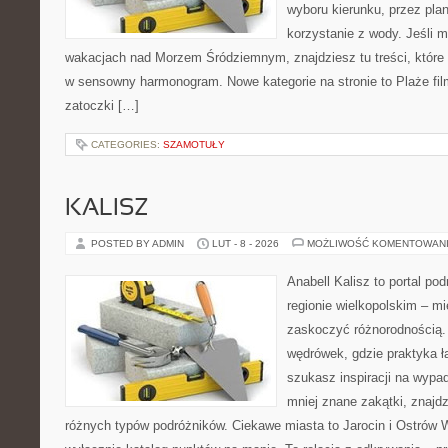
wyboru kierunku, przez pla
korzystanie z wody. Jeśli 
wakacjach nad Morzem Śródziemnym, znajdziesz tu treści, któr
w sensowny harmonogram. Nowe kategorie na stronie to Plaże film
zatoczki […]
CATEGORIES:
SZAMOTUŁY
KALISZ
POSTED BY ADMIN
LUT - 8 - 2026
MOŻLIWOŚĆ KOMENTOWAN
Anabell Kalisz to portal po
regionie wielkopolskim – mie
zaskoczyć różnorodnością. 
wędrówek, gdzie praktyka łą
szukasz inspiracji na wypa
mniej znane zakątki, znajdz
różnych typów podróżników. Ciekawe miasta to Jarocin i Ostrów Wi