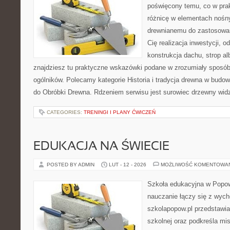
poświęcony temu, co w prak
różnicę w elementach nośny
drewnianemu do zastosowań 
Cię realizacja inwestycji, o
konstrukcja dachu, strop al
znajdziesz tu praktyczne wskazówki podane w zrozumiały sposó
ogólników. Polecamy kategorie Historia i tradycja drewna w budown
do Obróbki Drewna. Rdzeniem serwisu jest surowiec drzewny widz
CATEGORIES:
TRENINGI I PLANY ĆWICZEŃ
EDUKACJA NA ŚWIECIE
POSTED BY ADMIN
LUT - 12 - 2026
MOŻLIWOŚĆ KOMENTOWA
Szkoła edukacyjna w Popow
nauczanie łączy się z wyc
szkolapopow.pl przedstawi
szkolnej oraz podkreśla mi