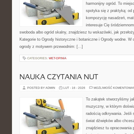
harmonijny ogród. To miejs
spotyka się z praktyką: od 
kompozycję nasadzeń, mate
interesuje Cię śródziemnom
swoboda albo ogród skalny, znajdziesz tu wskazówki, jak przełoży
Kategorie to Ogrody historyczne i botaniczne i Ogrody wodne. W
ogrody z motywem przewodnim: […]
CATEGORIES:
WET-OPINIA
NAUKA CZYTANIA NUT
POSTED BY ADMIN
LUT - 16 - 2026
MOŻLIWOŚĆ KOMENTOWA
To zakątek stworzyliśmy ja
muzyczny, w którym doświa
radością odkrywania. Jeśli
świat dźwięków albo chces
znajdziesz tu opracowania 