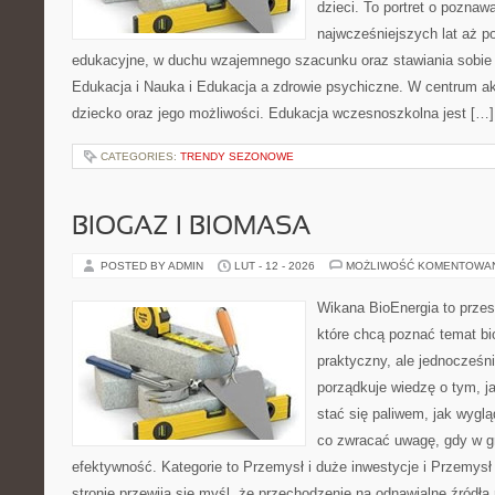
dzieci. To portret o poznaw
najwcześniejszych lat aż 
edukacyjne, w duchu wzajemnego szacunku oraz stawiania sobie c
Edukacja i Nauka i Edukacja a zdrowie psychiczne. W centrum ak
dziecko oraz jego możliwości. Edukacja wczesnoszkolna jest […]
CATEGORIES:
TRENDY SEZONOWE
BIOGAZ I BIOMASA
POSTED BY ADMIN
LUT - 12 - 2026
MOŻLIWOŚĆ KOMENTOWA
Wikana BioEnergia to przes
które chcą poznać temat bi
praktyczny, ale jednocześni
porządkuje wiedzę o tym, j
stać się paliwem, jak wygl
co zwracać uwagę, gdy w g
efektywność. Kategorie to Przemysł i duże inwestycje i Przemysł 
stronie przewija się myśl, że przechodzenie na odnawialne źródła 