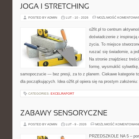
JOGA I STRETCHING
POSTED BY ADMIN
LUT - 10 - 2026
MOŻLIWOŚĆ KOMENTOWA
o2fit.pl to centrum aktywnoś
doświadczenie z inspiracją 
życia. To miejsce stworzon
ruszać się świadomie, a jed
Na stronie znajdziesz treś
formę, wysmuklić sylwetkę,
samopoczucie — bez presji, za to z planem. Ciekawe kategorie to
dla początkujących. Idea o2fit.pl opiera się na prostym założeniu
CATEGORIES:
EXCELRAPORT
ZABAWY SENSORYCZNE
POSTED BY ADMIN
LUT - 9 - 2026
MOŻLIWOŚĆ KOMENTOWAN
PRZEDSZKOLE NA 5 – porta