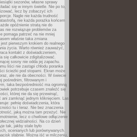
iesiątki sezonów, własne sprawy
ładać się w innym świetle. Nie po to,
lizować, lecz by zobaczyć ich
porcje. Nagle nie każda trudność
atastrofą, nie każda porażka końcem
 każde opóźnienie stratą nie do
Las nie rozwiązuje problemów za
le pomaga patrzeć na nie mniej
asem właśnie taka zmiana
 jest pierwszym krokiem do realnego
nia życia. Warto również zauważyć,
wraca kontakt z doświadczeniem,
a się całkowicie zdigitalizować.
nącej sosny nie odda jej zapachu.
mu liści nie zastąpi chłodu poranka
ści ścieżki pod stopami. Ekran może
raz, ale nie da obecności. W świecie
ej pośrednim, filtrowanym i
ym, taka bezpośredniość ma ogromną
owiek potrzebuje czasem znaleźć się
ości, której nie da się przewinąć,
ć ani zamknąć jednym kliknięciem. Las
feruje: pełnię doświadczenia, która
ości tu i teraz. Nie bez znaczenia
otność, jaką można tam przeżyć. Nie
motnienie, lecz o chwilowe odłączenie
połecznej widzialności. Na co dzień
je tak, jakby stale było
ch, ocenianych lub porównywanych.
nacisk słabnie. Można iść w milczeniu,