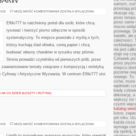
 BARW
samym, zuży
przestają pr
KOLOR
2026
MOŻLIWOŚĆ KOMENTOWANIA
ZOSTAŁA WYŁĄCZONA
okazuje się,
I
przez tempo,
TEORIA
BARW
przez same 
Elfiki777 to natchniony portal dla osób, które chcą
mocno widać,
rysować i tworzyć pismo odręczne w sposób
przewagę. Dr
światło, ale
systematyczny. To miejsce powstało z myślą o tych,
zależności. Ś
którzy kochają ślad ołówka, cenią papier i chcą
rozkładające
nie jest cał
budować własny charakter w rysunku oraz piśmie.
staje się czę
Człowiek prz
Strona prowadzi czytelnika od pierwszych prób, przez
przez pryzm
ej zaawansowane tematy związane z kompozycją i estetyką
miejscu dost
pozornie ni
ek Cyfrowy i Artystyczne Wyzwania. W centrum Elfiki777 stoi
nowego. To, 
ciche, może 
wędrówki cz
kiedy człowi
 NA CO DZIEŃ (KOSZTY I RUTYNA)
dekorację, 
większy niż 
czymś więce
katalog wied
korze, zapac
pór roku. Uc
każda cisza 
ALBUMY
2026
MOŻLIWOŚĆ KOMENTOWANIA
ZOSTAŁA WYŁĄCZONA
wymaga cierp
I
PŁYTY
się spokój, 
Limith to rozrywkowy magazyn muzyczny, który powstał
chwilowa uc