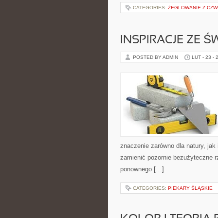
CATEGORIES:
ŻEGLOWANIE Z CZ
INSPIRACJE ZE Ś
POSTED BY ADMIN
LUT - 23 - 
znaczenie zarówno dla natury, jak i
zamienić pozornie bezużyteczne r
ponownego […]
CATEGORIES:
PIEKARY ŚLĄSKIE