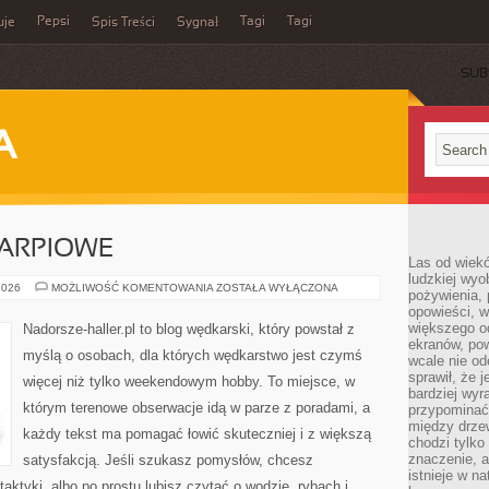
Pepsi
Tagi
Tagi
uje
Spis Treści
Sygnał
SUB
A
ARPIOWE
Las od wiek
ludzkiej wyo
WĘDKARSTWO
2026
MOŻLIWOŚĆ KOMENTOWANIA
ZOSTAŁA WYŁĄCZONA
pożywienia, 
KARPIOWE
opowieści, w
większego od
Nadorsze-haller.pl to blog wędkarski, który powstał z
ekranów, po
myślą o osobach, dla których wędkarstwo jest czymś
wcale nie od
sprawił, że 
więcej niż tylko weekendowym hobby. To miejsce, w
bardziej wyr
którym terenowe obserwacje idą w parze z poradami, a
przypominać
między drzew
każdy tekst ma pomagać łowić skuteczniej i z większą
chodzi tylko
znaczenie, a
satysfakcją. Jeśli szukasz pomysłów, chcesz
istnieje w n
ktyki, albo po prostu lubisz czytać o wodzie, rybach i