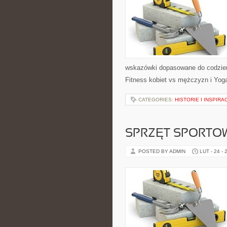
wskazówki dopasowane do codzienno
Fitness kobiet vs mężczyzn i Yoga
CATEGORIES:
HISTORIE I INSPIRA
SPRZĘT SPORTO
POSTED BY ADMIN
LUT - 24 - 