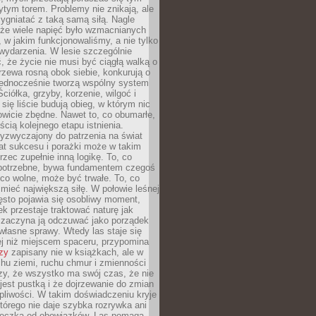
tym torem. Problemy nie znikają, ale
zygniatać z taką samą siłą. Nagle
 że wiele napięć było wzmacnianych
 w jakim funkcjonowaliśmy, a nie tylko
wydarzenia. W lesie szczególnie
 że życie nie musi być ciągłą walką o
zewa rosną obok siebie, konkurują o
 jednocześnie tworzą wspólny system
ciółka, grzyby, korzenie, wilgoć i
 się liście budują obieg, w którym nic
kowicie zbędne. Nawet to, co obumarłe,
ścią kolejnego etapu istnienia.
yzwyczajony do patrzenia na świat
at sukcesu i porażki może w takim
rzec zupełnie inną logikę. To, co
epotrzebne, bywa fundamentem czegoś
co wolne, może być trwałe. To, co
mieć największą siłę. W połowie leśnej
ęsto pojawia się osobliwy moment,
ek przestaje traktować naturę jak
a zaczyna ją odczuwać jako porządek
własne sprawy. Wtedy las staje się
j niż miejscem spaceru, przypomina
zy
zapisany nie w książkach, ale w
hu ziemi, ruchu chmur i zmienności
zy, że wszystko ma swój czas, że nie
jest pustką i że dojrzewanie do zmian
liwości. W takim doświadczeniu kryje
którego nie daje szybka rozrywka ani
ieczka od obowiązków. Las pomaga