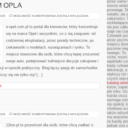
przez same 
 OPLA
mocno widać,
przewagę. Dr
światło, ale
SAM
2026
MOŻLIWOŚĆ KOMENTOWANIA
ZOSTAŁA WYŁĄCZONA
zależności. Ś
NAPRAWIAM
OPLA
rozkładające
e-opel.com.pl to portal dla kierowców, który koncentruje
nie jest cał
staje się czę
się na marce Opel i wszystkim, co z nią związane: od
Człowiek prz
przez pryzm
codziennej eksploatacji, przez porady techniczne, po
miejscu dost
ciekawostki o modelach, rozwiązaniach i rynku. To
pozornie ni
nowego. To, 
miejsce stworzone dla osób, które chcą lepiej zrozumieć
ciche, może 
swoje auto, podejmować trafniejsze decyzje zakupowe i
wędrówki cz
kiedy człowi
cji w sposób praktyczny. Blog łączy pasję do samochodów
dekorację, 
większy niż 
iczy się nie tylko styl […]
czymś więce
katalog wied
E
korze, zapac
pór roku. Uc
każda cisza 
wymaga cierp
się spokój, 
chwilowa uc
także odzys
TRENING
2026
MOŻLIWOŚĆ KOMENTOWANIA
ZOSTAŁA WYŁĄCZONA
ma wrażenie,
że każdy pro
12ton.pl to przestrzeń dla osób, które chcą zadbać o
jednak stoi 