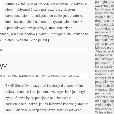
pamiętają dz
formę, schudnąć oraz wkręcić się w rower. To serwis, w
zaczynają uk
by je bagate
którym aktywność fizyczna łączy się z dobrym
właściwe pro
samopoczuciem, a podejście do celów jest oparte na
wydaje się k
drogi, a nie
konsekwencji. Jeśli szukasz motywacji albo chcesz
odrobienia. 
uporządkować swoje nawyki, tutaj znajdziesz
człowieka, a
nerwowo. Cz
ści, a nie do ideałów z plakatu. Kategorie dla każdego to
perspektywy
uporządkowa
 i Pilates. Sednem 12ton.pl jest […]
że las przy
którego nie d
CJE
Zdjęcie pach
Nagranie szu
ani nierówno
przekazać ob
WY
coraz bardzi
przetworzon
wartość. Czł
SPRZĘT
2026
MOŻLIWOŚĆ KOMENTOWANIA
ZOSTAŁA WYŁĄCZONA
w rzeczywist
SPORTOWY
przyspieszy
TKKF Sieraków to przystań inspiracji dla osób, które
właśnie to o
wymaga obecn
traktują ruch nie jako jednorazowy zryw, lecz jako styl
jest też sam
chodzi o osa
życia. Serwis łączy podejście szkoleniowe z
od ciągłej s
codziennością: pokazuje, jak budować kondycję krok po
wiele osób ży
obserwowany
kroku, jak dbać o bezpieczeństwo oraz jak rozwijać
W lesie ten 