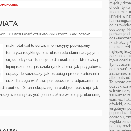
między drzew
WORONOGIEM
chodzi tylko
znaczenie, a
istnieje w n
harmonogram
WIATA
od człowieka
dostępny. Ni
porównuje do
INSPIRACJE
2026
MOŻLIWOŚĆ KOMENTOWANIA
ZOSTAŁA WYŁĄCZONA
ZE
doświadczeni
ŚWIATA
rzadkością.
makmetalik.pl to serwis informacyjny poświęcony
ma jakiś cel
najlepiej li
tematyce recyklingu oraz obrotu odpadami nadającymi
zamienia się
się do odzysku. To miejsce dla osób i firm, które chcą
bywa ocenia
Tymczasem la
lepiej rozumieć, jak działa rynek złomu, jak przygotować
oczekiwań. M
zatrzymać s
odpady do sprzedaży, jak przebiega proces sortowania
albo patrzeć
oraz dlaczego właściwe postępowanie z odpadami ma
To proste cz
odzyskiwani
 dla portfela. Strona skupia się na praktyce: pokazuje, jak
w lesie uczy
zeczy w realną korzyść, jednocześnie wspierając ekonomię
zauważać rze
warstwą hał
dźwięki, a n
wilgotnym p
popołudnia. 
oddechu, zmę
zwykła zmian
na inny pozi
się na natur