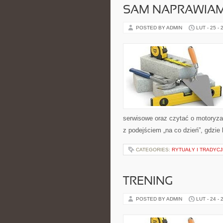
SAM NAPRAWIAM
POSTED BY ADMIN
LUT - 25 - 
serwisowe oraz czytać o motoryza
z podejściem „na co dzień”, gdzie l
CATEGORIES:
RYTUAŁY I TRADYCJ
TRENING
POSTED BY ADMIN
LUT - 24 - 