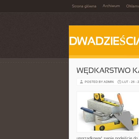
Archiwum
Strona główna
Okłam
DWADZIEŚCI
WĘDKARSTWO K
POSTED BY ADMIN
LUT - 26 - 
uporządkować swoje podejście do ta