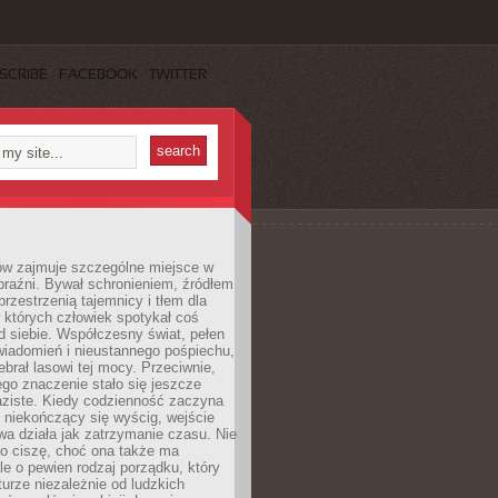
SCRIBE
FACEBOOK
TWITTER
ów zajmuje szczególne miejsce w
braźni. Bywał schronieniem, źródłem
przestrzenią tajemnicy i tłem dla
 których człowiek spotykał coś
 siebie. Współczesny świat, pełen
wiadomień i nieustannego pośpiechu,
ebrał lasowi tej mocy. Przeciwnie,
jego znaczenie stało się jeszcze
aziste. Kiedy codzienność zaczyna
 niekończący się wyścig, wejście
a działa jak zatrzymanie czasu. Nie
 o ciszę, choć ona także ma
le o pewien rodzaj porządku, który
aturze niezależnie od ludzkich