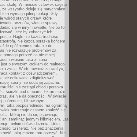
kać skalę. W mieście człowiek często
 że wszystko dzieje się natychmiast i
blem wymaga pilnej reakcji. Gdy
się wśród starych drzew, które
iesiątki sezonów, własne sprawy
ładać się w innym świetle. Nie po to,
lizować, lecz by zobaczyć ich
porcje. Nagle nie każda trudność
atastrofą, nie każda porażka końcem
 każde opóźnienie stratą nie do
Las nie rozwiązuje problemów za
le pomaga patrzeć na nie mniej
asem właśnie taka zmiana
 jest pierwszym krokiem do realnego
nia życia. Warto również zauważyć,
wraca kontakt z doświadczeniem,
a się całkowicie zdigitalizować.
nącej sosny nie odda jej zapachu.
mu liści nie zastąpi chłodu poranka
ści ścieżki pod stopami. Ekran może
raz, ale nie da obecności. W świecie
ej pośrednim, filtrowanym i
ym, taka bezpośredniość ma ogromną
owiek potrzebuje czasem znaleźć się
ości, której nie da się przewinąć,
ć ani zamknąć jednym kliknięciem. Las
feruje: pełnię doświadczenia, która
ości tu i teraz. Nie bez znaczenia
otność, jaką można tam przeżyć. Nie