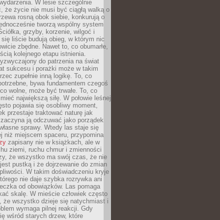
wydarzenia. W lesie szczególnie
 że życie nie musi być ciągłą walką o
zewa rosną obok siebie, konkurują o
 jednocześnie tworzą wspólny system
ciółka, grzyby, korzenie, wilgoć i
 się liście budują obieg, w którym nic
kowicie zbędne. Nawet to, co obumarłe,
ścią kolejnego etapu istnienia.
yzwyczajony do patrzenia na świat
at sukcesu i porażki może w takim
rzec zupełnie inną logikę. To, co
epotrzebne, bywa fundamentem czegoś
co wolne, może być trwałe. To, co
mieć największą siłę. W połowie leśnej
ęsto pojawia się osobliwy moment,
ek przestaje traktować naturę jak
a zaczyna ją odczuwać jako porządek
własne sprawy. Wtedy las staje się
j niż miejscem spaceru, przypomina
zy
zapisany nie w książkach, ale w
hu ziemi, ruchu chmur i zmienności
zy, że wszystko ma swój czas, że nie
jest pustką i że dojrzewanie do zmian
liwości. W takim doświadczeniu kryje
którego nie daje szybka rozrywka ani
ieczka od obowiązków. Las pomaga
kać skalę. W mieście człowiek często
 że wszystko dzieje się natychmiast i
blem wymaga pilnej reakcji. Gdy
się wśród starych drzew, które