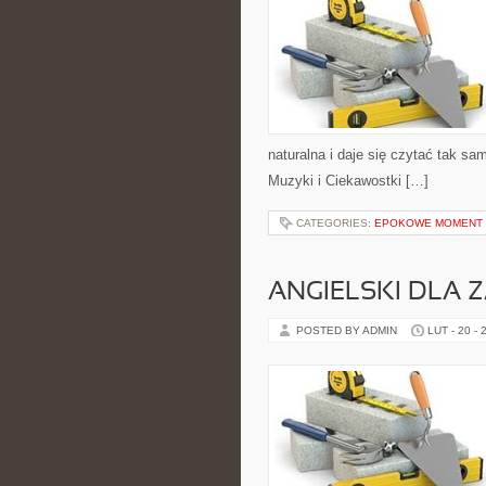
naturalna i daje się czytać tak sa
Muzyki i Ciekawostki […]
CATEGORIES:
EPOKOWE MOMENT 
ANGIELSKI DLA
POSTED BY ADMIN
LUT - 20 - 