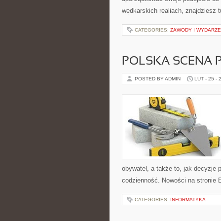
wędkarskich realiach, znajdziesz 
CATEGORIES:
ZAWODY I WYDARZE
POLSKA SCENA 
POSTED BY ADMIN
LUT - 25 - 
obywatel, a także to, jak decyzje
codzienność. Nowości na stronie E
CATEGORIES:
INFORMATYKA