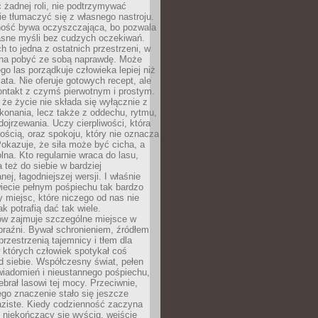
 żadnej roli, nie podtrzymywać
ie tłumaczyć się z własnego nastroju.
ość bywa oczyszczająca, bo pozwala
asne myśli bez cudzych oczekiwań.
ch to jedna z ostatnich przestrzeni, w
na pobyć ze sobą naprawdę. Może
ego las porządkuje człowieka lepiej niż
ata. Nie oferuje gotowych recept, ale
ontakt z czymś pierwotnym i prostym.
że życie nie składa się wyłącznie z
onania, lecz także z oddechu, rytmu,
 dojrzewania. Uczy cierpliwości, która
rnością, oraz spokoju, który nie oznacza
Pokazuje, że siła może być cicha, a
na. Kto regularnie wraca do lasu,
 też do siebie w bardziej
ej, łagodniejszej wersji. I właśnie
iecie pełnym pośpiechu tak bardzo
 miejsc, które niczego od nas nie
k potrafią dać tak wiele.
ów zajmuje szczególne miejsce w
braźni. Bywał schronieniem, źródłem
przestrzenią tajemnicy i tłem dla
 których człowiek spotykał coś
 siebie. Współczesny świat, pełen
wiadomień i nieustannego pośpiechu,
ebrał lasowi tej mocy. Przeciwnie,
jego znaczenie stało się jeszcze
aziste. Kiedy codzienność zaczyna
 niekończący się wyścig, wejście