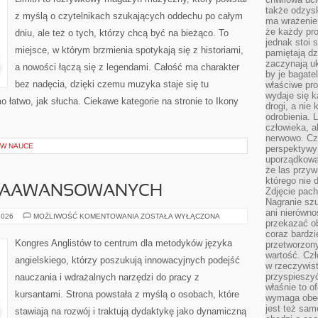
także odzys
z myślą o czytelnikach szukających oddechu po całym
ma wrażenie,
że każdy pro
dniu, ale też o tych, którzy chcą być na bieżąco. To
jednak stoi 
miejsce, w którym brzmienia spotykają się z historiami,
pamiętają dz
zaczynają uk
a nowości łączą się z legendami. Całość ma charakter
by je bagate
bez nadęcia, dzięki czemu muzyka staje się tu
właściwe pro
wydaje się k
mo łatwo, jak słucha. Ciekawe kategorie na stronie to Ikony
drogi, a nie
odrobienia. 
człowieka, a
nerwowo. Cz
W NAUCE
perspektywy
uporządkowa
że las przy
którego nie d
 ZAAWANSOWANYCH
Zdjęcie pach
Nagranie szu
ani nierówno
ANGIELSKI
2026
MOŻLIWOŚĆ KOMENTOWANIA
ZOSTAŁA WYŁĄCZONA
przekazać ob
DLA
ZAAWANSOWANYCH
coraz bardzi
Kongres Anglistów to centrum dla metodyków języka
przetworzon
wartość. Czł
angielskiego, którzy poszukują innowacyjnych podejść
w rzeczywist
przyspieszy
nauczania i wdrażalnych narzędzi do pracy z
właśnie to o
kursantami. Strona powstała z myślą o osobach, które
wymaga obecn
jest też sam
stawiają na rozwój i traktują dydaktykę jako dynamiczną