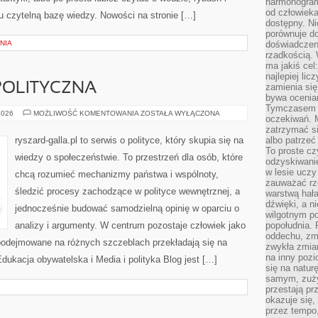
harmonogram
od człowieka
tu czytelną bazę wiedzy. Nowości na stronie […]
dostępny. Ni
porównuje do
NIA
doświadczeni
rzadkością.
ma jakiś cel
najlepiej li
POLITYCZNA
zamienia się
bywa ocenia
Tymczasem la
POLSKA
2026
MOŻLIWOŚĆ KOMENTOWANIA
ZOSTAŁA WYŁĄCZONA
oczekiwań. M
SCENA
POLITYCZNA
zatrzymać s
ryszard-galla.pl to serwis o polityce, który skupia się na
albo patrzeć
To proste cz
wiedzy o społeczeństwie. To przestrzeń dla osób, które
odzyskiwani
w lesie uczy
chcą rozumieć mechanizmy państwa i wspólnoty,
zauważać rze
śledzić procesy zachodzące w polityce wewnętrznej, a
warstwą hał
dźwięki, a n
jednocześnie budować samodzielną opinię w oparciu o
wilgotnym p
analizy i argumenty. W centrum pozostaje człowiek jako
popołudnia. 
oddechu, zmę
 podejmowane na różnych szczeblach przekładają się na
zwykła zmian
na inny pozi
dukacja obywatelska i Media i polityka Blog jest […]
się na natur
samym, zuży
przestają pr
okazuje się,
przez tempo,