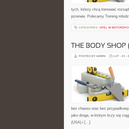
tych, którzy chcą trenować rozsądn
przerwie. Polecamy Trening młodzi
CATEGORIES:
OPEL W MOTORSPO
THE BODY SHOP 
POSTED BY ADMIN
LUT - 23 - 
bez chaosu oraz bez przypadkowyc
jako droga, w którym liczy się ci
(USA) i […]