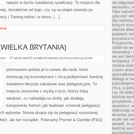
nawyki w duchu świadomej rywalizacji. To miejsce dla
nie odgrywać
wizerunku, n
iej, niezależnie od tego, czy są na etapie powrotu po
Taka samotn
usłyszeć wł
eży i Trening online i w domu. […]
Dla niektóry
których moż
RCIE
właśnie dlat
pośpiech świ
przywraca k
Przypomina, 
(WIELKA BRYTANIA)
zadań do wyk
obserwacji i
nie jest bie
THE
2026
MOŻLIWOŚĆ KOMENTOWANIA
ZOSTAŁA WYŁĄCZONA
rezygnacji. 
BODY
SHOP
zmiana powol
(WIELKA
johnmasters-polska.pl to serwis dla osób, które
często wraca
BRYTANIA)
uporządkowan
interesują się kosmetykami i chcą podejmować bardziej
dlatego w św
potrzebujemy
świadome decyzje zakupowe oraz pielęgnacyjne. To
chcą, a jedna
miejsce stworzone z myślą o tych, którzy lubią
Las od wiek
ludzkiej wyo
wiedzieć, co nakładają na skórę, jak działają
pożywienia, 
komponenty formuł i jak budować schemat pielęgnacji
opowieści, w
większego od
h wyborów. Strona skupia się na pielęgnacji rozumianej
ekranów, po
wcale nie od
ągłość, ale też rozsądek. Polecamy Procter & Gamble (P&G)
sprawił, że 
bardziej wyr
przypominać