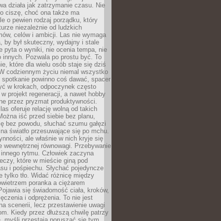
a działa jak zatrzymanie czasu. Nie
 o ciszę, choć ona także ma
le o pewien rodzaj porządku, który
aturze niezależnie od ludzkich
ów, celów i ambicji. Las nie wymaga
, by był skuteczny, wydajny i stale
e pyta o wyniki, nie ocenia tempa, nie
 innych. Pozwala po prostu być. To
e, które dla wielu osób staje się dziś
 W codziennym życiu niemal wszystko
: spotkanie powinno coś dawać, spacer
czyć w krokach, odpoczynek często
 w projekt regeneracji, a nawet hobby
ne przez pryzmat produktywności.
s oferuje relację wolną od takich
ożna iść przed siebie bez planu,
ię bez powodu, słuchać szumu gałęzi
 na światło przesuwające się po mchu.
ynności, ale właśnie w nich kryje się
e wewnętrznej równowagi. Przebywanie
 innego rytmu. Człowiek zaczyna
czy, które w mieście giną pod
asu i pośpiechu. Słychać pojedyncze
ie tylko tło. Widać różnicę między
owietrzem poranka a ciężarem
Pojawia się świadomość ciała, kroków,
czenia i odprężenia. To nie jest
a scenerii, lecz przestawienie uwagi
om. Kiedy przez dłuższą chwilę patrzy
ę, myśli przestają poruszać się tym