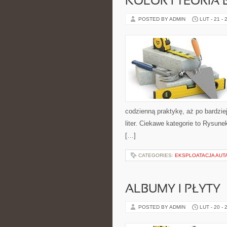
KOLOR I TEORIA
POSTED BY ADMIN
LUT - 21 - 
codzienną praktykę, aż po bardzi
liter. Ciekawe kategorie to Rysun
[…]
CATEGORIES:
EKSPLOATACJA AUTA
ALBUMY I PŁYTY
POSTED BY ADMIN
LUT - 20 - 