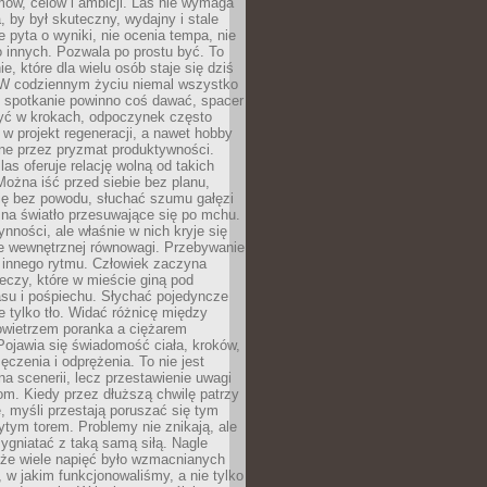
ów, celów i ambicji. Las nie wymaga
, by był skuteczny, wydajny i stale
e pyta o wyniki, nie ocenia tempa, nie
 innych. Pozwala po prostu być. To
e, które dla wielu osób staje się dziś
 W codziennym życiu niemal wszystko
: spotkanie powinno coś dawać, spacer
czyć w krokach, odpoczynek często
 w projekt regeneracji, a nawet hobby
ne przez pryzmat produktywności.
s oferuje relację wolną od takich
ożna iść przed siebie bez planu,
ię bez powodu, słuchać szumu gałęzi
 na światło przesuwające się po mchu.
ynności, ale właśnie w nich kryje się
e wewnętrznej równowagi. Przebywanie
 innego rytmu. Człowiek zaczyna
czy, które w mieście giną pod
asu i pośpiechu. Słychać pojedyncze
ie tylko tło. Widać różnicę między
owietrzem poranka a ciężarem
Pojawia się świadomość ciała, kroków,
czenia i odprężenia. To nie jest
a scenerii, lecz przestawienie uwagi
om. Kiedy przez dłuższą chwilę patrzy
ę, myśli przestają poruszać się tym
tym torem. Problemy nie znikają, ale
zygniatać z taką samą siłą. Nagle
 że wiele napięć było wzmacnianych
 w jakim funkcjonowaliśmy, a nie tylko