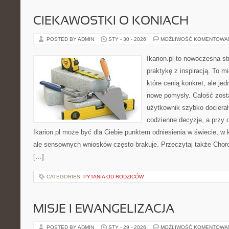
CIEKAWOSTKI O KONIACH
POSTED BY ADMIN
STY - 30 - 2026
MOŻLIWOŚĆ KOMENTOWA
Ikarion.pl to nowoczesna st
praktykę z inspiracją. To m
które cenią konkret, ale je
nowe pomysły. Całość zost
użytkownik szybko docierał
codzienne decyzje, a przy o
Ikarion.pl może być dla Ciebie punktem odniesienia w świecie, w k
ale sensownych wniosków często brakuje. Przeczytaj także Chorob
[…]
CATEGORIES:
PYTANIA OD RODZICÓW
MISJE I EWANGELIZACJA
POSTED BY ADMIN
STY - 29 - 2026
MOŻLIWOŚĆ KOMENTOWA