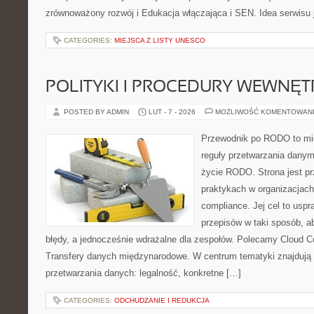
zrównoważony rozwój i Edukacja włączająca i SEN. Idea serwisu 
CATEGORIES:
MIEJSCA Z LISTY UNESCO
POLITYKI I PROCEDURY WEWNĘ
POSTED BY ADMIN
LUT - 7 - 2026
MOŻLIWOŚĆ KOMENTOWAN
Przewodnik po RODO to mie
reguły przetwarzania dany
życie RODO. Strona jest p
praktykach w organizacjach
compliance. Jej cel to uspra
przepisów w taki sposób, a
błędy, a jednocześnie wdrażalne dla zespołów. Polecamy Cloud Co
Transfery danych międzynarodowe. W centrum tematyki znajdują s
przetwarzania danych: legalność, konkretne […]
CATEGORIES:
ODCHUDZANIE I REDUKCJA