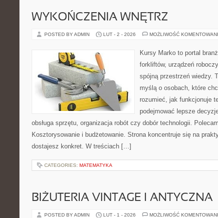
WYKOŃCZENIA WNĘTRZ
POSTED BY ADMIN
LUT - 2 - 2026
MOŻLIWOŚĆ KOMENTOWAN
Kursy Marko to portal branż
forkliftów, urządzeń robocz
spójną przestrzeń wiedzy. 
myślą o osobach, które chc
rozumieć, jak funkcjonuje te
podejmować lepsze decyzje
obsługa sprzętu, organizacja robót czy dobór technologii. Poleca
Kosztorysowanie i budżetowanie. Strona koncentruje się na prakt
dostajesz konkret. W treściach […]
CATEGORIES:
MATEMATYKA
BIŻUTERIA VINTAGE I ANTYCZNA
POSTED BY ADMIN
LUT - 1 - 2026
MOŻLIWOŚĆ KOMENTOWAN