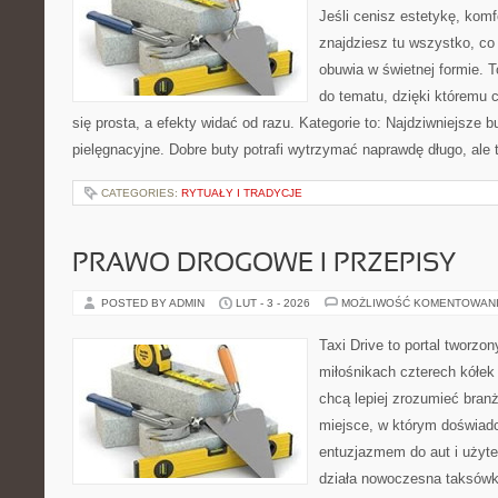
Jeśli cenisz estetykę, komfo
znajdziesz tu wszystko, co 
obuwia w świetnej formie. 
do tematu, dzięki któremu c
się prosta, a efekty widać od razu. Kategorie to: Najdziwniejsze b
pielęgnacyjne. Dobre buty potrafi wytrzymać naprawdę długo, ale 
CATEGORIES:
RYTUAŁY I TRADYCJE
PRAWO DROGOWE I PRZEPISY
POSTED BY ADMIN
LUT - 3 - 2026
MOŻLIWOŚĆ KOMENTOWAN
Taxi Drive to portal tworzon
miłośnikach czterech kółek
chcą lepiej zrozumieć branż
miejsce, w którym doświadc
entuzjazmem do aut i użyte
działa nowoczesna taksówk