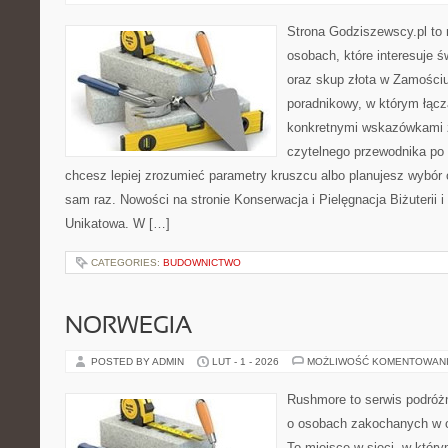
Strona Godziszewscy.pl to 
osobach, które interesuje ś
oraz skup złota w Zamościu 
poradnikowy, w którym łączą
konkretnymi wskazówkami 
czytelnego przewodnika po 
chcesz lepiej zrozumieć parametry kruszcu albo planujesz wybór 
sam raz. Nowości na stronie Konserwacja i Pielęgnacja Biżuterii i 
Unikatowa. W […]
CATEGORIES:
BUDOWNICTWO
NORWEGIA
POSTED BY ADMIN
LUT - 1 - 2026
MOŻLIWOŚĆ KOMENTOWAN
Rushmore to serwis podróżn
o osobach zakochanych w 
To miejsce w sieci, w który