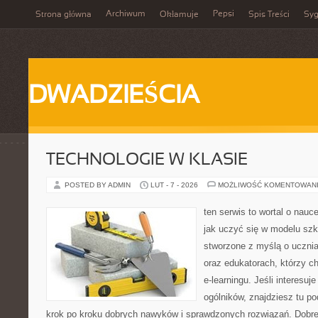
Archiwum
Pepsi
Strona główna
Okłamuje
Spis Treści
Syg
DWADZIEŚCIA
TECHNOLOGIE W KLASIE
POSTED BY ADMIN
LUT - 7 - 2026
MOŻLIWOŚĆ KOMENTOWAN
ten serwis to wortal o nauc
jak uczyć się w modelu szk
stworzone z myślą o uczn
oraz edukatorach, którzy 
e-learningu. Jeśli interesuj
ogólników, znajdziesz tu p
krok po kroku dobrych nawyków i sprawdzonych rozwiązań. Dobre 