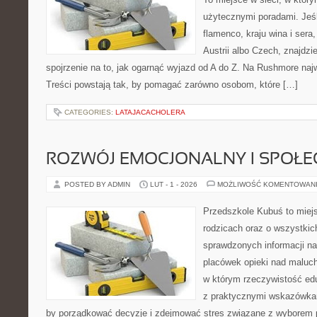
użytecznymi poradami. Jeśl
flamenco, kraju wina i sera
Austrii albo Czech, znajdzi
spojrzenie na to, jak ogarnąć wyjazd od A do Z. Na Rushmore najw
Treści powstają tak, by pomagać zarówno osobom, które […]
CATEGORIES:
LATAJACACHOLERA
ROZWÓJ EMOCJONALNY I SPOŁE
POSTED BY ADMIN
LUT - 1 - 2026
MOŻLIWOŚĆ KOMENTOWAN
Przedszkole Kubuś to miej
rodzicach oraz o wszystkic
sprawdzonych informacji na
placówek opieki nad maluch
w którym rzeczywistość edu
z praktycznymi wskazówkam
by porządkować decyzje i zdejmować stres związane z wyborem 