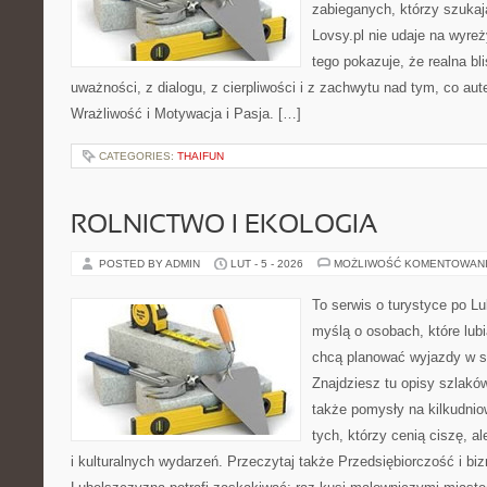
zabieganych, którzy szuka
Lovsy.pl nie udaje na wyre
tego pokazuje, że realna bl
uważności, z dialogu, z cierpliwości i z zachwytu nad tym, co au
Wrażliwość i Motywacja i Pasja. […]
CATEGORIES:
THAIFUN
ROLNICTWO I EKOLOGIA
POSTED BY ADMIN
LUT - 5 - 2026
MOŻLIWOŚĆ KOMENTOWAN
To serwis o turystyce po L
myślą o osobach, które lubią
chcą planować wyjazdy w s
Znajdziesz tu opisy szlaków
także pomysły na kilkudnio
tych, którzy cenią ciszę, a
i kulturalnych wydarzeń. Przeczytaj także Przedsiębiorczość i bizne