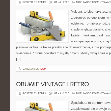
POSTED BY ADMIN
LUT - 4 - 2026
MOŻLIWOŚĆ KOMENTOWAN
Vulcans to blog turystyczny
zrozumieć potęgę Ziemi w je
odsłonie. To miejsce, gdzie 
cieple wnętrza planety, a kr
każdym krokiem. Jeśli fasc
oraz spadające nurty, znajd
planowania tras, a także praktyczne doświadczenia, które pomag
świadomie. Strona powstała z myślą o tych, którzy wolą ścieżki 
[…]
CATEGORIES:
DOM
OBUWIE VINTAGE I RETRO
POSTED BY ADMIN
LUT - 3 - 2026
MOŻLIWOŚĆ KOMENTOWAN
Spadlabuta to centrum stwo
zaopiekować się o swoje b