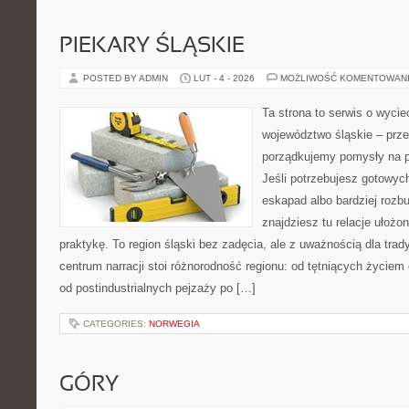
PIEKARY ŚLĄSKIE
POSTED BY ADMIN
LUT - 4 - 2026
MOŻLIWOŚĆ KOMENTOWAN
Ta strona to serwis o wyc
województwo śląskie – prze
porządkujemy pomysły na po
Jeśli potrzebujesz gotowyc
eskapad albo bardziej rozb
znajdziesz tu relacje ułożo
praktykę. To region śląski bez zadęcia, ale z uważnością dla trady
centrum narracji stoi różnorodność regionu: od tętniących życiem
od postindustrialnych pejzaży po […]
CATEGORIES:
NORWEGIA
GÓRY