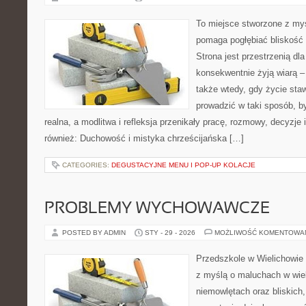
To miejsce stworzone z myś
pomaga pogłębiać bliskość
Strona jest przestrzenią dla
konsekwentnie żyją wiarą – 
także wtedy, gdy życie staw
prowadzić w taki sposób, b
realna, a modlitwa i refleksja przenikały pracę, rozmowy, decyzje 
również: Duchowość i mistyka chrześcijańska […]
CATEGORIES:
DEGUSTACYJNE MENU I POP-UP KOLACJE
PROBLEMY WYCHOWAWCZE
POSTED BY ADMIN
STY - 29 - 2026
MOŻLIWOŚĆ KOMENTOWA
Przedszkole w Wielichowie 
z myślą o maluchach w wie
niemowlętach oraz bliskich