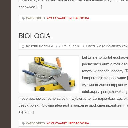
Lubelszczyzna potrafi zaskakiwać: raz kusi malowniczymi miast
zachwyca […]
CATEGORIES:
WYCHOWANIE I PEDAGOGIKA
BIOLOGIA
POSTED BY ADMIN
LUT - 5 - 2026
MOŻLIWOŚĆ KOMENTOWAN
Lulitulisie to portal edukac
pociechach oraz o rodzica
rozwój w sposób łagodny. T
kompetencje są podawane j
wyzwania zamieniają się w 
edukację z pomysłowością,
może poznawać różne ścieżki i wybierać to, co najbardziej zaciek
Język polski. Główną ideą jest stworzenie spokojnej przestrzeni,
się w […]
CATEGORIES:
WYCHOWANIE I PEDAGOGIKA