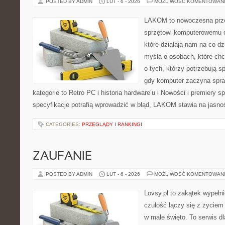
POSTED BY ADMIN
LUT - 6 - 2026
MOŻLIWOŚĆ KOMENTOWAN
LAKOM to nowoczesna prze
sprzętowi komputerowemu 
które działają nam na co dz
myślą o osobach, które ch
o tych, którzy potrzebują s
gdy komputer zaczyna spra
kategorie to Retro PC i historia hardware’u i Nowości i premiery 
specyfikacje potrafią wprowadzić w błąd, LAKOM stawia na jasnoś
CATEGORIES:
PRZEGLĄDY I RANKINGI
ZAUFANIE
POSTED BY ADMIN
LUT - 6 - 2026
MOŻLIWOŚĆ KOMENTOWAN
Lovsy.pl to zakątek wypełn
czułość łączy się z życiem 
w małe święto. To serwis dl