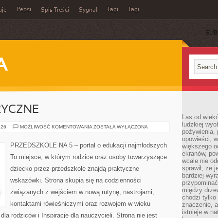
Pepsi
Tagi
Tagi
uje
Spis Treści
Sygnał
SUB
A
RYCZNE
Las od wiek
ludzkiej wyo
ZABAWY
026
MOŻLIWOŚĆ KOMENTOWANIA
ZOSTAŁA WYŁĄCZONA
pożywienia, 
SENSORYCZNE
opowieści, w
PRZEDSZKOLE NA 5 – portal o edukacji najmłodszych
większego od
ekranów, po
To miejsce, w którym rodzice oraz osoby towarzyszące
wcale nie od
sprawił, że 
dziecko przez przedszkole znajdą praktyczne
bardziej wyr
wskazówki. Strona skupia się na codzienności
przypominać
między drzew
związanych z wejściem w nową rutynę, nastrojami,
chodzi tylko
kontaktami rówieśniczymi oraz rozwojem w wieku
znaczenie, a
istnieje w n
 rodziców i Inspiracje dla nauczycieli. Strona nie jest