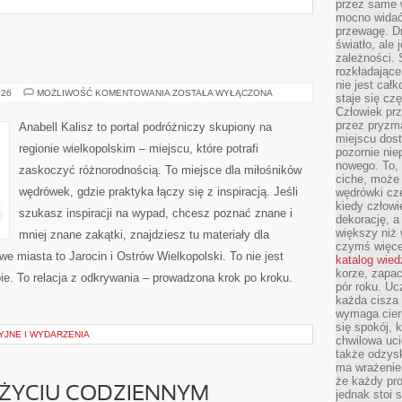
przez same 
mocno widać,
przewagę. Dr
światło, ale
zależności. Ś
rozkładające
nie jest cał
KALISZ
026
MOŻLIWOŚĆ KOMENTOWANIA
ZOSTAŁA WYŁĄCZONA
staje się czę
Człowiek prz
przez pryzm
Anabell Kalisz to portal podróżniczy skupiony na
miejscu dost
regionie wielkopolskim – miejscu, które potrafi
pozornie ni
nowego. To, 
zaskoczyć różnorodnością. To miejsce dla miłośników
ciche, może 
wędrówek, gdzie praktyka łączy się z inspiracją. Jeśli
wędrówki cz
kiedy człowi
szukasz inspiracji na wypad, chcesz poznać znane i
dekorację, 
większy niż 
mniej znane zakątki, znajdziesz tu materiały dla
czymś więce
e miasta to Jarocin i Ostrów Wielkopolski. To nie jest
katalog wied
korze, zapac
e. To relacja z odkrywania – prowadzona krok po kroku.
pór roku. Uc
każda cisza 
wymaga cierp
się spokój, 
JNE I WYDARZENIA
chwilowa uc
także odzys
ma wrażenie,
że każdy pro
ŻYCIU CODZIENNYM
jednak stoi 