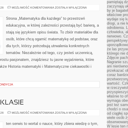
pamiętają dz
zaczynają uk
MATEMATYKA
026
MOŻLIWOŚĆ KOMENTOWANIA
ZOSTAŁA WYŁĄCZONA
by je bagate
W
ŻYCIU
właściwe pro
CODZIENNYM
Strona „Matematyka dla każdego” to przestrzeń
wydaje się k
drogi, a nie
edukacyjna, w której zależności przestają być barierą, a
odrobienia. 
człowieka, a
stają się językiem opisu świata. To zbiór materiałów dla
nerwowo. Cz
osób, które chcą ogarnić matematykę od podstaw, oraz
perspektywy
uporządkowa
dla tych, którzy potrzebują utrwalenia konkretnych
że las przy
tematów. Niezależnie od tego, czy jesteś uczennicą,
którego nie d
Zdjęcie pach
rostu pasjonatem, znajdziesz tu jasne wyjaśnienia, które
Nagranie szu
ani nierówno
akże Historia matematyki i Matematyczne ciekawostki i
przekazać ob
coraz bardzi
przetworzon
wartość. Czł
KONDYCJA
w rzeczywist
przyspieszy
właśnie to o
wymaga obecn
KLASIE
jest też sam
chodzi o osa
TECHNOLOGIE
026
MOŻLIWOŚĆ KOMENTOWANIA
ZOSTAŁA WYŁĄCZONA
od ciągłej s
W
wiele osób ży
KLASIE
obserwowany
ten serwis to wortal o nauce, który zbiera wiedzę o tym,
W lesie ten 