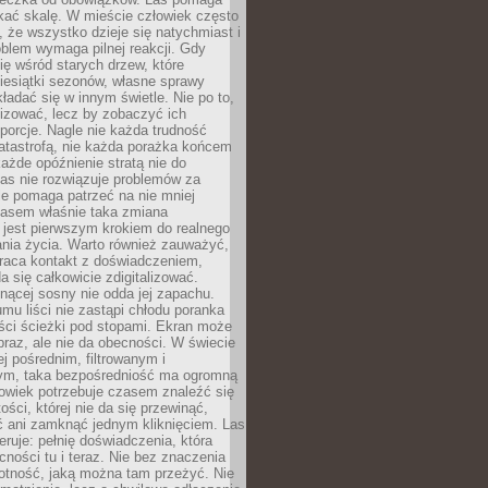
kać skalę. W mieście człowiek często
 że wszystko dzieje się natychmiast i
blem wymaga pilnej reakcji. Gdy
się wśród starych drzew, które
iesiątki sezonów, własne sprawy
ładać się w innym świetle. Nie po to,
lizować, lecz by zobaczyć ich
porcje. Nagle nie każda trudność
atastrofą, nie każda porażka końcem
 każde opóźnienie stratą nie do
Las nie rozwiązuje problemów za
le pomaga patrzeć na nie mniej
asem właśnie taka zmiana
 jest pierwszym krokiem do realnego
nia życia. Warto również zauważyć,
wraca kontakt z doświadczeniem,
a się całkowicie zdigitalizować.
nącej sosny nie odda jej zapachu.
mu liści nie zastąpi chłodu poranka
ści ścieżki pod stopami. Ekran może
raz, ale nie da obecności. W świecie
ej pośrednim, filtrowanym i
ym, taka bezpośredniość ma ogromną
owiek potrzebuje czasem znaleźć się
ości, której nie da się przewinąć,
ć ani zamknąć jednym kliknięciem. Las
feruje: pełnię doświadczenia, która
ości tu i teraz. Nie bez znaczenia
otność, jaką można tam przeżyć. Nie