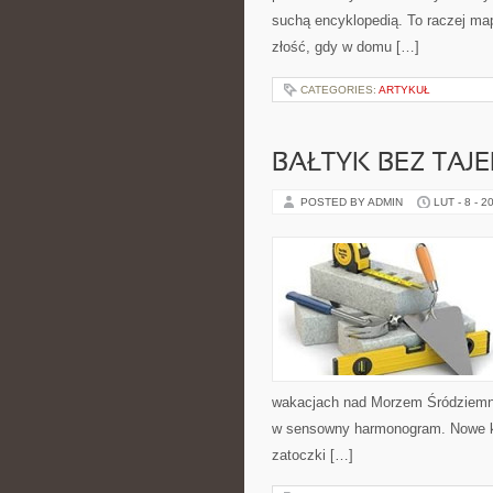
suchą encyklopedią. To raczej map
złość, gdy w domu […]
CATEGORIES:
ARTYKUŁ
BAŁTYK BEZ TAJ
POSTED BY ADMIN
LUT - 8 - 2
wakacjach nad Morzem Śródziemny
w sensowny harmonogram. Nowe kate
zatoczki […]