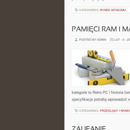
CATEGORIES:
RYNEK WYNAJMU
PAMIĘCI RAM I 
POSTED BY ADMIN
LUT - 6 - 2
kategorie to Retro PC i historia h
specyfikacje potrafią wprowadzić 
CATEGORIES:
PRZEGLĄDY I RANKI
ZAUFANIE