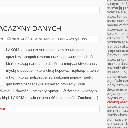
samym, zuży
przestają pr
okazuje się,
przez tempo,
przez same 
mocno widać,
MAGAZYNY DANYCH
przewagę. Dr
światło, ale
zależności. Ś
PAMIĘCI
026
MOŻLIWOŚĆ KOMENTOWANIA
ZOSTAŁA WYŁĄCZONA
rozkładające
RAM
I
nie jest cał
MAGAZYNY
LAKOM to nowoczesna przestrzeń poświęcona
staje się czę
DANYCH
Człowiek prz
sprzętowi komputerowemu oraz naprawom urządzeń,
przez pryzm
które działają nam na co dzień. To miejsce stworzone z
miejscu dost
pozornie ni
myślą o osobach, które chcą kupować mądrzej, a także
nowego. To, 
ciche, może 
o tych, którzy potrzebują sprawdzonej porady wtedy,
wędrówki cz
gdy komputer zaczyna sprawiać problemy. Inne
kiedy człowi
dekorację, 
ardware’u i Nowości i premiery sprzętu. W świecie, w którym
większy niż 
w błąd, LAKOM stawia na jasność i rzetelność. Zamiast […]
czymś więce
katalog wied
korze, zapac
NGI
pór roku. Uc
każda cisza 
wymaga cierp
się spokój, 
chwilowa uc