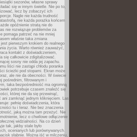
iesiątki sezonów, własne sprawy
ładać się w innym świetle. Nie po to,
lizować, lecz by zobaczyć ich
porcje. Nagle nie każda trudność
atastrofą, nie każda porażka końcem
 każde opóźnienie stratą nie do
Las nie rozwiązuje problemów za
le pomaga patrzeć na nie mniej
asem właśnie taka zmiana
 jest pierwszym krokiem do realnego
nia życia. Warto również zauważyć,
wraca kontakt z doświadczeniem,
a się całkowicie zdigitalizować.
nącej sosny nie odda jej zapachu.
mu liści nie zastąpi chłodu poranka
ści ścieżki pod stopami. Ekran może
raz, ale nie da obecności. W świecie
ej pośrednim, filtrowanym i
ym, taka bezpośredniość ma ogromną
owiek potrzebuje czasem znaleźć się
ości, której nie da się przewinąć,
ć ani zamknąć jednym kliknięciem. Las
feruje: pełnię doświadczenia, która
ości tu i teraz. Nie bez znaczenia
otność, jaką można tam przeżyć. Nie
motnienie, lecz o chwilowe odłączenie
połecznej widzialności. Na co dzień
je tak, jakby stale było
ch, ocenianych lub porównywanych.
nacisk słabnie. Można iść w milczeniu,