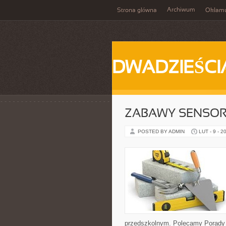
Archiwum
Strona główna
Okłam
DWADZIEŚCI
ZABAWY SENSO
POSTED BY ADMIN
LUT - 9 - 2
przedszkolnym. Polecamy Porady dla