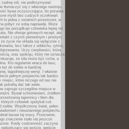
 żadnej roli, nie podtrzymywać
ie tłumaczyć się z własnego nastroju.
ość bywa oczyszczająca, bo pozwala
asne myśli bez cudzych oczekiwań.
ch to jedna z ostatnich przestrzeni, w
na pobyć ze sobą naprawdę. Może
ego las porządkuje człowieka lepiej niż
ata. Nie oferuje gotowych recept, ale
ontakt z czymś pierwotnym i prostym.
że życie nie składa się wyłącznie z
onania, lecz także z oddechu, rytmu,
 dojrzewania. Uczy cierpliwości, która
rnością, oraz spokoju, który nie oznacza
Pokazuje, że siła może być cicha, a
na. Kto regularnie wraca do lasu,
 też do siebie w bardziej
ej, łagodniejszej wersji. I właśnie
iecie pełnym pośpiechu tak bardzo
 miejsc, które niczego od nas nie
k potrafią dać tak wiele.
ów zajmuje szczególne miejsce w
braźni. Bywał schronieniem, źródłem
przestrzenią tajemnicy i tłem dla
 których człowiek spotykał coś
 siebie. Współczesny świat, pełen
wiadomień i nieustannego pośpiechu,
ebrał lasowi tej mocy. Przeciwnie,
jego znaczenie stało się jeszcze
aziste. Kiedy codzienność zaczyna
 niekończący się wyścig, wejście