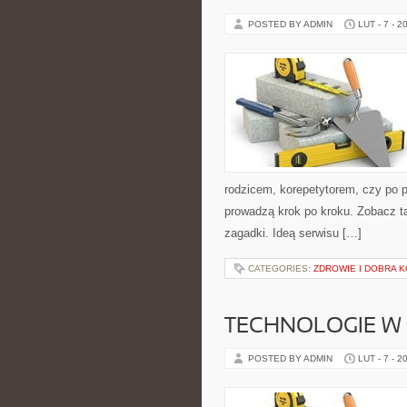
POSTED BY ADMIN
LUT - 7 - 2
rodzicem, korepetytorem, czy po p
prowadzą krok po kroku. Zobacz t
zagadki. Ideą serwisu […]
CATEGORIES:
ZDROWIE I DOBRA 
TECHNOLOGIE W 
POSTED BY ADMIN
LUT - 7 - 2