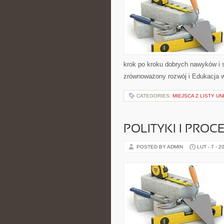
krok po kroku dobrych nawyków i 
zrównoważony rozwój i Edukacja w
CATEGORIES:
MIEJSCA Z LISTY U
POLITYKI I PRO
POSTED BY ADMIN
LUT - 7 - 2