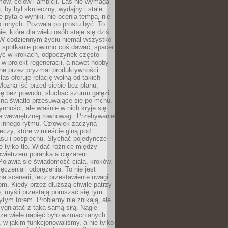
ów, celów i ambicji. Las nie wymaga
, by był skuteczny, wydajny i stale
e pyta o wyniki, nie ocenia tempa, nie
 innych. Pozwala po prostu być. To
e, które dla wielu osób staje się dziś
 W codziennym życiu niemal wszystko
: spotkanie powinno coś dawać, spacer
czyć w krokach, odpoczynek często
 w projekt regeneracji, a nawet hobby
ne przez pryzmat produktywności.
s oferuje relację wolną od takich
ożna iść przed siebie bez planu,
ię bez powodu, słuchać szumu gałęzi
 na światło przesuwające się po mchu.
ynności, ale właśnie w nich kryje się
e wewnętrznej równowagi. Przebywanie
 innego rytmu. Człowiek zaczyna
czy, które w mieście giną pod
asu i pośpiechu. Słychać pojedyncze
ie tylko tło. Widać różnicę między
owietrzem poranka a ciężarem
Pojawia się świadomość ciała, kroków,
czenia i odprężenia. To nie jest
a scenerii, lecz przestawienie uwagi
om. Kiedy przez dłuższą chwilę patrzy
ę, myśli przestają poruszać się tym
tym torem. Problemy nie znikają, ale
zygniatać z taką samą siłą. Nagle
 że wiele napięć było wzmacnianych
 w jakim funkcjonowaliśmy, a nie tylko