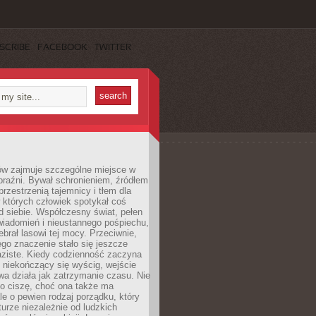
SCRIBE
FACEBOOK
TWITTER
ów zajmuje szczególne miejsce w
braźni. Bywał schronieniem, źródłem
przestrzenią tajemnicy i tłem dla
 których człowiek spotykał coś
 siebie. Współczesny świat, pełen
wiadomień i nieustannego pośpiechu,
ebrał lasowi tej mocy. Przeciwnie,
jego znaczenie stało się jeszcze
aziste. Kiedy codzienność zaczyna
 niekończący się wyścig, wejście
a działa jak zatrzymanie czasu. Nie
 o ciszę, choć ona także ma
le o pewien rodzaj porządku, który
aturze niezależnie od ludzkich