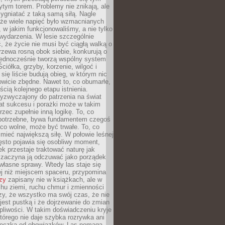
tym torem. Problemy nie znikają, ale
zygniatać z taką samą siłą. Nagle
 że wiele napięć było wzmacnianych
 w jakim funkcjonowaliśmy, a nie tylko
wydarzenia. W lesie szczególnie
 że życie nie musi być ciągłą walką o
zewa rosną obok siebie, konkurują o
 jednocześnie tworzą wspólny system
ciółka, grzyby, korzenie, wilgoć i
 się liście budują obieg, w którym nic
kowicie zbędne. Nawet to, co obumarłe,
ścią kolejnego etapu istnienia.
yzwyczajony do patrzenia na świat
at sukcesu i porażki może w takim
rzec zupełnie inną logikę. To, co
epotrzebne, bywa fundamentem czegoś
co wolne, może być trwałe. To, co
mieć największą siłę. W połowie leśnej
ęsto pojawia się osobliwy moment,
ek przestaje traktować naturę jak
a zaczyna ją odczuwać jako porządek
własne sprawy. Wtedy las staje się
j niż miejscem spaceru, przypomina
zy
zapisany nie w książkach, ale w
hu ziemi, ruchu chmur i zmienności
zy, że wszystko ma swój czas, że nie
jest pustką i że dojrzewanie do zmian
liwości. W takim doświadczeniu kryje
którego nie daje szybka rozrywka ani
ieczka od obowiązków. Las pomaga