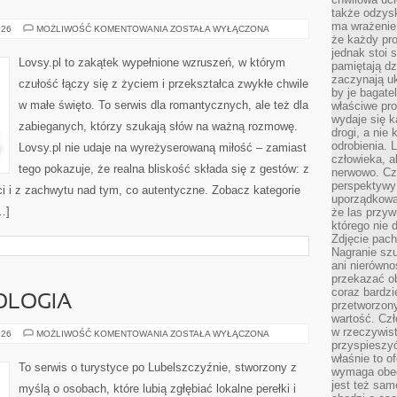
także odzys
ma wrażenie,
ZAUFANIE
026
MOŻLIWOŚĆ KOMENTOWANIA
ZOSTAŁA WYŁĄCZONA
że każdy pro
jednak stoi 
Lovsy.pl to zakątek wypełnione wzruszeń, w którym
pamiętają dz
zaczynają uk
czułość łączy się z życiem i przekształca zwykłe chwile
by je bagate
w małe święto. To serwis dla romantycznych, ale też dla
właściwe pro
wydaje się k
zabieganych, którzy szukają słów na ważną rozmowę.
drogi, a nie
odrobienia. 
Lovsy.pl nie udaje na wyreżyserowaną miłość – zamiast
człowieka, a
tego pokazuje, że realna bliskość składa się z gestów: z
nerwowo. Cz
perspektywy
ści i z zachwytu nad tym, co autentyczne. Zobacz kategorie
uporządkowa
…]
że las przy
którego nie d
Zdjęcie pach
Nagranie szu
ani nierówno
przekazać ob
coraz bardzi
OLOGIA
przetworzon
wartość. Czł
w rzeczywist
ROLNICTWO
026
MOŻLIWOŚĆ KOMENTOWANIA
ZOSTAŁA WYŁĄCZONA
I
przyspieszy
EKOLOGIA
właśnie to o
To serwis o turystyce po Lubelszczyźnie, stworzony z
wymaga obecn
jest też sam
myślą o osobach, które lubią zgłębiać lokalne perełki i