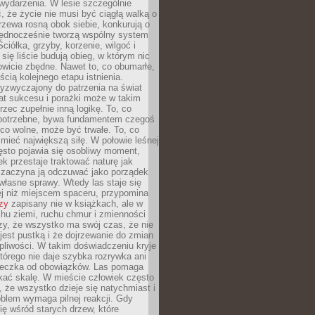
wydarzenia. W lesie szczególnie
 że życie nie musi być ciągłą walką o
zewa rosną obok siebie, konkurują o
 jednocześnie tworzą wspólny system
ciółka, grzyby, korzenie, wilgoć i
 się liście budują obieg, w którym nic
kowicie zbędne. Nawet to, co obumarłe,
ścią kolejnego etapu istnienia.
yzwyczajony do patrzenia na świat
at sukcesu i porażki może w takim
rzec zupełnie inną logikę. To, co
epotrzebne, bywa fundamentem czegoś
co wolne, może być trwałe. To, co
mieć największą siłę. W połowie leśnej
ęsto pojawia się osobliwy moment,
ek przestaje traktować naturę jak
a zaczyna ją odczuwać jako porządek
własne sprawy. Wtedy las staje się
j niż miejscem spaceru, przypomina
zy
zapisany nie w książkach, ale w
hu ziemi, ruchu chmur i zmienności
zy, że wszystko ma swój czas, że nie
jest pustką i że dojrzewanie do zmian
liwości. W takim doświadczeniu kryje
którego nie daje szybka rozrywka ani
ieczka od obowiązków. Las pomaga
kać skalę. W mieście człowiek często
 że wszystko dzieje się natychmiast i
blem wymaga pilnej reakcji. Gdy
się wśród starych drzew, które