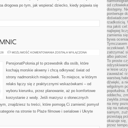
harmonogram
od człowieka
a drogowa po tym, jak wspierać dziecko, kiedy pojawia się
dostępny. Ni
porównuje do
doświadczeni
rzadkością.
ma jakiś cel
najlepiej li
zamienia się
bywa ocenia
EMNIC
Tymczasem la
oczekiwań. M
zatrzymać s
BAŁTYK
026
MOŻLIWOŚĆ KOMENTOWANIA
ZOSTAŁA WYŁĄCZONA
BEZ
albo patrzeć
TAJEMNIC
To proste cz
PensjonatPolonia.pl to przewodnik dla osób, które
odzyskiwani
w lesie uczy
kochają morskie akweny i chcą odkrywać świat od
zauważać rze
strony nadmorskich miejscówek. To miejsce, w którym
warstwą hał
dźwięki, a n
relaks łączy się z praktycznymi wskazówkami – od
wilgotnym p
wyboru kierunku, przez planowanie, aż po komfortowe
popołudnia. 
oddechu, zmę
korzystanie z wody. Jeśli marzysz o słonecznych
zwykła zmian
na inny pozi
m, znajdziesz tu treści, które pomogą Ci zamienić pomysł
się na natur
gorie na stronie to Plaże filmowe i serialowe i Ukryte
samym, zuży
przestają pr
okazuje się,
przez tempo,