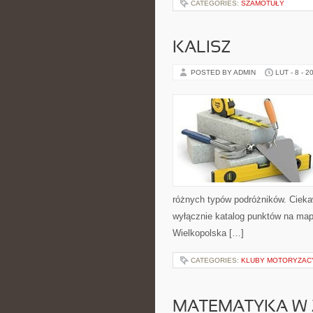
CATEGORIES:
SZAMOTUŁY
KALISZ
POSTED BY ADMIN
LUT - 8 - 2
różnych typów podróżników. Ciekaw
wyłącznie katalog punktów na mapi
Wielkopolska […]
CATEGORIES:
KLUBY MOTORYZACY
MATEMATYKA W 