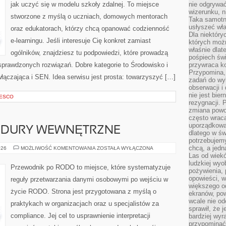
jak uczyć się w modelu szkoły zdalnej. To miejsce
nie odgrywać
wizerunku, n
stworzone z myślą o uczniach, domowych mentorach
Taka samotn
usłyszeć wł
oraz edukatorach, którzy chcą opanować codzienność
Dla niektóry
e-learningu. Jeśli interesuje Cię konkret zamiast
których moż
właśnie dlat
ogólników, znajdziesz tu podpowiedzi, które prowadzą
pośpiech świ
sprawdzonych rozwiązań. Dobre kategorie to Środowisko i
przywraca k
Przypomina, 
łączająca i SEN. Idea serwisu jest prosta: towarzyszyć […]
zadań do wyk
obserwacji i
nie jest bie
NESCO
rezygnacji. 
zmiana powol
często wraca
uporządkowan
CEDURY WEWNĘTRZNE
dlatego w św
potrzebujemy
chcą, a jedna
POLITYKI
026
MOŻLIWOŚĆ KOMENTOWANIA
ZOSTAŁA WYŁĄCZONA
I
Las od wiek
PROCEDURY
ludzkiej wyo
WEWNĘTRZNE
Przewodnik po RODO to miejsce, które systematyzuje
pożywienia, 
opowieści, w
reguły przetwarzania danymi osobowymi po wejściu w
większego od
życie RODO. Strona jest przygotowana z myślą o
ekranów, po
wcale nie od
praktykach w organizacjach oraz u specjalistów za
sprawił, że 
compliance. Jej cel to usprawnienie interpretacji
bardziej wyr
przypominać