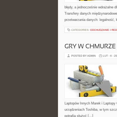
błędy, a jednocześnie wdrażalne d
Transfery danych międzynarodowe.
przetwarzania danych: legalność, 
CATEGORIES:
ODCHUDZANIE I RE
GRY W CHMURZE 
POSTED BY ADMIN
LUT - 6 - 2
Laptopów Innych Marek i Laptopy 
urządzeniach Toshiba, w tym szcze
potrafią służyć […]