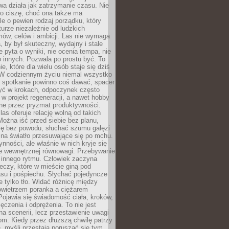
a działa jak zatrzymanie czasu. Nie
 o ciszę, choć ona także ma
le o pewien rodzaj porządku, który
aturze niezależnie od ludzkich
ów, celów i ambicji. Las nie wymaga
, by był skuteczny, wydajny i stale
e pyta o wyniki, nie ocenia tempa, nie
 innych. Pozwala po prostu być. To
e, które dla wielu osób staje się dziś
 W codziennym życiu niemal wszystko
: spotkanie powinno coś dawać, spacer
czyć w krokach, odpoczynek często
 w projekt regeneracji, a nawet hobby
ne przez pryzmat produktywności.
s oferuje relację wolną od takich
ożna iść przed siebie bez planu,
ię bez powodu, słuchać szumu gałęzi
 na światło przesuwające się po mchu.
ynności, ale właśnie w nich kryje się
e wewnętrznej równowagi. Przebywanie
 innego rytmu. Człowiek zaczyna
czy, które w mieście giną pod
asu i pośpiechu. Słychać pojedyncze
ie tylko tło. Widać różnicę między
owietrzem poranka a ciężarem
Pojawia się świadomość ciała, kroków,
czenia i odprężenia. To nie jest
a scenerii, lecz przestawienie uwagi
om. Kiedy przez dłuższą chwilę patrzy
ę, myśli przestają poruszać się tym