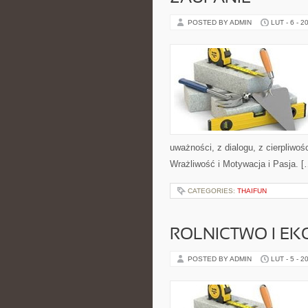
POSTED BY ADMIN
LUT - 6 - 2
uważności, z dialogu, z cierpliwo
Wrażliwość i Motywacja i Pasja. [
CATEGORIES:
THAIFUN
ROLNICTWO I EK
POSTED BY ADMIN
LUT - 5 - 2