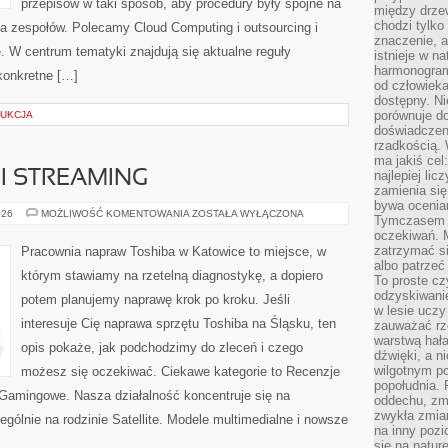
przepisów w taki sposób, aby procedury były spójne na
między drzew
chodzi tylko
la zespołów. Polecamy Cloud Computing i outsourcing i
znaczenie, a
 W centrum tematyki znajdują się aktualne reguły
istnieje w n
harmonogram
konkretne […]
od człowieka
dostępny. Ni
porównuje do
DUKCJA
doświadczeni
rzadkością.
ma jakiś cel
I STREAMING
najlepiej li
zamienia się
bywa ocenia
GRY
026
MOŻLIWOŚĆ KOMENTOWANIA
ZOSTAŁA WYŁĄCZONA
Tymczasem la
W
oczekiwań. M
CHMURZE
I
zatrzymać s
Pracownia napraw Toshiba w Katowice to miejsce, w
STREAMING
albo patrzeć
którym stawiamy na rzetelną diagnostykę, a dopiero
To proste cz
odzyskiwani
potem planujemy naprawę krok po kroku. Jeśli
w lesie uczy
interesuje Cię naprawa sprzętu Toshiba na Śląsku, ten
zauważać rze
warstwą hał
opis pokaże, jak podchodzimy do zleceń i czego
dźwięki, a n
wilgotnym p
możesz się oczekiwać. Ciekawe kategorie to Recenzje
popołudnia. 
Gamingowe. Nasza działalność koncentruje się na
oddechu, zmę
zwykła zmian
gólnie na rodzinie Satellite. Modele multimedialne i nowsze
na inny pozi
się na natur