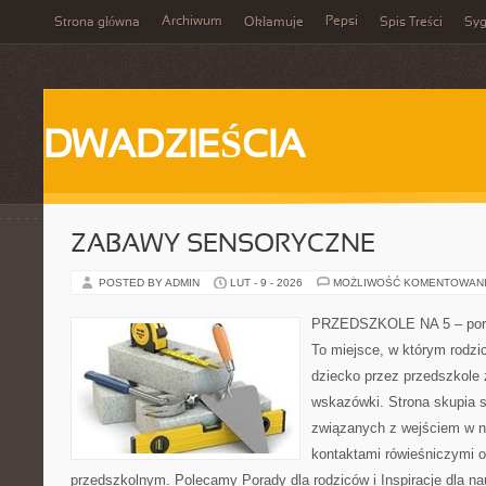
Archiwum
Pepsi
Strona główna
Okłamuje
Spis Treści
Syg
DWADZIEŚCIA
ZABAWY SENSORYCZNE
POSTED BY ADMIN
LUT - 9 - 2026
MOŻLIWOŚĆ KOMENTOWAN
PRZEDSZKOLE NA 5 – porta
To miejsce, w którym rodzi
dziecko przez przedszkole 
wskazówki. Strona skupia s
związanych z wejściem w no
kontaktami rówieśniczymi 
przedszkolnym. Polecamy Porady dla rodziców i Inspiracje dla nauc