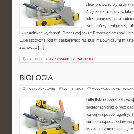
chcą planować wyjazdy w s
Znajdziesz tu opisy szlaków
także pomysły na kilkudnio
tych, którzy cenią ciszę, a
i kulturalnych wydarzeń. Przeczytaj także Przedsiębiorczość i bizne
Lubelszczyzna potrafi zaskakiwać: raz kusi malowniczymi miast
zachwyca […]
CATEGORIES:
WYCHOWANIE I PEDAGOGIKA
BIOLOGIA
POSTED BY ADMIN
LUT - 5 - 2026
MOŻLIWOŚĆ KOMENTOWAN
Lulitulisie to portal edukac
pociechach oraz o rodzica
rozwój w sposób łagodny. T
kompetencje są podawane j
wyzwania zamieniają się w 