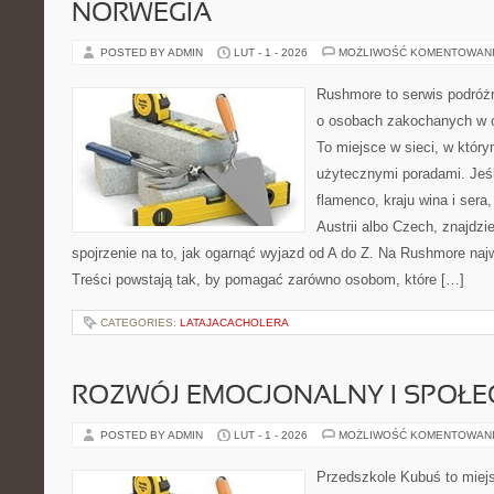
NORWEGIA
POSTED BY ADMIN
LUT - 1 - 2026
MOŻLIWOŚĆ KOMENTOWAN
Rushmore to serwis podróżn
o osobach zakochanych w 
To miejsce w sieci, w który
użytecznymi poradami. Jeśl
flamenco, kraju wina i sera
Austrii albo Czech, znajdzi
spojrzenie na to, jak ogarnąć wyjazd od A do Z. Na Rushmore najw
Treści powstają tak, by pomagać zarówno osobom, które […]
CATEGORIES:
LATAJACACHOLERA
ROZWÓJ EMOCJONALNY I SPOŁE
POSTED BY ADMIN
LUT - 1 - 2026
MOŻLIWOŚĆ KOMENTOWAN
Przedszkole Kubuś to miej