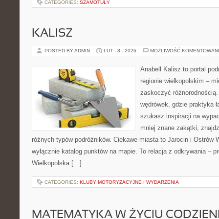
CATEGORIES:
SZAMOTUŁY
KALISZ
POSTED BY ADMIN
LUT - 8 - 2026
MOŻLIWOŚĆ KOMENTOWAN
Anabell Kalisz to portal po
regionie wielkopolskim – mie
zaskoczyć różnorodnością. 
wędrówek, gdzie praktyka łą
szukasz inspiracji na wypa
mniej znane zakątki, znajdz
różnych typów podróżników. Ciekawe miasta to Jarocin i Ostrów Wi
wyłącznie katalog punktów na mapie. To relacja z odkrywania – p
Wielkopolska […]
CATEGORIES:
KLUBY MOTORYZACYJNE I WYDARZENIA
MATEMATYKA W ŻYCIU CODZIE