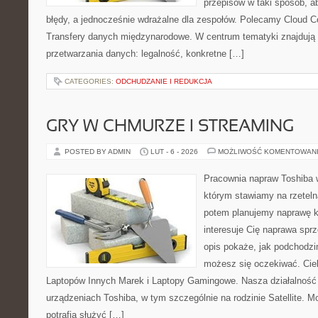
przepisów w taki sposób, a
błędy, a jednocześnie wdrażalne dla zespołów. Polecamy Cloud Co
Transfery danych międzynarodowe. W centrum tematyki znajdują s
przetwarzania danych: legalność, konkretne […]
CATEGORIES:
ODCHUDZANIE I REDUKCJA
GRY W CHMURZE I STREAMING
POSTED BY ADMIN
LUT - 6 - 2026
MOŻLIWOŚĆ KOMENTOWAN
Pracownia napraw Toshiba 
którym stawiamy na rzeteln
potem planujemy naprawę kr
interesuje Cię naprawa sprz
opis pokaże, jak podchodzi
możesz się oczekiwać. Cie
Laptopów Innych Marek i Laptopy Gamingowe. Nasza działalność 
urządzeniach Toshiba, w tym szczególnie na rodzinie Satellite. M
potrafią służyć […]