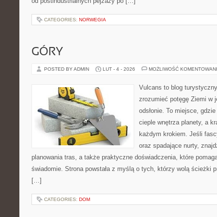
od postindustrialnych pejzaży po […]
CATEGORIES:
NORWEGIA
GÓRY
POSTED BY ADMIN
LUT - 4 - 2026
MOŻLIWOŚĆ KOMENTOWAN
Vulcans to blog turystyczny
zrozumieć potęgę Ziemi w je
odsłonie. To miejsce, gdzie 
cieple wnętrza planety, a kr
każdym krokiem. Jeśli fasc
oraz spadające nurty, znajd
planowania tras, a także praktyczne doświadczenia, które pomag
świadomie. Strona powstała z myślą o tych, którzy wolą ścieżki 
[…]
CATEGORIES:
DOM