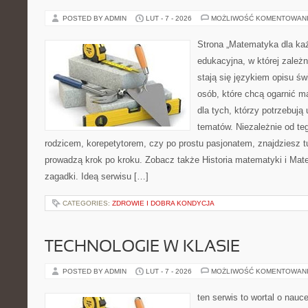
POSTED BY ADMIN
LUT - 7 - 2026
MOŻLIWOŚĆ KOMENTOWAN
Strona „Matematyka dla każ
edukacyjna, w której zależn
stają się językiem opisu świ
osób, które chcą ogarnić m
dla tych, którzy potrzebują
tematów. Niezależnie od te
rodzicem, korepetytorem, czy po prostu pasjonatem, znajdziesz tu
prowadzą krok po kroku. Zobacz także Historia matematyki i Mat
zagadki. Ideą serwisu […]
CATEGORIES:
ZDROWIE I DOBRA KONDYCJA
TECHNOLOGIE W KLASIE
POSTED BY ADMIN
LUT - 7 - 2026
MOŻLIWOŚĆ KOMENTOWAN
ten serwis to wortal o nauc