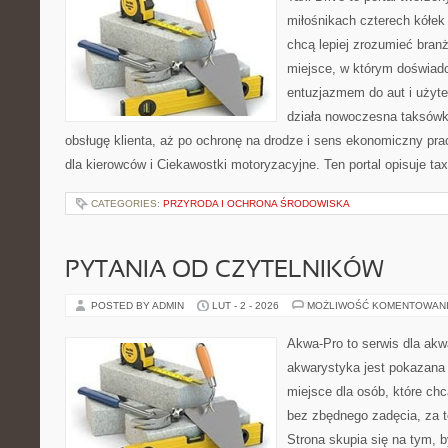
miłośnikach czterech kółek
chcą lepiej zrozumieć branż
miejsce, w którym doświadc
entuzjazmem do aut i użyte
działa nowoczesna taksówk
obsługę klienta, aż po ochronę na drodze i sens ekonomiczny pra
dla kierowców i Ciekawostki motoryzacyjne. Ten portal opisuje tax
CATEGORIES:
PRZYRODA I OCHRONA ŚRODOWISKA
PYTANIA OD CZYTELNIKÓW
POSTED BY ADMIN
LUT - 2 - 2026
MOŻLIWOŚĆ KOMENTOWAN
Akwa-Pro to serwis dla akw
akwarystyka jest pokazana 
miejsce dla osób, które ch
bez zbędnego zadęcia, za t
Strona skupia się na tym, 