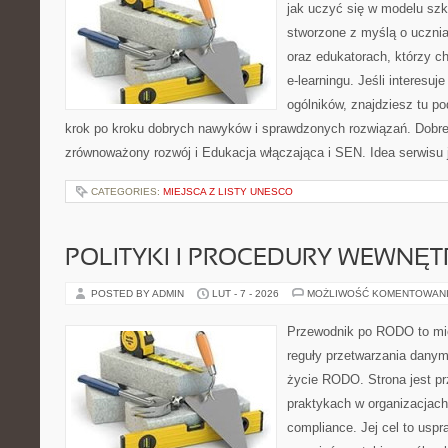
jak uczyć się w modelu szk
stworzone z myślą o uczn
oraz edukatorach, którzy 
e-learningu. Jeśli interesuj
ogólników, znajdziesz tu p
krok po kroku dobrych nawyków i sprawdzonych rozwiązań. Dobre 
zrównoważony rozwój i Edukacja włączająca i SEN. Idea serwisu 
CATEGORIES:
MIEJSCA Z LISTY UNESCO
POLITYKI I PROCEDURY WEWNĘ
POSTED BY ADMIN
LUT - 7 - 2026
MOŻLIWOŚĆ KOMENTOWAN
Przewodnik po RODO to mie
reguły przetwarzania dany
życie RODO. Strona jest p
praktykach w organizacjach
compliance. Jej cel to uspra