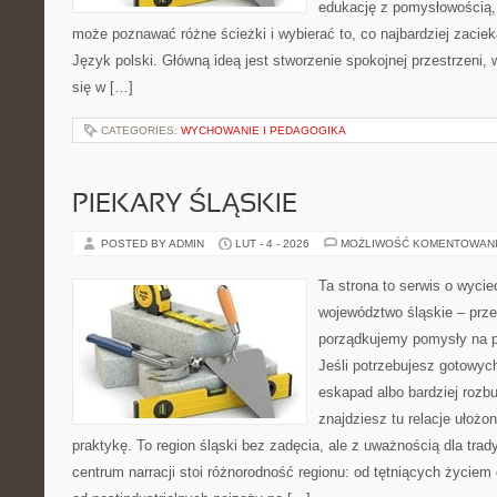
edukację z pomysłowością,
może poznawać różne ścieżki i wybierać to, co najbardziej zaciek
Język polski. Główną ideą jest stworzenie spokojnej przestrzeni,
się w […]
CATEGORIES:
WYCHOWANIE I PEDAGOGIKA
PIEKARY ŚLĄSKIE
POSTED BY ADMIN
LUT - 4 - 2026
MOŻLIWOŚĆ KOMENTOWAN
Ta strona to serwis o wyc
województwo śląskie – prze
porządkujemy pomysły na po
Jeśli potrzebujesz gotowyc
eskapad albo bardziej rozb
znajdziesz tu relacje ułożo
praktykę. To region śląski bez zadęcia, ale z uważnością dla trady
centrum narracji stoi różnorodność regionu: od tętniących życiem