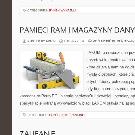
CATEGORIES:
RYNEK WYNAJMU
PAMIĘCI RAM I MAGAZYNY DAN
POSTED BY ADMIN
LUT - 6 - 2026
MOŻLIWOŚĆ KOMENTOWAN
LAKOM to nowoczesna prze
sprzętowi komputerowemu 
które działają nam na co dz
myślą o osobach, które ch
o tych, którzy potrzebują s
gdy komputer zaczyna spra
kategorie to Retro PC i historia hardware’u i Nowości i premiery 
specyfikacje potrafią wprowadzić w błąd, LAKOM stawia na jasnoś
CATEGORIES:
PRZEGLĄDY I RANKINGI
ZAUFANIE