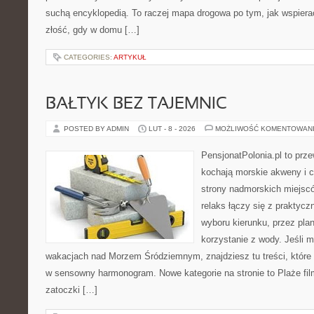
suchą encyklopedią. To raczej mapa drogowa po tym, jak wspierać
złość, gdy w domu […]
CATEGORIES:
ARTYKUŁ
BAŁTYK BEZ TAJEMNIC
POSTED BY ADMIN
LUT - 8 - 2026
MOŻLIWOŚĆ KOMENTOWAN
PensjonatPolonia.pl to prze
kochają morskie akweny i 
strony nadmorskich miejsc
relaks łączy się z prakty
wyboru kierunku, przez pla
korzystanie z wody. Jeśli 
wakacjach nad Morzem Śródziemnym, znajdziesz tu treści, któr
w sensowny harmonogram. Nowe kategorie na stronie to Plaże film
zatoczki […]