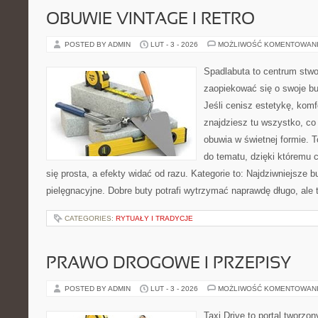
OBUWIE VINTAGE I RETRO
POSTED BY ADMIN
LUT - 3 - 2026
MOŻLIWOŚĆ KOMENTOWAN
Spadlabuta to centrum stwo
zaopiekować się o swoje b
Jeśli cenisz estetykę, komfo
znajdziesz tu wszystko, co 
obuwia w świetnej formie. 
do tematu, dzięki któremu c
się prosta, a efekty widać od razu. Kategorie to: Najdziwniejsze b
pielęgnacyjne. Dobre buty potrafi wytrzymać naprawdę długo, ale 
CATEGORIES:
RYTUAŁY I TRADYCJE
PRAWO DROGOWE I PRZEPISY
POSTED BY ADMIN
LUT - 3 - 2026
MOŻLIWOŚĆ KOMENTOWAN
Taxi Drive to portal tworzon