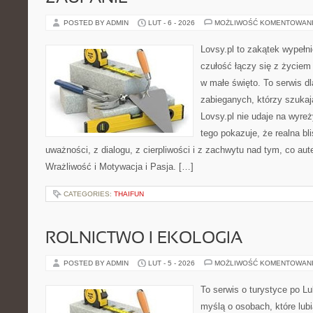
POSTED BY ADMIN
LUT - 6 - 2026
MOŻLIWOŚĆ KOMENTOWAN
Lovsy.pl to zakątek wypełn
czułość łączy się z życiem 
w małe święto. To serwis dl
zabieganych, którzy szuka
Lovsy.pl nie udaje na wyre
tego pokazuje, że realna bl
uważności, z dialogu, z cierpliwości i z zachwytu nad tym, co au
Wrażliwość i Motywacja i Pasja. […]
CATEGORIES:
THAIFUN
ROLNICTWO I EKOLOGIA
POSTED BY ADMIN
LUT - 5 - 2026
MOŻLIWOŚĆ KOMENTOWAN
To serwis o turystyce po L
myślą o osobach, które lubią