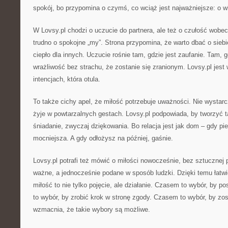
spokój, bo przypomina o czymś, co wciąż jest najważniejsze: o wi
W Lovsy.pl chodzi o uczucie do partnera, ale też o czułość wobe
trudno o spokojne „my”. Strona przypomina, że warto dbać o siebi
ciepło dla innych. Uczucie rośnie tam, gdzie jest zaufanie. Tam,
wrażliwość bez strachu, że zostanie się zranionym. Lovsy.pl jest
intencjach, która otula.
To także cichy apel, że miłość potrzebuje uważności. Nie wystar
żyje w powtarzalnych gestach. Lovsy.pl podpowiada, by tworzyć t
śniadanie, zwyczaj dziękowania. Bo relacja jest jak dom – gdy pie
mocniejsza. A gdy odłożysz na później, gaśnie.
Lovsy.pl potrafi też mówić o miłości nowocześnie, bez sztuczne
ważne, a jednocześnie podane w sposób ludzki. Dzięki temu łatwi
miłość to nie tylko pojęcie, ale działanie. Czasem to wybór, by 
to wybór, by zrobić krok w stronę zgody. Czasem to wybór, by zo
wzmacnia, że takie wybory są możliwe.