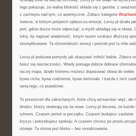
tego pokazuje, że realna bliskość składa się z gestów: z uważności
z zachwytu nad tym, co autentyczne. Zobacz kategorie
Wrażliwo
świecie, w którym pośpiech spłaszcza emocje, Lovsy.pl działa jak
port, gdzie dusza może odpocząć, a myśli układają się w słowa.
iskry, by napisać wiadomość. Innym razem szukasz dłuższej opow
skomplikowane. Ta różnorodność emocji i potrzeb jest tu mile wid
Lovsy.pl podsuwa pomysły jak okazywać miłość ładnie. Zdarza się
boisz się niezręczności. Wtedy pomaga dobrze dobrane sformułowa
raczej mapa, dzięki któremu możesz dopasować słowa do siebie. 
bywa cicha, bywa codzienna, bywa nieśmiała. I każda z nich zasłu
ranią tego, co prawdziwe.
To przestrzeń dla zakochanych, które chcą wzmacniać więź, ale t
drodze, którzy otwierają się na nowe. Lovsy.pl docenia, że każde
rytmem. Czasem jesteś w początku. Czasem budujesz zaufanie.
kryzys i potrzebujesz spokoju. A czasem chcesz po prostu przyp
istnieje. Ta strona jest blisko – bez moralizowania.