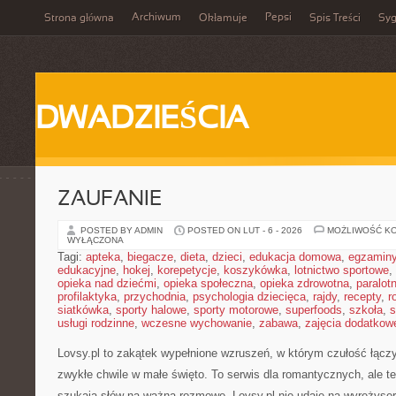
Archiwum
Pepsi
Strona główna
Okłamuje
Spis Treści
Syg
DWADZIEŚCIA
ZAUFANIE
POSTED BY ADMIN
POSTED ON LUT - 6 - 2026
MOŻLIWOŚĆ K
WYŁĄCZONA
Tagi:
apteka
,
biegacze
,
dieta
,
dzieci
,
edukacja domowa
,
egzamin
edukacyjne
,
hokej
,
korepetycje
,
koszykówka
,
lotnictwo sportowe
,
opieka nad dziećmi
,
opieka społeczna
,
opieka zdrowotna
,
paralot
profilaktyka
,
przychodnia
,
psychologia dziecięca
,
rajdy
,
recepty
,
r
siatkówka
,
sporty halowe
,
sporty motorowe
,
superfoods
,
szkoła
,
s
usługi rodzinne
,
wczesne wychowanie
,
zabawa
,
zajęcia dodatkow
Lovsy.pl to zakątek wypełnione wzruszeń, w którym czułość łączy
zwykłe chwile w małe święto. To serwis dla romantycznych, ale te
szukają słów na ważną rozmowę. Lovsy.pl nie udaje na wyreżyse