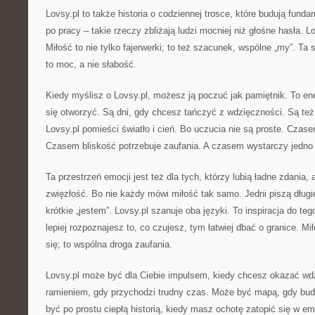
Lovsy.pl to także historia o codziennej trosce, które budują fund
po pracy – takie rzeczy zbliżają ludzi mocniej niż głośne hasła.
Miłość to nie tylko fajerwerki; to też szacunek, wspólne „my”. Ta
to moc, a nie słabość.
Kiedy myślisz o Lovsy.pl, możesz ją poczuć jak pamiętnik. To ener
się otworzyć. Są dni, gdy chcesz tańczyć z wdzięczności. Są też 
Lovsy.pl pomieści światło i cień. Bo uczucia nie są proste. Czase
Czasem bliskość potrzebuje zaufania. A czasem wystarczy jedno z
Ta przestrzeń emocji jest też dla tych, którzy lubią ładne zdania, a
zwięzłość. Bo nie każdy mówi miłość tak samo. Jedni piszą długi
krótkie „jestem”. Lovsy.pl szanuje oba języki. To inspiracja do t
lepiej rozpoznajesz to, co czujesz, tym łatwiej dbać o granice. M
się; to wspólna droga zaufania.
Lovsy.pl może być dla Ciebie impulsem, kiedy chcesz okazać w
ramieniem, gdy przychodzi trudny czas. Może być mapą, gdy bud
być po prostu ciepłą historią, kiedy masz ochotę zatopić się w em