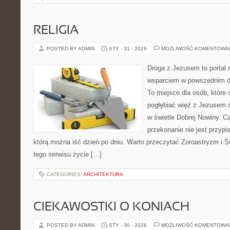
RELIGIA
POSTED BY ADMIN
STY - 31 - 2026
MOŻLIWOŚĆ KOMENTOWA
Droga z Jezusem to portal r
wsparciem w powszednim dn
To miejsce dla osób, które 
pogłębiać więź z Jezusem 
w świetle Dobrej Nowiny. Ca
przekonanie nie jest przypi
którą można iść dzień po dniu. Warto przeczytać Zoroastryzm i Ś
tego serwisu życie […]
CATEGORIES:
ARCHITEKTURA
CIEKAWOSTKI O KONIACH
POSTED BY ADMIN
STY - 30 - 2026
MOŻLIWOŚĆ KOMENTOWA