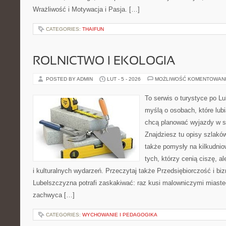
Wrażliwość i Motywacja i Pasja. […]
CATEGORIES:
THAIFUN
ROLNICTWO I EKOLOGIA
POSTED BY ADMIN
LUT - 5 - 2026
MOŻLIWOŚĆ KOMENTOWAN
To serwis o turystyce po L
myślą o osobach, które lubią
chcą planować wyjazdy w s
Znajdziesz tu opisy szlaków
także pomysły na kilkudnio
tych, którzy cenią ciszę, a
i kulturalnych wydarzeń. Przeczytaj także Przedsiębiorczość i bizne
Lubelszczyzna potrafi zaskakiwać: raz kusi malowniczymi miast
zachwyca […]
CATEGORIES:
WYCHOWANIE I PEDAGOGIKA