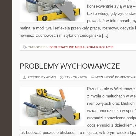
konsekwentnie żyją wiarą – 
także wtedy, gdy życie staw
prowadzić w taki sposób, b
realna, a modlitwa i refleksja przenikały pracę, rozmowy, decyzje 
również: Duchowość i mistyka chrześcijańska […]
CATEGORIES:
DEGUSTACYJNE MENU I POP-UP KOLACJE
PROBLEMY WYCHOWAWCZE
POSTED BY ADMIN
STY - 29 - 2026
MOŻLIWOŚĆ KOMENTOWA
Przedszkole w Wielichowie 
z myślą o maluchach w wie
niemowlętach oraz bliskich
wzrastanie dziecka w spos
gromadzi sprawdzone podp
codzienności z dzieckiem, 
jak budować poczucie bliskości. To miejsce, w którym wiedza łą