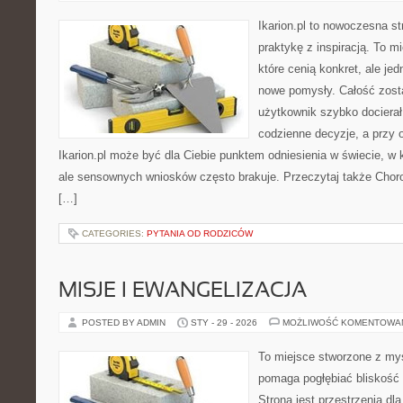
Ikarion.pl to nowoczesna st
praktykę z inspiracją. To m
które cenią konkret, ale je
nowe pomysły. Całość zost
użytkownik szybko docierał
codzienne decyzje, a przy o
Ikarion.pl może być dla Ciebie punktem odniesienia w świecie, w k
ale sensownych wniosków często brakuje. Przeczytaj także Chorob
[…]
CATEGORIES:
PYTANIA OD RODZICÓW
MISJE I EWANGELIZACJA
POSTED BY ADMIN
STY - 29 - 2026
MOŻLIWOŚĆ KOMENTOWA
To miejsce stworzone z myś
pomaga pogłębiać bliskość
Strona jest przestrzenią dla