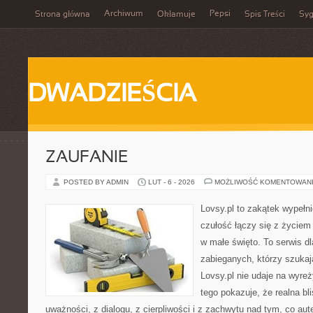
Archiwum
Pepsi
Strona główna
Okłamuje
Spis Treści
Syg
DWADZIEŚCIA
ZAUFANIE
POSTED BY ADMIN
LUT - 6 - 2026
MOŻLIWOŚĆ KOMENTOWAN
Lovsy.pl to zakątek wypełn
czułość łączy się z życiem 
w małe święto. To serwis dl
zabieganych, którzy szuka
Lovsy.pl nie udaje na wyre
tego pokazuje, że realna bl
uważności, z dialogu, z cierpliwości i z zachwytu nad tym, co au