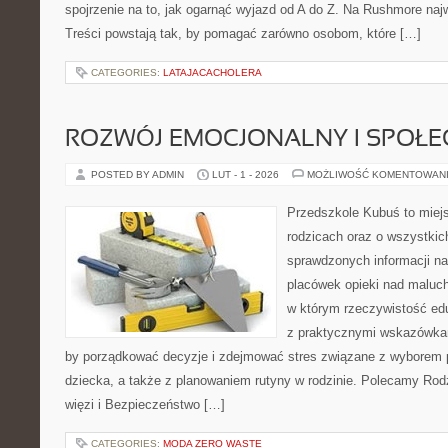
spojrzenie na to, jak ogarnąć wyjazd od A do Z. Na Rushmore najw
Treści powstają tak, by pomagać zarówno osobom, które […]
CATEGORIES:
LATAJACACHOLERA
ROZWÓJ EMOCJONALNY I SPOŁE
POSTED BY ADMIN
LUT - 1 - 2026
MOŻLIWOŚĆ KOMENTOWAN
Przedszkole Kubuś to miej
rodzicach oraz o wszystkic
sprawdzonych informacji na
placówek opieki nad maluch
w którym rzeczywistość edu
z praktycznymi wskazówkam
by porządkować decyzje i zdejmować stres związane z wyborem 
dziecka, a także z planowaniem rutyny w rodzinie. Polecamy Rodzi
więzi i Bezpieczeństwo […]
CATEGORIES:
MODA ZERO WASTE