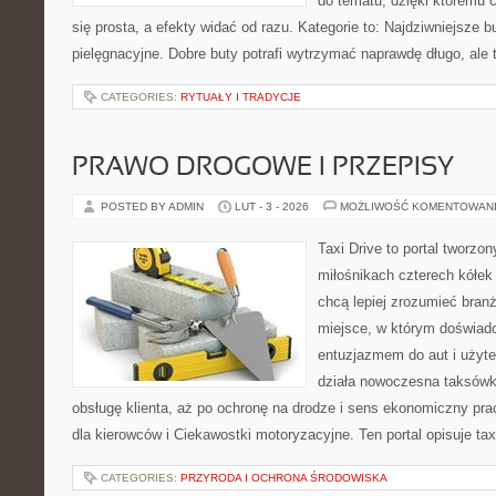
do tematu, dzięki któremu c
się prosta, a efekty widać od razu. Kategorie to: Najdziwniejsze b
pielęgnacyjne. Dobre buty potrafi wytrzymać naprawdę długo, ale 
CATEGORIES:
RYTUAŁY I TRADYCJE
PRAWO DROGOWE I PRZEPISY
POSTED BY ADMIN
LUT - 3 - 2026
MOŻLIWOŚĆ KOMENTOWAN
Taxi Drive to portal tworzon
miłośnikach czterech kółek
chcą lepiej zrozumieć branż
miejsce, w którym doświadc
entuzjazmem do aut i użyte
działa nowoczesna taksówk
obsługę klienta, aż po ochronę na drodze i sens ekonomiczny pra
dla kierowców i Ciekawostki motoryzacyjne. Ten portal opisuje tax
CATEGORIES:
PRZYRODA I OCHRONA ŚRODOWISKA