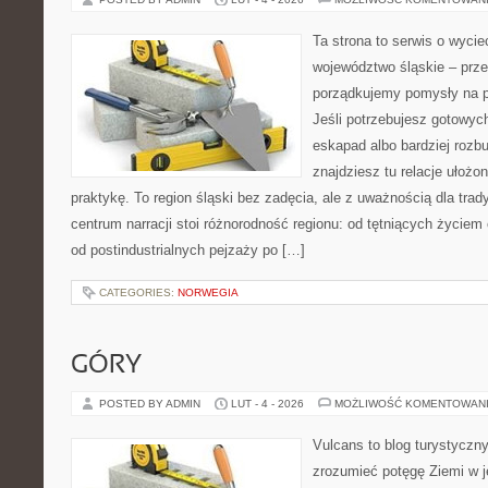
Ta strona to serwis o wyc
województwo śląskie – prze
porządkujemy pomysły na po
Jeśli potrzebujesz gotowyc
eskapad albo bardziej rozb
znajdziesz tu relacje ułożo
praktykę. To region śląski bez zadęcia, ale z uważnością dla trady
centrum narracji stoi różnorodność regionu: od tętniących życiem
od postindustrialnych pejzaży po […]
CATEGORIES:
NORWEGIA
GÓRY
POSTED BY ADMIN
LUT - 4 - 2026
MOŻLIWOŚĆ KOMENTOWAN
Vulcans to blog turystyczny
zrozumieć potęgę Ziemi w je