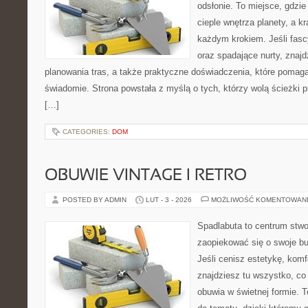
odsłonie. To miejsce, gdzie 
cieple wnętrza planety, a kr
każdym krokiem. Jeśli fasc
oraz spadające nurty, znajd
planowania tras, a także praktyczne doświadczenia, które pomag
świadomie. Strona powstała z myślą o tych, którzy wolą ścieżki 
[…]
CATEGORIES:
DOM
OBUWIE VINTAGE I RETRO
POSTED BY ADMIN
LUT - 3 - 2026
MOŻLIWOŚĆ KOMENTOWAN
Spadlabuta to centrum stwo
zaopiekować się o swoje b
Jeśli cenisz estetykę, komfo
znajdziesz tu wszystko, co 
obuwia w świetnej formie. 