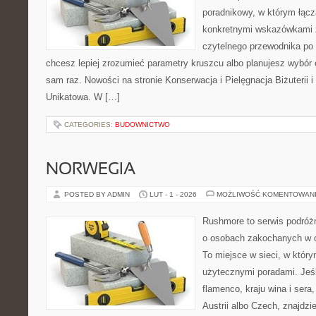
poradnikowy, w którym łączą
konkretnymi wskazówkami 
czytelnego przewodnika po 
chcesz lepiej zrozumieć parametry kruszcu albo planujesz wybór 
sam raz. Nowości na stronie Konserwacja i Pielęgnacja Biżuterii i 
Unikatowa. W […]
CATEGORIES:
BUDOWNICTWO
NORWEGIA
POSTED BY ADMIN
LUT - 1 - 2026
MOŻLIWOŚĆ KOMENTOWAN
Rushmore to serwis podróżn
o osobach zakochanych w 
To miejsce w sieci, w który
użytecznymi poradami. Jeśl
flamenco, kraju wina i sera
Austrii albo Czech, znajdzi