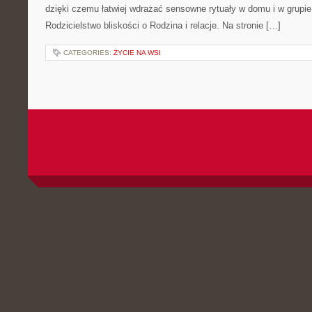
dzięki czemu łatwiej wdrażać sensowne rytuały w domu i w grupie
Rodzicielstwo bliskości o Rodzina i relacje. Na stronie […]
CATEGORIES:
ŻYCIE NA WSI