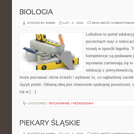
BIOLOGIA
POSTED BY ADMIN
LUT - 5 - 2026
MOŻLIWOŚĆ KOMENTOWAN
Lulitulisie to portal edukac
pociechach oraz o rodzica
rozwój w sposób łagodny. T
kompetencje są podawane j
wyzwania zamieniają się w 
edukację z pomysłowością,
może poznawać różne ścieżki i wybierać to, co najbardziej zaciek
Język polski. Główną ideą jest stworzenie spokojnej przestrzeni,
się w […]
CATEGORIES:
WYCHOWANIE I PEDAGOGIKA
PIEKARY ŚLĄSKIE
POSTED BY ADMIN
LUT - 4 - 2026
MOŻLIWOŚĆ KOMENTOWAN