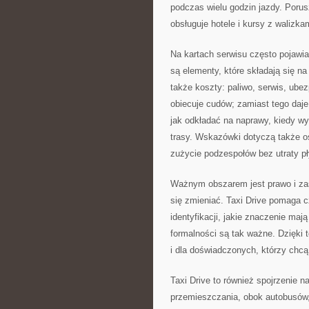
podczas wielu godzin jazdy. Porus
obsługuje hotele i kursy z walizka
Na kartach serwisu często pojawia
są elementy, które składają się na
także koszty: paliwo, serwis, ubez
obiecuje cudów; zamiast tego daje 
jak odkładać na naprawy, kiedy wy
trasy. Wskazówki dotyczą także osz
zużycie podzespołów bez utraty pł
Ważnym obszarem jest prawo i zas
się zmieniać. Taxi Drive pomaga c
identyfikacji, jakie znaczenie maj
formalności są tak ważne. Dzięki 
i dla doświadczonych, którzy chcą
Taxi Drive to również spojrzenie 
przemieszczania, obok autobusów, 