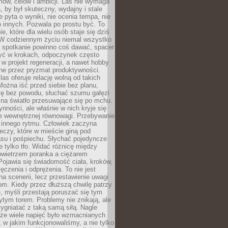
ów, celów i ambicji. Las nie wymaga
, by był skuteczny, wydajny i stale
e pyta o wyniki, nie ocenia tempa, nie
 innych. Pozwala po prostu być. To
e, które dla wielu osób staje się dziś
 W codziennym życiu niemal wszystko
: spotkanie powinno coś dawać, spacer
czyć w krokach, odpoczynek często
 w projekt regeneracji, a nawet hobby
ne przez pryzmat produktywności.
s oferuje relację wolną od takich
ożna iść przed siebie bez planu,
ię bez powodu, słuchać szumu gałęzi
 na światło przesuwające się po mchu.
ynności, ale właśnie w nich kryje się
e wewnętrznej równowagi. Przebywanie
 innego rytmu. Człowiek zaczyna
czy, które w mieście giną pod
asu i pośpiechu. Słychać pojedyncze
ie tylko tło. Widać różnicę między
owietrzem poranka a ciężarem
Pojawia się świadomość ciała, kroków,
czenia i odprężenia. To nie jest
a scenerii, lecz przestawienie uwagi
om. Kiedy przez dłuższą chwilę patrzy
ę, myśli przestają poruszać się tym
tym torem. Problemy nie znikają, ale
zygniatać z taką samą siłą. Nagle
 że wiele napięć było wzmacnianych
 w jakim funkcjonowaliśmy, a nie tylko