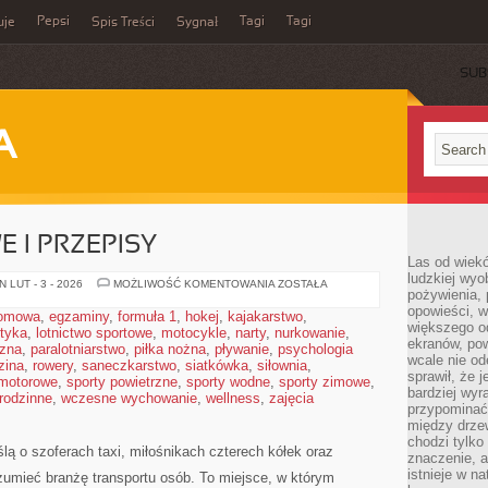
Pepsi
Tagi
Tagi
uje
Spis Treści
Sygnał
SUB
A
 I PRZEPISY
Las od wiek
ludzkiej wyo
PRAWO
 LUT - 3 - 2026
MOŻLIWOŚĆ KOMENTOWANIA
ZOSTAŁA
pożywienia, 
DROGOWE
I
opowieści, w
domowa
,
egzaminy
,
formuła 1
,
hokej
,
kajakarstwo
,
PRZEPISY
większego od
styka
,
lotnictwo sportowe
,
motocykle
,
narty
,
nurkowanie
,
ekranów, po
czna
,
paralotniarstwo
,
piłka nożna
,
pływanie
,
psychologia
wcale nie od
zina
,
rowery
,
saneczkarstwo
,
siatkówka
,
siłownia
,
sprawił, że 
 motorowe
,
sporty powietrzne
,
sporty wodne
,
sporty zimowe
,
bardziej wyr
 rodzinne
,
wczesne wychowanie
,
wellness
,
zajęcia
przypominać
między drzew
chodzi tylko
ślą o szoferach taxi, miłośnikach czterech kółek oraz
znaczenie, a
istnieje w n
ozumieć branżę transportu osób. To miejsce, w którym