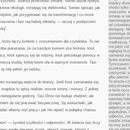
przyszłość. Branża przechodzi zmiany: rośnie udział hybryd,
między drzew
chodzi tylko
esie ekologii, rozwijają się elektronika. Serwis opisuje, jak
znaczenie, a
iejskie, jak przygotować się na transformację i co może
istnieje w n
harmonogram
traszenia i bez nachalnej reklamy — raczej z podejściem:
od człowieka
duj”.
dostępny. Ni
porównuje do
doświadczeni
 który łączy konkret z zrozumieniem dla czytelnika. To nie
rzadkością.
ma jakiś cel
 próba pokazania, że za każdym kursem stoi historia: ktoś
najlepiej li
racy, ktoś spieszy się do rodziny, ktoś potrzebuje pomocy w
zamienia się
bywa ocenia
ierwszą osobą, której klient ufa w ważnym momencie. Taxi
Tymczasem la
oczekiwań. M
tę rolę pełnić po ludzku.
zatrzymać s
albo patrzeć
To proste cz
iero rozważają wejście do branży. Jeśli ktoś zastanawia się,
odzyskiwani
 znajdzie tu opisy realiów: mocne strony i minusy. Z jednej
w lesie uczy
zauważać rze
 nieregularne godziny. Taxi Drive nie buduje złudzeń, ale
warstwą hał
niem da się pracować bezpieczniej. Są wskazówki, jak
dźwięki, a n
wilgotnym p
ładać własny styl pracy i jak nie wpaść w pułapkę chaosu.
popołudnia. 
oddechu, zmę
zwykła zmian
pion” — symbol szybkości i odporności. W świecie taxi liczy
na inny pozi
się na natur
ny: nagłe zlecenie, korek, objazd, pogodę, klienta z