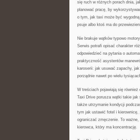
się ruch w różnych porach dnia, ja
planować pracę, by wykorzystywa
o tym, jak taxi może być wygodną
psuje albo ktoś ma do przewiezie
Nie brakuje wątków typowo motory
Serwis potrafi opisać charakter ró
odpowiedzieć na pytania o automa
praktyczność asystentów manewró
karoserii: jak usuwać zapachy, jak 
porządnie nawet po wielu tysiącac
W treściach pojawiają się również 
Taxi Drive porusza wątki takie ja
także utrzymanie kondycji podcza
tym jak ustawić fotel i kierownicę,
ograniczać zmęczenie. To ważne, b
kierowca, który ma koncentrację.