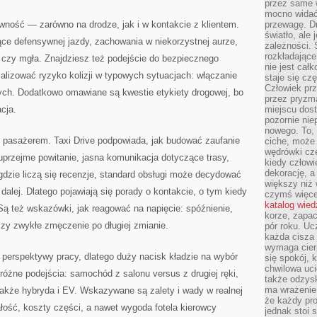
przez same 
mocno widać,
wność — zarówno na drodze, jak i w kontakcie z klientem.
przewagę. Dr
światło, ale
ce defensywnej jazdy, zachowania w niekorzystnej aurze,
zależności. Ś
rozkładające
czy mgła. Znajdziesz też podejście do bezpiecznego
nie jest cał
alizować ryzyko kolizji w typowych sytuacjach: włączanie
staje się czę
Człowiek prz
zych. Dodatkowo omawiane są kwestie etykiety drogowej, bo
przez pryzm
acja.
miejscu dost
pozornie ni
nowego. To, 
 pasażerem. Taxi Drive podpowiada, jak budować zaufanie
ciche, może 
wędrówki cz
uprzejme powitanie, jasna komunikacja dotyczące trasy,
kiedy człowi
dekorację, 
 gdzie liczą się recenzje, standard obsługi może decydować
większy niż 
ę dalej. Dlatego pojawiają się porady o kontakcie, o tym kiedy
czymś więce
katalog wied
 Są też wskazówki, jak reagować na napięcie: spóźnienie,
korze, zapac
czy zwykłe zmęczenie po długiej zmianie.
pór roku. Uc
każda cisza 
wymaga cierp
 perspektywy pracy, dlatego duży nacisk kładzie na wybór
się spokój, 
chwilowa uc
óżne podejścia: samochód z salonu versus z drugiej ręki,
także odzys
ma wrażenie,
 także hybryda i EV. Wskazywane są zalety i wady w realnej
że każdy pro
wałość, koszty części, a nawet wygoda fotela kierowcy
jednak stoi 