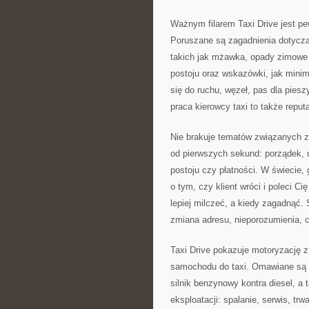
Ważnym filarem Taxi Drive jest pe
Poruszane są zagadnienia dotyczą
takich jak mżawka, opady zimowe 
postoju oraz wskazówki, jak minim
się do ruchu, węzeł, pas dla pies
praca kierowcy taxi to także reput
Nie brakuje tematów związanych z
od pierwszych sekund: porządek, 
postoju czy płatności. W świecie,
o tym, czy klient wróci i poleci Ci
lepiej milczeć, a kiedy zagadnąć.
zmiana adresu, nieporozumienia, 
Taxi Drive pokazuje motoryzację z
samochodu do taxi. Omawiane są r
silnik benzynowy kontra diesel, a
eksploatacji: spalanie, serwis, tr