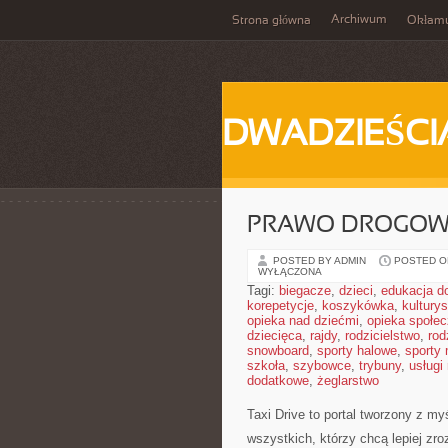
Archiwum
Strona główna
Okłam
DWADZIEŚCI
PRAWO DROGOWE
POSTED BY ADMIN
POSTED ON
WYŁĄCZONA
Tagi:
biegacze
,
dzieci
,
edukacja 
korepetycje
,
koszykówka
,
kultury
opieka nad dziećmi
,
opieka społe
dziecięca
,
rajdy
,
rodzicielstwo
,
rod
snowboard
,
sporty halowe
,
sporty
szkoła
,
szybowce
,
trybuny
,
usługi
dodatkowe
,
żeglarstwo
Taxi Drive to portal tworzony z my
wszystkich, którzy chcą lepiej zr