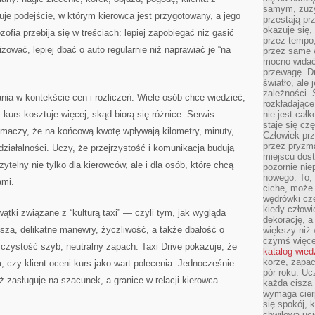
samym, zuży
uje podejście, w którym kierowca jest przygotowany, a jego
przestają pr
okazuje się,
ofia przebija się w treściach: lepiej zapobiegać niż gasić
przez tempo,
izować, lepiej dbać o auto regularnie niż naprawiać je “na
przez same 
mocno widać,
przewagę. Dr
światło, ale
zależności. Ś
ania w kontekście cen i rozliczeń. Wiele osób chce wiedzieć,
rozkładające
 kurs kosztuje więcej, skąd biorą się różnice. Serwis
nie jest cał
staje się czę
umaczy, że na końcową kwotę wpływają kilometry, minuty,
Człowiek prz
przez pryzm
działalności. Uczy, że przejrzystość i komunikacja budują
miejscu dost
czytelny nie tylko dla kierowców, ale i dla osób, które chcą
pozornie ni
nowego. To, 
ami.
ciche, może 
wędrówki cz
kiedy człowi
wątki związane z “kulturą taxi” — czyli tym, jak wygląda
dekorację, 
sza, delikatne manewry, życzliwość, a także dbałość o
większy niż 
czymś więce
 czystość szyb, neutralny zapach. Taxi Drive pokazuje, że
katalog wied
korze, zapac
, czy klient oceni kurs jako wart polecenia. Jednocześnie
pór roku. Uc
ż zasługuje na szacunek, a granice w relacji kierowca–
każda cisza 
wymaga cierp
się spokój, 
chwilowa uc