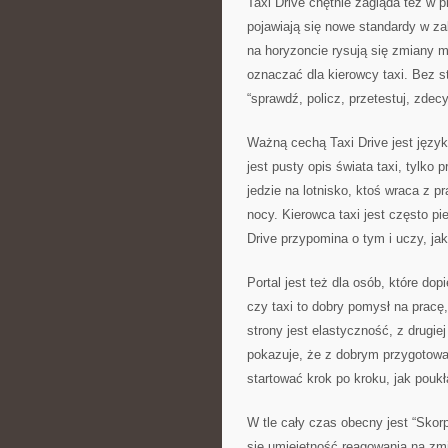
Taxi Drive chętnie zagląda też w 
pojawiają się nowe standardy w zakr
na horyzoncie rysują się zmiany m
oznaczać dla kierowcy taxi. Bez s
“sprawdź, policz, przetestuj, zdecy
Ważną cechą Taxi Drive jest język,
jest pusty opis świata taxi, tylko
jedzie na lotnisko, ktoś wraca z p
nocy. Kierowca taxi jest często p
Drive przypomina o tym i uczy, jak 
Portal jest też dla osób, które dop
czy taxi to dobry pomysł na pracę,
strony jest elastyczność, z drugiej
pokazuje, że z dobrym przygotowa
startować krok po kroku, jak pouk
W tle cały czas obecny jest “Skor
się umiejętność reagowania na zmia