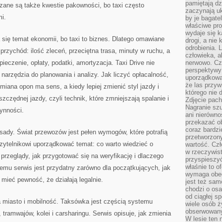
pamiętają dz
zane są także kwestie pakowności, bo taxi często
zaczynają uk
mi.
by je bagate
właściwe pro
wydaje się k
 się temat ekonomii, bo taxi to biznes. Dlatego omawiane
drogi, a nie
odrobienia. 
 przychód: ilość zleceń, przeciętna trasa, minuty w ruchu, a
człowieka, a
pieczenie, opłaty, podatki, amortyzacja. Taxi Drive nie
nerwowo. Cz
perspektywy
narzędzia do planowania i analizy. Jak liczyć opłacalność,
uporządkowa
że las przy
miana opon ma sens, a kiedy lepiej zmienić styl jazdy i
którego nie d
czędnej jazdy, czyli technik, które zmniejszają spalanie i
Zdjęcie pach
Nagranie szu
ynności.
ani nierówno
przekazać ob
coraz bardzi
ady. Świat przewozów jest pełen wymogów, które potrafią
przetworzon
zytelnikowi uporządkować temat: co warto wiedzieć o
wartość. Czł
w rzeczywist
ą przeglądy, jak przygotować się na weryfikację i dlaczego
przyspieszy
właśnie to o
temu serwis jest przydatny zarówno dla początkujących, jak
wymaga obecn
 mieć pewność, że działają legalnie.
jest też sam
chodzi o osa
od ciągłej s
na miasto i mobilność. Taksówka jest częścią systemu
wiele osób ży
obserwowany
tramwajów, kolei i carsharingu. Serwis opisuje, jak zmienia
W lesie ten 