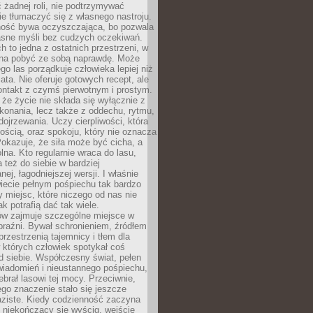
 żadnej roli, nie podtrzymywać
ie tłumaczyć się z własnego nastroju.
ość bywa oczyszczająca, bo pozwala
asne myśli bez cudzych oczekiwań.
ch to jedna z ostatnich przestrzeni, w
na pobyć ze sobą naprawdę. Może
ego las porządkuje człowieka lepiej niż
ata. Nie oferuje gotowych recept, ale
ontakt z czymś pierwotnym i prostym.
że życie nie składa się wyłącznie z
onania, lecz także z oddechu, rytmu,
 dojrzewania. Uczy cierpliwości, która
rnością, oraz spokoju, który nie oznacza
Pokazuje, że siła może być cicha, a
na. Kto regularnie wraca do lasu,
 też do siebie w bardziej
ej, łagodniejszej wersji. I właśnie
iecie pełnym pośpiechu tak bardzo
 miejsc, które niczego od nas nie
k potrafią dać tak wiele.
ów zajmuje szczególne miejsce w
braźni. Bywał schronieniem, źródłem
przestrzenią tajemnicy i tłem dla
 których człowiek spotykał coś
 siebie. Współczesny świat, pełen
wiadomień i nieustannego pośpiechu,
ebrał lasowi tej mocy. Przeciwnie,
jego znaczenie stało się jeszcze
aziste. Kiedy codzienność zaczyna
 niekończący się wyścig, wejście