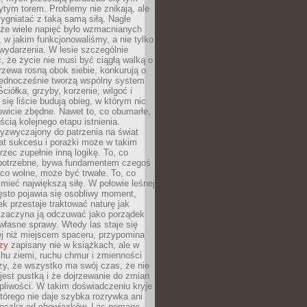
tym torem. Problemy nie znikają, ale
zygniatać z taką samą siłą. Nagle
 że wiele napięć było wzmacnianych
 w jakim funkcjonowaliśmy, a nie tylko
wydarzenia. W lesie szczególnie
 że życie nie musi być ciągłą walką o
zewa rosną obok siebie, konkurują o
 jednocześnie tworzą wspólny system
ciółka, grzyby, korzenie, wilgoć i
 się liście budują obieg, w którym nic
kowicie zbędne. Nawet to, co obumarłe,
ścią kolejnego etapu istnienia.
yzwyczajony do patrzenia na świat
at sukcesu i porażki może w takim
rzec zupełnie inną logikę. To, co
epotrzebne, bywa fundamentem czegoś
co wolne, może być trwałe. To, co
mieć największą siłę. W połowie leśnej
ęsto pojawia się osobliwy moment,
ek przestaje traktować naturę jak
a zaczyna ją odczuwać jako porządek
własne sprawy. Wtedy las staje się
j niż miejscem spaceru, przypomina
zy
zapisany nie w książkach, ale w
hu ziemi, ruchu chmur i zmienności
zy, że wszystko ma swój czas, że nie
jest pustką i że dojrzewanie do zmian
liwości. W takim doświadczeniu kryje
którego nie daje szybka rozrywka ani
ieczka od obowiązków. Las pomaga