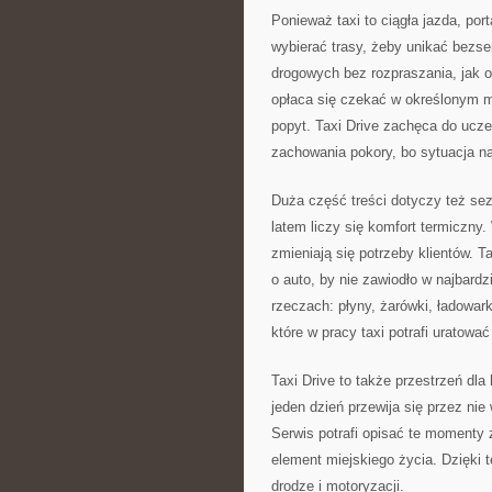
Ponieważ taxi to ciągła jazda, po
wybierać trasy, żeby unikać bezs
drogowych bez rozpraszania, jak o
opłaca się czekać w określonym mi
popyt. Taxi Drive zachęca do uczen
zachowania pokory, bo sytuacja na
Duża część treści dotyczy też se
latem liczy się komfort termiczny
zmieniają się potrzeby klientów. Ta
o auto, by nie zawiodło w najbard
rzeczach: płyny, żarówki, ładowar
które w pracy taxi potrafi uratować
Taxi Drive to także przestrzeń dla 
jeden dzień przewija się przez nie
Serwis potrafi opisać te momenty z 
element miejskiego życia. Dzięki t
drodze i motoryzacji.