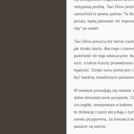
nietypową prośbą. Taxi Drive prom
samochód to pewny partner. Ta filoz
pożary, lepiej planować niż improw
raty” po awarii.
Taxi Drive porusza też temat zauf
jak działa taryfa, dlaczego czasem
podchodzi do tego edukacyjnie: tł
ruch, a także koszty prowadzenia 
lojalność. Dzięki temu portal jest 
być bardziej świadomymi pasażer
W serwisie przewijają się również 
dobre doświadczenie przejazdu. Ci
szczegóły: temperatura w kabinie,
te drobiazgi często decydują o tym
serwis przypomina, że kierowca te
pasażer są ważne.