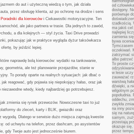
harmonogram
jazmem do aut i użyteczną wiedzą o tym, jak działa
od człowieka
dostępny. Ni
ta, przez obsługę klienta, aż po ochronę na drodze i sens
porównuje do
e
Poradniki dla kierowców
i Ciekawostki motoryzacyjne. Ten
doświadczeni
rzadkością.
y samochód, ale jako partnera w trasie. Dla jednych to zawód,
ma jakiś cel
najlepiej li
ychodu, a dla kolejnych — styl życia. Taxi Drive prowadzi
zamienia się
tanki, pokazując jak w praktyce wygląda dyżur taksówkarza
bywa ocenia
Tymczasem la
ofertę, by jeździć lepiej.
oczekiwań. M
zatrzymać s
albo patrzeć
, które naprawdę bolą kierowców: wydatki na tankowanie,
To proste cz
y, geometria, ale też planowanie przejazdów, stanie w
odzyskiwani
w lesie uczy
yjny. To porady oparte na realnych sytuacjach: jak dbać o
zauważać rze
warstwą hał
 jak reagować, gdy pojawia się niepokojący hałas, oraz jak
dźwięki, a n
o niezawodne wtedy, kiedy najbardziej go potrzebujesz.
wilgotnym p
popołudnia. 
oddechu, zmę
jak zmienia się rynek przewozów. Nowoczesne taxi to już
zwykła zmian
na inny pozi
 platformy do zleceń, karty i BLIK, gwiazdki oraz
się na natur
 wygodą. Dlatego w serwisie dużo miejsca zajmują kwestie
samym, zuży
przestają pr
cę: od uchwytu na telefon, przez dashcam, po asystentów
okazuje się,
przez tempo,
e, gdy Twoje auto jest jednocześnie biurem.