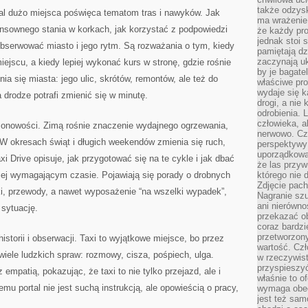
także odzys
rtal dużo miejsca poświęca tematom tras i nawyków. Jak
ma wrażenie,
ensownego stania w korkach, jak korzystać z podpowiedzi
że każdy pro
jednak stoi 
bserwować miasto i jego rytm. Są rozważania o tym, kiedy
pamiętają dz
zaczynają uk
ejscu, a kiedy lepiej wykonać kurs w stronę, gdzie rośnie
by je bagate
ia się miasta: jego ulic, skrótów, remontów, ale też do
właściwe pro
wydaje się k
 drodze potrafi zmienić się w minutę.
drogi, a nie
odrobienia. 
człowieka, a
zonowości. Zimą rośnie znaczenie wydajnego ogrzewania,
nerwowo. Cz
. W okresach świąt i długich weekendów zmienia się ruch,
perspektywy
uporządkowa
xi Drive opisuje, jak przygotować się na te cykle i jak dbać
że las przy
ziej wymagającym czasie. Pojawiają się porady o drobnych
którego nie d
Zdjęcie pach
ki, przewody, a nawet wyposażenie “na wszelki wypadek”,
Nagranie szu
ani nierówno
 sytuację.
przekazać ob
coraz bardzi
przetworzon
historii i obserwacji. Taxi to wyjątkowe miejsce, bo przez
wartość. Czł
 wiele ludzkich spraw: rozmowy, cisza, pośpiech, ulga.
w rzeczywist
przyspieszy
empatią, pokazując, że taxi to nie tylko przejazd, ale i
właśnie to o
emu portal nie jest suchą instrukcją, ale opowieścią o pracy,
wymaga obecn
jest też sam