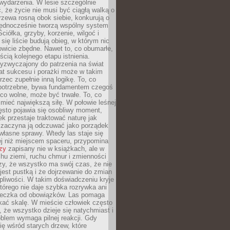
wydarzenia. W lesie szczególnie
 że życie nie musi być ciągłą walką o
zewa rosną obok siebie, konkurują o
 jednocześnie tworzą wspólny system
ciółka, grzyby, korzenie, wilgoć i
 się liście budują obieg, w którym nic
kowicie zbędne. Nawet to, co obumarłe,
ścią kolejnego etapu istnienia.
yzwyczajony do patrzenia na świat
at sukcesu i porażki może w takim
rzec zupełnie inną logikę. To, co
epotrzebne, bywa fundamentem czegoś
co wolne, może być trwałe. To, co
mieć największą siłę. W połowie leśnej
ęsto pojawia się osobliwy moment,
ek przestaje traktować naturę jak
a zaczyna ją odczuwać jako porządek
własne sprawy. Wtedy las staje się
j niż miejscem spaceru, przypomina
zy
zapisany nie w książkach, ale w
hu ziemi, ruchu chmur i zmienności
zy, że wszystko ma swój czas, że nie
jest pustką i że dojrzewanie do zmian
liwości. W takim doświadczeniu kryje
którego nie daje szybka rozrywka ani
ieczka od obowiązków. Las pomaga
kać skalę. W mieście człowiek często
 że wszystko dzieje się natychmiast i
blem wymaga pilnej reakcji. Gdy
się wśród starych drzew, które