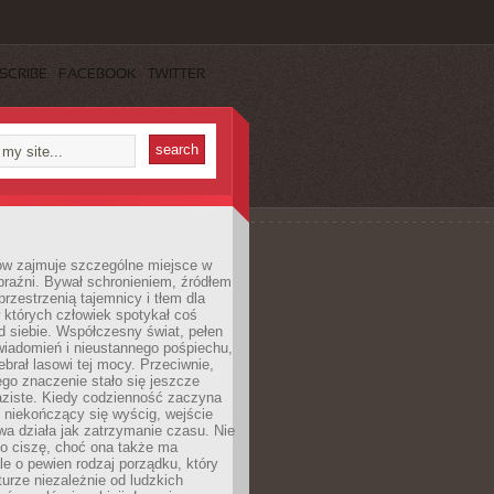
SCRIBE
FACEBOOK
TWITTER
ów zajmuje szczególne miejsce w
braźni. Bywał schronieniem, źródłem
przestrzenią tajemnicy i tłem dla
 których człowiek spotykał coś
 siebie. Współczesny świat, pełen
wiadomień i nieustannego pośpiechu,
ebrał lasowi tej mocy. Przeciwnie,
jego znaczenie stało się jeszcze
aziste. Kiedy codzienność zaczyna
 niekończący się wyścig, wejście
a działa jak zatrzymanie czasu. Nie
 o ciszę, choć ona także ma
le o pewien rodzaj porządku, który
aturze niezależnie od ludzkich