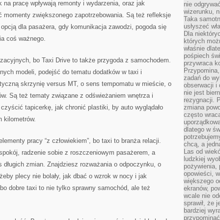
k na pracę wpływają remonty i wydarzenia, oraz jak
nie odgrywać
wizerunku, n
ć momenty zwiększonego zapotrzebowania. Są też refleksje
Taka samotn
usłyszeć wł
 opcją dla pasażera, gdy komunikacja zawodzi, pogoda się
Dla niektóry
nia coś ważnego.
których moż
właśnie dlat
pośpiech świ
zacyjnych, bo Taxi Drive to także przygoda z samochodem.
przywraca k
Przypomina, 
żnych modeli, podejść do tematu dodatków w taxi i
zadań do wyk
tyczną skrzynię versus MT, o sens tempomatu w mieście, o
obserwacji i
nie jest bie
w. Są też tematy związane z odświeżaniem wnętrza i
rezygnacji. 
czyścić tapicerkę, jak chronić plastiki, by auto wyglądało
zmiana powol
często wraca
h kilometrów.
uporządkowan
dlatego w św
potrzebujemy
elementy pracy “z człowiekiem”, bo taxi to branża relacji.
chcą, a jedna
Las od wiek
k spokój, radzenie sobie z roszczeniowym pasażerem, a
ludzkiej wyo
s długich zmian. Znajdziesz rozważania o odpoczynku, o
pożywienia, 
opowieści, w
 żeby plecy nie bolały, jak dbać o wzrok w nocy i jak
większego od
o dobre taxi to nie tylko sprawny samochód, ale też
ekranów, po
wcale nie od
sprawił, że 
bardziej wyr
przypominać