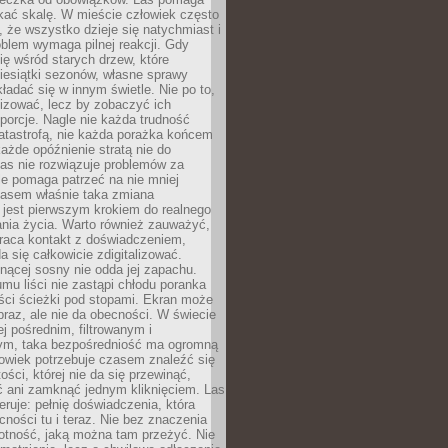
kać skalę. W mieście człowiek często
 że wszystko dzieje się natychmiast i
blem wymaga pilnej reakcji. Gdy
się wśród starych drzew, które
iesiątki sezonów, własne sprawy
ładać się w innym świetle. Nie po to,
lizować, lecz by zobaczyć ich
porcje. Nagle nie każda trudność
atastrofą, nie każda porażka końcem
 każde opóźnienie stratą nie do
Las nie rozwiązuje problemów za
le pomaga patrzeć na nie mniej
asem właśnie taka zmiana
 jest pierwszym krokiem do realnego
nia życia. Warto również zauważyć,
wraca kontakt z doświadczeniem,
a się całkowicie zdigitalizować.
nącej sosny nie odda jej zapachu.
mu liści nie zastąpi chłodu poranka
ści ścieżki pod stopami. Ekran może
raz, ale nie da obecności. W świecie
ej pośrednim, filtrowanym i
ym, taka bezpośredniość ma ogromną
owiek potrzebuje czasem znaleźć się
ości, której nie da się przewinąć,
ć ani zamknąć jednym kliknięciem. Las
feruje: pełnię doświadczenia, która
ości tu i teraz. Nie bez znaczenia
otność, jaką można tam przeżyć. Nie