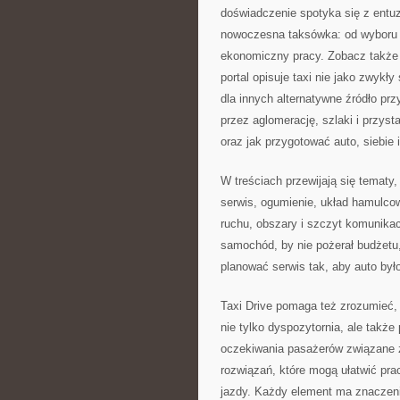
doświadczenie spotyka się z entuz
nowoczesna taksówka: od wyboru au
ekonomiczny pracy. Zobacz takż
portal opisuje taxi nie jako zwykł
dla innych alternatywne źródło prz
przez aglomerację, szlaki i przys
oraz jak przygotować auto, siebie i 
W treściach przewijają się tematy
serwis, ogumienie, układ hamulcow
ruchu, obszary i szczyt komunikac
samochód, by nie pożerał budżetu,
planować serwis tak, aby auto był
Taxi Drive pomaga też zrozumieć, 
nie tylko dyspozytornia, ale także
oczekiwania pasażerów związane z
rozwiązań, które mogą ułatwić pra
jazdy. Każdy element ma znaczeni