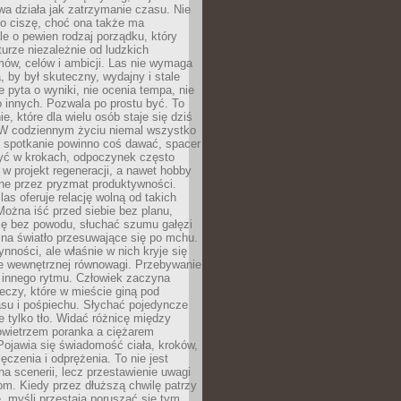
a działa jak zatrzymanie czasu. Nie
 o ciszę, choć ona także ma
le o pewien rodzaj porządku, który
aturze niezależnie od ludzkich
ów, celów i ambicji. Las nie wymaga
, by był skuteczny, wydajny i stale
e pyta o wyniki, nie ocenia tempa, nie
 innych. Pozwala po prostu być. To
e, które dla wielu osób staje się dziś
 W codziennym życiu niemal wszystko
: spotkanie powinno coś dawać, spacer
czyć w krokach, odpoczynek często
 w projekt regeneracji, a nawet hobby
ne przez pryzmat produktywności.
s oferuje relację wolną od takich
ożna iść przed siebie bez planu,
ię bez powodu, słuchać szumu gałęzi
 na światło przesuwające się po mchu.
ynności, ale właśnie w nich kryje się
e wewnętrznej równowagi. Przebywanie
 innego rytmu. Człowiek zaczyna
czy, które w mieście giną pod
asu i pośpiechu. Słychać pojedyncze
ie tylko tło. Widać różnicę między
owietrzem poranka a ciężarem
Pojawia się świadomość ciała, kroków,
czenia i odprężenia. To nie jest
a scenerii, lecz przestawienie uwagi
om. Kiedy przez dłuższą chwilę patrzy
ę, myśli przestają poruszać się tym