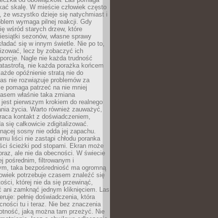
kać skalę. W mieście człowiek często
 że wszystko dzieje się natychmiast i
blem wymaga pilnej reakcji. Gdy
się wśród starych drzew, które
iesiątki sezonów, własne sprawy
ładać się w innym świetle. Nie po to,
lizować, lecz by zobaczyć ich
porcje. Nagle nie każda trudność
atastrofą, nie każda porażka końcem
 każde opóźnienie stratą nie do
Las nie rozwiązuje problemów za
le pomaga patrzeć na nie mniej
asem właśnie taka zmiana
 jest pierwszym krokiem do realnego
nia życia. Warto również zauważyć,
wraca kontakt z doświadczeniem,
a się całkowicie zdigitalizować.
nącej sosny nie odda jej zapachu.
mu liści nie zastąpi chłodu poranka
ści ścieżki pod stopami. Ekran może
raz, ale nie da obecności. W świecie
ej pośrednim, filtrowanym i
ym, taka bezpośredniość ma ogromną
owiek potrzebuje czasem znaleźć się
ości, której nie da się przewinąć,
ć ani zamknąć jednym kliknięciem. Las
feruje: pełnię doświadczenia, która
ości tu i teraz. Nie bez znaczenia
otność, jaką można tam przeżyć. Nie