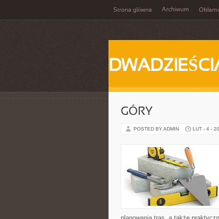
Archiwum
Strona główna
Okłam
DWADZIEŚCI
GÓRY
POSTED BY ADMIN
LUT - 4 - 2
planowania tras, a także praktyc