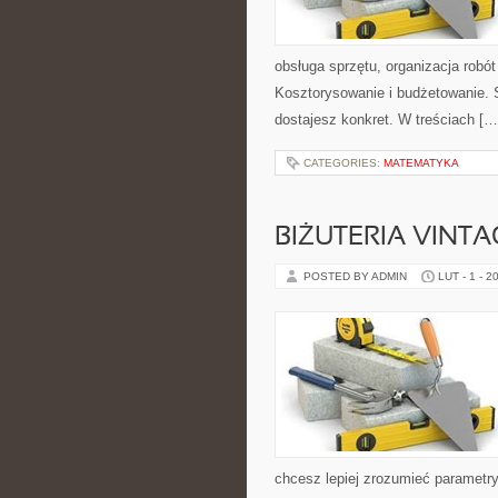
obsługa sprzętu, organizacja robó
Kosztorysowanie i budżetowanie. S
dostajesz konkret. W treściach […
CATEGORIES:
MATEMATYKA
BIŻUTERIA VINTA
POSTED BY ADMIN
LUT - 1 - 2
chcesz lepiej zrozumieć parametry