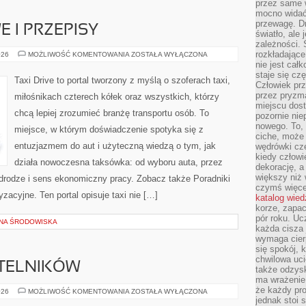
przez same 
mocno widać,
przewagę. Dr
 I PRZEPISY
światło, ale
zależności. Ś
rozkładające
PRAWO
026
MOŻLIWOŚĆ KOMENTOWANIA
ZOSTAŁA WYŁĄCZONA
DROGOWE
nie jest cał
I
staje się czę
PRZEPISY
Taxi Drive to portal tworzony z myślą o szoferach taxi,
Człowiek prz
przez pryzm
miłośnikach czterech kółek oraz wszystkich, którzy
miejscu dost
chcą lepiej zrozumieć branżę transportu osób. To
pozornie ni
nowego. To, 
miejsce, w którym doświadczenie spotyka się z
ciche, może 
entuzjazmem do aut i użyteczną wiedzą o tym, jak
wędrówki cz
kiedy człowi
działa nowoczesna taksówka: od wyboru auta, przez
dekorację, 
większy niż 
 drodze i sens ekonomiczny pracy. Zobacz także Poradniki
czymś więce
zacyjne. Ten portal opisuje taxi nie […]
katalog wied
korze, zapac
pór roku. Uc
ONA ŚRODOWISKA
każda cisza 
wymaga cierp
się spokój, 
chwilowa uc
YTELNIKÓW
także odzys
ma wrażenie,
że każdy pro
PYTANIA
026
MOŻLIWOŚĆ KOMENTOWANIA
ZOSTAŁA WYŁĄCZONA
OD
jednak stoi 
CZYTELNIKÓW