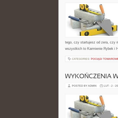
tego, czy startujesz od zera, czy 
wszystkich to Karmienie Rybek i 
CATEGORIES:
POCIĄGI TOWAROW
WYKOŃCZENIA 
POSTED BY ADMIN
LUT - 2 - 2