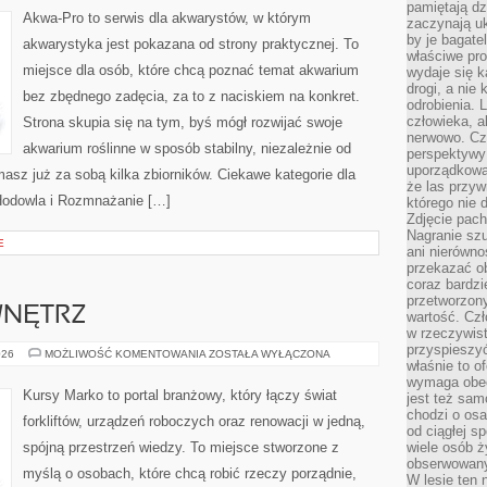
pamiętają dz
Akwa-Pro to serwis dla akwarystów, w którym
zaczynają uk
by je bagate
akwarystyka jest pokazana od strony praktycznej. To
właściwe pro
miejsce dla osób, które chcą poznać temat akwarium
wydaje się k
drogi, a nie
bez zbędnego zadęcia, za to z naciskiem na konkret.
odrobienia. 
człowieka, a
Strona skupia się na tym, byś mógł rozwijać swoje
nerwowo. Cz
akwarium roślinne w sposób stabilny, niezależnie od
perspektywy
uporządkowa
masz już za sobą kilka zbiorników. Ciekawe kategorie dla
że las przy
Hodowla i Rozmnażanie […]
którego nie d
Zdjęcie pach
Nagranie szu
E
ani nierówno
przekazać ob
coraz bardzi
przetworzon
WNĘTRZ
wartość. Czł
w rzeczywist
przyspieszy
WYKOŃCZENIA
026
MOŻLIWOŚĆ KOMENTOWANIA
ZOSTAŁA WYŁĄCZONA
właśnie to o
WNĘTRZ
wymaga obecn
Kursy Marko to portal branżowy, który łączy świat
jest też sam
chodzi o osa
forkliftów, urządzeń roboczych oraz renowacji w jedną,
od ciągłej s
spójną przestrzeń wiedzy. To miejsce stworzone z
wiele osób ży
obserwowany
myślą o osobach, które chcą robić rzeczy porządnie,
W lesie ten 