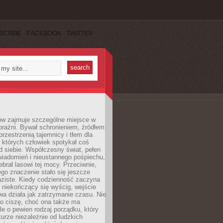
SCRIBE
FACEBOOK
TWITTER
ów zajmuje szczególne miejsce w
braźni. Bywał schronieniem, źródłem
przestrzenią tajemnicy i tłem dla
 których człowiek spotykał coś
 siebie. Współczesny świat, pełen
wiadomień i nieustannego pośpiechu,
ebrał lasowi tej mocy. Przeciwnie,
jego znaczenie stało się jeszcze
aziste. Kiedy codzienność zaczyna
 niekończący się wyścig, wejście
a działa jak zatrzymanie czasu. Nie
 o ciszę, choć ona także ma
le o pewien rodzaj porządku, który
aturze niezależnie od ludzkich