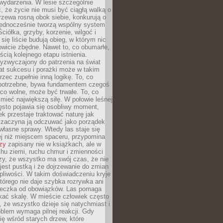
wydarzenia. W lesie szczególnie
 że życie nie musi być ciągłą walką o
zewa rosną obok siebie, konkurują o
 jednocześnie tworzą wspólny system
ciółka, grzyby, korzenie, wilgoć i
 się liście budują obieg, w którym nic
kowicie zbędne. Nawet to, co obumarłe,
ścią kolejnego etapu istnienia.
yzwyczajony do patrzenia na świat
at sukcesu i porażki może w takim
rzec zupełnie inną logikę. To, co
epotrzebne, bywa fundamentem czegoś
co wolne, może być trwałe. To, co
mieć największą siłę. W połowie leśnej
ęsto pojawia się osobliwy moment,
ek przestaje traktować naturę jak
a zaczyna ją odczuwać jako porządek
własne sprawy. Wtedy las staje się
j niż miejscem spaceru, przypomina
zy
zapisany nie w książkach, ale w
hu ziemi, ruchu chmur i zmienności
zy, że wszystko ma swój czas, że nie
jest pustką i że dojrzewanie do zmian
liwości. W takim doświadczeniu kryje
którego nie daje szybka rozrywka ani
ieczka od obowiązków. Las pomaga
kać skalę. W mieście człowiek często
 że wszystko dzieje się natychmiast i
blem wymaga pilnej reakcji. Gdy
się wśród starych drzew, które