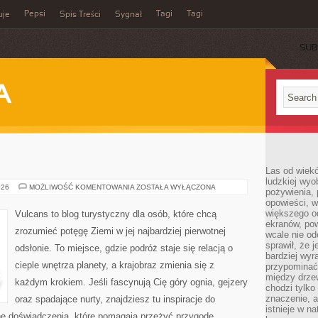
Pepsi
Tagi
Tagi
uje
Spis Treści
Sygnał
SUB
A
Las od wiek
ludzkiej wyo
GÓRY
026
MOŻLIWOŚĆ KOMENTOWANIA
ZOSTAŁA WYŁĄCZONA
pożywienia, 
opowieści, w
większego od
Vulcans to blog turystyczny dla osób, które chcą
ekranów, po
zrozumieć potęgę Ziemi w jej najbardziej pierwotnej
wcale nie od
sprawił, że 
odsłonie. To miejsce, gdzie podróż staje się relacją o
bardziej wyr
cieple wnętrza planety, a krajobraz zmienia się z
przypominać
między drzew
każdym krokiem. Jeśli fascynują Cię góry ognia, gejzery
chodzi tylko
znaczenie, a
oraz spadające nurty, znajdziesz tu inspiracje do
istnieje w n
zne doświadczenia, które pomagają przeżyć przygodę