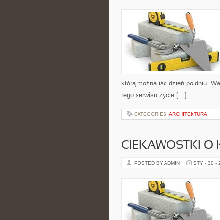
którą można iść dzień po dniu. Wa
tego serwisu życie […]
CATEGORIES:
ARCHITEKTURA
CIEKAWOSTKI O
POSTED BY ADMIN
STY - 30 -