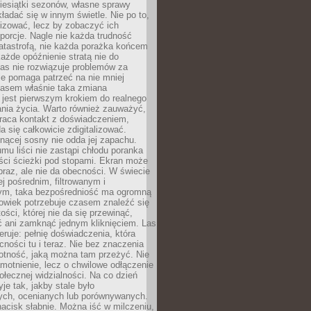
iesiątki sezonów, własne sprawy
ładać się w innym świetle. Nie po to,
lizować, lecz by zobaczyć ich
porcje. Nagle nie każda trudność
atastrofą, nie każda porażka końcem
 każde opóźnienie stratą nie do
Las nie rozwiązuje problemów za
le pomaga patrzeć na nie mniej
asem właśnie taka zmiana
 jest pierwszym krokiem do realnego
nia życia. Warto również zauważyć,
wraca kontakt z doświadczeniem,
a się całkowicie zdigitalizować.
nącej sosny nie odda jej zapachu.
mu liści nie zastąpi chłodu poranka
ści ścieżki pod stopami. Ekran może
raz, ale nie da obecności. W świecie
ej pośrednim, filtrowanym i
ym, taka bezpośredniość ma ogromną
owiek potrzebuje czasem znaleźć się
ości, której nie da się przewinąć,
ć ani zamknąć jednym kliknięciem. Las
feruje: pełnię doświadczenia, która
ości tu i teraz. Nie bez znaczenia
otność, jaką można tam przeżyć. Nie
motnienie, lecz o chwilowe odłączenie
połecznej widzialności. Na co dzień
je tak, jakby stale było
ch, ocenianych lub porównywanych.
nacisk słabnie. Można iść w milczeniu,