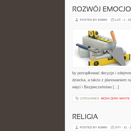
ROZWÓJ EMOCJO
POSTED BY ADMIN
LUT - 1 - 2
by porządkować decyzje i zdejmo
dziecka, a także z planowaniem ru
więzi i Bezpieczeństwo […]
CATEGORIES:
MODA ZERO WASTE
RELIGIA
POSTED BY ADMIN
STY - 31 -