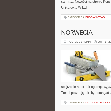
sam raz. Nowości na stronie Konser
Unikatowa. W […]
CATEGORIES:
BUDOWNICTWO
NORWEGIA
POSTED BY ADMIN
LUT - 1 - 2
spojrzenie na to, jak ogarnąć wyj
Treści powstają tak, by pomagać 
CATEGORIES:
LATAJACACHOLERA