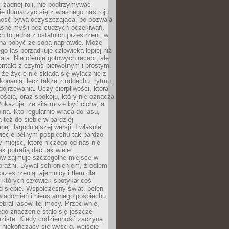
 żadnej roli, nie podtrzymywać
ie tłumaczyć się z własnego nastroju.
ość bywa oczyszczająca, bo pozwala
asne myśli bez cudzych oczekiwań.
ch to jedna z ostatnich przestrzeni, w
na pobyć ze sobą naprawdę. Może
ego las porządkuje człowieka lepiej niż
ata. Nie oferuje gotowych recept, ale
ontakt z czymś pierwotnym i prostym.
że życie nie składa się wyłącznie z
onania, lecz także z oddechu, rytmu,
 dojrzewania. Uczy cierpliwości, która
rnością, oraz spokoju, który nie oznacza
Pokazuje, że siła może być cicha, a
na. Kto regularnie wraca do lasu,
 też do siebie w bardziej
ej, łagodniejszej wersji. I właśnie
iecie pełnym pośpiechu tak bardzo
 miejsc, które niczego od nas nie
k potrafią dać tak wiele.
ów zajmuje szczególne miejsce w
braźni. Bywał schronieniem, źródłem
przestrzenią tajemnicy i tłem dla
 których człowiek spotykał coś
 siebie. Współczesny świat, pełen
wiadomień i nieustannego pośpiechu,
ebrał lasowi tej mocy. Przeciwnie,
jego znaczenie stało się jeszcze
aziste. Kiedy codzienność zaczyna
 niekończący się wyścig, wejście