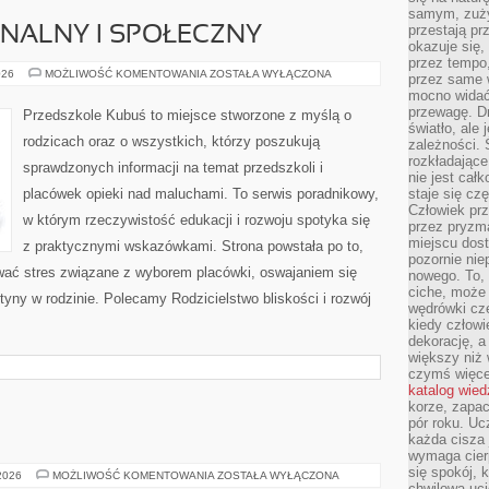
samym, zuży
przestają pr
NALNY I SPOŁECZNY
okazuje się,
przez tempo,
ROZWÓJ
026
MOŻLIWOŚĆ KOMENTOWANIA
ZOSTAŁA WYŁĄCZONA
przez same 
EMOCJONALNY
mocno widać,
I
SPOŁECZNY
przewagę. Dr
Przedszkole Kubuś to miejsce stworzone z myślą o
światło, ale
rodzicach oraz o wszystkich, którzy poszukują
zależności. Ś
rozkładające
sprawdzonych informacji na temat przedszkoli i
nie jest cał
placówek opieki nad maluchami. To serwis poradnikowy,
staje się czę
Człowiek prz
w którym rzeczywistość edukacji i rozwoju spotyka się
przez pryzm
miejscu dost
z praktycznymi wskazówkami. Strona powstała po to,
pozornie ni
wać stres związane z wyborem placówki, oswajaniem się
nowego. To, 
ciche, może 
tyny w rodzinie. Polecamy Rodzicielstwo bliskości i rozwój
wędrówki cz
kiedy człowi
dekorację, 
większy niż 
czymś więce
katalog wied
korze, zapac
pór roku. Uc
każda cisza 
wymaga cierp
się spokój, 
RELIGIA
 2026
MOŻLIWOŚĆ KOMENTOWANIA
ZOSTAŁA WYŁĄCZONA
chwilowa uc