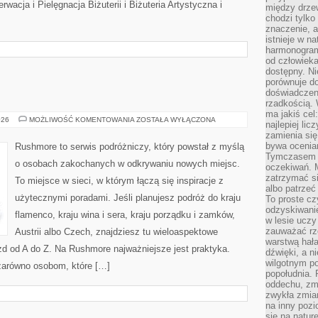
wacja i Pielęgnacja Biżuterii i Biżuteria Artystyczna i
między drzew
chodzi tylko
znaczenie, a
istnieje w n
harmonogram
od człowieka
dostępny. Ni
porównuje do
doświadczeni
rzadkością.
ma jakiś cel
NORWEGIA
026
MOŻLIWOŚĆ KOMENTOWANIA
ZOSTAŁA WYŁĄCZONA
najlepiej li
zamienia się
bywa ocenia
Rushmore to serwis podróżniczy, który powstał z myślą
Tymczasem la
o osobach zakochanych w odkrywaniu nowych miejsc.
oczekiwań. M
zatrzymać s
To miejsce w sieci, w którym łączą się inspiracje z
albo patrzeć
użytecznymi poradami. Jeśli planujesz podróż do kraju
To proste cz
odzyskiwani
flamenco, kraju wina i sera, kraju porządku i zamków,
w lesie uczy
zauważać rze
Austrii albo Czech, znajdziesz tu wieloaspektowe
warstwą hał
azd od A do Z. Na Rushmore najważniejsze jest praktyka.
dźwięki, a n
wilgotnym p
zarówno osobom, które […]
popołudnia. 
oddechu, zmę
zwykła zmian
na inny pozi
się na natur