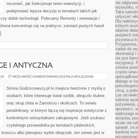
nie odgrywać
rozumieć, jak funkcjonuje teren inwestycji, i
wizerunku, n
podejmować lepsze decyzje w tematach takich jak
Taka samotn
usłyszeć wł
t czy dobór technologii. Polecamy Remonty i renowacje i
Dla niektóry
trona koncentruje się na praktyce: zamiast pustych haseł
których moż
właśnie dlat
]
pośpiech świ
przywraca k
Przypomina, 
zadań do wyk
obserwacji i
nie jest bie
rezygnacji. 
GE I ANTYCZNA
zmiana powol
często wraca
uporządkowan
BIŻUTERIA
026
MOŻLIWOŚĆ KOMENTOWANIA
ZOSTAŁA WYŁĄCZONA
VINTAGE
dlatego w św
I
potrzebujemy
ANTYCZNA
Strona Godziszewscy.pl to miejsce tworzone z myślą o
chcą, a jedna
Las od wiek
osobach, które interesuje świat ozdób, obrączki ślubne
ludzkiej wyo
oraz skup złota w Zamościu i okolicach. To serwis
pożywienia, 
opowieści, w
poradnikowy, w którym łączą się inspiracje estetyczne z
większego od
konkretnymi wskazówkami zakupowymi. Jeśli szukasz
ekranów, po
wcale nie od
czytelnego przewodnika po tematach jubilerskich,
sprawił, że 
bardziej wyr
 kruszcu albo planujesz wybór obrączek, ten serwis jest w
przypominać