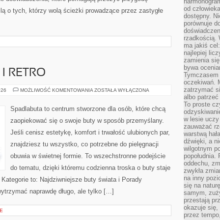
harmonogram
od człowieka
ą o tych, którzy wolą ścieżki prowadzące przez zastygłe
dostępny. Ni
porównuje do
doświadczeni
rzadkością.
ma jakiś cel
najlepiej li
zamienia się
bywa ocenia
I RETRO
Tymczasem la
oczekiwań. M
zatrzymać s
OBUWIE
026
MOŻLIWOŚĆ KOMENTOWANIA
ZOSTAŁA WYŁĄCZONA
VINTAGE
albo patrzeć
I
To proste cz
RETRO
Spadlabuta to centrum stworzone dla osób, które chcą
odzyskiwani
w lesie uczy
zaopiekować się o swoje buty w sposób przemyślany.
zauważać rze
Jeśli cenisz estetykę, komfort i trwałość ulubionych par,
warstwą hał
dźwięki, a n
znajdziesz tu wszystko, co potrzebne do pielęgnacji
wilgotnym p
obuwia w świetnej formie. To wszechstronne podejście
popołudnia. 
oddechu, zmę
do tematu, dzięki któremu codzienna troska o buty staje
zwykła zmian
na inny pozi
. Kategorie to: Najdziwniejsze buty świata i Porady
się na natur
 wytrzymać naprawdę długo, ale tylko […]
samym, zuży
przestają pr
okazuje się,
E
przez tempo,