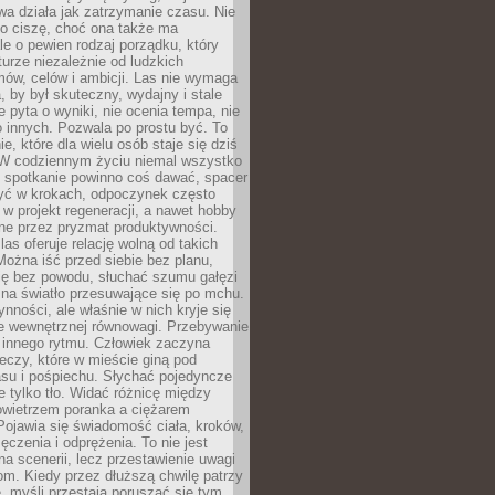
a działa jak zatrzymanie czasu. Nie
 o ciszę, choć ona także ma
le o pewien rodzaj porządku, który
aturze niezależnie od ludzkich
ów, celów i ambicji. Las nie wymaga
, by był skuteczny, wydajny i stale
e pyta o wyniki, nie ocenia tempa, nie
 innych. Pozwala po prostu być. To
e, które dla wielu osób staje się dziś
 W codziennym życiu niemal wszystko
: spotkanie powinno coś dawać, spacer
czyć w krokach, odpoczynek często
 w projekt regeneracji, a nawet hobby
ne przez pryzmat produktywności.
s oferuje relację wolną od takich
ożna iść przed siebie bez planu,
ię bez powodu, słuchać szumu gałęzi
 na światło przesuwające się po mchu.
ynności, ale właśnie w nich kryje się
e wewnętrznej równowagi. Przebywanie
 innego rytmu. Człowiek zaczyna
czy, które w mieście giną pod
asu i pośpiechu. Słychać pojedyncze
ie tylko tło. Widać różnicę między
owietrzem poranka a ciężarem
Pojawia się świadomość ciała, kroków,
czenia i odprężenia. To nie jest
a scenerii, lecz przestawienie uwagi
om. Kiedy przez dłuższą chwilę patrzy
ę, myśli przestają poruszać się tym