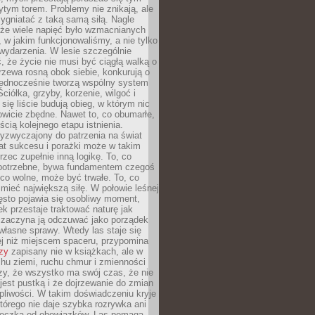
tym torem. Problemy nie znikają, ale
zygniatać z taką samą siłą. Nagle
 że wiele napięć było wzmacnianych
 w jakim funkcjonowaliśmy, a nie tylko
wydarzenia. W lesie szczególnie
 że życie nie musi być ciągłą walką o
zewa rosną obok siebie, konkurują o
 jednocześnie tworzą wspólny system
ciółka, grzyby, korzenie, wilgoć i
 się liście budują obieg, w którym nic
kowicie zbędne. Nawet to, co obumarłe,
ścią kolejnego etapu istnienia.
yzwyczajony do patrzenia na świat
at sukcesu i porażki może w takim
rzec zupełnie inną logikę. To, co
epotrzebne, bywa fundamentem czegoś
co wolne, może być trwałe. To, co
mieć największą siłę. W połowie leśnej
ęsto pojawia się osobliwy moment,
ek przestaje traktować naturę jak
a zaczyna ją odczuwać jako porządek
własne sprawy. Wtedy las staje się
j niż miejscem spaceru, przypomina
zy
zapisany nie w książkach, ale w
hu ziemi, ruchu chmur i zmienności
zy, że wszystko ma swój czas, że nie
jest pustką i że dojrzewanie do zmian
liwości. W takim doświadczeniu kryje
którego nie daje szybka rozrywka ani
ieczka od obowiązków. Las pomaga