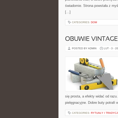
świadomie. Strona powstała z myśl
[…]
CATEGORIES:
DOM
OBUWIE VINTAGE 
POSTED BY ADMIN
LUT - 3 - 2
się prosta, a efekty widać od razu
pielęgnacyjne. Dobre buty potrafi
CATEGORIES:
RYTUAŁY I TRADYCJ