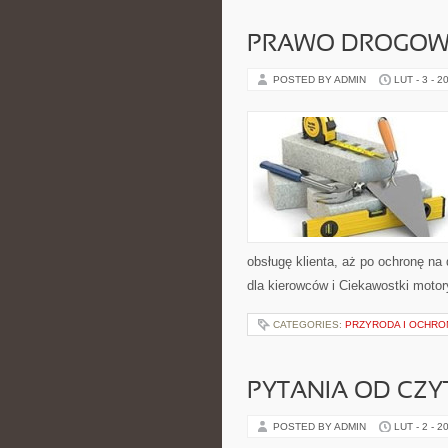
PRAWO DROGOWE
POSTED BY ADMIN
LUT - 3 - 2
obsługę klienta, aż po ochronę na
dla kierowców i Ciekawostki motory
CATEGORIES:
PRZYRODA I OCHR
PYTANIA OD CZ
POSTED BY ADMIN
LUT - 2 - 2