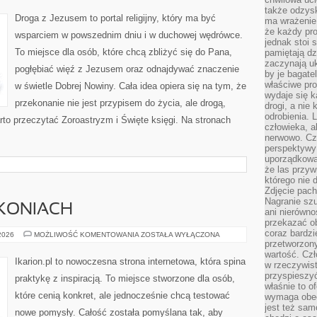
także odzys
Droga z Jezusem to portal religijny, który ma być
ma wrażenie,
że każdy pro
wsparciem w powszednim dniu i w duchowej wędrówce.
jednak stoi 
To miejsce dla osób, które chcą zbliżyć się do Pana,
pamiętają dz
zaczynają uk
pogłębiać więź z Jezusem oraz odnajdywać znaczenie
by je bagate
właściwe pro
w świetle Dobrej Nowiny. Cała idea opiera się na tym, że
wydaje się k
przekonanie nie jest przypisem do życia, ale drogą,
drogi, a nie
odrobienia. 
rto przeczytać Zoroastryzm i Święte księgi. Na stronach
człowieka, a
nerwowo. Cz
perspektywy
uporządkowa
że las przy
którego nie d
Zdjęcie pach
Nagranie szu
 KONIACH
ani nierówno
przekazać ob
coraz bardzi
CIEKAWOSTKI
 2026
MOŻLIWOŚĆ KOMENTOWANIA
ZOSTAŁA WYŁĄCZONA
O
przetworzon
KONIACH
wartość. Czł
Ikarion.pl to nowoczesna strona internetowa, która spina
w rzeczywist
przyspieszy
praktykę z inspiracją. To miejsce stworzone dla osób,
właśnie to o
które cenią konkret, ale jednocześnie chcą testować
wymaga obecn
jest też sam
nowe pomysły. Całość została pomyślana tak, aby