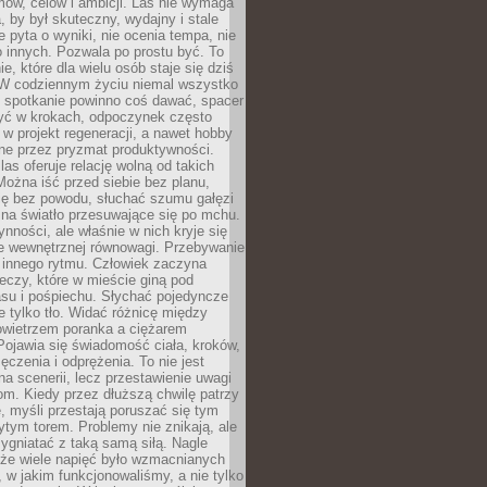
ów, celów i ambicji. Las nie wymaga
, by był skuteczny, wydajny i stale
e pyta o wyniki, nie ocenia tempa, nie
 innych. Pozwala po prostu być. To
e, które dla wielu osób staje się dziś
 W codziennym życiu niemal wszystko
: spotkanie powinno coś dawać, spacer
czyć w krokach, odpoczynek często
 w projekt regeneracji, a nawet hobby
ne przez pryzmat produktywności.
s oferuje relację wolną od takich
ożna iść przed siebie bez planu,
ię bez powodu, słuchać szumu gałęzi
 na światło przesuwające się po mchu.
ynności, ale właśnie w nich kryje się
e wewnętrznej równowagi. Przebywanie
 innego rytmu. Człowiek zaczyna
czy, które w mieście giną pod
asu i pośpiechu. Słychać pojedyncze
ie tylko tło. Widać różnicę między
owietrzem poranka a ciężarem
Pojawia się świadomość ciała, kroków,
czenia i odprężenia. To nie jest
a scenerii, lecz przestawienie uwagi
om. Kiedy przez dłuższą chwilę patrzy
ę, myśli przestają poruszać się tym
tym torem. Problemy nie znikają, ale
zygniatać z taką samą siłą. Nagle
 że wiele napięć było wzmacnianych
 w jakim funkcjonowaliśmy, a nie tylko