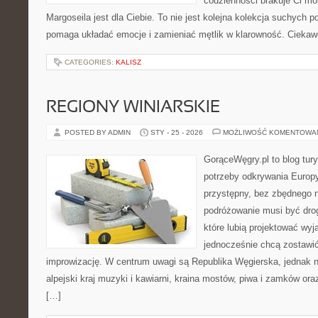
codzienności brakuje Ci m
Margoseila jest dla Ciebie. To nie jest kolejna kolekcja suchych p
pomaga układać emocje i zamieniać mętlik w klarowność. Ciekaw
CATEGORIES:
KALISZ
REGIONY WINIARSKIE
POSTED BY ADMIN
STY - 25 - 2026
MOŻLIWOŚĆ KOMENTOWA
GorąceWęgry.pl to blog tury
potrzeby odkrywania Europ
przystępny, bez zbędnego n
podróżowanie musi być drog
które lubią projektować wyj
jednocześnie chcą zostawić
improwizację. W centrum uwagi są Republika Węgierska, jednak nat
alpejski kraj muzyki i kawiarni, kraina mostów, piwa i zamków oraz k
[…]