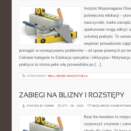
Instytut Wspomagania Oświ
poświęcona edukacji – prze
nauczyciele, kadra zarządz
opiekunowie mogą odkryć u
szkolnej praktyki. To serwi
wspierać prowadzenie zajęć
pomagać w rozwiązywaniu problemów – od spraw prawnych po t
Ciekawe kategorie to Edukacja specjalna i inkluzyjna i Motywacja
praktyce ta strona pełni rolę przewodnika po […]
CATEGORIES:
WELL-BEING NAUCZYCIELA
ZABIEGI NA BLIZNY I ROZSTĘPY
POSTED BY ADMIN
STY - 28 - 2026
MOŻLIWOŚĆ KOMENTOWA
Beat the boredom to miejsc
rozproszyć znużenie i zami
chwilę dla siebie. To baza 