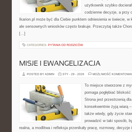
użytkownik szybko docierał
codzienne decyzje, a przy o
Ikarion.pl może być dla Ciebie punktem odniesienia w świecie, w k
ale sensownych wniosków często brakuje. Przeczytaj także Chorob
[…]
CATEGORIES:
PYTANIA OD RODZICÓW
MISJE I EWANGELIZACJA
POSTED BY ADMIN
STY - 29 - 2026
MOŻLIWOŚĆ KOMENTOWA
To miejsce stworzone z myś
pomaga pogłębiać bliskość
Strona jest przestrzenią dla
konsekwentnie żyją wiarą – 
także wtedy, gdy życie staw
prowadzić w taki sposób, b
realna, a modlitwa i refleksja przenikały pracę, rozmowy, decyzje 