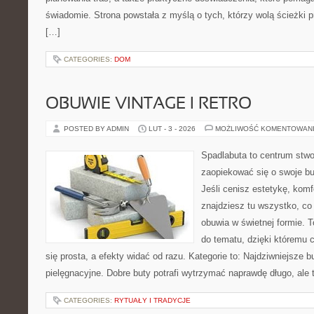
świadomie. Strona powstała z myślą o tych, którzy wolą ścieżki 
[…]
CATEGORIES:
DOM
OBUWIE VINTAGE I RETRO
POSTED BY ADMIN
LUT - 3 - 2026
MOŻLIWOŚĆ KOMENTOWAN
Spadlabuta to centrum stwo
zaopiekować się o swoje b
Jeśli cenisz estetykę, komfo
znajdziesz tu wszystko, co 
obuwia w świetnej formie. 
do tematu, dzięki któremu c
się prosta, a efekty widać od razu. Kategorie to: Najdziwniejsze b
pielęgnacyjne. Dobre buty potrafi wytrzymać naprawdę długo, ale 
CATEGORIES:
RYTUAŁY I TRADYCJE