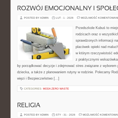
ROZWÓJ EMOCJONALNY I SPOŁE
POSTED BY ADMIN
LUT - 1 - 2026
MOŻLIWOŚĆ KOMENTOWAN
Przedszkole Kubuś to miej
rodzicach oraz o wszystkic
sprawdzonych informacji na
placówek opieki nad maluch
w którym rzeczywistość edu
z praktycznymi wskazówkam
by porządkować decyzje i zdejmować stres związane z wyborem 
dziecka, a także z planowaniem rutyny w rodzinie. Polecamy Rodzi
więzi i Bezpieczeństwo […]
CATEGORIES:
MODA ZERO WASTE
RELIGIA
POSTED BY ADMIN
STY - 31 - 2026
MOŻLIWOŚĆ KOMENTOWA