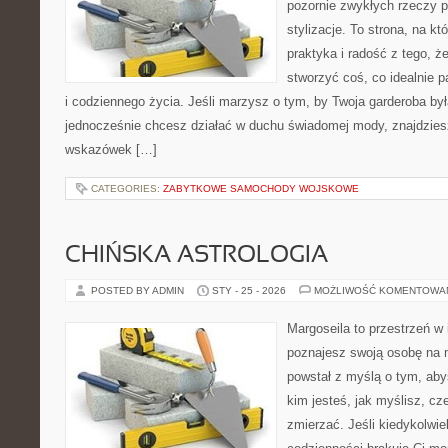
pozornie zwykłych rzeczy p
stylizacje. To strona, na kt
praktyka i radość z tego, 
stworzyć coś, co idealnie p
i codziennego życia. Jeśli marzysz o tym, by Twoja garderoba by
jednocześnie chcesz działać w duchu świadomej mody, znajdziesz
wskazówek […]
CATEGORIES:
ZABYTKOWE SAMOCHODY WOJSKOWE
CHIŃSKA ASTROLOGIA
POSTED BY ADMIN
STY - 25 - 2026
MOŻLIWOŚĆ KOMENTOWA
Margoseila to przestrzeń w 
poznajesz swoją osobę na n
powstał z myślą o tym, aby
kim jesteś, jak myślisz, c
zmierzać. Jeśli kiedykolwi