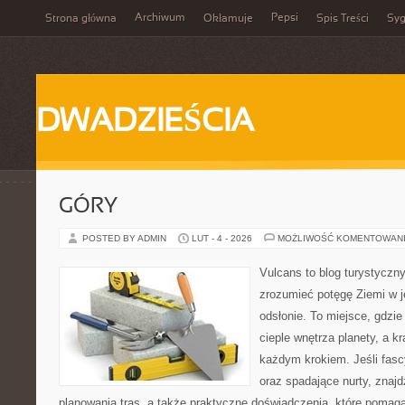
Archiwum
Pepsi
Strona główna
Okłamuje
Spis Treści
Syg
DWADZIEŚCIA
GÓRY
POSTED BY ADMIN
LUT - 4 - 2026
MOŻLIWOŚĆ KOMENTOWAN
Vulcans to blog turystyczny
zrozumieć potęgę Ziemi w je
odsłonie. To miejsce, gdzie 
cieple wnętrza planety, a kr
każdym krokiem. Jeśli fasc
oraz spadające nurty, znajd
planowania tras, a także praktyczne doświadczenia, które pomag