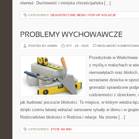
również: Duchowość i mistyka chrześcijańska […]
CATEGORIES:
DEGUSTACYJNE MENU I POP-UP KOLACJE
PROBLEMY WYCHOWAWCZE
POSTED BY ADMIN
STY - 29 - 2026
MOŻLIWOŚĆ KOMENTOWA
Przedszkole w Wielichowie 
z myślą o maluchach w wie
niemowlętach oraz bliskich
wzrastanie dziecka w spos
gromadzi sprawdzone podp
codzienności z dzieckiem, 
jak budować poczucie bliskości. To miejsce, w którym wiedza łą
dzięki czemu łatwiej wdrażać sensowne rytuały w domu i w grupie
Rodzicielstwo bliskości o Rodzina i relacje. Na stronie […]
CATEGORIES:
ŻYCIE NA WSI