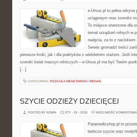
e-Ursus.pl to pełna witry
uciągowym oraz szeroko ro
To miejsce stworzone dla o
temat urządzeń rolnych w 
nadęcia, za to z naciskiem
Serwis gromadzi treści zar
pierwsze kroki, jak i dla praktyków z wieloletnim stażem. Jeśli int
szeroki świat maszyn rolniczych – e-Ursus.pl ma być Twoim pun
[…]
CATEGORIES:
PIZZA DLA WEGETARIAN I WEGAN
SZYCIE ODZIEŻY DZIECIĘCEJ
POSTED BY ADMIN
STY - 26 - 2026
MOŻLIWOŚĆ KOMENTOWA
Paramedicshop.pl to przest
twórcze szycie oraz modyfi