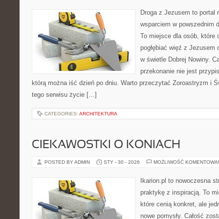
Droga z Jezusem to portal r
wsparciem w powszednim dn
To miejsce dla osób, które 
pogłębiać więź z Jezusem 
w świetle Dobrej Nowiny. Ca
przekonanie nie jest przypi
którą można iść dzień po dniu. Warto przeczytać Zoroastryzm i Ś
tego serwisu życie […]
CATEGORIES:
ARCHITEKTURA
CIEKAWOSTKI O KONIACH
POSTED BY ADMIN
STY - 30 - 2026
MOŻLIWOŚĆ KOMENTOWA
Ikarion.pl to nowoczesna st
praktykę z inspiracją. To m
które cenią konkret, ale je
nowe pomysły. Całość zost