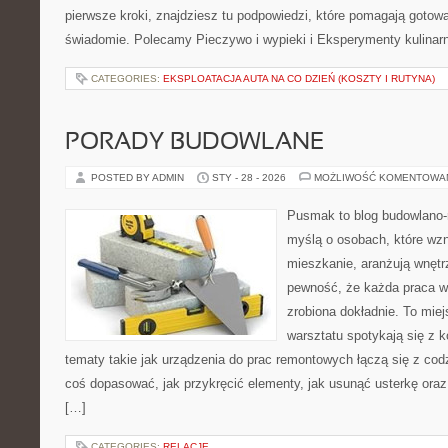
pierwsze kroki, znajdziesz tu podpowiedzi, które pomagają gotować
świadomie. Polecamy Pieczywo i wypieki i Eksperymenty kulinar
CATEGORIES:
EKSPLOATACJA AUTA NA CO DZIEŃ (KOSZTY I RUTYNA)
PORADY BUDOWLANE
POSTED BY ADMIN
STY - 28 - 2026
MOŻLIWOŚĆ KOMENTOWA
Pusmak to blog budowlano-
myślą o osobach, które wz
mieszkanie, aranżują wnętr
pewność, że każda praca w
zrobiona dokładnie. To mie
warsztatu spotykają się z 
tematy takie jak urządzenia do prac remontowych łączą się z cod
coś dopasować, jak przykręcić elementy, jak usunąć usterkę ora
[…]
CATEGORIES:
RELACJE