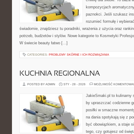
kompozycjach aromatycznyc
paznokci. Jeśli szukasz insp
rozumieć formułę i wybierać
świadomie, znajdziesz tu poradniki, wrażenia z użycia oraz rank
potrzeb, budżetów i stylów. Nowe kategorie to Kosmetyki Profesjo
W świecie beauty łatwo […]
CATEGORIES:
PROBLEMY SKÓRNE I ICH ROZWIĄZANIA
KUCHNIA REGIONALNA
POSTED BY ADMIN
STY - 28 - 2026
MOŻLIWOŚĆ KOMENTOWA
JakieSmaki.pl to kulinarny s
by upraszczać codzienne g
posiłki w smaczne momenty
na dania spotykają się z po
być obowiązkiem, a staje si
tego, czy gotujesz od święt