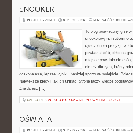
SNOOKER
POSTED BY ADMIN
STY - 29 - 2026
MOŻLIWOŚĆ KOMENTOWA
To blog poświęcony grze w 
snookerowym, rzutkom oraz
dyscyplinom precyzji, w któ
powtarzalność, chłodna gło
miejsce powstało dla osób, 
ale też dla tych, którzy mi
doskonalenie, lepsze wyniki i bardziej sportowe podejście. Poleca
Największe błędy i jak ich unikać. Strona łączy wiedzę podstawo
Znajdziesz […]
CATEGORIES:
AGROTURYSTYKA W NIETYPOWYCH MIEJSCACH
OŚWIATA
POSTED BY ADMIN
STY - 29 - 2026
MOŻLIWOŚĆ KOMENTOWA