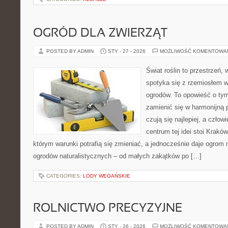
OGRÓD DLA ZWIERZĄT
POSTED BY ADMIN
STY - 27 - 2026
MOŻLIWOŚĆ KOMENTOWA
Świat roślin to przestrzeń, 
spotyka się z rzemiosłem w 
ogrodów. To opowieść o tym
zamienić się w harmonijną p
czują się najlepiej, a czło
centrum tej idei stoi Kraków 
którym warunki potrafią się zmieniać, a jednocześnie daje ogrom 
ogrodów naturalistycznych – od małych zakątków po […]
CATEGORIES:
LODY WEGAŃSKIE
ROLNICTWO PRECYZYJNE
POSTED BY ADMIN
STY - 26 - 2026
MOŻLIWOŚĆ KOMENTOWA