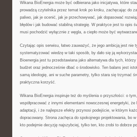
Wikana BioEnergia może być odbierana jako inicjatywa, które sta
prowadzą czytelnika przez temat krok po kroku, zachęcając do z
paliwo, jak je ocenić, jak je przechowywać, jak dopasować rozwią
błędów i jak budować stabilną strategię. W praktyce jest to opis ś
musi pochodzić wyłącznie z węgla, a ciepło może być wytwarzan
Czytając opis serwisu, łatwo zauważyć, że jego ambicją jest nie t
systematyzować wiedzę w taki sposób, by dało się ją wykorzysta
Bioenergia jest tu przedstawiana jako alternatywa dla tych, którzy
budżet oraz jednocześnie dbać o środowisko. Ten balans jest istot
samą ideologię, ani w suche parametry, tylko stara się trzymać śr
praktyczna korzyść.
Wikana BioEnergia inspiruje też do myślenia o przyszłości: o tym
współpracować z innymi elementami nowoczesnej energetyki, że l
adaptacji, i że najlepsze efekty przynosi podejście, w którym ka
dopracowany. Strona zachęca do spokojnego projektowania, bo w b
kto podejmie decyzję najszybciej, tylko ten, kto zrobi to dobrze p