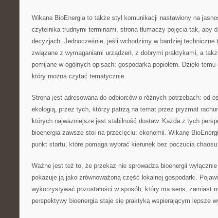
Wikana BioEnergia to także styl komunikacji nastawiony na jas
czytelnika trudnymi terminami, strona tłumaczy pojęcia tak, aby d
decyzjach. Jednocześnie, jeśli wchodzimy w bardziej techniczne t
związane z wymaganiami urządzeń, z dobrymi praktykami, a także
pomijane w ogólnych opisach: gospodarka popiołem. Dzięki temu 
który można czytać tematycznie.
Strona jest adresowana do odbiorców o różnych potrzebach: od 
ekologią, przez tych, którzy patrzą na temat przez pryzmat rachun
których najważniejsze jest stabilność dostaw. Każda z tych pers
bioenergia zawsze stoi na przecięciu: ekonomii. Wikanę BioEnerg
punkt startu, które pomaga wybrać kierunek bez poczucia chaosu
Ważne jest też to, że przekaz nie sprowadza bioenergii wyłącznie 
pokazuje ją jako zrównoważoną część lokalnej gospodarki. Pojawi
wykorzystywać pozostałości w sposób, który ma sens, zamiast m
perspektywy bioenergia staje się praktyką wspierającym lepsze 