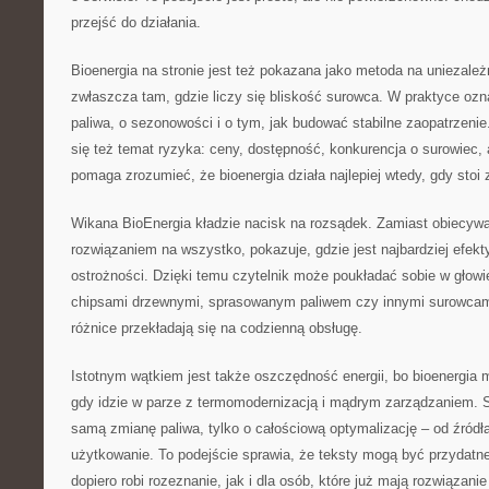
przejść do działania.
Bioenergia na stronie jest też pokazana jako metoda na uniezale
zwłaszcza tam, gdzie liczy się bliskość surowca. W praktyce ozn
paliwa, o sezonowości i o tym, jak budować stabilne zaopatrzeni
się też temat ryzyka: ceny, dostępność, konkurencja o surowiec, 
pomaga zrozumieć, że bioenergia działa najlepiej wtedy, gdy stoi 
Wikana BioEnergia kładzie nacisk na rozsądek. Zamiast obiecywa
rozwiązaniem na wszystko, pokazuje, gdzie jest najbardziej efe
ostrożności. Dzięki temu czytelnik może poukładać sobie w głowi
chipsami drzewnymi, sprasowanym paliwem czy innymi surowcami,
różnice przekładają się na codzienną obsługę.
Istotnym wątkiem jest także oszczędność energii, bo bioenergia
gdy idzie w parze z termomodernizacją i mądrym zarządzaniem. S
samą zmianę paliwa, tylko o całościową optymalizację – od źródła
użytkowanie. To podejście sprawia, że teksty mogą być przydatn
dopiero robi rozeznanie, jak i dla osób, które już mają rozwiązanie