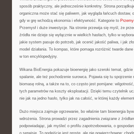
sposób praktyczny, ale jednocześnie konkretny. Strona porządkuj
organiczna może stać się paliwem, jak wygląda łańcuch dostaw, 
gdy w grę wchodzą ekonomia i efektywność. Kategorie to
Przemys
Przemysł i duże inwestycje. Na stronie przewija się myśl, że prz
źródła nie dzieje się wyłącznie w wielkich hasłach, tylko w wybor
jakie system pasuje do potrzeb, jak ocenić jakość paliwa, i jak z
model działania. To kompas, które pomaga rozróżnić twarde dane
w ton encyklopedyjny.
Wikana BioEnergia pokazuje bioenergię jako szeroki temat, gdzie 
spalanie, ale też pochodzenie surowca. Pojawia się tu spojrzenie
biomasę rolną, a także na to, co często jest pomijane: wilgotność
tych parametrów na koszty eksploatacji. Dzięki temu czytelnik uc
nie jak na jedno hasło, tylko jak na całość, w której każdy eleme
Dużo miejsca zajmuje ogrzewanie, bo właśnie tam bioenergia bywa
wdrożenia. Strona prowadzi przez zagadnienia związane z źródłam
podpowiadając, jak myśleć o profilu zapotrzebowania, o gospodarc
o serwisie. To podejście jest proste, ale nie powierzchowne: chodzi