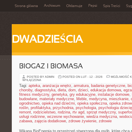
Archiwum
Pepsi
Strona główna
Okłamuje
Spis Treści
Syg
DWADZIEŚCIA
BIOGAZ I BIOMASA
POSTED BY ADMIN
POSTED ON LUT - 12 - 2026
MOŻLIWOŚĆ 
WYŁĄCZONA
Tagi:
apteka
,
aranżacja wnętrz
,
armatura
,
badania genetyczne
,
bi
choroby
,
diagnostyka
,
dieta
,
dom
,
dzieci
,
edukacja domowa
,
egza
fitness medyczny
,
genetyka
,
gry edukacyjne
,
instalacje domowe
,
budowlane
,
materiały medyczne
,
Meble
,
medycyna
,
mieszkanie
,
ogrodnictwo
,
opieka nad dziećmi
,
opieka społeczna
,
opieka zdrow
roślin
,
profilaktyka
,
przychodnia
,
psychologia
,
psychologia dzieci
remont
,
rodzicielstwo
,
rodzina
,
rtv agd
,
sprzęt medyczny
,
superfo
usługi rodzinne
,
wczesne wychowanie
,
wiedza medyczna
,
wodoci
zabawa
,
zajęcia dodatkowe
,
zdrowe żywienie
,
zdrowie
Wikana BioEnergia to przestrzeń stworzona dla osób, które chcą 