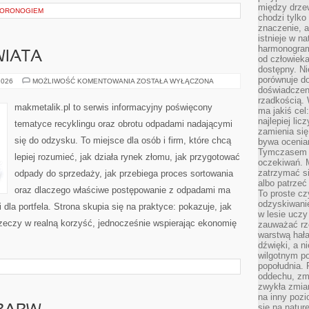
między drzew
WORONOGIEM
chodzi tylko
znaczenie, a
istnieje w n
harmonogram
WIATA
od człowieka
dostępny. Ni
porównuje do
INSPIRACJE
2026
MOŻLIWOŚĆ KOMENTOWANIA
ZOSTAŁA WYŁĄCZONA
ZE
doświadczeni
ŚWIATA
rzadkością.
makmetalik.pl to serwis informacyjny poświęcony
ma jakiś cel
najlepiej li
tematyce recyklingu oraz obrotu odpadami nadającymi
zamienia się
się do odzysku. To miejsce dla osób i firm, które chcą
bywa ocenia
Tymczasem la
lepiej rozumieć, jak działa rynek złomu, jak przygotować
oczekiwań. M
zatrzymać s
odpady do sprzedaży, jak przebiega proces sortowania
albo patrzeć
oraz dlaczego właściwe postępowanie z odpadami ma
To proste cz
odzyskiwani
 dla portfela. Strona skupia się na praktyce: pokazuje, jak
w lesie uczy
zeczy w realną korzyść, jednocześnie wspierając ekonomię
zauważać rze
warstwą hał
dźwięki, a n
wilgotnym p
popołudnia. 
oddechu, zmę
zwykła zmian
na inny pozi
się na natur