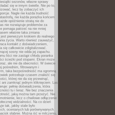
iesiątki sezonów, własne sprawy
ładać się w innym świetle. Nie po to,
lizować, lecz by zobaczyć ich
porcje. Nagle nie każda trudność
atastrofą, nie każda porażka końcem
 każde opóźnienie stratą nie do
Las nie rozwiązuje problemów za
le pomaga patrzeć na nie mniej
asem właśnie taka zmiana
 jest pierwszym krokiem do realnego
nia życia. Warto również zauważyć,
wraca kontakt z doświadczeniem,
a się całkowicie zdigitalizować.
nącej sosny nie odda jej zapachu.
mu liści nie zastąpi chłodu poranka
ści ścieżki pod stopami. Ekran może
raz, ale nie da obecności. W świecie
ej pośrednim, filtrowanym i
ym, taka bezpośredniość ma ogromną
owiek potrzebuje czasem znaleźć się
ości, której nie da się przewinąć,
ć ani zamknąć jednym kliknięciem. Las
feruje: pełnię doświadczenia, która
ości tu i teraz. Nie bez znaczenia
otność, jaką można tam przeżyć. Nie
motnienie, lecz o chwilowe odłączenie
połecznej widzialności. Na co dzień
je tak, jakby stale było
ch, ocenianych lub porównywanych.
nacisk słabnie. Można iść w milczeniu,