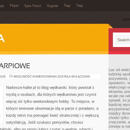
Pepsi
Tagi
Tagi
uje
Spis Treści
Sygnał
SUB
A
ARPIOWE
Las od wiek
ludzkiej wyo
WĘDKARSTWO
2026
MOŻLIWOŚĆ KOMENTOWANIA
ZOSTAŁA WYŁĄCZONA
pożywienia, 
KARPIOWE
opowieści, w
większego od
Nadorsze-haller.pl to blog wędkarski, który powstał z
ekranów, po
myślą o osobach, dla których wędkarstwo jest czymś
wcale nie od
sprawił, że 
więcej niż tylko weekendowym hobby. To miejsce, w
bardziej wyr
którym terenowe obserwacje idą w parze z poradami, a
przypominać
między drzew
każdy tekst ma pomagać łowić skuteczniej i z większą
chodzi tylko
znaczenie, a
satysfakcją. Jeśli szukasz pomysłów, chcesz
istnieje w n
ktyki, albo po prostu lubisz czytać o wodzie, rybach i