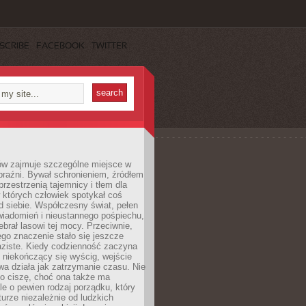
SCRIBE
FACEBOOK
TWITTER
ów zajmuje szczególne miejsce w
braźni. Bywał schronieniem, źródłem
przestrzenią tajemnicy i tłem dla
 których człowiek spotykał coś
 siebie. Współczesny świat, pełen
wiadomień i nieustannego pośpiechu,
ebrał lasowi tej mocy. Przeciwnie,
jego znaczenie stało się jeszcze
aziste. Kiedy codzienność zaczyna
 niekończący się wyścig, wejście
a działa jak zatrzymanie czasu. Nie
 o ciszę, choć ona także ma
le o pewien rodzaj porządku, który
aturze niezależnie od ludzkich