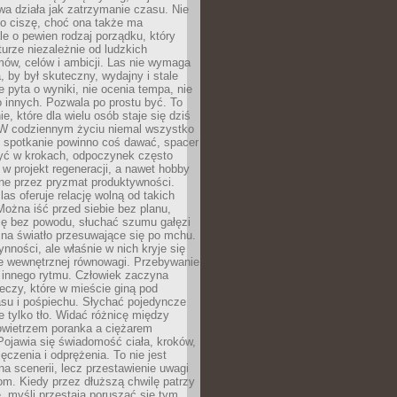
a działa jak zatrzymanie czasu. Nie
 o ciszę, choć ona także ma
le o pewien rodzaj porządku, który
aturze niezależnie od ludzkich
ów, celów i ambicji. Las nie wymaga
, by był skuteczny, wydajny i stale
e pyta o wyniki, nie ocenia tempa, nie
 innych. Pozwala po prostu być. To
e, które dla wielu osób staje się dziś
 W codziennym życiu niemal wszystko
: spotkanie powinno coś dawać, spacer
czyć w krokach, odpoczynek często
 w projekt regeneracji, a nawet hobby
ne przez pryzmat produktywności.
s oferuje relację wolną od takich
ożna iść przed siebie bez planu,
ię bez powodu, słuchać szumu gałęzi
 na światło przesuwające się po mchu.
ynności, ale właśnie w nich kryje się
e wewnętrznej równowagi. Przebywanie
 innego rytmu. Człowiek zaczyna
czy, które w mieście giną pod
asu i pośpiechu. Słychać pojedyncze
ie tylko tło. Widać różnicę między
owietrzem poranka a ciężarem
Pojawia się świadomość ciała, kroków,
czenia i odprężenia. To nie jest
a scenerii, lecz przestawienie uwagi
om. Kiedy przez dłuższą chwilę patrzy
ę, myśli przestają poruszać się tym