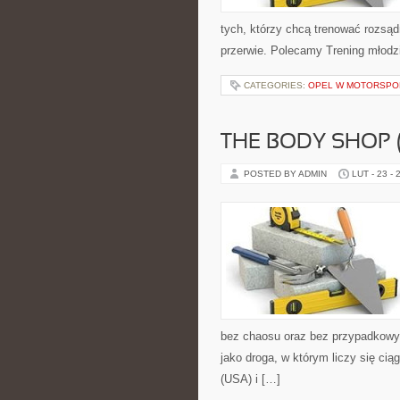
tych, którzy chcą trenować rozsądn
przerwie. Polecamy Trening młodzi
CATEGORIES:
OPEL W MOTORSPO
THE BODY SHOP 
POSTED BY ADMIN
LUT - 23 - 
bez chaosu oraz bez przypadkowyc
jako droga, w którym liczy się ci
(USA) i […]