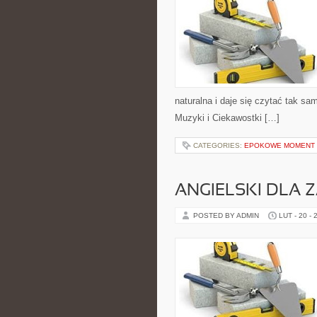
naturalna i daje się czytać tak sa
Muzyki i Ciekawostki […]
CATEGORIES:
EPOKOWE MOMENT 
ANGIELSKI DLA
POSTED BY ADMIN
LUT - 20 - 