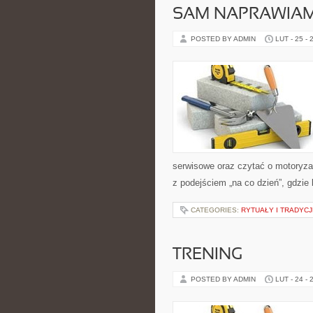
SAM NAPRAWIAM
POSTED BY ADMIN
LUT - 25 - 
serwisowe oraz czytać o motoryza
z podejściem „na co dzień”, gdzie l
CATEGORIES:
RYTUAŁY I TRADYCJ
TRENING
POSTED BY ADMIN
LUT - 24 - 