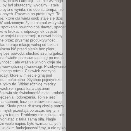
ów, celów i ambicji. Las nie wymaga
, by był skuteczny, wydajny i stale
e pyta o wyniki, nie ocenia tempa, nie
 innych. Pozwala po prostu być. To
e, które dla wielu osób staje się dziś
 W codziennym życiu niemal wszystko
: spotkanie powinno coś dawać, spacer
czyć w krokach, odpoczynek często
 w projekt regeneracji, a nawet hobby
ne przez pryzmat produktywności.
s oferuje relację wolną od takich
ożna iść przed siebie bez planu,
ię bez powodu, słuchać szumu gałęzi
 na światło przesuwające się po mchu.
ynności, ale właśnie w nich kryje się
e wewnętrznej równowagi. Przebywanie
 innego rytmu. Człowiek zaczyna
czy, które w mieście giną pod
asu i pośpiechu. Słychać pojedyncze
ie tylko tło. Widać różnicę między
owietrzem poranka a ciężarem
Pojawia się świadomość ciała, kroków,
czenia i odprężenia. To nie jest
a scenerii, lecz przestawienie uwagi
om. Kiedy przez dłuższą chwilę patrzy
ę, myśli przestają poruszać się tym
tym torem. Problemy nie znikają, ale
zygniatać z taką samą siłą. Nagle
 że wiele napięć było wzmacnianych
 w jakim funkcjonowaliśmy, a nie tylko