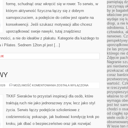
pamiętają dz
formę, schudnąć oraz wkręcić się w rower. To serwis, w
zaczynają uk
by je bagate
którym aktywność fizyczna łączy się z dobrym
właściwe pro
samopoczuciem, a podejście do celów jest oparte na
wydaje się k
drogi, a nie
konsekwencji. Jeśli szukasz motywacji albo chcesz
odrobienia. 
uporządkować swoje nawyki, tutaj znajdziesz
człowieka, a
nerwowo. Cz
ści, a nie do ideałów z plakatu. Kategorie dla każdego to
perspektywy
uporządkowa
 i Pilates. Sednem 12ton.pl jest […]
że las przy
którego nie d
CJE
Zdjęcie pach
Nagranie szu
ani nierówno
przekazać ob
WY
coraz bardzi
przetworzon
wartość. Czł
SPRZĘT
2026
MOŻLIWOŚĆ KOMENTOWANIA
ZOSTAŁA WYŁĄCZONA
w rzeczywist
SPORTOWY
przyspieszy
TKKF Sieraków to przystań inspiracji dla osób, które
właśnie to o
wymaga obecn
traktują ruch nie jako jednorazowy zryw, lecz jako styl
jest też sam
chodzi o osa
życia. Serwis łączy podejście szkoleniowe z
od ciągłej s
codziennością: pokazuje, jak budować kondycję krok po
wiele osób ży
obserwowany
kroku, jak dbać o bezpieczeństwo oraz jak rozwijać
W lesie ten 