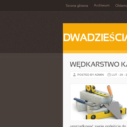
Archiwum
Strona główna
Okłam
DWADZIEŚCI
WĘDKARSTWO K
POSTED BY ADMIN
LUT - 26 - 
uporządkować swoje podejście do ta