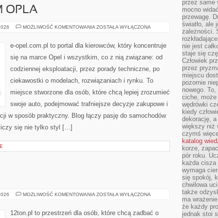
przez same 
 OPLA
mocno widać,
przewagę. Dr
światło, ale
SAM
2026
MOŻLIWOŚĆ KOMENTOWANIA
ZOSTAŁA WYŁĄCZONA
zależności. Ś
NAPRAWIAM
OPLA
rozkładające
e-opel.com.pl to portal dla kierowców, który koncentruje
nie jest cał
staje się czę
się na marce Opel i wszystkim, co z nią związane: od
Człowiek prz
przez pryzm
codziennej eksploatacji, przez porady techniczne, po
miejscu dost
ciekawostki o modelach, rozwiązaniach i rynku. To
pozornie ni
nowego. To, 
miejsce stworzone dla osób, które chcą lepiej zrozumieć
ciche, może 
swoje auto, podejmować trafniejsze decyzje zakupowe i
wędrówki cz
kiedy człowi
cji w sposób praktyczny. Blog łączy pasję do samochodów
dekorację, 
większy niż 
iczy się nie tylko styl […]
czymś więce
katalog wied
E
korze, zapac
pór roku. Uc
każda cisza 
wymaga cierp
się spokój, 
chwilowa uc
także odzys
TRENING
2026
MOŻLIWOŚĆ KOMENTOWANIA
ZOSTAŁA WYŁĄCZONA
ma wrażenie,
że każdy pro
12ton.pl to przestrzeń dla osób, które chcą zadbać o
jednak stoi 