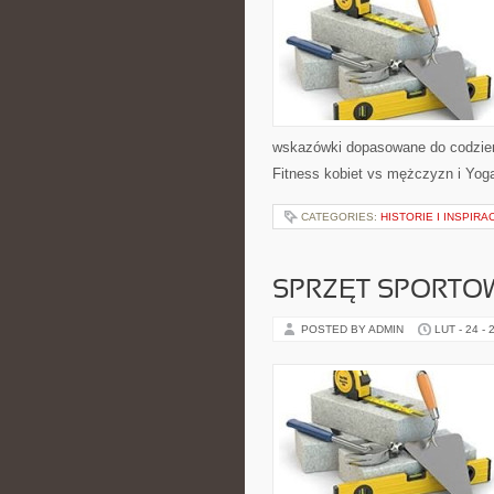
wskazówki dopasowane do codzienno
Fitness kobiet vs mężczyzn i Yoga
CATEGORIES:
HISTORIE I INSPIRA
SPRZĘT SPORTO
POSTED BY ADMIN
LUT - 24 - 