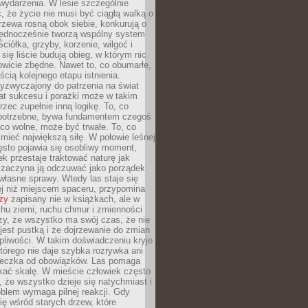
wydarzenia. W lesie szczególnie
 że życie nie musi być ciągłą walką o
zewa rosną obok siebie, konkurują o
 jednocześnie tworzą wspólny system
ciółka, grzyby, korzenie, wilgoć i
 się liście budują obieg, w którym nic
kowicie zbędne. Nawet to, co obumarłe,
ścią kolejnego etapu istnienia.
yzwyczajony do patrzenia na świat
at sukcesu i porażki może w takim
rzec zupełnie inną logikę. To, co
epotrzebne, bywa fundamentem czegoś
co wolne, może być trwałe. To, co
mieć największą siłę. W połowie leśnej
ęsto pojawia się osobliwy moment,
ek przestaje traktować naturę jak
a zaczyna ją odczuwać jako porządek
własne sprawy. Wtedy las staje się
j niż miejscem spaceru, przypomina
zy
zapisany nie w książkach, ale w
hu ziemi, ruchu chmur i zmienności
zy, że wszystko ma swój czas, że nie
jest pustką i że dojrzewanie do zmian
liwości. W takim doświadczeniu kryje
którego nie daje szybka rozrywka ani
ieczka od obowiązków. Las pomaga
kać skalę. W mieście człowiek często
 że wszystko dzieje się natychmiast i
blem wymaga pilnej reakcji. Gdy
się wśród starych drzew, które