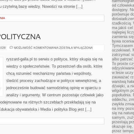
harmonogram
od człowieka
tu czytelną bazę wiedzy. Nowości na stronie […]
dostępny. Ni
porównuje do
NIA
doświadczeni
rzadkością.
ma jakiś cel
najlepiej li
POLITYCZNA
zamienia się
bywa ocenia
Tymczasem la
POLSKA
2026
MOŻLIWOŚĆ KOMENTOWANIA
ZOSTAŁA WYŁĄCZONA
oczekiwań. M
SCENA
POLITYCZNA
zatrzymać s
ryszard-galla.pl to serwis o polityce, który skupia się na
albo patrzeć
To proste cz
wiedzy o społeczeństwie. To przestrzeń dla osób, które
odzyskiwani
w lesie uczy
chcą rozumieć mechanizmy państwa i wspólnoty,
zauważać rze
śledzić procesy zachodzące w polityce wewnętrznej, a
warstwą hał
dźwięki, a n
jednocześnie budować samodzielną opinię w oparciu o
wilgotnym p
analizy i argumenty. W centrum pozostaje człowiek jako
popołudnia. 
oddechu, zmę
 podejmowane na różnych szczeblach przekładają się na
zwykła zmian
na inny pozi
dukacja obywatelska i Media i polityka Blog jest […]
się na natur
samym, zuży
przestają pr
okazuje się,
przez tempo,