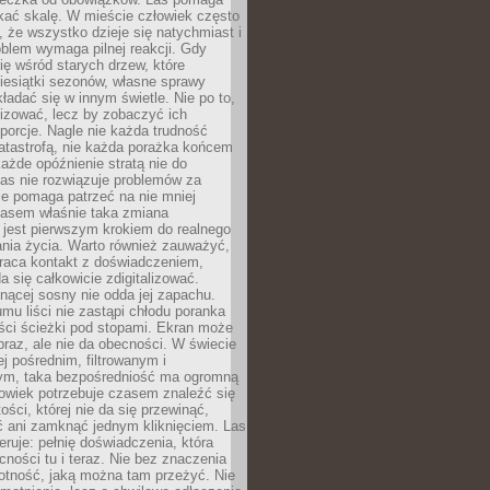
kać skalę. W mieście człowiek często
 że wszystko dzieje się natychmiast i
blem wymaga pilnej reakcji. Gdy
się wśród starych drzew, które
iesiątki sezonów, własne sprawy
ładać się w innym świetle. Nie po to,
lizować, lecz by zobaczyć ich
porcje. Nagle nie każda trudność
atastrofą, nie każda porażka końcem
 każde opóźnienie stratą nie do
Las nie rozwiązuje problemów za
le pomaga patrzeć na nie mniej
asem właśnie taka zmiana
 jest pierwszym krokiem do realnego
nia życia. Warto również zauważyć,
wraca kontakt z doświadczeniem,
a się całkowicie zdigitalizować.
nącej sosny nie odda jej zapachu.
mu liści nie zastąpi chłodu poranka
ści ścieżki pod stopami. Ekran może
raz, ale nie da obecności. W świecie
ej pośrednim, filtrowanym i
ym, taka bezpośredniość ma ogromną
owiek potrzebuje czasem znaleźć się
ości, której nie da się przewinąć,
ć ani zamknąć jednym kliknięciem. Las
feruje: pełnię doświadczenia, która
ości tu i teraz. Nie bez znaczenia
otność, jaką można tam przeżyć. Nie