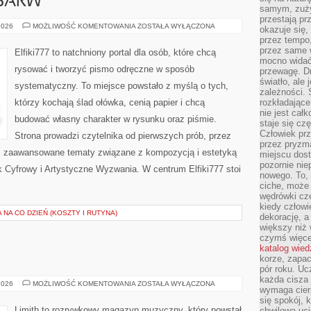
 BARW
samym, zuży
przestają pr
KOLOR
2026
MOŻLIWOŚĆ KOMENTOWANIA
ZOSTAŁA WYŁĄCZONA
okazuje się,
I
przez tempo,
TEORIA
BARW
przez same 
Elfiki777 to natchniony portal dla osób, które chcą
mocno widać,
rysować i tworzyć pismo odręczne w sposób
przewagę. Dr
światło, ale
systematyczny. To miejsce powstało z myślą o tych,
zależności. Ś
którzy kochają ślad ołówka, cenią papier i chcą
rozkładające
nie jest cał
budować własny charakter w rysunku oraz piśmie.
staje się czę
Człowiek prz
Strona prowadzi czytelnika od pierwszych prób, przez
przez pryzm
ej zaawansowane tematy związane z kompozycją i estetyką
miejscu dost
pozornie ni
ek Cyfrowy i Artystyczne Wyzwania. W centrum Elfiki777 stoi
nowego. To, 
ciche, może 
wędrówki cz
kiedy człowi
 NA CO DZIEŃ (KOSZTY I RUTYNA)
dekorację, 
większy niż 
czymś więce
katalog wied
korze, zapac
pór roku. Uc
każda cisza 
ALBUMY
2026
MOŻLIWOŚĆ KOMENTOWANIA
ZOSTAŁA WYŁĄCZONA
wymaga cierp
I
PŁYTY
się spokój, 
Limith to rozrywkowy magazyn muzyczny, który powstał
chwilowa uc