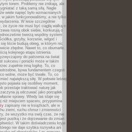
tym torem. Problemy nie znikają, ale
zygniatać z taką samą siłą. Nagle
 że wiele napięć było wzmacnianych
 w jakim funkcjonowaliśmy, a nie tylko
wydarzenia. W lesie szczególnie
 że życie nie musi być ciągłą walką o
zewa rosną obok siebie, konkurują o
 jednocześnie tworzą wspólny system
ciółka, grzyby, korzenie, wilgoć i
 się liście budują obieg, w którym nic
kowicie zbędne. Nawet to, co obumarłe,
ścią kolejnego etapu istnienia.
yzwyczajony do patrzenia na świat
at sukcesu i porażki może w takim
rzec zupełnie inną logikę. To, co
epotrzebne, bywa fundamentem czegoś
co wolne, może być trwałe. To, co
mieć największą siłę. W połowie leśnej
ęsto pojawia się osobliwy moment,
ek przestaje traktować naturę jak
a zaczyna ją odczuwać jako porządek
własne sprawy. Wtedy las staje się
j niż miejscem spaceru, przypomina
zy
zapisany nie w książkach, ale w
hu ziemi, ruchu chmur i zmienności
zy, że wszystko ma swój czas, że nie
jest pustką i że dojrzewanie do zmian
liwości. W takim doświadczeniu kryje
którego nie daje szybka rozrywka ani
ieczka od obowiązków. Las pomaga