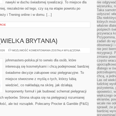
nawyki w duchu świadomej rywalizacji. To miejsce dla
nie odgrywać
wizerunku, n
iej, niezależnie od tego, czy są na etapie powrotu po
Taka samotn
usłyszeć wł
eży i Trening online i w domu. […]
Dla niektóry
których moż
RCIE
właśnie dlat
pośpiech świ
przywraca k
Przypomina, 
(WIELKA BRYTANIA)
zadań do wyk
obserwacji i
nie jest bie
THE
2026
MOŻLIWOŚĆ KOMENTOWANIA
ZOSTAŁA WYŁĄCZONA
rezygnacji. 
BODY
SHOP
zmiana powol
(WIELKA
johnmasters-polska.pl to serwis dla osób, które
często wraca
BRYTANIA)
uporządkowan
interesują się kosmetykami i chcą podejmować bardziej
dlatego w św
potrzebujemy
świadome decyzje zakupowe oraz pielęgnacyjne. To
chcą, a jedna
miejsce stworzone z myślą o tych, którzy lubią
Las od wiek
ludzkiej wyo
wiedzieć, co nakładają na skórę, jak działają
pożywienia, 
komponenty formuł i jak budować schemat pielęgnacji
opowieści, w
większego od
h wyborów. Strona skupia się na pielęgnacji rozumianej
ekranów, po
wcale nie od
ągłość, ale też rozsądek. Polecamy Procter & Gamble (P&G)
sprawił, że 
bardziej wyr
przypominać