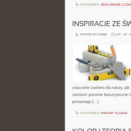
CATEGORIES:
ŻEGLOWANIE Z CZ
INSPIRACJE ZE Ś
POSTED BY ADMIN
LUT - 23 - 
znaczenie zarówno dla natury, jak i
zamienić pozornie bezużyteczne r
ponownego […]
CATEGORIES:
PIEKARY ŚLĄSKIE