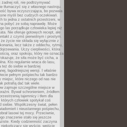
 żadnej roli, nie podtrzymywać
ie tłumaczyć się z własnego nastroju.
ość bywa oczyszczająca, bo pozwala
asne myśli bez cudzych oczekiwań.
ch to jedna z ostatnich przestrzeni, w
na pobyć ze sobą naprawdę. Może
ego las porządkuje człowieka lepiej niż
ata. Nie oferuje gotowych recept, ale
ontakt z czymś pierwotnym i prostym.
że życie nie składa się wyłącznie z
onania, lecz także z oddechu, rytmu,
 dojrzewania. Uczy cierpliwości, która
rnością, oraz spokoju, który nie oznacza
Pokazuje, że siła może być cicha, a
na. Kto regularnie wraca do lasu,
 też do siebie w bardziej
ej, łagodniejszej wersji. I właśnie
iecie pełnym pośpiechu tak bardzo
 miejsc, które niczego od nas nie
k potrafią dać tak wiele.
ów zajmuje szczególne miejsce w
braźni. Bywał schronieniem, źródłem
przestrzenią tajemnicy i tłem dla
 których człowiek spotykał coś
 siebie. Współczesny świat, pełen
wiadomień i nieustannego pośpiechu,
ebrał lasowi tej mocy. Przeciwnie,
jego znaczenie stało się jeszcze
aziste. Kiedy codzienność zaczyna
 niekończący się wyścig, wejście