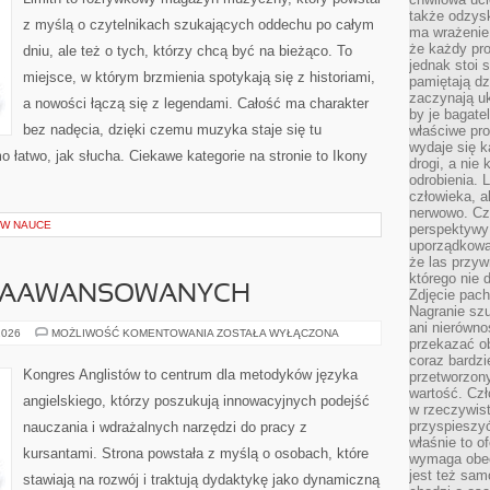
także odzys
z myślą o czytelnikach szukających oddechu po całym
ma wrażenie,
że każdy pro
dniu, ale też o tych, którzy chcą być na bieżąco. To
jednak stoi 
miejsce, w którym brzmienia spotykają się z historiami,
pamiętają dz
zaczynają uk
a nowości łączą się z legendami. Całość ma charakter
by je bagate
bez nadęcia, dzięki czemu muzyka staje się tu
właściwe pro
wydaje się k
mo łatwo, jak słucha. Ciekawe kategorie na stronie to Ikony
drogi, a nie
odrobienia. 
człowieka, a
nerwowo. Cz
W NAUCE
perspektywy
uporządkowa
że las przy
którego nie d
 ZAAWANSOWANYCH
Zdjęcie pach
Nagranie szu
ani nierówno
ANGIELSKI
2026
MOŻLIWOŚĆ KOMENTOWANIA
ZOSTAŁA WYŁĄCZONA
przekazać ob
DLA
ZAAWANSOWANYCH
coraz bardzi
Kongres Anglistów to centrum dla metodyków języka
przetworzon
wartość. Czł
angielskiego, którzy poszukują innowacyjnych podejść
w rzeczywist
przyspieszy
nauczania i wdrażalnych narzędzi do pracy z
właśnie to o
kursantami. Strona powstała z myślą o osobach, które
wymaga obecn
jest też sam
stawiają na rozwój i traktują dydaktykę jako dynamiczną