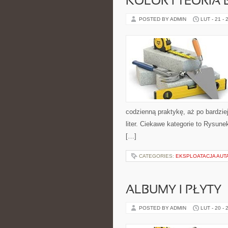
KOLOR I TEORIA
POSTED BY ADMIN
LUT - 21 - 
codzienną praktykę, aż po bardzi
liter. Ciekawe kategorie to Rysun
[…]
CATEGORIES:
EKSPLOATACJA AUTA
ALBUMY I PŁYTY
POSTED BY ADMIN
LUT - 20 - 