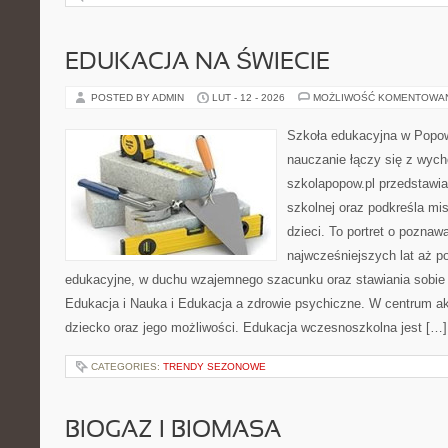
EDUKACJA NA ŚWIECIE
POSTED BY ADMIN
LUT - 12 - 2026
MOŻLIWOŚĆ KOMENTOWA
Szkoła edukacyjna w Popow
nauczanie łączy się z wyc
szkolapopow.pl przedstawi
szkolnej oraz podkreśla mi
dzieci. To portret o poznaw
najwcześniejszych lat aż 
edukacyjne, w duchu wzajemnego szacunku oraz stawiania sobie c
Edukacja i Nauka i Edukacja a zdrowie psychiczne. W centrum ak
dziecko oraz jego możliwości. Edukacja wczesnoszkolna jest […]
CATEGORIES:
TRENDY SEZONOWE
BIOGAZ I BIOMASA