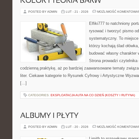
KOLOR I TEORIA BARW
POSTED BY ADMIN
LUT - 21 - 2026
MOŻLIWOŚĆ KOMENTOWA
Elfiki777 to natchniony port
rysować i tworzyć pismo o
systematyczny. To miejsce 
którzy kochają ślad ołówka,
budować własny charakter w
Strona prowadzi czytelnika
codzienną praktykę, aż po bardziej zaawansowane tematy związa
liter. Ciekawe kategorie to Rysunek Cyfrowy i Artystyczne Wyzwan
[…]
CATEGORIES:
EKSPLOATACJA AUTA NA CO DZIEŃ (KOSZTY I RUTYNA)
ALBUMY I PŁYTY
POSTED BY ADMIN
LUT - 20 - 2026
MOŻLIWOŚĆ KOMENTOWA
Limith to rozrywkowy maga