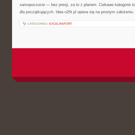
samopoczucie — bez presji, za to z planem. Ciekawe kategorie to
dla początkujących. Idea o2fit.pl opiera się na prostym założeniu
CATEGORIES:
EXCELRAPORT