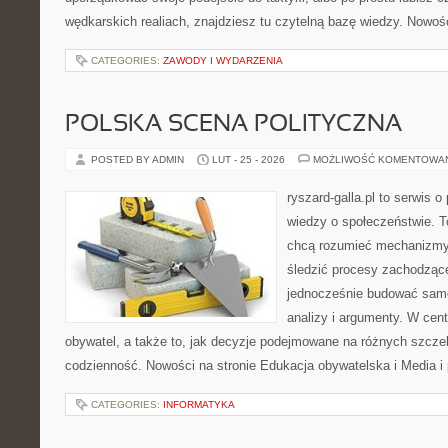
wędkarskich realiach, znajdziesz tu czytelną bazę wiedzy. Nowośc
CATEGORIES:
ZAWODY I WYDARZENIA
POLSKA SCENA POLITYCZNA
POSTED BY ADMIN
LUT - 25 - 2026
MOŻLIWOŚĆ KOMENTOWA
ryszard-galla.pl to serwis o 
wiedzy o społeczeństwie. To
chcą rozumieć mechanizmy 
śledzić procesy zachodzące
jednocześnie budować samo
analizy i argumenty. W cen
obywatel, a także to, jak decyzje podejmowane na różnych szczeb
codzienność. Nowości na stronie Edukacja obywatelska i Media i p
CATEGORIES:
INFORMATYKA