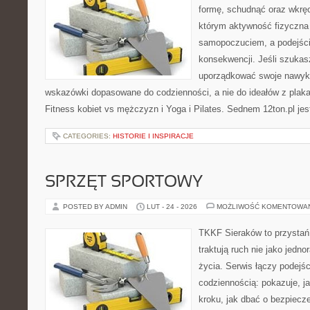
formę, schudnąć oraz wkręci
którym aktywność fizyczna
samopoczuciem, a podejście
konsekwencji. Jeśli szukas
uporządkować swoje nawyki,
wskazówki dopasowane do codzienności, a nie do ideałów z plakat
Fitness kobiet vs mężczyzn i Yoga i Pilates. Sednem 12ton.pl jes
CATEGORIES:
HISTORIE I INSPIRACJE
SPRZĘT SPORTOWY
POSTED BY ADMIN
LUT - 24 - 2026
MOŻLIWOŚĆ KOMENTOWA
TKKF Sieraków to przystań i
traktują ruch nie jako jedno
życia. Serwis łączy podejś
codziennością: pokazuje, j
kroku, jak dbać o bezpiecze