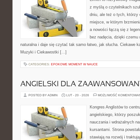
z myślą o czytelnikach sz
dniu, ale też o tych, którz
miejsce, w którym brzmienia
a nowości łączą się z lege
bez nadęcia, dzięki czemu 
naturalna i daje się czytać tak samo łatwo, jak słucha. Ciekawe ka
Muzyki i Ciekawostki […]
CATEGORIES:
EPOKOWE MOMENT W NAUCE
ANGIELSKI DLA ZAAWANSOWA
POSTED BY ADMIN
LUT - 20 - 2026
MOŻLIWOŚĆ KOMENTOWA
Kongres Anglistów to cent
angielskiego, którzy poszu
nauczania i wdrażalnych na
kursantami. Strona powstał
stawiają na rozwój i traktu