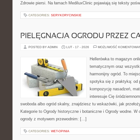
Zdrowie piersi. Na łamach MediluxClinic pojawiają się teksty poświ
CATEGORIES:
SERYKORYCINSKIE
PIELĘGNACJA OGRODU PRZEZ C
POSTED BY ADMIN
LUT - 17 - 2026
MOŻLIWOŚĆ KOMENTOWA
Hellerówka to magazyn onl
tematycznym oraz wszystk
harmonijny ogród. To miejs
spotyka się z praktyką: od 
kompozycję nasadzeń, mate
interesuje Cię śródziemnom
swoboda albo ogród skalny, znajdziesz tu wskazówki, jak przełoży
Kategorie to Ogrody historyczne i botaniczne i Ogrody wodne. W
ogrody z motywem przewodnim: […]
CATEGORIES:
WET-OPINIA