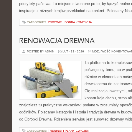
priorytety państwa. To miejsce stworzone po to, by łączyć realne 
inspiracje z różnych krajów przekładać na konkret. Polecamy Nau
CATEGORIES:
ZDROWIE I DOBRA KONDYCJA
RENOWACJA DREWNA
POSTED BY ADMIN
LUT - 13 - 2026
MOŻLIWOŚĆ KOMENTOWA
Ta platforma to kompleksow
poświęcony temu, co w prak
różnicę w elementach nośny
drewnianemu do zastosowań 
Cię realizacja inwestycji, o
konstrukcja dachu, strop al
znajdziesz tu praktyczne wskazówki podane w zrozumiały sposó
ogólników. Polecamy kategorie Historia i tradycja drewna w budown
do Obróbki Drewna. Rdzeniem serwisu jest surowiec drzewny widz
CATEGORIES:
TRENINGI I PLANY ĆWICZEŃ