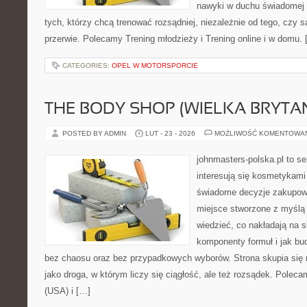
nawyki w duchu świadomej r
tych, którzy chcą trenować rozsądniej, niezależnie od tego, czy s
przerwie. Polecamy Trening młodzieży i Trening online i w domu.
CATEGORIES:
OPEL W MOTORSPORCIE
THE BODY SHOP (WIELKA BRYTAN
POSTED BY ADMIN
LUT - 23 - 2026
MOŻLIWOŚĆ KOMENTOWA
johnmasters-polska.pl to se
interesują się kosmetykami
świadome decyzje zakupowe
miejsce stworzone z myślą o
wiedzieć, co nakładają na sk
komponenty formuł i jak bu
bez chaosu oraz bez przypadkowych wyborów. Strona skupia się n
jako droga, w którym liczy się ciągłość, ale też rozsądek. Pole
(USA) i […]