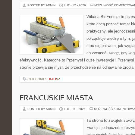
POSTED BY ADMIN
LUT - 12 - 2026
MOŻLIWOŚĆ KOMENTOWA
Wikana BioEnergia to przes
które chcą poznać temat bi
praktyczny, ale jednocześni
porządkuje wiedzę o tym, j
stać się paliwem, jak wygl
co zwracać uwagę, gdy w g
efektywność. Kategorie to Przemysł i duże inwestycje i Przemysł 
stronie przewija się myśl, że przechodzenie na odnawialne źródła 
CATEGORIES:
KALISZ
FRANCUSKIE MIASTA
POSTED BY ADMIN
LUT - 11 - 2026
MOŻLIWOŚĆ KOMENTOWA
Ta strona to zakątek stwor
Francji i jednocześnie przy
miks dwóch światów: wędro