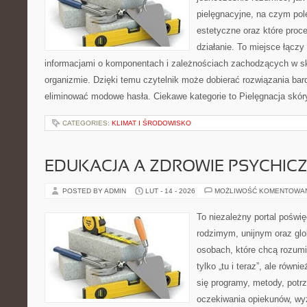
pielęgnacyjne, na czym po
estetyczne oraz które proc
działanie. To miejsce łączy
informacjami o komponentach i zależnościach zachodzących w sk
organizmie. Dzięki temu czytelnik może dobierać rozwiązania bar
eliminować modowe hasła. Ciekawe kategorie to Pielęgnacja skór
CATEGORIES:
KLIMAT I ŚRODOWISKO
EDUKACJA A ZDROWIE PSYCHIC
POSTED BY ADMIN
LUT - 14 - 2026
MOŻLIWOŚĆ KOMENTOWA
To niezależny portal poświę
rodzimym, unijnym oraz gl
osobach, które chcą rozumie
tylko „tu i teraz”, ale równ
się programy, metody, potrz
oczekiwania opiekunów, w