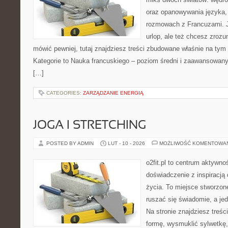
oraz opanowywania języka, 
rozmowach z Francuzami. 
urlop, ale też chcesz zroz
mówić pewniej, tutaj znajdziesz treści zbudowane właśnie na ty
Kategorie to Nauka francuskiego – poziom średni i zaawansowany 
[…]
CATEGORIES:
ZARZĄDZANIE ENERGIĄ
JOGA I STRETCHING
POSTED BY ADMIN
LUT - 10 - 2026
MOŻLIWOŚĆ KOMENTOWA
o2fit.pl to centrum aktywnoś
doświadczenie z inspiracją 
życia. To miejsce stworzon
ruszać się świadomie, a jed
Na stronie znajdziesz treś
formę, wysmuklić sylwetkę,