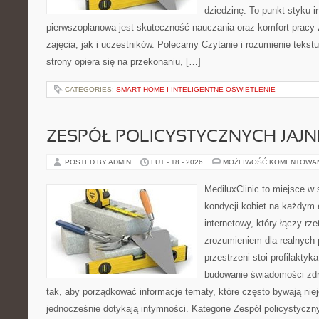
dziedzinę. To punkt styku in
pierwszoplanowa jest skuteczność nauczania oraz komfort prac
zajęcia, jak i uczestników. Polecamy Czytanie i rozumienie tekst
strony opiera się na przekonaniu, […]
CATEGORIES:
SMART HOME I INTELIGENTNE OŚWIETLENIE
ZESPÓŁ POLICYSTYCZNYCH JAJN
POSTED BY ADMIN
LUT - 18 - 2026
MOŻLIWOŚĆ KOMENTOWA
MediluxClinic to miejsce w 
kondycji kobiet na każdym e
internetowy, który łączy rz
zrozumieniem dla realnych 
przestrzeni stoi profilakty
budowanie świadomości zdr
tak, aby porządkować informacje tematy, które często bywają nie
jednocześnie dotykają intymności. Kategorie Zespół policystyczn