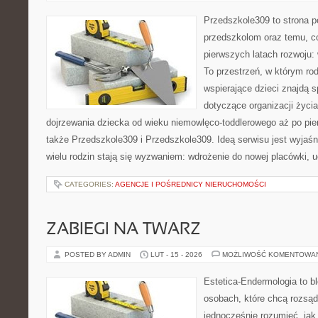
Przedszkole309 to strona p
przedszkolom oraz temu, c
pierwszych latach rozwoju: 
To przestrzeń, w którym r
wspierające dzieci znajdą s
dotyczące organizacji życi
dojrzewania dziecka od wieku niemowlęco-toddlerowego aż po pie
także Przedszkole309 i Przedszkole309. Ideą serwisu jest wyjaśni
wielu rodzin stają się wyzwaniem: wdrożenie do nowej placówki, 
CATEGORIES:
AGENCJE I POŚREDNICY NIERUCHOMOŚCI
ZABIEGI NA TWARZ
POSTED BY ADMIN
LUT - 15 - 2026
MOŻLIWOŚĆ KOMENTOWA
Estetica-Endermologia to b
osobach, które chcą rozsąd
jednocześnie rozumieć, jak 