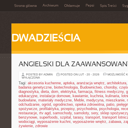
Archiwum
Pepsi
Strona główna
Okłamuje
Spis Treści
Syg
DWADZIEŚCIA
ANGIELSKI DLA ZAAWANSOWA
POSTED BY ADMIN
POSTED ON LUT - 20 - 2026
MOŻLIWOŚĆ 
WYŁĄCZONA
Tagi:
akcesoria kuchenne
,
apteka
,
aranżacja wnętrz
,
architektura
badania genetyczne
,
biotechnologia
,
Budownictwo
,
choroby
,
częś
diagnostyka
,
dieta
,
dom
,
elektryka
,
farmacja
,
fitness medyczny
,
g
edukacyjne
,
instalacje domowe
,
kawiarnie
,
kuchnia
,
kulinaria
,
lot
budowlane
,
materiały medyczne
,
Meble
,
medycyna
,
mieszkanie
,
odchudzanie
,
ogród
,
ogrodnictwo
,
opieka zdrowotna
,
patio
,
pielęgn
spożywcze
,
profilaktyka
,
przepisy
,
przychodnia
,
psychologia
,
rece
restauracje
,
rtv agd
,
samochody
,
samoloty
,
sery
,
sklep spożywcz
benzynowe
,
superfoods
,
szpital
,
tarasy
,
transport
,
transport lotnic
wodociągi
,
wyposażenie kuchni
,
wyposażenie wnętrz
,
zabawa
,
za
żywienie
,
zdrowie