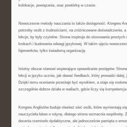
kolokacje, powiązania, oraz powtórkę w czasie.
Nowoczesne metody nauczania to także dostępność. Kongres An
potrzeby osób z trudnościami, na zróżnicowane doświadczenia, a 
lekcje, by były czytelne. Strona inspiruje do stosowania prostych 
krokach i budowania odwagi językowej. W takim ujęciu nowoczes
fajerwerków, tylko świadomą organizację.
Istotny obszar stanowi wspierające sprawdzanie postępów. Strona
lekcji w języku ucznia, jak dawać feedback, który prowadzi dalej, 
Dzięki temu ocenianie przestaje być wyrokiem, a staje się motor
szczególnie dobrze działa w realiach, gdzie liczy się kompetencj
Kongres Anglistów buduje również sieć osób, które wymieniają s
nauczyciela łatwo o rutynę, dlatego strona wzmacnia wspólnotę. Z
docenia rzemiosło dydaktyczne, ale jednocześnie pamięta o emoc