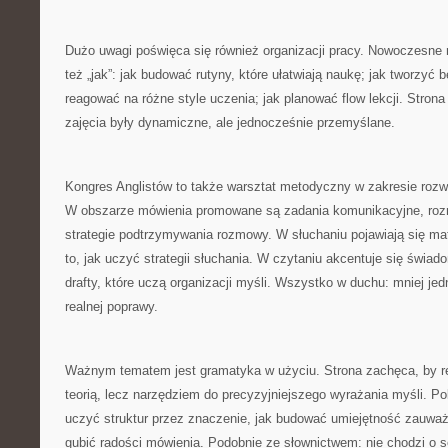
Dużo uwagi poświęca się również organizacji pracy. Nowoczesne me
też „jak”: jak budować rutyny, które ułatwiają naukę; jak tworzyć 
reagować na różne style uczenia; jak planować flow lekcji. Strona
zajęcia były dynamiczne, ale jednocześnie przemyślane.
Kongres Anglistów to także warsztat metodyczny w zakresie rozwi
W obszarze mówienia promowane są zadania komunikacyjne, ro
strategie podtrzymywania rozmowy. W słuchaniu pojawiają się mat
to, jak uczyć strategii słuchania. W czytaniu akcentuje się świad
drafty, które uczą organizacji myśli. Wszystko w duchu: mniej je
realnej poprawy.
Ważnym tematem jest gramatyka w użyciu. Strona zachęca, by re
teorią, lecz narzędziem do precyzyjniejszego wyrażania myśli. 
uczyć struktur przez znaczenie, jak budować umiejętność zauważ
gubić radości mówienia. Podobnie ze słownictwem: nie chodzi o se