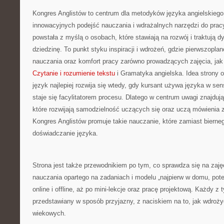
Kongres Anglistów to centrum dla metodyków języka angielskiego
innowacyjnych podejść nauczania i wdrażalnych narzędzi do prac
powstała z myślą o osobach, które stawiają na rozwój i traktują 
dziedzinę. To punkt styku inspiracji i wdrożeń, gdzie pierwszopl
nauczania oraz komfort pracy zarówno prowadzących zajęcia, jak
Czytanie i rozumienie tekstu
i Gramatyka angielska. Idea strony o
język najlepiej rozwija się wtedy, gdy kursant używa języka w se
staje się facylitatorem procesu. Dlatego w centrum uwagi znajdują
które rozwijają samodzielność uczących się oraz uczą mówienia 
Kongres Anglistów promuje takie nauczanie, które zamiast biern
doświadczanie języka.
Strona jest także przewodnikiem po tym, co sprawdza się na zaję
nauczania opartego na zadaniach i modelu „najpierw w domu, pote
online i offline, aż po mini-lekcje oraz pracę projektową. Każdy z 
przedstawiany w sposób przyjazny, z naciskiem na to, jak wdroż
wiekowych.