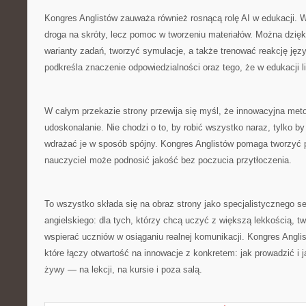
Kongres Anglistów zauważa również rosnącą rolę AI w edukacji. W 
droga na skróty, lecz pomoc w tworzeniu materiałów. Można dzięk
warianty zadań, tworzyć symulacje, a także trenować reakcję ję
podkreśla znaczenie odpowiedzialności oraz tego, że w edukacji l
W całym przekazie strony przewija się myśl, że innowacyjna meto
udoskonalanie. Nie chodzi o to, by robić wszystko naraz, tylko by
wdrażać je w sposób spójny. Kongres Anglistów pomaga tworzyć pl
nauczyciel może podnosić jakość bez poczucia przytłoczenia.
To wszystko składa się na obraz strony jako specjalistycznego 
angielskiego: dla tych, którzy chcą uczyć z większą lekkością, tw
wspierać uczniów w osiąganiu realnej komunikacji. Kongres Anglis
które łączy otwartość na innowacje z konkretem: jak prowadzić i j
żywy — na lekcji, na kursie i poza salą.