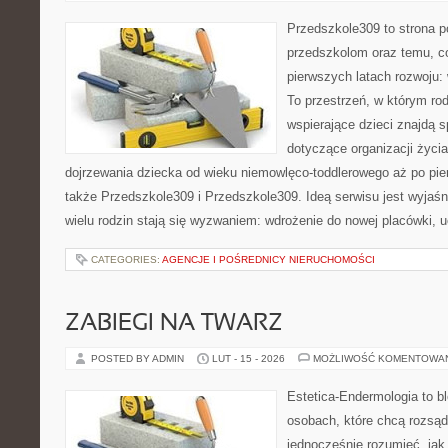
Przedszkole309 to strona p
przedszkolom oraz temu, c
pierwszych latach rozwoju: 
To przestrzeń, w którym r
wspierające dzieci znajdą s
dotyczące organizacji życi
dojrzewania dziecka od wieku niemowlęco-toddlerowego aż po pie
także Przedszkole309 i Przedszkole309. Ideą serwisu jest wyjaśni
wielu rodzin stają się wyzwaniem: wdrożenie do nowej placówki, 
CATEGORIES:
AGENCJE I POŚREDNICY NIERUCHOMOŚCI
ZABIEGI NA TWARZ
POSTED BY ADMIN
LUT - 15 - 2026
MOŻLIWOŚĆ KOMENTOWA
Estetica-Endermologia to b
osobach, które chcą rozsąd
jednocześnie rozumieć, jak 