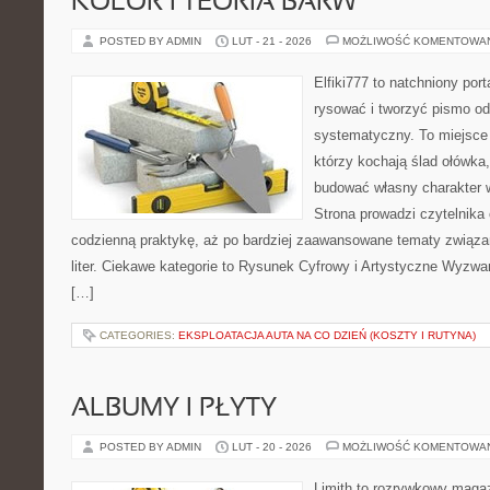
KOLOR I TEORIA BARW
POSTED BY ADMIN
LUT - 21 - 2026
MOŻLIWOŚĆ KOMENTOWA
Elfiki777 to natchniony port
rysować i tworzyć pismo o
systematyczny. To miejsce 
którzy kochają ślad ołówka,
budować własny charakter w
Strona prowadzi czytelnika
codzienną praktykę, aż po bardziej zaawansowane tematy związa
liter. Ciekawe kategorie to Rysunek Cyfrowy i Artystyczne Wyzwan
[…]
CATEGORIES:
EKSPLOATACJA AUTA NA CO DZIEŃ (KOSZTY I RUTYNA)
ALBUMY I PŁYTY
POSTED BY ADMIN
LUT - 20 - 2026
MOŻLIWOŚĆ KOMENTOWA
Limith to rozrywkowy maga