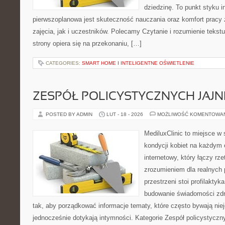
dziedzinę. To punkt styku in
pierwszoplanowa jest skuteczność nauczania oraz komfort prac
zajęcia, jak i uczestników. Polecamy Czytanie i rozumienie tekst
strony opiera się na przekonaniu, […]
CATEGORIES:
SMART HOME I INTELIGENTNE OŚWIETLENIE
ZESPÓŁ POLICYSTYCZNYCH JAJN
POSTED BY ADMIN
LUT - 18 - 2026
MOŻLIWOŚĆ KOMENTOWA
MediluxClinic to miejsce w 
kondycji kobiet na każdym e
internetowy, który łączy rz
zrozumieniem dla realnych 
przestrzeni stoi profilakty
budowanie świadomości zdr
tak, aby porządkować informacje tematy, które często bywają nie
jednocześnie dotykają intymności. Kategorie Zespół policystyczn