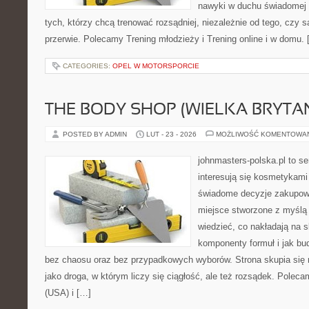
nawyki w duchu świadomej r
tych, którzy chcą trenować rozsądniej, niezależnie od tego, czy s
przerwie. Polecamy Trening młodzieży i Trening online i w domu.
CATEGORIES:
OPEL W MOTORSPORCIE
THE BODY SHOP (WIELKA BRYTAN
POSTED BY ADMIN
LUT - 23 - 2026
MOŻLIWOŚĆ KOMENTOWA
johnmasters-polska.pl to se
interesują się kosmetykami
świadome decyzje zakupowe
miejsce stworzone z myślą o
wiedzieć, co nakładają na sk
komponenty formuł i jak bu
bez chaosu oraz bez przypadkowych wyborów. Strona skupia się n
jako droga, w którym liczy się ciągłość, ale też rozsądek. Pole
(USA) i […]