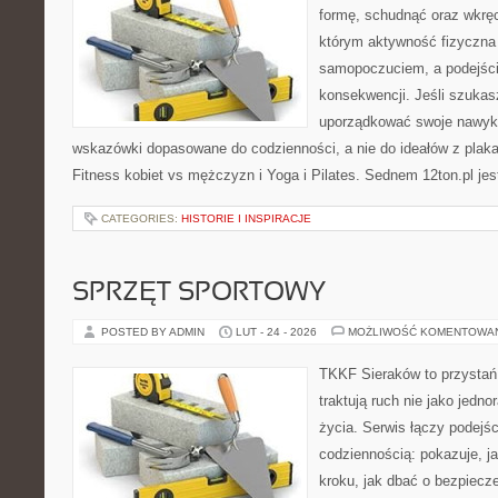
formę, schudnąć oraz wkręci
którym aktywność fizyczna
samopoczuciem, a podejście
konsekwencji. Jeśli szukas
uporządkować swoje nawyki,
wskazówki dopasowane do codzienności, a nie do ideałów z plakat
Fitness kobiet vs mężczyzn i Yoga i Pilates. Sednem 12ton.pl jes
CATEGORIES:
HISTORIE I INSPIRACJE
SPRZĘT SPORTOWY
POSTED BY ADMIN
LUT - 24 - 2026
MOŻLIWOŚĆ KOMENTOWA
TKKF Sieraków to przystań i
traktują ruch nie jako jedno
życia. Serwis łączy podejś
codziennością: pokazuje, j
kroku, jak dbać o bezpiecze