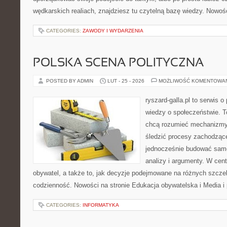
wędkarskich realiach, znajdziesz tu czytelną bazę wiedzy. Nowośc
CATEGORIES:
ZAWODY I WYDARZENIA
POLSKA SCENA POLITYCZNA
POSTED BY ADMIN
LUT - 25 - 2026
MOŻLIWOŚĆ KOMENTOWA
ryszard-galla.pl to serwis o 
wiedzy o społeczeństwie. To
chcą rozumieć mechanizmy 
śledzić procesy zachodzące
jednocześnie budować samo
analizy i argumenty. W cen
obywatel, a także to, jak decyzje podejmowane na różnych szczeb
codzienność. Nowości na stronie Edukacja obywatelska i Media i p
CATEGORIES:
INFORMATYKA