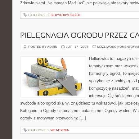
Zdrowie piersi. Na łamach MediluxClinic pojawiają się teksty poświ
CATEGORIES:
SERYKORYCINSKIE
PIELĘGNACJA OGRODU PRZEZ C
POSTED BY ADMIN
LUT - 17 - 2026
MOŻLIWOŚĆ KOMENTOWA
Hellerówka to magazyn onl
tematycznym oraz wszystk
harmonijny ogród. To miejs
spotyka się z praktyką: od 
kompozycję nasadzeń, mate
interesuje Cię śródziemnom
swoboda albo ogród skalny, znajdziesz tu wskazówki, jak przełoży
Kategorie to Ogrody historyczne i botaniczne i Ogrody wodne. W
ogrody z motywem przewodnim: […]
CATEGORIES:
WET-OPINIA