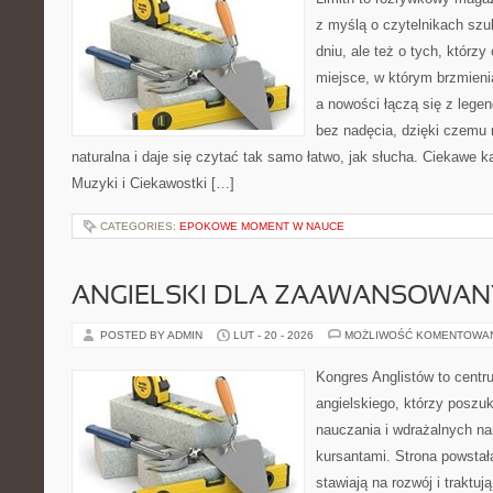
z myślą o czytelnikach sz
dniu, ale też o tych, którz
miejsce, w którym brzmienia
a nowości łączą się z lege
bez nadęcia, dzięki czemu 
naturalna i daje się czytać tak samo łatwo, jak słucha. Ciekawe ka
Muzyki i Ciekawostki […]
CATEGORIES:
EPOKOWE MOMENT W NAUCE
ANGIELSKI DLA ZAAWANSOWA
POSTED BY ADMIN
LUT - 20 - 2026
MOŻLIWOŚĆ KOMENTOWA
Kongres Anglistów to cent
angielskiego, którzy poszu
nauczania i wdrażalnych na
kursantami. Strona powstał
stawiają na rozwój i traktu