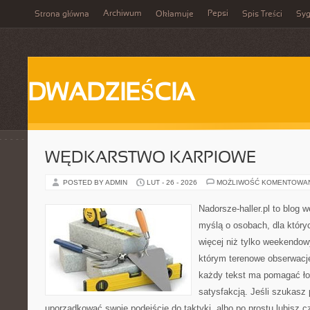
Archiwum
Pepsi
Strona główna
Okłamuje
Spis Treści
Syg
DWADZIEŚCIA
WĘDKARSTWO KARPIOWE
POSTED BY ADMIN
LUT - 26 - 2026
MOŻLIWOŚĆ KOMENTOWA
Nadorsze-haller.pl to blog w
myślą o osobach, dla któr
więcej niż tylko weekendo
którym terenowe obserwacje
każdy tekst ma pomagać łow
satysfakcją. Jeśli szukasz
uporządkować swoje podejście do taktyki, albo po prostu lubisz c