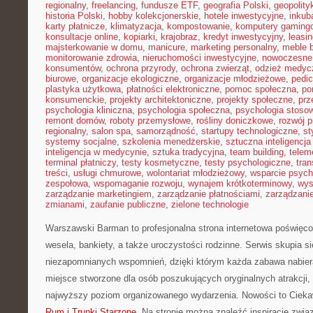
regionalny
,
freelancing
,
fundusze ETF
,
geografia Polski
,
geopolity
historia Polski
,
hobby kolekcjonerskie
,
hotele inwestycyjne
,
inkub
karty płatnicze
,
klimatyzacja
,
kompostowanie
,
komputery gaming
konsultacje online
,
kopiarki
,
krajobraz
,
kredyt inwestycyjny
,
leasi
majsterkowanie w domu
,
manicure
,
marketing personalny
,
meble 
monitorowanie zdrowia
,
nieruchomości inwestycyjne
,
nowoczesne
konsumentów
,
ochrona przyrody
,
ochrona zwierząt
,
odzież medyc
biurowe
,
organizacje ekologiczne
,
organizacje młodzieżowe
,
pedic
plastyka użytkowa
,
płatności elektroniczne
,
pomoc społeczna
,
po
konsumenckie
,
projekty architektoniczne
,
projekty społeczne
,
prz
psychologia kliniczna
,
psychologia społeczna
,
psychologia stoso
remont domów
,
roboty przemysłowe
,
rośliny doniczkowe
,
rozwój 
regionalny
,
salon spa
,
samorządność
,
startupy technologiczne
,
st
systemy socjalne
,
szkolenia menedżerskie
,
sztuczna inteligencja
inteligencja w medycynie
,
sztuka tradycyjna
,
team building
,
telem
terminal płatniczy
,
testy kosmetyczne
,
testy psychologiczne
,
tran
treści
,
usługi chmurowe
,
wolontariat młodzieżowy
,
wsparcie psych
zespołowa
,
wspomaganie rozwoju
,
wynajem krótkoterminowy
,
wys
zarządzanie marketingiem
,
zarządzanie płatnościami
,
zarządzani
zmianami
,
zaufanie publiczne
,
zielone technologie
Warszawski Barman to profesjonalna strona internetowa poświę
wesela, bankiety, a także uroczystości rodzinne. Serwis skupia s
niezapomnianych wspomnień, dzięki którym każda zabawa nabier
miejsce stworzone dla osób poszukujących oryginalnych atrakcji,
najwyższy poziom organizowanego wydarzenia. Nowości to Ciekaw
Rum i Trunki Starzone
. Na stronie można znaleźć inspiracje zwią