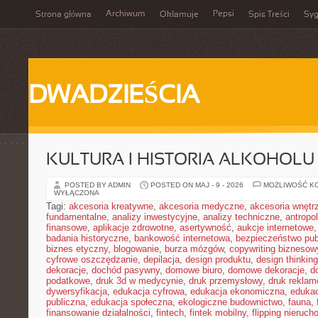
Archiwum
Pepsi
Strona główna
Okłamuje
Spis Treści
Syg
DWADZIEŚCIA
KULTURA I HISTORIA ALKOHOLU
POSTED BY ADMIN
POSTED ON MAJ - 9 - 2026
MOŻLIWOŚĆ K
WYŁĄCZONA
Tagi:
akcesoria kreatywne
,
akcesoria medyczne
,
akcesoria wnętr
fundamentalne
,
analizy inwestycyjne
,
analizy techniczne
,
antropo
finansowe
,
aplikacje zdrowotne
,
asertywność
,
aukcje internetowe
badania historyczne
,
bankowość internetowa
,
bezpieczeństwo pub
biznes etyczny
,
blogowanie
,
burza mózgów
,
copywriting biznesow
cyfrowe oszczędzanie
,
depilacja
,
design produktu
,
design thinking
dekoracje
,
dochód pasywny
,
domowe biuro
,
domowe dekoracje
,
d
podatkowe
,
druk 3d w medycynie
,
druk przemysłowy
,
druk rekla
dywersyfikacja
,
edukacja cyfrowa
,
edukacja ekonomiczna
,
edukac
publiczna
,
edukacja społeczna
,
ekologiczne budownictwo
,
fauna
,
finansowanie działalności
,
fintech
,
fintek mobilny
,
flipping nieruc