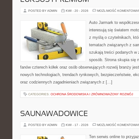
LUKSUS I PREMIUM
POSTED BY ADMIN
KWI - 20 - 2026
MOŻLIWOŚĆ KOMENTOWA
Auto Jarmark to współczesn
interesują się światem moto
z myślą o czytelnikach, kt
tematach związanych z sam
szukają treści podanych w 
sposób. Strona skupia się 
fanów czterech kółek oraz osób obserwujących rozwój branży jest
nowych technologiach, trendach rynkowych, bezpieczeństwie, ekol
oraz codziennych zagadnieniach związanych z […]
CATEGORIES:
OCHRONA ŚRODOWISKA I ZRÓWNOWAŻONY ROZWÓJ
SAUNAWADOWICE
POSTED BY ADMIN
KWI - 17 - 2026
MOŻLIWOŚĆ KOMENTOWA
Ten serwis online to przyja