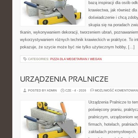
bazą inspiracji dla osób o
krawiectwa, jak również dla
doświadczenie i chcą zdob
skupia się na poradach zw
tkanin, wykonywaniem dekoracji, tworzeniem ubrań, poznawaniem
wykorzystywaniem różnych technik krawieckich w praktyce. To int
pokazuje, że szycie może być nie tylko użytecznym hobby, […]
CATEGORIES:
PIZZA DLA WEGETARIAN I WEGAN
URZĄDZENIA PRALNICZE
POSTED BY ADMIN
CZE - 4 - 2026
MOŻLIWOŚĆ KOMENTOWAN
Urządzenia Pralnicze to te
poświęcony praniu, prakty
pralniczym, urządzeniom 
firmach, hotelach, pralniac
zakładach przemysłowych. 