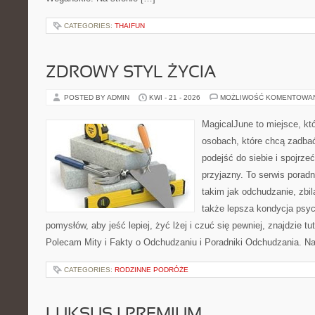
CATEGORIES:
THAIFUN
ZDROWY STYL ŻYCIA
POSTED BY ADMIN
KWI - 21 - 2026
MOŻLIWOŚĆ KOMENTOWA
MagicalJune to miejsce, kt
osobach, które chcą zadba
podejść do siebie i spojrze
przyjazny. To serwis pora
takim jak odchudzanie, zbi
także lepsza kondycja psyc
pomysłów, aby jeść lepiej, żyć lżej i czuć się pewniej, znajdzie 
Polecam Mity i Fakty o Odchudzaniu i Poradniki Odchudzania. Na
CATEGORIES:
RODZINNE PODRÓŻE