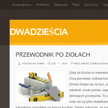
Archiwum
Pepsi
Strona główna
Okłamuje
Spis Treści
Syg
DWADZIEŚCIA
PRZEWODNIK PO ZIOŁACH
POSTED BY ADMIN
CZE - 7 - 2026
MOŻLIWOŚĆ KOMENTOWAN
Zioła od Kuchni to internet
chcą poznawać ziołową kuc
Strona skupia się na tym, 
odmienić smak potraw, napo
domowych przetworów. To in
zioła nie są tylko dodatkiem
naturalnym sposobem na lepszą kuchnię. Serwis pokazuje, że m