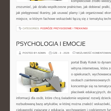
kompleksowe źródło wiedzy 
zrozumieć, jak działa współczesne pralnictwo, jak dobierać pralki
jak pielęgnować tkaniny, jak usuwać plamy i jak organizować eko
miejsce, w którym fachowe wskazówki łączą się z tematyką techno
CATEGORIES:
PODRÓŻE PRZYGODOWE I TREKKINGI
PSYCHOLOGIA I EMOCJE
POSTED BY ADMIN
CZE - 3 - 2026
MOŻLIWOŚĆ KOMENTOWAN
portal Biały Kotek to dynam
witryna internetowa, która
o opiekunach, wychowawcac
osobach zainteresowanych 
koncentruje się na tematyc
placówek edukacyjnych, do
informacji dla osób, które chcą świadomie wspierać rozwój dzieck
rozbudowaną bazę artykułów, w której można znaleźć wskazówki,
ciekawostki związane z edukacją, wychowaniem i codziennym fu