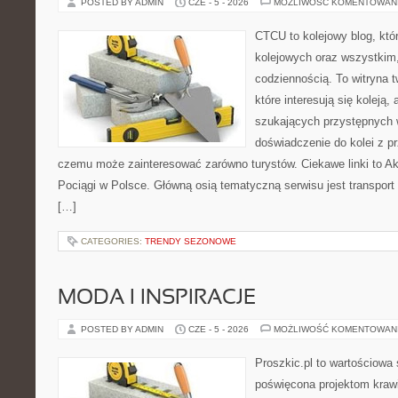
POSTED BY ADMIN
CZE - 5 - 2026
MOŻLIWOŚĆ KOMENTOWAN
CTCU to kolejowy blog, któ
kolejowych oraz wszystkim,
codziennością. To witryna 
które interesują się koleją,
szukających przystępnych w
doświadczenie do kolei z pr
czemu może zainteresować zarówno turystów. Ciekawe linki to Akt
Pociągi w Polsce. Główną osią tematyczną serwisu jest transport
[…]
CATEGORIES:
TRENDY SEZONOWE
MODA I INSPIRACJE
POSTED BY ADMIN
CZE - 5 - 2026
MOŻLIWOŚĆ KOMENTOWAN
Proszkic.pl to wartościowa 
poświęcona projektom krawi