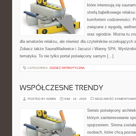
które interesują się sauna
strefą bąbelkowego relaks
komfortem codzienności. Po
związane z wygodą, wellne
oraz ogrodzie. Można tu z
dla amatorów relaksu, ale również dla czytelników oczekujących 
Zobacz także SaunaWadowice i Jacuzzi i Wanny SPA. Wyróżnikiem
tematyka. To nie tylko portal poświęcony samym […]
CATEGORIES:
ODZIEŻ PATRIOTYCZNA
WSPÓŁCZESNE TRENDY
POSTED BY ADMIN
KWI - 16 - 2026
MOŻLIWOŚĆ KOMENTOWA
Serwis poświęcony architek
którym zainteresowanie sp
spojrzeniem. Strona został
osobach, które chcą pozna