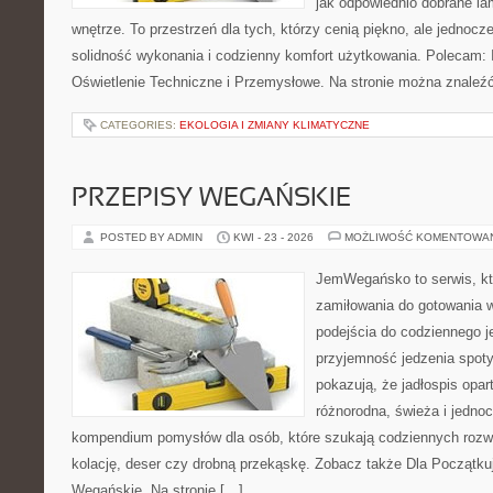
jak odpowiednio dobrane la
wnętrze. To przestrzeń dla tych, którzy cenią piękno, ale jednoc
solidność wykonania i codzienny komfort użytkowania. Polecam: In
Oświetlenie Techniczne i Przemysłowe. Na stronie można znaleź
CATEGORIES:
EKOLOGIA I ZMIANY KLIMATYCZNE
PRZEPISY WEGAŃSKIE
POSTED BY ADMIN
KWI - 23 - 2026
MOŻLIWOŚĆ KOMENTOWA
JemWegańsko to serwis, któ
zamiłowania do gotowania w
podejścia do codziennego je
przyjemność jedzenia spotyk
pokazują, że jadłospis opar
różnorodna, świeża i jedno
kompendium pomysłów dla osób, które szukają codziennych rozwi
kolację, deser czy drobną przekąskę. Zobacz także Dla Początku
Wegańskie. Na stronie […]