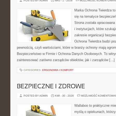
POSTED BY ADMIN
MAJ - 1 - 2026
MOŻLIWOŚĆ KOMENTOWAN
Marka Ochrona Twierdza to 
się na tematyce bezpiecze
Strona została opracowana 
i instytucjach, które szuka
zakresie organizacji bezp
Ochrona Twierdza budzi po
pewnością, czyli wartościami, które w branży ochrony mają ogr
Bezpieczeństwo w Firmie i Ochrona Danych Osobowych. To witry
zainteresować zarówno zarządców obiektów, jak i zarządców […]
CATEGORIES:
ERGONOMIA I KOMFORT
BEZPIECZNE I ZDROWE
POSTED BY ADMIN
KWI - 30 - 2026
MOŻLIWOŚĆ KOMENTOWA
Wallaboo to praktyczne mie
myślą o opiekunach, którz