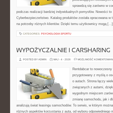
sprawdzą się zarówno w co
podczas realizacji bardziej indywidualnych pomysłów. Nowości to S
Cyberbezpieczeństwo. Katalog produktów została opracowana w t
na potrzeby różnych klientów. Dzięki temu użytkownicy mogą […]
CATEGORIES:
PSYCHOLOGIA SPORTU
WYPOŻYCZALNIE I CARSHARING
POSTED BY ADMIN
MAJ - 4 - 2026
MOŻLIWOŚĆ KOMENTOWAN
Rentdabcar to nowoczesny 
przygotowany z myślą o os
o autach. Strona łączy wie
związanych z autami, dzię
wygodnym miejscem zarówn
zmianę samochodu, jak i dla
analizują świat leasingu samochodów. To serwis, w którym można
różnych aspektów korzystania z auta, od wyboru odpowiedniego m