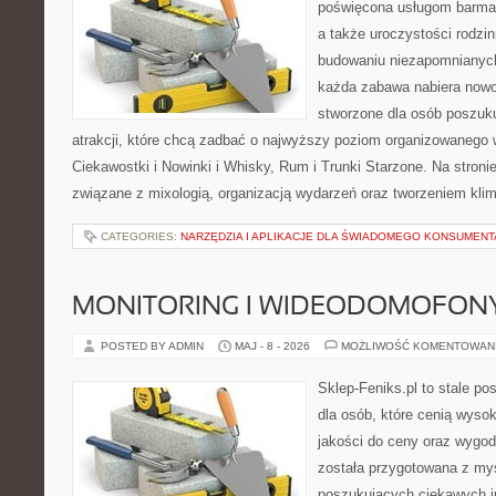
poświęcona usługom barmań
a także uroczystości rodzin
budowaniu niezapomnianych
każda zabawa nabiera nowo
stworzone dla osób poszuk
atrakcji, które chcą zadbać o najwyższy poziom organizowanego 
Ciekawostki i Nowinki i Whisky, Rum i Trunki Starzone. Na stroni
związane z mixologią, organizacją wydarzeń oraz tworzeniem kli
CATEGORIES:
NARZĘDZIA I APLIKACJE DLA ŚWIADOMEGO KONSUMENT
MONITORING I WIDEODOMOFON
POSTED BY ADMIN
MAJ - 8 - 2026
MOŻLIWOŚĆ KOMENTOWAN
Sklep-Feniks.pl to stale po
dla osób, które cenią wyso
jakości do ceny oraz wygod
została przygotowana z my
poszukujących ciekawych in