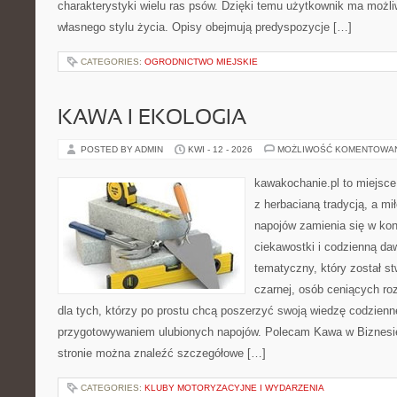
charakterystyki wielu ras psów. Dzięki temu użytkownik ma moż
własnego stylu życia. Opisy obejmują predyspozycje […]
CATEGORIES:
OGRODNICTWO MIEJSKIE
KAWA I EKOLOGIA
POSTED BY ADMIN
KWI - 12 - 2026
MOŻLIWOŚĆ KOMENTOWA
kawakochanie.pl to miejsce
z herbacianą tradycją, a m
napojów zamienia się w konk
ciekawostki i codzienną da
tematyczny, który został s
czarnej, osób ceniących ro
dla tych, którzy po prostu chcą poszerzyć swoją wiedzę codzienn
przygotowywaniem ulubionych napojów. Polecam Kawa w Biznesi
stronie można znaleźć szczegółowe […]
CATEGORIES:
KLUBY MOTORYZACYJNE I WYDARZENIA