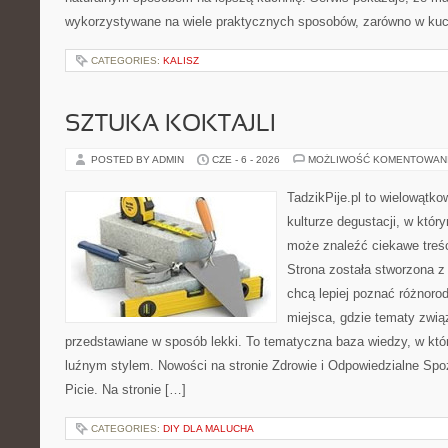
wykorzystywane na wiele praktycznych sposobów, zarówno w kuchn
CATEGORIES:
KALISZ
SZTUKA KOKTAJLI
POSTED BY ADMIN
CZE - 6 - 2026
MOŻLIWOŚĆ KOMENTOWAN
TadzikPije.pl to wielowątko
kulturze degustacji, w któ
może znaleźć ciekawe treś
Strona została stworzona z
chcą lepiej poznać różnor
miejsca, gdzie tematy zwią
przedstawiane w sposób lekki. To tematyczna baza wiedzy, w któ
luźnym stylem. Nowości na stronie Zdrowie i Odpowiedzialne Spoż
Picie. Na stronie […]
CATEGORIES:
DIY DLA MALUCHA