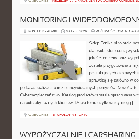
CATEGORIES:
NARZĘDZIA I APLIKACJE DLA ŚWIADOMEGO KONSUMENT
MONITORING I WIDEODOMOFON
POSTED BY ADMIN
MAJ - 8 - 2026
MOŻLIWOŚĆ KOMENTOWAN
Sklep-Feniks.pl to stale po
dla osób, które cenią wyso
jakości do ceny oraz wygod
została przygotowana z my
poszukujących ciekawych in
sprawdzą się zarówno w co
podczas realizacji bardziej indywidualnych pomysłów. Nowości to S
Cyberbezpieczeństwo. Katalog produktów została opracowana w t
na potrzeby różnych klientów. Dzięki temu użytkownicy mogą […]
CATEGORIES:
PSYCHOLOGIA SPORTU
WYPOŻYCZALNIE I CARSHARING