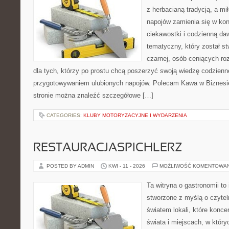
z herbacianą tradycją, a m
napojów zamienia się w konk
ciekawostki i codzienną da
tematyczny, który został s
czarnej, osób ceniących ro
dla tych, którzy po prostu chcą poszerzyć swoją wiedzę codzienn
przygotowywaniem ulubionych napojów. Polecam Kawa w Biznesi
stronie można znaleźć szczegółowe […]
CATEGORIES:
KLUBY MOTORYZACYJNE I WYDARZENIA
RESTAURACJASPICHLERZ
POSTED BY ADMIN
KWI - 11 - 2026
MOŻLIWOŚĆ KOMENTOWA
Ta witryna o gastronomii to
stworzone z myślą o czyte
światem lokali, które konce
świata i miejscach, w któr