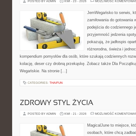
POSTED BY ADMIN
KWI - 23 - 2026
MOŻLIWOŚĆ KOMENTOWA
JemWegańsko to serwis, któ
zamiłowania do gotowania w
podejścia do codziennego je
przyjemność jedzenia spotyk
pokazują, że jadłospis opar
różnorodna, świeża i jedno
kompendium pomysłów dla osób, które szukają codziennych rozwi
kolację, deser czy drobną przekąskę. Zobacz także Dla Początku
Wegańskie. Na stronie […]
CATEGORIES:
THAIFUN
ZDROWY STYL ŻYCIA
POSTED BY ADMIN
KWI - 21 - 2026
MOŻLIWOŚĆ KOMENTOWA
MagicalJune to miejsce, kt
osobach, które chcą zadba