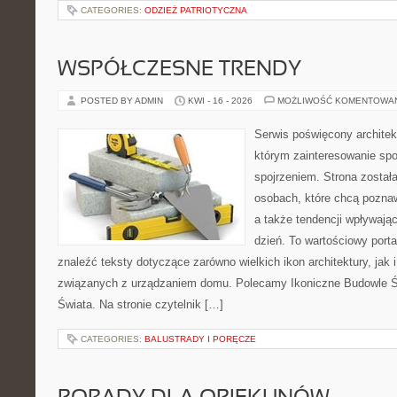
CATEGORIES:
ODZIEŻ PATRIOTYCZNA
WSPÓŁCZESNE TRENDY
POSTED BY ADMIN
KWI - 16 - 2026
MOŻLIWOŚĆ KOMENTOWA
Serwis poświęcony architek
którym zainteresowanie sp
spojrzeniem. Strona został
osobach, które chcą pozna
a także tendencji wpływają
dzień. To wartościowy port
znaleźć teksty dotyczące zarówno wielkich ikon architektury, jak
związanych z urządzaniem domu. Polecamy Ikoniczne Budowle Św
Świata. Na stronie czytelnik […]
CATEGORIES:
BALUSTRADY I PORĘCZE