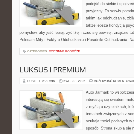
podejść do siebie i spojrze
przyjazny. To serwis pora
takim jak odchudzanie, zbi
także lepsza kondycja psyc
pomysłów, aby jeść lepiej, żyć lżej i czuć się pewniej, znajdzie 
Polecam Mity i Fakty o Odchudzaniu i Poradniki Odchudzania. Na
CATEGORIES:
RODZINNE PODRÓŻE
LUKSUS I PREMIUM
POSTED BY ADMIN
KWI - 20 - 2026
MOŻLIWOŚĆ KOMENTOWA
Auto Jarmark to współczesn
interesują się światem moto
z myślą o czytelnikach, kt
tematach związanych z sam
szukają treści podanych w 
sposób. Strona skupia się 