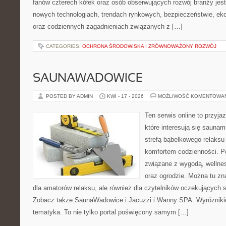
fanów czterech kółek oraz osób obserwujących rozwój branży jest
nowych technologiach, trendach rynkowych, bezpieczeństwie, ekol
oraz codziennych zagadnieniach związanych z […]
CATEGORIES:
OCHRONA ŚRODOWISKA I ZRÓWNOWAŻONY ROZWÓJ
SAUNAWADOWICE
POSTED BY ADMIN
KWI - 17 - 2026
MOŻLIWOŚĆ KOMENTOWA
Ten serwis online to przyja
które interesują się sauna
strefą bąbelkowego relaks
komfortem codzienności. Po
związane z wygodą, wellne
oraz ogrodzie. Można tu z
dla amatorów relaksu, ale również dla czytelników oczekujących 
Zobacz także SaunaWadowice i Jacuzzi i Wanny SPA. Wyróżnikiem
tematyka. To nie tylko portal poświęcony samym […]