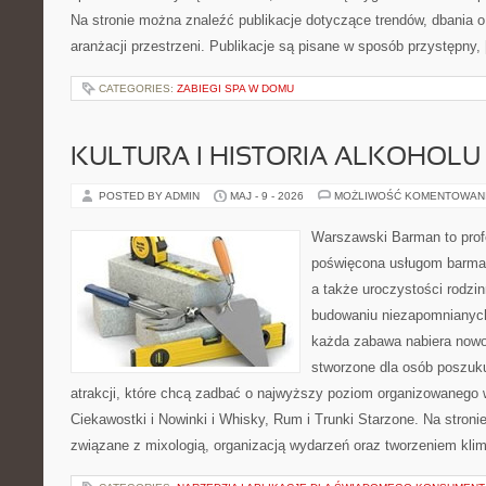
Na stronie można znaleźć publikacje dotyczące trendów, dbania o 
aranżacji przestrzeni. Publikacje są pisane w sposób przystępny,
CATEGORIES:
ZABIEGI SPA W DOMU
KULTURA I HISTORIA ALKOHOLU
POSTED BY ADMIN
MAJ - 9 - 2026
MOŻLIWOŚĆ KOMENTOWAN
Warszawski Barman to profe
poświęcona usługom barmań
a także uroczystości rodzin
budowaniu niezapomnianych
każda zabawa nabiera nowo
stworzone dla osób poszuk
atrakcji, które chcą zadbać o najwyższy poziom organizowanego 
Ciekawostki i Nowinki i Whisky, Rum i Trunki Starzone. Na stroni
związane z mixologią, organizacją wydarzeń oraz tworzeniem kli