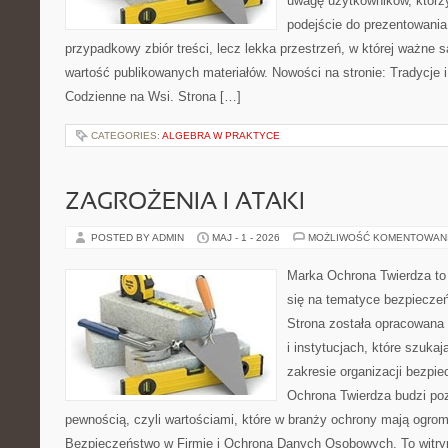
uwagę użytkowników, którzy
podejście do prezentowania 
przypadkowy zbiór treści, lecz lekka przestrzeń, w której ważne 
wartość publikowanych materiałów. Nowości na stronie: Tradycje i
Codzienne na Wsi. Strona […]
CATEGORIES:
ALGEBRA W PRAKTYCE
ZAGROŻENIA I ATAKI
POSTED BY ADMIN
MAJ - 1 - 2026
MOŻLIWOŚĆ KOMENTOWAN
Marka Ochrona Twierdza to 
się na tematyce bezpiecze
Strona została opracowana 
i instytucjach, które szuka
zakresie organizacji bezp
Ochrona Twierdza budzi po
pewnością, czyli wartościami, które w branży ochrony mają ogr
Bezpieczeństwo w Firmie i Ochrona Danych Osobowych. To witry