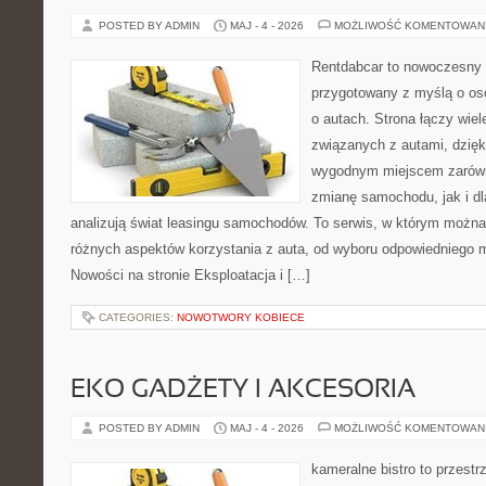
POSTED BY ADMIN
MAJ - 4 - 2026
MOŻLIWOŚĆ KOMENTOWAN
Rentdabcar to nowoczesny 
przygotowany z myślą o os
o autach. Strona łączy wie
związanych z autami, dzię
wygodnym miejscem zarówn
zmianę samochodu, jak i dla
analizują świat leasingu samochodów. To serwis, w którym można
różnych aspektów korzystania z auta, od wyboru odpowiedniego m
Nowości na stronie Eksploatacja i […]
CATEGORIES:
NOWOTWORY KOBIECE
EKO GADŻETY I AKCESORIA
POSTED BY ADMIN
MAJ - 4 - 2026
MOŻLIWOŚĆ KOMENTOWAN
kameralne bistro to przestr