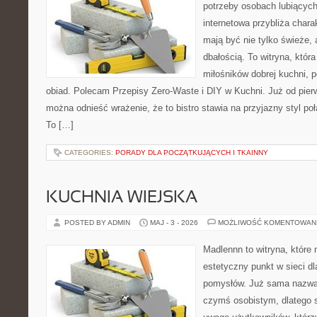
potrzeby osobach lubiących
internetowa przybliża chara
mają być nie tylko świeże,
dbałością. To witryna, któ
miłośników dobrej kuchni, 
obiad. Polecam Przepisy Zero-Waste i DIY w Kuchni. Już od pier
można odnieść wrażenie, że to bistro stawia na przyjazny styl p
To […]
CATEGORIES:
PORADY DLA POCZĄTKUJĄCYCH I TKAINNY
KUCHNIA WIEJSKA
POSTED BY ADMIN
MAJ - 3 - 2026
MOŻLIWOŚĆ KOMENTOWAN
Madlennn to witryna, które
estetyczny punkt w sieci d
pomysłów. Już sama nazwa 
czymś osobistym, dlatego 