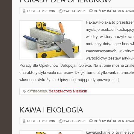
PORADY DLA OPIEKUNÓW
POSTED BY ADMIN
KWI - 14 - 2026
MOŻLIWOŚĆ KOMENTOWA
Pakawilkolaka to przestrzeń
myślą o osobach kochając
wiedzy, w którym użytkowni
materiały dotyczące hodowl
zaawansowanych, w którym i
wartościowy zestaw artykułó
Porady dla Opiekunów i Adopcja i Opieka. Na stronie można zna
charakterystyki wielu ras psów. Dzięki temu użytkownik ma moż
własnego stylu życia. Opisy obejmują predyspozycje […]
CATEGORIES:
OGRODNICTWO MIEJSKIE
KAWA I EKOLOGIA
POSTED BY ADMIN
KWI - 12 - 2026
MOŻLIWOŚĆ KOMENTOWA
kawakochanie.pl to miejsce