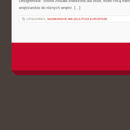
Designerskie. Strona została stworzona dla osób, które chcą trafn
wnętrzarskie do różnych wnętrz. […]
CATEGORIES:
NADMORSKIE MIEJSCA POZA KURORTAMI