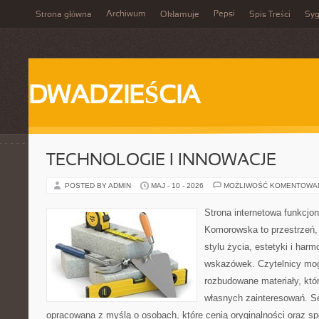
Archiwum
Pepsi
Strona główna
Okłamuje
Spis Treści
Syg
DWADZIEŚCIA
TECHNOLOGIE I INNOWACJE
POSTED BY ADMIN
MAJ - 10 - 2026
MOŻLIWOŚĆ KOMENTOWA
Strona internetowa funkcjo
Komorowska to przestrzeń, k
stylu życia, estetyki i har
wskazówek. Czytelnicy mog
rozbudowane materiały, któr
własnych zainteresowań. Se
opracowana z myślą o osobach, które cenią oryginalności oraz sp