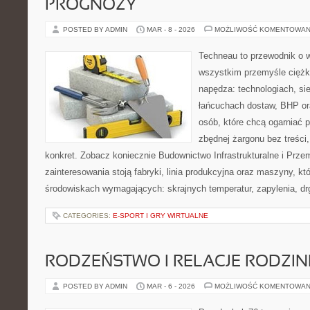
PROGNOZY
POSTED BY ADMIN
MAR - 8 - 2026
MOŻLIWOŚĆ KOMENTOWAN
Techneau to przewodnik o 
wszystkim przemyśle ciężki
napędza: technologiach, sie
łańcuchach dostaw, BHP ora
osób, które chcą ogarniać
zbędnej żargonu bez treści,
konkret. Zobacz koniecznie Budownictwo Infrastrukturalne i Prz
zainteresowania stoją fabryki, linia produkcyjna oraz maszyny, kt
środowiskach wymagających: skrajnych temperatur, zapylenia, dr
CATEGORIES:
E-SPORT I GRY WIRTUALNE
RODZEŃSTWO I RELACJE RODZI
POSTED BY ADMIN
MAR - 6 - 2026
MOŻLIWOŚĆ KOMENTOWAN