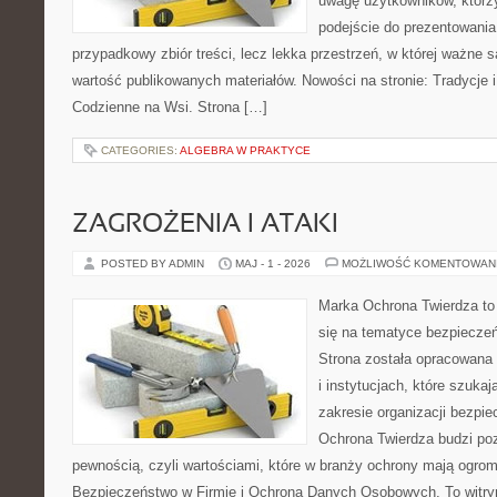
uwagę użytkowników, którzy
podejście do prezentowania 
przypadkowy zbiór treści, lecz lekka przestrzeń, w której ważne 
wartość publikowanych materiałów. Nowości na stronie: Tradycje i
Codzienne na Wsi. Strona […]
CATEGORIES:
ALGEBRA W PRAKTYCE
ZAGROŻENIA I ATAKI
POSTED BY ADMIN
MAJ - 1 - 2026
MOŻLIWOŚĆ KOMENTOWAN
Marka Ochrona Twierdza to 
się na tematyce bezpiecze
Strona została opracowana 
i instytucjach, które szuka
zakresie organizacji bezp
Ochrona Twierdza budzi po
pewnością, czyli wartościami, które w branży ochrony mają ogr
Bezpieczeństwo w Firmie i Ochrona Danych Osobowych. To witry