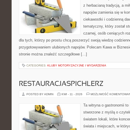
z herbacianą tradycją, a m
napojów zamienia się w konk
ciekawostki i codzienną da
tematyczny, który został s
czarnej, osób ceniących ro
dla tych, którzy po prostu chcą poszerzyć swoją wiedzę codzienn
przygotowywaniem ulubionych napojów. Polecam Kawa w Biznesi
stronie można znaleźć szczegółowe […]
CATEGORIES:
KLUBY MOTORYZACYJNE I WYDARZENIA
RESTAURACJASPICHLERZ
POSTED BY ADMIN
KWI - 11 - 2026
MOŻLIWOŚĆ KOMENTOWA
Ta witryna o gastronomii to
stworzone z myślą o czyte
światem lokali, które konce
świata i miejscach, w któr