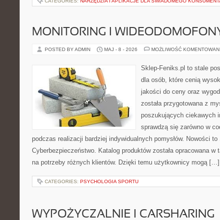
CATEGORIES:
NARZĘDZIA I APLIKACJE DLA ŚWIADOMEGO KONSUMENT
MONITORING I WIDEODOMOFON
POSTED BY ADMIN
MAJ - 8 - 2026
MOŻLIWOŚĆ KOMENTOWAN
Sklep-Feniks.pl to stale po
dla osób, które cenią wyso
jakości do ceny oraz wygod
została przygotowana z my
poszukujących ciekawych in
sprawdzą się zarówno w co
podczas realizacji bardziej indywidualnych pomysłów. Nowości to S
Cyberbezpieczeństwo. Katalog produktów została opracowana w t
na potrzeby różnych klientów. Dzięki temu użytkownicy mogą […]
CATEGORIES:
PSYCHOLOGIA SPORTU
WYPOŻYCZALNIE I CARSHARING