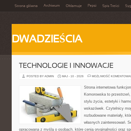
Archiwum
Pepsi
Strona główna
Okłamuje
Spis Treści
Syg
DWADZIEŚCIA
TECHNOLOGIE I INNOWACJE
POSTED BY ADMIN
MAJ - 10 - 2026
MOŻLIWOŚĆ KOMENTOWA
Strona internetowa funkcjo
Komorowska to przestrzeń, k
stylu życia, estetyki i har
wskazówek. Czytelnicy mog
rozbudowane materiały, któr
własnych zainteresowań. Se
opracowana z myślą o osobach, które cenią oryginalności oraz sp