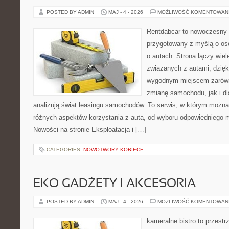
POSTED BY ADMIN
MAJ - 4 - 2026
MOŻLIWOŚĆ KOMENTOWAN
Rentdabcar to nowoczesny 
przygotowany z myślą o os
o autach. Strona łączy wie
związanych z autami, dzię
wygodnym miejscem zarówn
zmianę samochodu, jak i dla
analizują świat leasingu samochodów. To serwis, w którym można
różnych aspektów korzystania z auta, od wyboru odpowiedniego m
Nowości na stronie Eksploatacja i […]
CATEGORIES:
NOWOTWORY KOBIECE
EKO GADŻETY I AKCESORIA
POSTED BY ADMIN
MAJ - 4 - 2026
MOŻLIWOŚĆ KOMENTOWAN
kameralne bistro to przestr