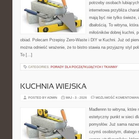
potrzeby osobach lubiących
internetowa przybliża chara
mają być nie tylko świeże,
dbałością. To witryna, któ
miłośników dobrej kuchni, 
obiad. Polecam Przepisy Zero-Waste i DIY w Kuchni. Już od pier
można odnieść wrażenie, że to bistro stawia na przyjazny styl p
To […]
CATEGORIES:
PORADY DLA POCZĄTKUJĄCYCH I TKAINNY
KUCHNIA WIEJSKA
POSTED BY ADMIN
MAJ - 3 - 2026
MOŻLIWOŚĆ KOMENTOWAN
Madlennn to witryna, które
estetyczny punkt w sieci d
pomysłów. Już sama nazwa 
czymś osobistym, dlatego 