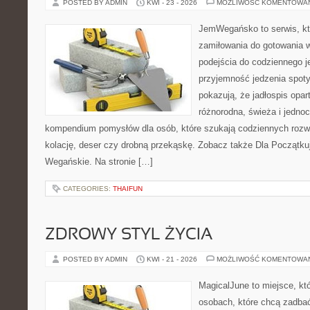
POSTED BY ADMIN
KWI - 23 - 2026
MOŻLIWOŚĆ KOMENTOWA
JemWegańsko to serwis, któ
zamiłowania do gotowania w
podejścia do codziennego je
przyjemność jedzenia spotyk
pokazują, że jadłospis opar
różnorodna, świeża i jedno
kompendium pomysłów dla osób, które szukają codziennych rozwi
kolację, deser czy drobną przekąskę. Zobacz także Dla Początku
Wegańskie. Na stronie […]
CATEGORIES:
THAIFUN
ZDROWY STYL ŻYCIA
POSTED BY ADMIN
KWI - 21 - 2026
MOŻLIWOŚĆ KOMENTOWA
MagicalJune to miejsce, kt
osobach, które chcą zadba