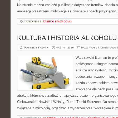
Na stronie można znaleźć publikacje dotyczące trendów, dbania o 
aranżacji przestrzeni. Publikacje są pisane w sposób przystępny,
CATEGORIES:
ZABIEGI SPA W DOMU
KULTURA I HISTORIA ALKOHOLU
POSTED BY ADMIN
MAJ - 9 - 2026
MOŻLIWOŚĆ KOMENTOWAN
Warszawski Barman to profe
poświęcona usługom barmań
a także uroczystości rodzin
budowaniu niezapomnianych
każda zabawa nabiera nowo
stworzone dla osób poszuk
atrakcji, które chcą zadbać o najwyższy poziom organizowanego 
Ciekawostki i Nowinki i Whisky, Rum i Trunki Starzone. Na stroni
związane z mixologią, organizacją wydarzeń oraz tworzeniem kli