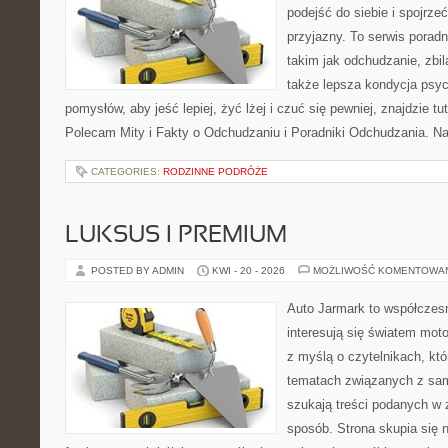
podejść do siebie i spojrze
przyjazny. To serwis pora
takim jak odchudzanie, zbi
także lepsza kondycja psyc
pomysłów, aby jeść lepiej, żyć lżej i czuć się pewniej, znajdzie 
Polecam Mity i Fakty o Odchudzaniu i Poradniki Odchudzania. Na
CATEGORIES:
RODZINNE PODRÓŻE
LUKSUS I PREMIUM
POSTED BY ADMIN
KWI - 20 - 2026
MOŻLIWOŚĆ KOMENTOWA
Auto Jarmark to współczesn
interesują się światem moto
z myślą o czytelnikach, kt
tematach związanych z sam
szukają treści podanych w 
sposób. Strona skupia się 