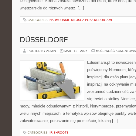
Designerskie. Strona została stworzona dla osób, które chcą trafn
wnętrzarskie do różnych wnętrz. […]
CATEGORIES:
NADMORSKIE MIEJSCA POZA KURORTAMI
DÜSSELDORF
POSTED BY ADMIN
MAR - 12 - 2026
MOŻLIWOŚĆ KOMENTOWA
Edusimare.pl to nowoczesny
poświęcony Niemcom, który
inspiracji dla osób planują
inspiracji na odkrywanie mi
zrozumieć codzienność za O
się treści o stolicy Niemie
mody, mieście odbudowanym z historii, Norymberdze, przemysło
wielu innych miejscach, a tematyka wpisów obejmuje punkty wart
zakwaterowanie, poruszanie się po mieście, lokalną […]
CATEGORIES:
IRISHROOTS