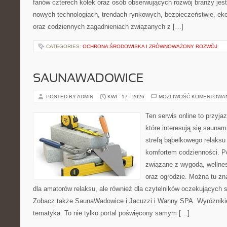
fanów czterech kółek oraz osób obserwujących rozwój branży jest
nowych technologiach, trendach rynkowych, bezpieczeństwie, ekol
oraz codziennych zagadnieniach związanych z […]
CATEGORIES:
OCHRONA ŚRODOWISKA I ZRÓWNOWAŻONY ROZWÓJ
SAUNAWADOWICE
POSTED BY ADMIN
KWI - 17 - 2026
MOŻLIWOŚĆ KOMENTOWA
Ten serwis online to przyja
które interesują się sauna
strefą bąbelkowego relaks
komfortem codzienności. Po
związane z wygodą, wellne
oraz ogrodzie. Można tu z
dla amatorów relaksu, ale również dla czytelników oczekujących 
Zobacz także SaunaWadowice i Jacuzzi i Wanny SPA. Wyróżnikiem
tematyka. To nie tylko portal poświęcony samym […]