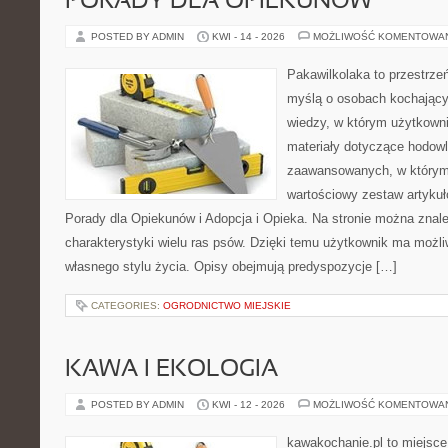
PORADY DLA OPIEKUNÓW
POSTED BY ADMIN
KWI - 14 - 2026
MOŻLIWOŚĆ KOMENTOWA
Pakawilkolaka to przestrzeń
myślą o osobach kochając
wiedzy, w którym użytkowni
materiały dotyczące hodowl
zaawansowanych, w którym i
wartościowy zestaw artykułó
Porady dla Opiekunów i Adopcja i Opieka. Na stronie można zna
charakterystyki wielu ras psów. Dzięki temu użytkownik ma moż
własnego stylu życia. Opisy obejmują predyspozycje […]
CATEGORIES:
OGRODNICTWO MIEJSKIE
KAWA I EKOLOGIA
POSTED BY ADMIN
KWI - 12 - 2026
MOŻLIWOŚĆ KOMENTOWA
kawakochanie.pl to miejsce