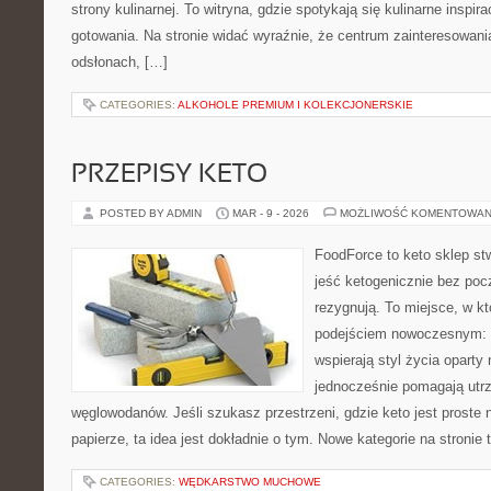
strony kulinarnej. To witryna, gdzie spotykają się kulinarne inspira
gotowania. Na stronie widać wyraźnie, że centrum zainteresowani
odsłonach, […]
CATEGORIES:
ALKOHOLE PREMIUM I KOLEKCJONERSKIE
PRZEPISY KETO
POSTED BY ADMIN
MAR - 9 - 2026
MOŻLIWOŚĆ KOMENTOWAN
FoodForce to keto sklep st
jeść ketogenicznie bez poc
rezygnują. To miejsce, w kt
podejściem nowoczesnym: w
wspierają styl życia oparty
jednocześnie pomagają utr
węglowodanów. Jeśli szukasz przestrzeni, gdzie keto jest proste n
papierze, ta idea jest dokładnie o tym. Nowe kategorie na stronie 
CATEGORIES:
WĘDKARSTWO MUCHOWE