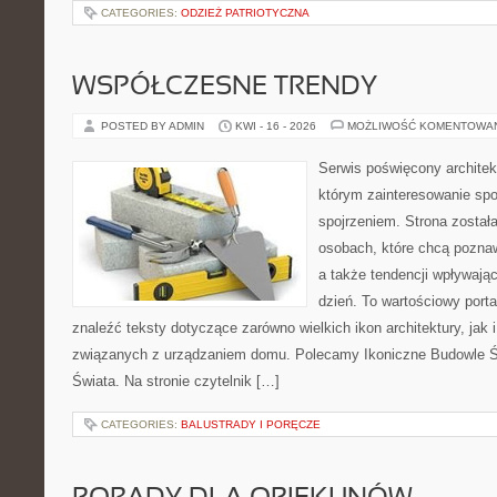
CATEGORIES:
ODZIEŻ PATRIOTYCZNA
WSPÓŁCZESNE TRENDY
POSTED BY ADMIN
KWI - 16 - 2026
MOŻLIWOŚĆ KOMENTOWA
Serwis poświęcony architek
którym zainteresowanie sp
spojrzeniem. Strona został
osobach, które chcą pozna
a także tendencji wpływają
dzień. To wartościowy port
znaleźć teksty dotyczące zarówno wielkich ikon architektury, jak
związanych z urządzaniem domu. Polecamy Ikoniczne Budowle Św
Świata. Na stronie czytelnik […]
CATEGORIES:
BALUSTRADY I PORĘCZE