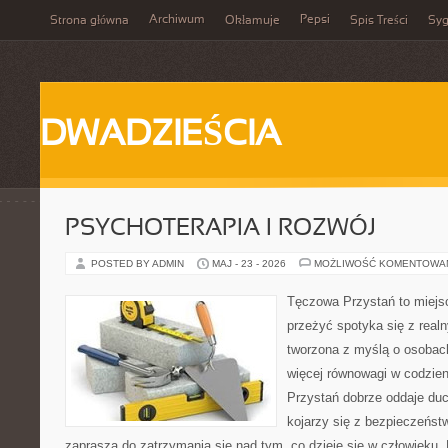
Archiwum
Pepsi
Strona główna
Okłamuje
Spis Treści
Syg
DWADZIEŚCIA
PSYCHOTERAPIA I ROZWÓJ
POSTED BY ADMIN
MAJ - 23 - 2026
MOŻLIWOŚĆ KOMENTOWA
Tęczowa Przystań to miejsc
przeżyć spotyka się z real
tworzona z myślą o osobach
więcej równowagi w codzie
Przystań dobrze oddaje du
kojarzy się z bezpieczeńst
zaprasza do zatrzymania się nad tym, co dzieje się w człowieku.