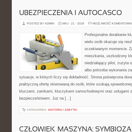
UBEZPIECZENIA I AUTOCASCO
POSTED BY ADMIN
MAJ - 21 - 2026
MOŻLIWOŚĆ KOMENTOWA
Profesjonalne dorabianie klu
wielu osób okazuje się nie
oczekiwanym momencie. Zg
mieszkania, uszkodzony k
niedziałający pilot, zużyt
albo potrzeba wykonania z
sytuacje, w których liczy się dokładność. Strona poświęcona dora
praktyczną ofertę skierowaną do osób, które szukają sprawdzone
kluczami, zamkami, kluczykami samochodowymi oraz usługami 
bezpieczeństwem. Już na […]
CATEGORIES:
HISTORIA I ZABYTKI
CZŁOWIEK–MASZYNA: SYMBIOZA