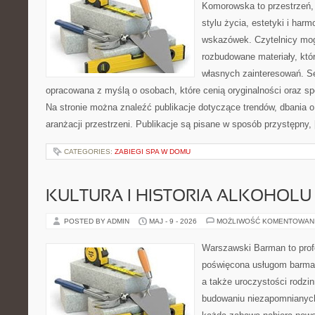
Komorowska to przestrzeń, k
stylu życia, estetyki i har
wskazówek. Czytelnicy mog
rozbudowane materiały, któr
własnych zainteresowań. Se
opracowana z myślą o osobach, które cenią oryginalności oraz sp
Na stronie można znaleźć publikacje dotyczące trendów, dbania o 
aranżacji przestrzeni. Publikacje są pisane w sposób przystępny,
CATEGORIES:
ZABIEGI SPA W DOMU
KULTURA I HISTORIA ALKOHOLU
POSTED BY ADMIN
MAJ - 9 - 2026
MOŻLIWOŚĆ KOMENTOWAN
Warszawski Barman to profe
poświęcona usługom barmań
a także uroczystości rodzin
budowaniu niezapomnianych