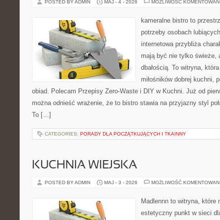
POSTED BY ADMIN
MAJ - 4 - 2026
MOŻLIWOŚĆ KOMENTOWAN
kameralne bistro to przestr
potrzeby osobach lubiących
internetowa przybliża chara
mają być nie tylko świeże,
dbałością. To witryna, któ
miłośników dobrej kuchni, 
obiad. Polecam Przepisy Zero-Waste i DIY w Kuchni. Już od pier
można odnieść wrażenie, że to bistro stawia na przyjazny styl p
To […]
CATEGORIES:
PORADY DLA POCZĄTKUJĄCYCH I TKAINNY
KUCHNIA WIEJSKA
POSTED BY ADMIN
MAJ - 3 - 2026
MOŻLIWOŚĆ KOMENTOWAN
Madlennn to witryna, które
estetyczny punkt w sieci d