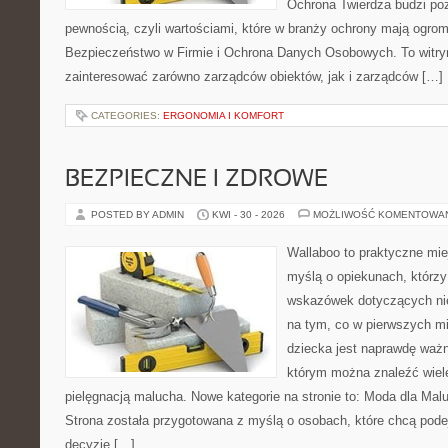
Ochrona Twierdza budzi po
pewnością, czyli wartościami, które w branży ochrony mają ogr
Bezpieczeństwo w Firmie i Ochrona Danych Osobowych. To witry
zainteresować zarówno zarządców obiektów, jak i zarządców […]
CATEGORIES:
ERGONOMIA I KOMFORT
BEZPIECZNE I ZDROWE
POSTED BY ADMIN
KWI - 30 - 2026
MOŻLIWOŚĆ KOMENTOWA
Wallaboo to praktyczne mie
myślą o opiekunach, którz
wskazówek dotyczących nie
na tym, co w pierwszych mi
dziecka jest naprawdę ważne
którym można znaleźć wiel
pielęgnacją malucha. Nowe kategorie na stronie to: Moda dla Mal
Strona została przygotowana z myślą o osobach, które chcą po
decyzje […]