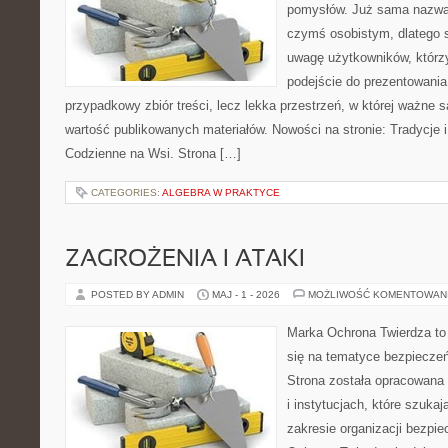
pomysłów. Już sama nazwa 
czymś osobistym, dlatego 
uwagę użytkowników, którzy
podejście do prezentowania 
przypadkowy zbiór treści, lecz lekka przestrzeń, w której ważne 
wartość publikowanych materiałów. Nowości na stronie: Tradycje i
Codzienne na Wsi. Strona […]
CATEGORIES:
ALGEBRA W PRAKTYCE
ZAGROŻENIA I ATAKI
POSTED BY ADMIN
MAJ - 1 - 2026
MOŻLIWOŚĆ KOMENTOWAN
Marka Ochrona Twierdza to 
się na tematyce bezpiecze
Strona została opracowana 
i instytucjach, które szuka
zakresie organizacji bezp