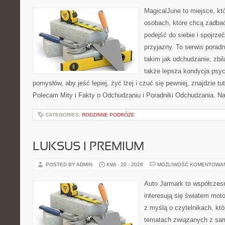
MagicalJune to miejsce, kt
osobach, które chcą zadba
podejść do siebie i spojrze
przyjazny. To serwis pora
takim jak odchudzanie, zbi
także lepsza kondycja psyc
pomysłów, aby jeść lepiej, żyć lżej i czuć się pewniej, znajdzie 
Polecam Mity i Fakty o Odchudzaniu i Poradniki Odchudzania. Na
CATEGORIES:
RODZINNE PODRÓŻE
LUKSUS I PREMIUM
POSTED BY ADMIN
KWI - 20 - 2026
MOŻLIWOŚĆ KOMENTOWA
Auto Jarmark to współczesn
interesują się światem moto
z myślą o czytelnikach, kt
tematach związanych z sam