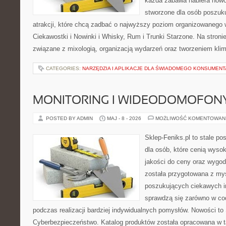
każda zabawa nabiera nowo
stworzone dla osób poszuk
atrakcji, które chcą zadbać o najwyższy poziom organizowanego 
Ciekawostki i Nowinki i Whisky, Rum i Trunki Starzone. Na stroni
związane z mixologią, organizacją wydarzeń oraz tworzeniem kli
CATEGORIES:
NARZĘDZIA I APLIKACJE DLA ŚWIADOMEGO KONSUMENT
MONITORING I WIDEODOMOFON
POSTED BY ADMIN
MAJ - 8 - 2026
MOŻLIWOŚĆ KOMENTOWAN
Sklep-Feniks.pl to stale po
dla osób, które cenią wyso
jakości do ceny oraz wygod
została przygotowana z my
poszukujących ciekawych in
sprawdzą się zarówno w co
podczas realizacji bardziej indywidualnych pomysłów. Nowości to S
Cyberbezpieczeństwo. Katalog produktów została opracowana w t