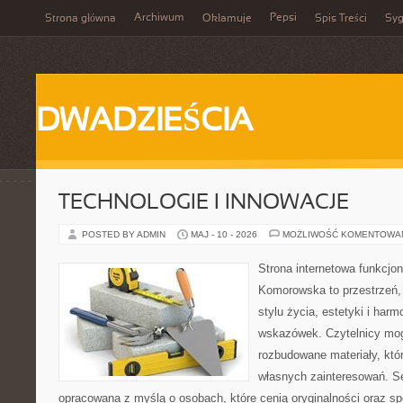
Archiwum
Pepsi
Strona główna
Okłamuje
Spis Treści
Syg
DWADZIEŚCIA
TECHNOLOGIE I INNOWACJE
POSTED BY ADMIN
MAJ - 10 - 2026
MOŻLIWOŚĆ KOMENTOWA
Strona internetowa funkcjo
Komorowska to przestrzeń, k
stylu życia, estetyki i har
wskazówek. Czytelnicy mog
rozbudowane materiały, któr
własnych zainteresowań. Se
opracowana z myślą o osobach, które cenią oryginalności oraz sp