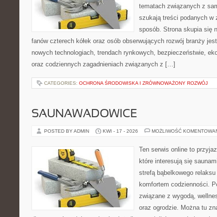
tematach związanych z sam
szukają treści podanych w 
sposób. Strona skupia się 
fanów czterech kółek oraz osób obserwujących rozwój branży jest
nowych technologiach, trendach rynkowych, bezpieczeństwie, ekol
oraz codziennych zagadnieniach związanych z […]
CATEGORIES:
OCHRONA ŚRODOWISKA I ZRÓWNOWAŻONY ROZWÓJ
SAUNAWADOWICE
POSTED BY ADMIN
KWI - 17 - 2026
MOŻLIWOŚĆ KOMENTOWA
Ten serwis online to przyja
które interesują się sauna
strefą bąbelkowego relaks
komfortem codzienności. Po
związane z wygodą, wellne
oraz ogrodzie. Można tu z