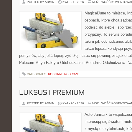
POSTED BY ADMIN
KWI - 21 - 2026
MOŻLIWOŚĆ KOMENTOWA
MagicalJune to miejsce, kt
osobach, które chcą zadba
podejść do siebie i spojrze
przyjazny. To serwis pora
takim jak odchudzanie, zbi
także lepsza kondycja psyc
pomysłów, aby jeść lepiej, żyć lżej i czuć się pewniej, znajdzie 
Polecam Mity i Fakty o Odchudzaniu i Poradniki Odchudzania. Na
CATEGORIES:
RODZINNE PODRÓŻE
LUKSUS I PREMIUM
POSTED BY ADMIN
KWI - 20 - 2026
MOŻLIWOŚĆ KOMENTOWA
Auto Jarmark to współczesn
interesują się światem moto
z myślą o czytelnikach, kt