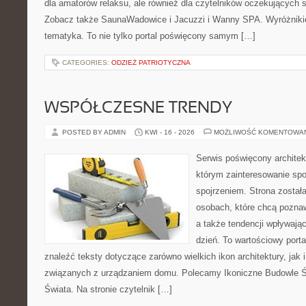
dla amatorów relaksu, ale również dla czytelników oczekujących 
Zobacz także SaunaWadowice i Jacuzzi i Wanny SPA. Wyróżnikiem
tematyka. To nie tylko portal poświęcony samym […]
CATEGORIES:
ODZIEŻ PATRIOTYCZNA
WSPÓŁCZESNE TRENDY
POSTED BY ADMIN
KWI - 16 - 2026
MOŻLIWOŚĆ KOMENTOWA
Serwis poświęcony architek
którym zainteresowanie sp
spojrzeniem. Strona został
osobach, które chcą pozna
a także tendencji wpływają
dzień. To wartościowy port
znaleźć teksty dotyczące zarówno wielkich ikon architektury, jak
związanych z urządzaniem domu. Polecamy Ikoniczne Budowle Św
Świata. Na stronie czytelnik […]