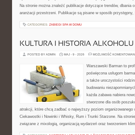
Na stronie można znaleźć publikacje dotyczące trendów, dbania o 
aranżacji przestrzeni. Publikacje są pisane w sposób przystępny,
CATEGORIES:
ZABIEGI SPA W DOMU
KULTURA I HISTORIA ALKOHOLU
POSTED BY ADMIN
MAJ - 9 - 2026
MOŻLIWOŚĆ KOMENTOWAN
Warszawski Barman to profe
poświęcona usługom barmań
a także uroczystości rodzin
budowaniu niezapomnianych
każda zabawa nabiera nowo
stworzone dla osób poszuk
atrakcji, które chcą zadbać o najwyższy poziom organizowanego 
Ciekawostki i Nowinki i Whisky, Rum i Trunki Starzone. Na stroni
związane z mixologią, organizacją wydarzeń oraz tworzeniem kli