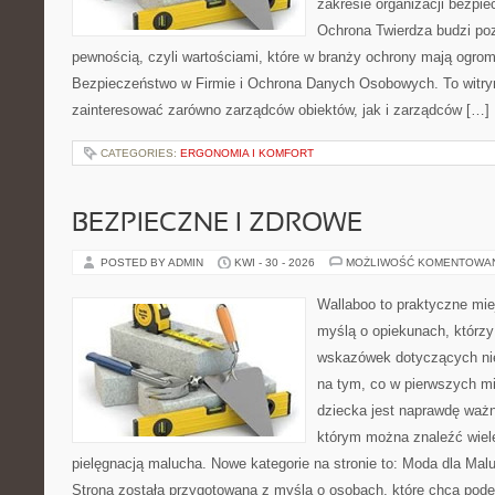
zakresie organizacji bezp
Ochrona Twierdza budzi po
pewnością, czyli wartościami, które w branży ochrony mają ogr
Bezpieczeństwo w Firmie i Ochrona Danych Osobowych. To witry
zainteresować zarówno zarządców obiektów, jak i zarządców […]
CATEGORIES:
ERGONOMIA I KOMFORT
BEZPIECZNE I ZDROWE
POSTED BY ADMIN
KWI - 30 - 2026
MOŻLIWOŚĆ KOMENTOWA
Wallaboo to praktyczne mie
myślą o opiekunach, którz
wskazówek dotyczących nie
na tym, co w pierwszych mi
dziecka jest naprawdę ważne
którym można znaleźć wiel
pielęgnacją malucha. Nowe kategorie na stronie to: Moda dla Mal
Strona została przygotowana z myślą o osobach, które chcą po