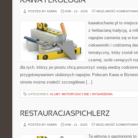
KAWA I EKOLOGIA
POSTED BY ADMIN
KWI - 12 - 2026
MOŻLIWOŚĆ KOMENTOWA
kawakochanie.pl to miejsce
z herbacianą tradycją, a m
napojów zamienia się w konk
ciekawostki i codzienną da
tematyczny, który został s
czarnej, osób ceniących ro
dla tych, którzy po prostu chcą poszerzyć swoją wiedzę codzienn
przygotowywaniem ulubionych napojów. Polecam Kawa w Biznesi
stronie można znaleźć szczegółowe […]
CATEGORIES:
KLUBY MOTORYZACYJNE I WYDARZENIA
RESTAURACJASPICHLERZ
POSTED BY ADMIN
KWI - 11 - 2026
MOŻLIWOŚĆ KOMENTOWA
Ta witryna o gastronomii to