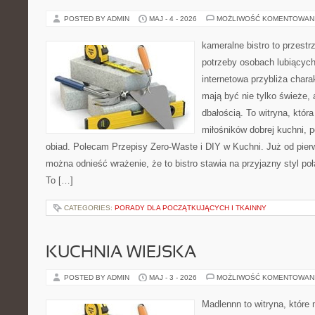
POSTED BY ADMIN
MAJ - 4 - 2026
MOŻLIWOŚĆ KOMENTOWAN
kameralne bistro to przestr
potrzeby osobach lubiących
internetowa przybliża chara
mają być nie tylko świeże,
dbałością. To witryna, któ
miłośników dobrej kuchni, 
obiad. Polecam Przepisy Zero-Waste i DIY w Kuchni. Już od pier
można odnieść wrażenie, że to bistro stawia na przyjazny styl p
To […]
CATEGORIES:
PORADY DLA POCZĄTKUJĄCYCH I TKAINNY
KUCHNIA WIEJSKA
POSTED BY ADMIN
MAJ - 3 - 2026
MOŻLIWOŚĆ KOMENTOWAN
Madlennn to witryna, które