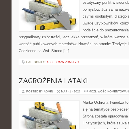
estetyczny punkt w sieci d
pomysłów. Już sama nazwa 
czymś osobistym, dlatego 
uwagę użytkowników, którzy
podejście do prezentowania 
przypadkowy zbiór treści, lecz lekka przestrzeń, w której ważne 
wartość publikowanych materiałów. Nowości na stronie: Tradycje i
Codzienne na Wsi. Strona […]
CATEGORIES:
ALGEBRA W PRAKTYCE
ZAGROŻENIA I ATAKI
POSTED BY ADMIN
MAJ - 1 - 2026
MOŻLIWOŚĆ KOMENTOWAN
Marka Ochrona Twierdza to 
się na tematyce bezpiecze
Strona została opracowana 
i instytucjach, które szuka