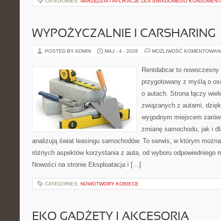
CATEGORIES:
NARZĘDZIA I APLIKACJE DLA ŚWIADOMEGO KONSUMENT
WYPOŻYCZALNIE I CARSHARING
POSTED BY ADMIN
MAJ - 4 - 2026
MOŻLIWOŚĆ KOMENTOWAN
Rentdabcar to nowoczesny 
przygotowany z myślą o os
o autach. Strona łączy wie
związanych z autami, dzię
wygodnym miejscem zarówn
zmianę samochodu, jak i dla
analizują świat leasingu samochodów. To serwis, w którym można
różnych aspektów korzystania z auta, od wyboru odpowiedniego m
Nowości na stronie Eksploatacja i […]
CATEGORIES:
NOWOTWORY KOBIECE
EKO GADŻETY I AKCESORIA