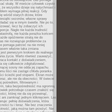
kać skalę. W mieście człowiek często
 że wszystko dzieje się natychmiast i
blem wymaga pilnej reakcji. Gdy
się wśród starych drzew, które
iesiątki sezonów, własne sprawy
ładać się w innym świetle. Nie po to,
lizować, lecz by zobaczyć ich
porcje. Nagle nie każda trudność
atastrofą, nie każda porażka końcem
 każde opóźnienie stratą nie do
Las nie rozwiązuje problemów za
le pomaga patrzeć na nie mniej
asem właśnie taka zmiana
 jest pierwszym krokiem do realnego
nia życia. Warto również zauważyć,
wraca kontakt z doświadczeniem,
a się całkowicie zdigitalizować.
nącej sosny nie odda jej zapachu.
mu liści nie zastąpi chłodu poranka
ści ścieżki pod stopami. Ekran może
raz, ale nie da obecności. W świecie
ej pośrednim, filtrowanym i
ym, taka bezpośredniość ma ogromną
owiek potrzebuje czasem znaleźć się
ości, której nie da się przewinąć,
ć ani zamknąć jednym kliknięciem. Las
feruje: pełnię doświadczenia, która
ości tu i teraz. Nie bez znaczenia
otność, jaką można tam przeżyć. Nie