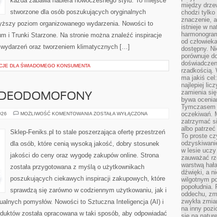
każda zabawa nabiera nowoczesnego stylu. To miejsce
między drzew
stworzone dla osób poszukujących oryginalnych
chodzi tylko
znaczenie, a
jwyższy poziom organizowanego wydarzenia. Nowości to
istnieje w n
harmonogram
um i Trunki Starzone. Na stronie można znaleźć inspiracje
od człowieka
ą wydarzeń oraz tworzeniem klimatycznych […]
dostępny. Ni
porównuje do
doświadczeni
KACJE DLA ŚWIADOMEGO KONSUMENTA
rzadkością.
ma jakiś cel
najlepiej li
zamienia się
WIDEODOMOFONY
bywa ocenia
Tymczasem la
MONITORING
oczekiwań. M
026
MOŻLIWOŚĆ KOMENTOWANIA
ZOSTAŁA WYŁĄCZONA
I
zatrzymać s
WIDEODOMOFONY
albo patrzeć
Sklep-Feniks.pl to stale poszerzająca ofertę przestrzeń
To proste cz
odzyskiwani
dla osób, które cenią wysoką jakość, dobry stosunek
w lesie uczy
jakości do ceny oraz wygodę zakupów online. Strona
zauważać rze
warstwą hał
została przygotowana z myślą o użytkownikach
dźwięki, a n
poszukujących ciekawych inspiracji zakupowych, które
wilgotnym p
popołudnia. 
sprawdzą się zarówno w codziennym użytkowaniu, jak i
oddechu, zmę
zwykła zmian
dualnych pomysłów. Nowości to Sztuczna Inteligencja (AI) i
na inny pozi
duktów została opracowana w taki sposób, aby odpowiadać
się na natur