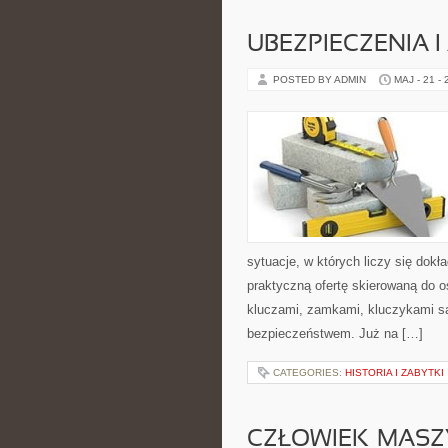
UBEZPIECZENIA 
POSTED BY ADMIN
MAJ - 21 -
sytuacje, w których liczy się dok
praktyczną ofertę skierowaną do 
kluczami, zamkami, kluczykami 
bezpieczeństwem. Już na […]
CATEGORIES:
HISTORIA I ZABYTKI
CZŁOWIEK–MASZ