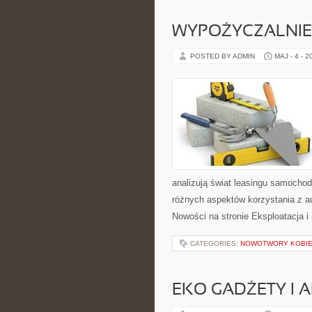
WYPOŻYCZALNIE 
POSTED BY ADMIN
MAJ - 4 - 2
analizują świat leasingu samocho
różnych aspektów korzystania z a
Nowości na stronie Eksploatacja i
CATEGORIES:
NOWOTWORY KOBI
EKO GADŻETY I 