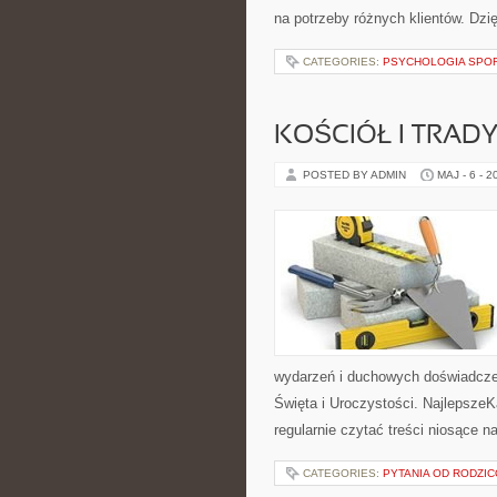
na potrzeby różnych klientów. Dz
CATEGORIES:
PSYCHOLOGIA SPO
KOŚCIÓŁ I TRAD
POSTED BY ADMIN
MAJ - 6 - 2
wydarzeń i duchowych doświadczeń
Święta i Uroczystości. NajlepszeK
regularnie czytać treści niosące n
CATEGORIES:
PYTANIA OD RODZI