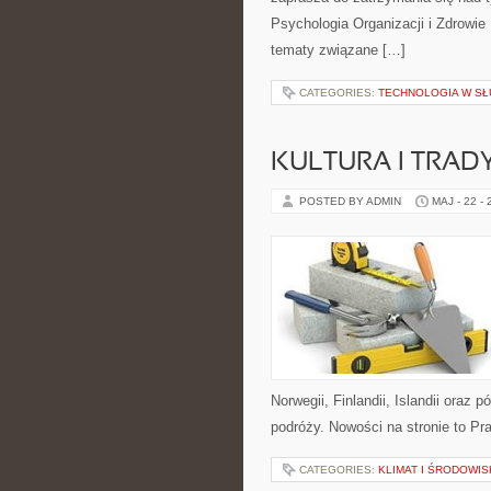
Psychologia Organizacji i Zdrowie
tematy związane […]
CATEGORIES:
TECHNOLOGIA W SŁ
KULTURA I TRAD
POSTED BY ADMIN
MAJ - 22 -
Norwegii, Finlandii, Islandii oraz 
podróży. Nowości na stronie to P
CATEGORIES:
KLIMAT I ŚRODOWI