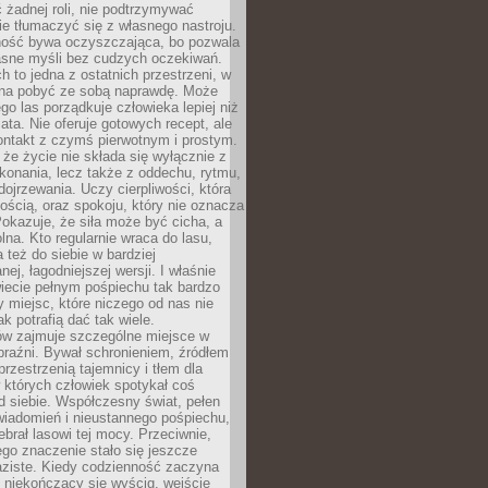
 żadnej roli, nie podtrzymywać
ie tłumaczyć się z własnego nastroju.
ość bywa oczyszczająca, bo pozwala
asne myśli bez cudzych oczekiwań.
ch to jedna z ostatnich przestrzeni, w
na pobyć ze sobą naprawdę. Może
ego las porządkuje człowieka lepiej niż
ata. Nie oferuje gotowych recept, ale
ontakt z czymś pierwotnym i prostym.
że życie nie składa się wyłącznie z
onania, lecz także z oddechu, rytmu,
 dojrzewania. Uczy cierpliwości, która
rnością, oraz spokoju, który nie oznacza
Pokazuje, że siła może być cicha, a
na. Kto regularnie wraca do lasu,
 też do siebie w bardziej
ej, łagodniejszej wersji. I właśnie
iecie pełnym pośpiechu tak bardzo
 miejsc, które niczego od nas nie
k potrafią dać tak wiele.
ów zajmuje szczególne miejsce w
braźni. Bywał schronieniem, źródłem
przestrzenią tajemnicy i tłem dla
 których człowiek spotykał coś
 siebie. Współczesny świat, pełen
wiadomień i nieustannego pośpiechu,
ebrał lasowi tej mocy. Przeciwnie,
jego znaczenie stało się jeszcze
aziste. Kiedy codzienność zaczyna
 niekończący się wyścig, wejście