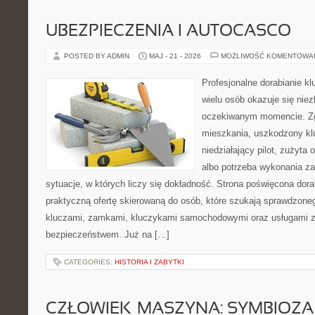
UBEZPIECZENIA I AUTOCASCO
POSTED BY ADMIN
MAJ - 21 - 2026
MOŻLIWOŚĆ KOMENTOWA
Profesjonalne dorabianie klu
wielu osób okazuje się nie
oczekiwanym momencie. Zg
mieszkania, uszkodzony k
niedziałający pilot, zużyt
albo potrzeba wykonania z
sytuacje, w których liczy się dokładność. Strona poświęcona dora
praktyczną ofertę skierowaną do osób, które szukają sprawdzone
kluczami, zamkami, kluczykami samochodowymi oraz usługami 
bezpieczeństwem. Już na […]
CATEGORIES:
HISTORIA I ZABYTKI
CZŁOWIEK–MASZYNA: SYMBIOZA