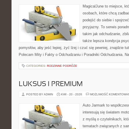
MagicalJune to miejsce, kt
osobach, które chcą zadba
podejść do siebie i spojrze
przyjazny. To serwis pora
takim jak odchudzanie, zbi
także lepsza kondycja psyc
pomysłów, aby jeść lepiej, żyć lżej i czuć się pewniej, znajdzie 
Polecam Mity i Fakty o Odchudzaniu i Poradniki Odchudzania. Na
CATEGORIES:
RODZINNE PODRÓŻE
LUKSUS I PREMIUM
POSTED BY ADMIN
KWI - 20 - 2026
MOŻLIWOŚĆ KOMENTOWA
Auto Jarmark to współczesn
interesują się światem moto
z myślą o czytelnikach, kt
tematach związanych z sam