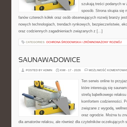
szukają treści podanych w 
sposób. Strona skupia się 
fanów czterech kółek oraz osób obserwujących rozwój branży jest
nowych technologiach, trendach rynkowych, bezpieczeństwie, ekol
oraz codziennych zagadnieniach związanych z […]
CATEGORIES:
OCHRONA ŚRODOWISKA I ZRÓWNOWAŻONY ROZWÓJ
SAUNAWADOWICE
POSTED BY ADMIN
KWI - 17 - 2026
MOŻLIWOŚĆ KOMENTOWA
Ten serwis online to przyja
które interesują się sauna
strefą bąbelkowego relaks
komfortem codzienności. Po
związane z wygodą, wellne
oraz ogrodzie. Można tu z
dla amatorów relaksu, ale również dla czytelników oczekujących 