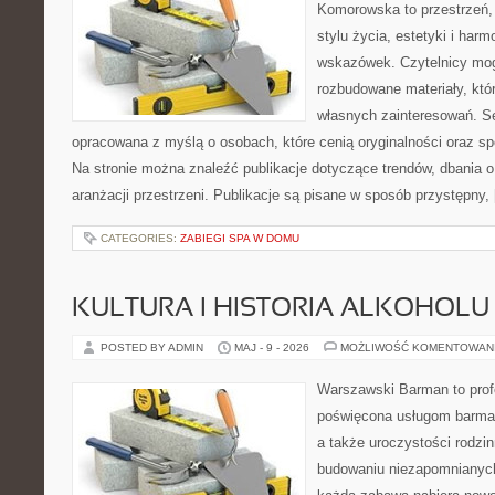
Komorowska to przestrzeń, k
stylu życia, estetyki i har
wskazówek. Czytelnicy mog
rozbudowane materiały, któr
własnych zainteresowań. Se
opracowana z myślą o osobach, które cenią oryginalności oraz sp
Na stronie można znaleźć publikacje dotyczące trendów, dbania o 
aranżacji przestrzeni. Publikacje są pisane w sposób przystępny,
CATEGORIES:
ZABIEGI SPA W DOMU
KULTURA I HISTORIA ALKOHOLU
POSTED BY ADMIN
MAJ - 9 - 2026
MOŻLIWOŚĆ KOMENTOWAN
Warszawski Barman to profe
poświęcona usługom barmań
a także uroczystości rodzin
budowaniu niezapomnianych