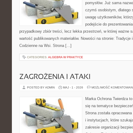
pomysłów. Już sama nazwa 
czymś osobistym, dlatego 
uwagę użytkowników, którzy
podejście do prezentowania 
przypadkowy zbiór treści, lecz lekka przestrzeń, w której ważne 
wartość publikowanych materiałów. Nowości na stronie: Tradycje i
Codzienne na Wsi. Strona […]
CATEGORIES:
ALGEBRA W PRAKTYCE
ZAGROŻENIA I ATAKI
POSTED BY ADMIN
MAJ - 1 - 2026
MOŻLIWOŚĆ KOMENTOWAN
Marka Ochrona Twierdza to 
się na tematyce bezpiecze
Strona została opracowana 
i instytucjach, które szuka
zakresie organizacji bezp