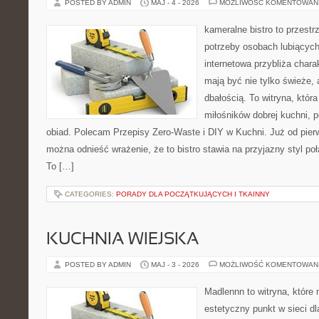
POSTED BY ADMIN
MAJ - 4 - 2026
MOŻLIWOŚĆ KOMENTOWAN
kameralne bistro to przestr
potrzeby osobach lubiących
internetowa przybliża chara
mają być nie tylko świeże,
dbałością. To witryna, któ
miłośników dobrej kuchni, 
obiad. Polecam Przepisy Zero-Waste i DIY w Kuchni. Już od pier
można odnieść wrażenie, że to bistro stawia na przyjazny styl p
To […]
CATEGORIES:
PORADY DLA POCZĄTKUJĄCYCH I TKAINNY
KUCHNIA WIEJSKA
POSTED BY ADMIN
MAJ - 3 - 2026
MOŻLIWOŚĆ KOMENTOWAN
Madlennn to witryna, które
estetyczny punkt w sieci d