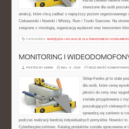
każda zabawa nabiera nowo
stworzone dla osób poszuk
atrakcji, które chcą zadbać o najwyższy poziom organizowanego 
Ciekawostki i Nowinki i Whisky, Rum i Trunki Starzone. Na stroni
związane z mixologią, organizacją wydarzeń oraz tworzeniem kli
CATEGORIES:
NARZĘDZIA I APLIKACJE DLA ŚWIADOMEGO KONSUMENT
MONITORING I WIDEODOMOFON
POSTED BY ADMIN
MAJ - 8 - 2026
MOŻLIWOŚĆ KOMENTOWAN
Sklep-Feniks.pl to stale po
dla osób, które cenią wyso
jakości do ceny oraz wygod
została przygotowana z my
poszukujących ciekawych in
sprawdzą się zarówno w co
podczas realizacji bardziej indywidualnych pomysłów. Nowości to S
Cyberbezpieczeństwo. Katalog produktów została opracowana w t