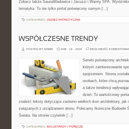
Zobacz także SaunaWadowice i Jacuzzi i Wanny SPA. Wyróżnikiem
tematyka. To nie tylko portal poświęcony samym […]
CATEGORIES:
ODZIEŻ PATRIOTYCZNA
WSPÓŁCZESNE TRENDY
POSTED BY ADMIN
KWI - 16 - 2026
MOŻLIWOŚĆ KOMENTOWA
Serwis poświęcony architek
którym zainteresowanie sp
spojrzeniem. Strona został
osobach, które chcą pozna
a także tendencji wpływają
dzień. To wartościowy port
znaleźć teksty dotyczące zarówno wielkich ikon architektury, jak
związanych z urządzaniem domu. Polecamy Ikoniczne Budowle Św
Świata. Na stronie czytelnik […]
CATEGORIES:
BALUSTRADY I PORĘCZE