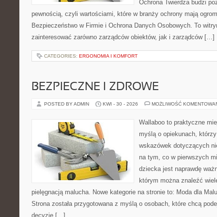
Ochrona Twierdza budzi po
pewnością, czyli wartościami, które w branży ochrony mają ogr
Bezpieczeństwo w Firmie i Ochrona Danych Osobowych. To witry
zainteresować zarówno zarządców obiektów, jak i zarządców […]
CATEGORIES:
ERGONOMIA I KOMFORT
BEZPIECZNE I ZDROWE
POSTED BY ADMIN
KWI - 30 - 2026
MOŻLIWOŚĆ KOMENTOWA
Wallaboo to praktyczne mie
myślą o opiekunach, którz
wskazówek dotyczących nie
na tym, co w pierwszych mi
dziecka jest naprawdę ważne
którym można znaleźć wiel
pielęgnacją malucha. Nowe kategorie na stronie to: Moda dla Mal
Strona została przygotowana z myślą o osobach, które chcą po
decyzje […]