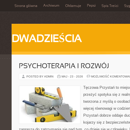
Archiwum
Pepsi
Strona główna
Okłamuje
Spis Treści
Syg
DWADZIEŚCIA
PSYCHOTERAPIA I ROZWÓJ
POSTED BY ADMIN
MAJ - 23 - 2026
MOŻLIWOŚĆ KOMENTOWA
Tęczowa Przystań to miejsc
przeżyć spotyka się z real
tworzona z myślą o osobach
więcej równowagi w codzie
Przystań dobrze oddaje du
kojarzy się z bezpieczeńst
zaprasza do zatrzymania się nad tym, co dzieje się w człowieku.