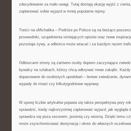
zdecydowanie za mało uwagi. Tutaj dostają okazję wyjść z cienia
zaplanować sobie wyjazd w mniej popularne rejony.
Treści na uMichalika – Podróże po Polsce są na bieżąco poszerza
przewodniki, uzupełnienia istniejących opisów oraz nowe inspiracj
pozostaje żywy, a odbiorca może wracać i za każdym razem trafi
Odbiorcami strony są zarówno osoby dopiero zaczynające zwiedzać
bywalcy na szlakach, którzy chcą odkrywać nowe zakątki. Każd
dopasowane do osobistych upodobań – leniwe zwiedzanie, dynami
wypady do miast czy kilkutygodniowe wyprawy.
W sporej liczbie artykułów pojawia się także perspektywa pory ro
sprawdzić, kiedy najkorzystniej zaplanować wyjazd, jak wygląda d
sprawdza się poza sezonem, jesienią czy wiosną. Dzięki temu czy
może zsynchronizować destynację i okres do własnych oczekiwa