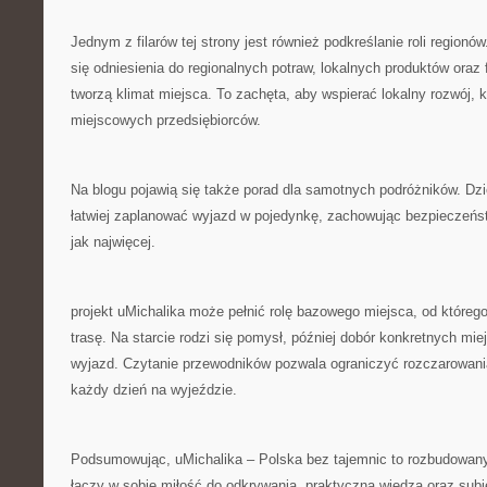
Jednym z filarów tej strony jest również podkreślanie roli regionó
się odniesienia do regionalnych potraw, lokalnych produktów oraz 
tworzą klimat miejsca. To zachęta, aby wspierać lokalny rozwój, k
miejscowych przedsiębiorców.
Na blogu pojawią się także porad dla samotnych podróżników. Dz
łatwiej zaplanować wyjazd w pojedynkę, zachowując bezpieczeńs
jak najwięcej.
projekt uMichalika może pełnić rolę bazowego miejsca, od które
trasę. Na starcie rodzi się pomysł, później dobór konkretnych mie
wyjazd. Czytanie przewodników pozwala ograniczyć rozczarowania
każdy dzień na wyjeździe.
Podsumowując, uMichalika – Polska bez tajemnic to rozbudowany 
łączy w sobie miłość do odkrywania, praktyczna wiedza oraz subi