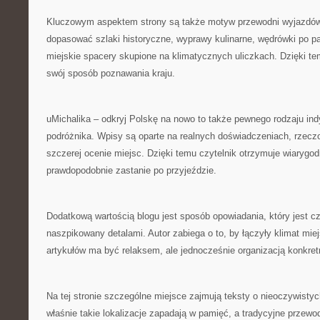
Kluczowym aspektem strony są także motyw przewodni wyjazdó
dopasować szlaki historyczne, wyprawy kulinarne, wędrówki po p
miejskie spacery skupione na klimatycznych uliczkach. Dzięki 
swój sposób poznawania kraju.
uMichalika – odkryj Polskę na nowo to także pewnego rodzaju in
podróżnika. Wpisy są oparte na realnych doświadczeniach, rzecz
szczerej ocenie miejsc. Dzięki temu czytelnik otrzymuje wiarygod
prawdopodobnie zastanie po przyjeździe.
Dodatkową wartością blogu jest sposób opowiadania, który jest cz
naszpikowany detalami. Autor zabiega o to, by łączyły klimat mie
artykułów ma być relaksem, ale jednocześnie organizacją konkre
Na tej stronie szczególne miejsce zajmują teksty o nieoczywistyc
właśnie takie lokalizacje zapadają w pamięć, a tradycyjne przewo