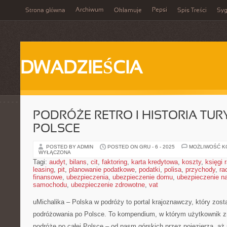
Archiwum
Pepsi
Strona główna
Okłamuje
Spis Treści
Syg
DWADZIEŚCIA
PODRÓŻE RETRO I HISTORIA TUR
POLSCE
POSTED BY ADMIN
POSTED ON GRU - 6 - 2025
MOŻLIWOŚĆ 
WYŁĄCZONA
Tagi:
audyt
,
bilans
,
cit
,
faktoring
,
karta kredytowa
,
koszty
,
księgi
leasing
,
pit
,
planowanie podatkowe
,
podatki
,
polisa
,
przychody
,
ra
finansowe
,
ubezpieczenia
,
ubezpieczenie domu
,
ubezpieczenie na
samochodu
,
ubezpieczenie zdrowotne
,
vat
uMichalika – Polska w podróży to portal krajoznawczy, który zosta
podróżowania po Polsce. To kompendium, w którym użytkownik zn
podróże po całej Polsce – od pasm górskich przez pojezierza, aż 