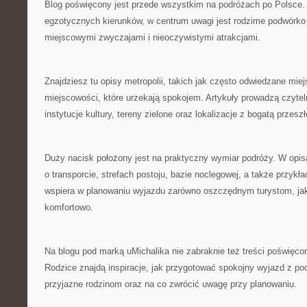
Blog poświęcony jest przede wszystkim na podróżach po Polsce. 
egzotycznych kierunków, w centrum uwagi jest rodzime podwórko
miejscowymi zwyczajami i nieoczywistymi atrakcjami.
Znajdziesz tu opisy metropolii, takich jak często odwiedzane mie
miejscowości, które urzekają spokojem. Artykuły prowadzą czyte
instytucje kultury, tereny zielone oraz lokalizacje z bogatą przeszł
Duży nacisk położony jest na praktyczny wymiar podróży. W opi
o transporcie, strefach postoju, bazie noclegowej, a także przyk
wspiera w planowaniu wyjazdu zarówno oszczędnym turystom, jak
komfortowo.
Na blogu pod marką uMichalika nie zabraknie też treści poświęc
Rodzice znajdą inspiracje, jak przygotować spokojny wyjazd z poc
przyjazne rodzinom oraz na co zwrócić uwagę przy planowaniu.