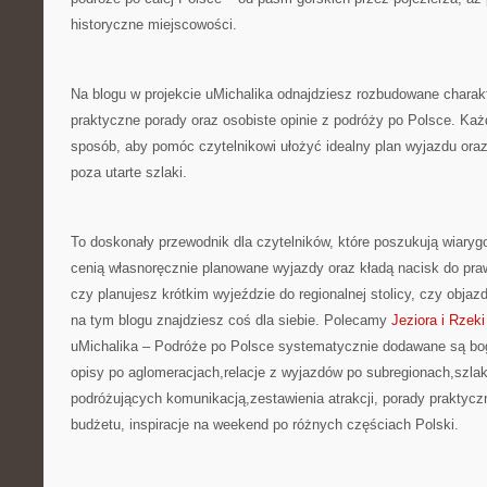
historyczne miejscowości.
Na blogu w projekcie uMichalika odnajdziesz rozbudowane charakte
praktyczne porady oraz osobiste opinie z podróży po Polsce. Każd
sposób, aby pomóc czytelnikowi ułożyć idealny plan wyjazdu ora
poza utarte szlaki.
To doskonały przewodnik dla czytelników, które poszukują wiaryg
cenią własnoręcznie planowane wyjazdy oraz kładą nacisk do pra
czy planujesz krótkim wyjeździe do regionalnej stolicy, czy objaz
na tym blogu znajdziesz coś dla siebie. Polecamy
Jeziora i Rzeki
uMichalika – Podróże po Polsce systematycznie dodawane są b
opisy po aglomeracjach,relacje z wyjazdów po subregionach,szlak
podróżujących komunikacją,zestawienia atrakcji, porady praktyc
budżetu, inspiracje na weekend po różnych częściach Polski.