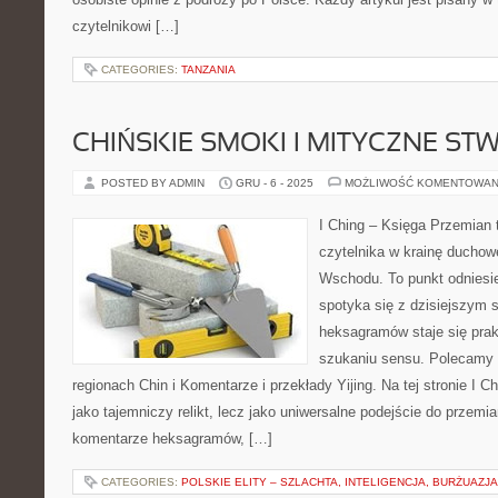
czytelnikowi […]
CATEGORIES:
TANZANIA
CHIŃSKIE SMOKI I MITYCZNE ST
POSTED BY ADMIN
GRU - 6 - 2025
MOŻLIWOŚĆ KOMENTOWAN
I Ching – Księga Przemian 
czytelnika w krainę duchow
Wschodu. To punkt odniesi
spotyka się z dzisiejszym 
heksagramów staje się pra
szukaniu sensu. Polecamy 
regionach Chin i Komentarze i przekłady Yijing. Na tej stronie I C
jako tajemniczy relikt, lecz jako uniwersalne podejście do przemia
komentarze heksagramów, […]
CATEGORIES:
POLSKIE ELITY – SZLACHTA, INTELIGENCJA, BURŻUAZJA