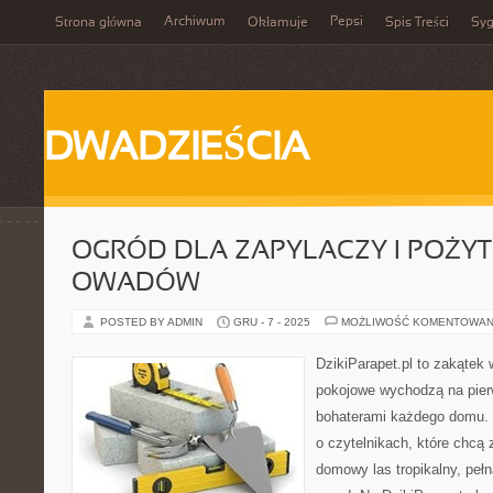
Archiwum
Pepsi
Strona główna
Okłamuje
Spis Treści
Syg
DWADZIEŚCIA
OGRÓD DLA ZAPYLACZY I POŻY
OWADÓW
POSTED BY ADMIN
GRU - 7 - 2025
MOŻLIWOŚĆ KOMENTOWAN
DzikiParapet.pl to zakątek 
pokojowe wychodzą na pierw
bohaterami każdego domu. 
o czytelnikach, które chcą
domowy las tropikalny, pełn