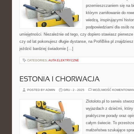
przemieszczaniem się na bi
którym zamiłowanie do rowe
wiedzą, inspirującymi histor
podpowiedziami dla osób n
umiejętności. Niezależnie od tego, czy dopiero stawiasz pierwsze 
czy od lat pokonujesz długie dystanse, na ProfiBike.pl znajdziesz
jeździć bardziej świadomie […]
CATEGORIES:
AUTA ELEKTRYCZNE
ESTONIA I CHORWACJA
POSTED BY ADMIN
GRU - 2 - 2025
MOŻLIWOŚĆ KOMENTOWAN
Zlotoloto.pl to serwis stwo
wyjazdach z dziećmi, który 
praktyczne porady oraz op
całym świecie. To przestrz
małżeństwa szukające spra