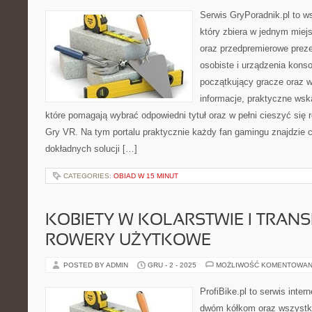
Serwis GryPoradnik.pl to ws
który zbiera w jednym miej
oraz przedpremierowe preze
osobiste i urządzenia konso
początkujący gracze oraz w
informacje, praktyczne wsk
które pomagają wybrać odpowiedni tytuł oraz w pełni cieszyć się
Gry VR. Na tym portalu praktycznie każdy fan gamingu znajdzie c
dokładnych solucji […]
CATEGORIES:
OBIAD W 15 MINUT
KOBIETY W KOLARSTWIE I TRANS
ROWERY UŻYTKOWE
POSTED BY ADMIN
GRU - 2 - 2025
MOŻLIWOŚĆ KOMENTOWAN
ProfiBike.pl to serwis inte
dwóm kółkom oraz wszystki