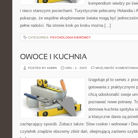
kompendium wiedzy po świe
i nieco starszymi pociechami. Turystycznie polecamy Holandia i Al
pokazuje, że wspólne eksplorowanie świata mogą być jednocześni
pełne radości. Na stronie krok po kroku można […]
CATEGORIES:
PSYCHOLOGIA KIEROWCY
OWOCE I KUCHNIA
POSTED BY ADMIN
GRU - 2 - 2025
MOŻLIWOŚĆ KOMENTOWAN
Izagotuje.pl to serwis z prz
gotowania z praktycznymi p
chcą udoskonalić swoje umie
poznawać nowe potrawy. To
domowa kuchnia spotyka się
a klasyczne dania są przed
zachęcający sposób. Zobacz także: Slow cooker i wolnowar i Dese
czytelnik znajdzie obszerny zbiór dań, obejmującą zarówno szybki