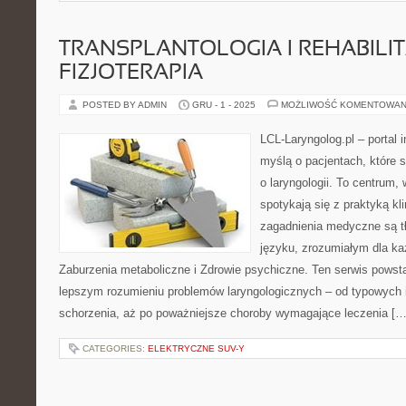
TRANSPLANTOLOGIA I REHABILIT
FIZJOTERAPIA
POSTED BY ADMIN
GRU - 1 - 2025
MOŻLIWOŚĆ KOMENTOWAN
LCL-Laryngolog.pl – portal 
myślą o pacjentach, które 
o laryngologii. To centrum,
spotykają się z praktyką k
zagadnienia medyczne są 
języku, zrozumiałym dla ka
Zaburzenia metaboliczne i Zdrowie psychiczne. Ten serwis powst
lepszym rozumieniu problemów laryngologicznych – od typowych in
schorzenia, aż po poważniejsze choroby wymagające leczenia […
CATEGORIES:
ELEKTRYCZNE SUV-Y