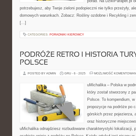
porad. Na DzikiParapet.pl 
potrzebujesz, aby Twoje zieloni podopieczni nie tylko przeżyły, 
domowych warunkach. Zobacz: Rośliny ozdobne i Recykling i zero
[…]
CATEGORIES:
PORADNIKI KIEROWCY
PODRÓŻE RETRO I HISTORIA TUR
POLSCE
POSTED BY ADMIN
GRU - 6 - 2025
MOŻLIWOŚĆ KOMENTOWAN
uMichalika – Polska w podr
który został stworzony z pa
Polsce. To kompendium, w 
propozycje na podróże po c
górskich przez pojezierza, 
oraz historyczne miejscowo
uMichalika odnajdziesz rozbudowane charakterystyki lokalizacji, 
osobiste opinie z podróży po Polsce. Każdy artykuł jest pisany 