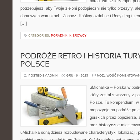
porad. Na DzikiParapet.pl 
potrzebujesz, aby Twoje zieloni podopieczni nie tylko przeżyły, 
domowych warunkach. Zobacz: Rośliny ozdobne i Recykling i zero
[…]
CATEGORIES:
PORADNIKI KIEROWCY
PODRÓŻE RETRO I HISTORIA TUR
POLSCE
POSTED BY ADMIN
GRU - 6 - 2025
MOŻLIWOŚĆ KOMENTOWAN
uMichalika – Polska w podr
który został stworzony z pa
Polsce. To kompendium, w 
propozycje na podróże po c
górskich przez pojezierza, 
oraz historyczne miejscowo
uMichalika odnajdziesz rozbudowane charakterystyki lokalizacji, 
osobiste opinie z podróży po Polsce. Każdy artykuł jest pisany 