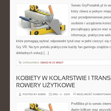
Serwis GryPoradnik.pl to ws
który zbiera w jednym miej
oraz przedpremierowe preze
osobiste i urządzenia konso
początkujący gracze oraz w
informacje, praktyczne wsk
które pomagają wybrać odpowiedni tytuł oraz w pełni cieszyć się
Gry VR. Na tym portalu praktycznie każdy fan gamingu znajdzie c
dokładnych solucji […]
CATEGORIES:
OBIAD W 15 MINUT
KOBIETY W KOLARSTWIE I TRANS
ROWERY UŻYTKOWE
POSTED BY ADMIN
GRU - 2 - 2025
MOŻLIWOŚĆ KOMENTOWAN
ProfiBike.pl to serwis inte
dwóm kółkom oraz wszystki