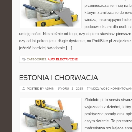
przemieszczaniem się na bi
którym zamiłowanie do rowe
wiedzą, inspirującymi histor
podpowiedziami dla osób n
umiejętności. Niezależnie od tego, czy dopiero stawiasz pierwsze 
czy od lat pokonujesz długie dystanse, na ProfiBike.pl znajdziesz
jeździć bardziej świadomie […]
CATEGORIES:
AUTA ELEKTRYCZNE
ESTONIA I CHORWACJA
POSTED BY ADMIN
GRU - 2 - 2025
MOŻLIWOŚĆ KOMENTOWAN
Zlotoloto.pl to serwis stwo
wyjazdach z dziećmi, który 
praktyczne porady oraz op
całym świecie. To przestrz
małżeństwa szukające spra