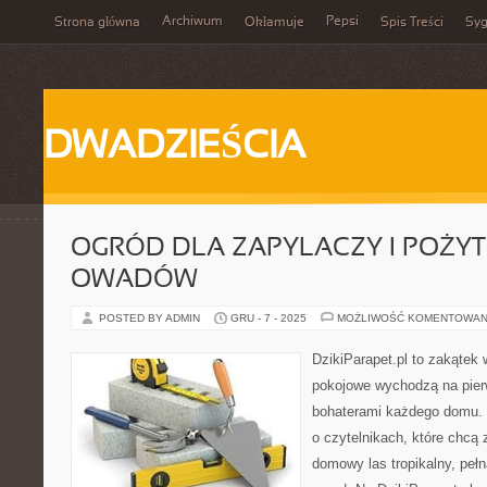
Archiwum
Pepsi
Strona główna
Okłamuje
Spis Treści
Syg
DWADZIEŚCIA
OGRÓD DLA ZAPYLACZY I POŻY
OWADÓW
POSTED BY ADMIN
GRU - 7 - 2025
MOŻLIWOŚĆ KOMENTOWAN
DzikiParapet.pl to zakątek 
pokojowe wychodzą na pierw
bohaterami każdego domu. 
o czytelnikach, które chcą
domowy las tropikalny, pełn