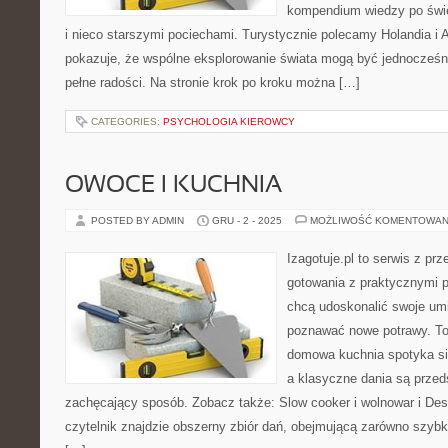
kompendium wiedzy po świe
i nieco starszymi pociechami. Turystycznie polecamy Holandia i Al
pokazuje, że wspólne eksplorowanie świata mogą być jednocześni
pełne radości. Na stronie krok po kroku można […]
CATEGORIES:
PSYCHOLOGIA KIEROWCY
OWOCE I KUCHNIA
POSTED BY ADMIN
GRU - 2 - 2025
MOŻLIWOŚĆ KOMENTOWAN
Izagotuje.pl to serwis z prz
gotowania z praktycznymi p
chcą udoskonalić swoje umie
poznawać nowe potrawy. To
domowa kuchnia spotyka się
a klasyczne dania są przed
zachęcający sposób. Zobacz także: Slow cooker i wolnowar i Dese
czytelnik znajdzie obszerny zbiór dań, obejmującą zarówno szybki