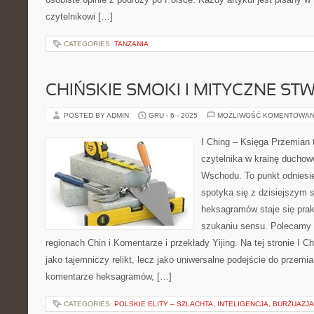
czytelnikowi […]
CATEGORIES:
TANZANIA
CHIŃSKIE SMOKI I MITYCZNE ST
POSTED BY ADMIN
GRU - 6 - 2025
MOŻLIWOŚĆ KOMENTOWAN
I Ching – Księga Przemian 
czytelnika w krainę duchow
Wschodu. To punkt odniesi
spotyka się z dzisiejszym 
heksagramów staje się pra
szukaniu sensu. Polecamy 
regionach Chin i Komentarze i przekłady Yijing. Na tej stronie I C
jako tajemniczy relikt, lecz jako uniwersalne podejście do przemia
komentarze heksagramów, […]
CATEGORIES:
POLSKIE ELITY – SZLACHTA, INTELIGENCJA, BURŻUAZJA