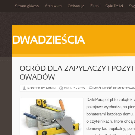
Archiwum
Pepsi
Strona główna
Okłamuje
Spis Treści
Syg
DWADZIEŚCIA
OGRÓD DLA ZAPYLACZY I POŻY
OWADÓW
POSTED BY ADMIN
GRU - 7 - 2025
MOŻLIWOŚĆ KOMENTOWAN
DzikiParapet.pl to zakątek 
pokojowe wychodzą na pierw
bohaterami każdego domu. 
o czytelnikach, które chcą
domowy las tropikalny, pełn