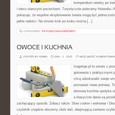
kompendium wiedzy po świe
i nieco starszymi pociechami. Turystycznie polecamy Holandia i Al
pokazuje, że wspólne eksplorowanie świata mogą być jednocześni
pełne radości. Na stronie krok po kroku można […]
CATEGORIES:
PSYCHOLOGIA KIEROWCY
OWOCE I KUCHNIA
POSTED BY ADMIN
GRU - 2 - 2025
MOŻLIWOŚĆ KOMENTOWAN
Izagotuje.pl to serwis z prz
gotowania z praktycznymi p
chcą udoskonalić swoje umie
poznawać nowe potrawy. To
domowa kuchnia spotyka się
a klasyczne dania są przed
zachęcający sposób. Zobacz także: Slow cooker i wolnowar i Dese
czytelnik znajdzie obszerny zbiór dań, obejmującą zarówno szybki