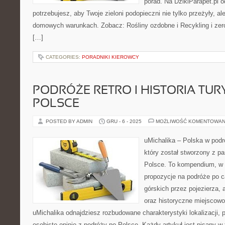
porad. Na DzikiParapet.pl 
potrzebujesz, aby Twoje zieloni podopieczni nie tylko przeżyły, 
domowych warunkach. Zobacz: Rośliny ozdobne i Recykling i zero
[…]
CATEGORIES:
PORADNIKI KIEROWCY
PODRÓŻE RETRO I HISTORIA TUR
POLSCE
POSTED BY ADMIN
GRU - 6 - 2025
MOŻLIWOŚĆ KOMENTOWAN
uMichalika – Polska w podr
który został stworzony z pa
Polsce. To kompendium, w 
propozycje na podróże po c
górskich przez pojezierza, 
oraz historyczne miejscowo
uMichalika odnajdziesz rozbudowane charakterystyki lokalizacji, 
osobiste opinie z podróży po Polsce. Każdy artykuł jest pisany 