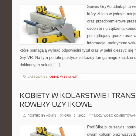
Serwis GryPoradnik.pl to ws
który zbiera w jednym miej
oraz przedpremierowe preze
osobiste i urządzenia konso
początkujący gracze oraz w
informacje, praktyczne wsk
które pomagają wybrać odpowiedni tytuł oraz w pełni cieszyć się
Gry VR. Na tym portalu praktycznie każdy fan gamingu znajdzie c
dokładnych solucji […]
CATEGORIES:
OBIAD W 15 MINUT
KOBIETY W KOLARSTWIE I TRANS
ROWERY UŻYTKOWE
POSTED BY ADMIN
GRU - 2 - 2025
MOŻLIWOŚĆ KOMENTOWAN
ProfiBike.pl to serwis inte
dwóm kółkom oraz wszystki