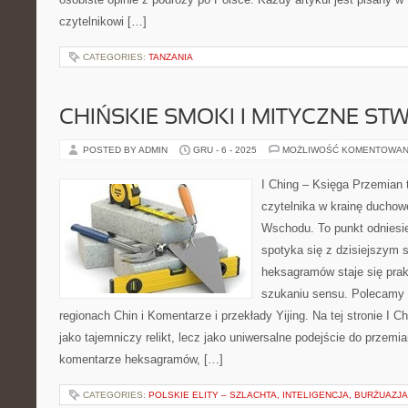
czytelnikowi […]
CATEGORIES:
TANZANIA
CHIŃSKIE SMOKI I MITYCZNE ST
POSTED BY ADMIN
GRU - 6 - 2025
MOŻLIWOŚĆ KOMENTOWAN
I Ching – Księga Przemian 
czytelnika w krainę duchow
Wschodu. To punkt odniesi
spotyka się z dzisiejszym 
heksagramów staje się pra
szukaniu sensu. Polecamy 
regionach Chin i Komentarze i przekłady Yijing. Na tej stronie I C
jako tajemniczy relikt, lecz jako uniwersalne podejście do przemia
komentarze heksagramów, […]
CATEGORIES:
POLSKIE ELITY – SZLACHTA, INTELIGENCJA, BURŻUAZJA