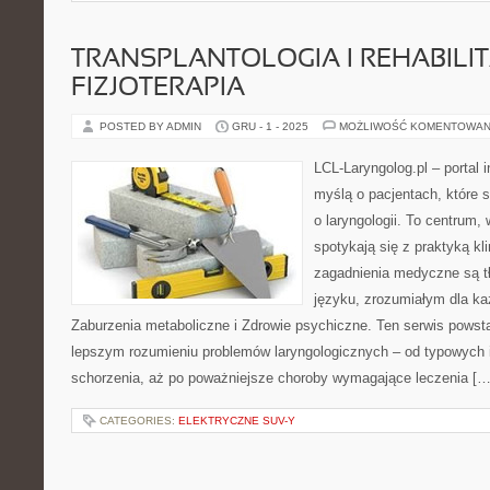
TRANSPLANTOLOGIA I REHABILIT
FIZJOTERAPIA
POSTED BY ADMIN
GRU - 1 - 2025
MOŻLIWOŚĆ KOMENTOWAN
LCL-Laryngolog.pl – portal 
myślą o pacjentach, które 
o laryngologii. To centrum,
spotykają się z praktyką k
zagadnienia medyczne są 
języku, zrozumiałym dla ka
Zaburzenia metaboliczne i Zdrowie psychiczne. Ten serwis powst
lepszym rozumieniu problemów laryngologicznych – od typowych in
schorzenia, aż po poważniejsze choroby wymagające leczenia […
CATEGORIES:
ELEKTRYCZNE SUV-Y