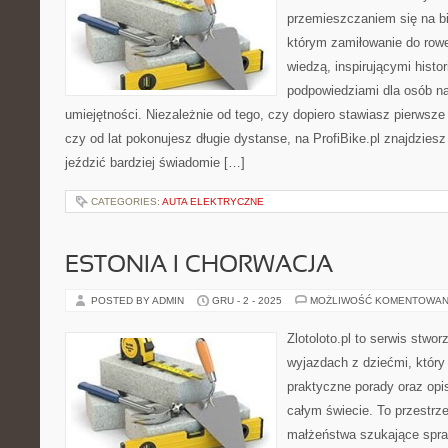
przemieszczaniem się na bi
którym zamiłowanie do rowe
wiedzą, inspirującymi histor
podpowiedziami dla osób n
umiejętności. Niezależnie od tego, czy dopiero stawiasz pierwsze 
czy od lat pokonujesz długie dystanse, na ProfiBike.pl znajdziesz
jeździć bardziej świadomie […]
CATEGORIES:
AUTA ELEKTRYCZNE
ESTONIA I CHORWACJA
POSTED BY ADMIN
GRU - 2 - 2025
MOŻLIWOŚĆ KOMENTOWAN
Zlotoloto.pl to serwis stwo
wyjazdach z dziećmi, który 
praktyczne porady oraz op
całym świecie. To przestrz
małżeństwa szukające spra