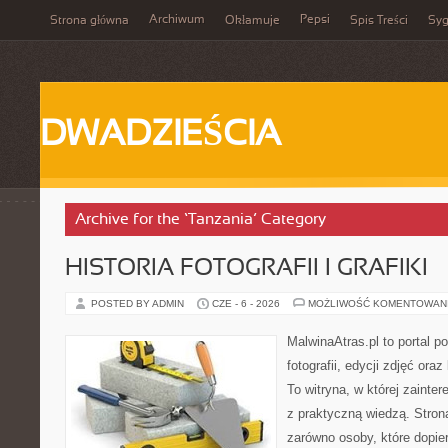
Archiwum
Pepsi
Strona główna
Okłamuje
Spis Treści
Syg
DWADZIEŚCIA
Archive for the ‘Tanzania’ Category
HISTORIA FOTOGRAFII I GRAFIKI
POSTED BY ADMIN
CZE - 6 - 2026
MOŻLIWOŚĆ KOMENTOWAN
MalwinaAtras.pl to portal 
fotografii, edycji zdjęć ora
To witryna, w której zainte
z praktyczną wiedzą. Stro
zarówno osoby, które dopier