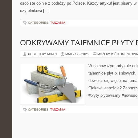
osobiste opinie z podróży po Polsce. Każdy artykuł jest pisany 
czytelnikowi […]
CATEGORIES:
TANZANIA
ODKRYWAMY TAJEMNICE PŁYTY 
POSTED BY ADMIN
MAR - 19 - 2025
MOŻLIWOŚĆ KOMENTOWA
W najnowszym artykule od
tajemnice płyt pilśniowych. 
dowiesz się więcej na temat 
Ciekawi jesteście? Zapras
#płyty płytowiśmy #nowośc
CATEGORIES:
TANZANIA