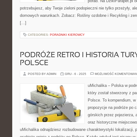
porad. Na DzikiParapet.pl 
potrzebujesz, aby Twoje zieloni podopieczni nie tylko przeżyły, 
domowych warunkach. Zobacz: Rośliny ozdobne i Recykling i zero
[…]
CATEGORIES:
PORADNIKI KIEROWCY
PODRÓŻE RETRO I HISTORIA TUR
POLSCE
POSTED BY ADMIN
GRU - 6 - 2025
MOŻLIWOŚĆ KOMENTOWAN
uMichalika – Polska w podr
który został stworzony z pa
Polsce. To kompendium, w 
propozycje na podróże po c
górskich przez pojezierza, 
oraz historyczne miejscowo
uMichalika odnajdziesz rozbudowane charakterystyki lokalizacji, 
osobiste opinie z podróży po Polsce. Każdy artykuł jest pisany 