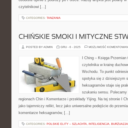
czytelnikowi […]
CATEGORIES:
TANZANIA
CHIŃSKIE SMOKI I MITYCZNE ST
POSTED BY ADMIN
GRU - 6 - 2025
MOŻLIWOŚĆ KOMENTOWAN
I Ching – Księga Przemian 
czytelnika w krainę duchow
Wschodu. To punkt odniesi
spotyka się z dzisiejszym 
heksagramów staje się pra
szukaniu sensu. Polecamy 
regionach Chin i Komentarze i przekłady Yijing. Na tej stronie I C
jako tajemniczy relikt, lecz jako uniwersalne podejście do przemia
komentarze heksagramów, […]
CATEGORIES:
POLSKIE ELITY – SZLACHTA, INTELIGENCJA, BURŻUAZJA