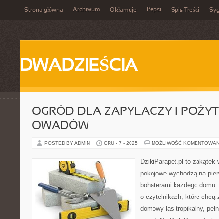
Archiwum
Pepsi
Strona główna
Okłamuje
Spis Treści
Syg
DWADZIEŚCIA
OGRÓD DLA ZAPYLACZY I POŻY
OWADÓW
POSTED BY ADMIN
GRU - 7 - 2025
MOŻLIWOŚĆ KOMENTOWAN
DzikiParapet.pl to zakątek 
pokojowe wychodzą na pierw
bohaterami każdego domu. 
o czytelnikach, które chcą
domowy las tropikalny, pełn